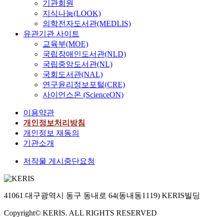
기관회원
지식나눔(LOOK)
의학전자도서관(MEDLIS)
유관기관 사이트
교육부(MOE)
국립장애인도서관(NLD)
국립중앙도서관(NL)
국회도서관(NAL)
연구윤리정보포털(CRE)
사이언스온 (ScienceON)
이용약관
개인정보처리방침
개인정보 재동의
기관소개
저작물 게시중단요청
41061 대구광역시 동구 동내로 64(동내동1119) KERIS빌딩
Copyright© KERIS. ALL RIGHTS RESERVED