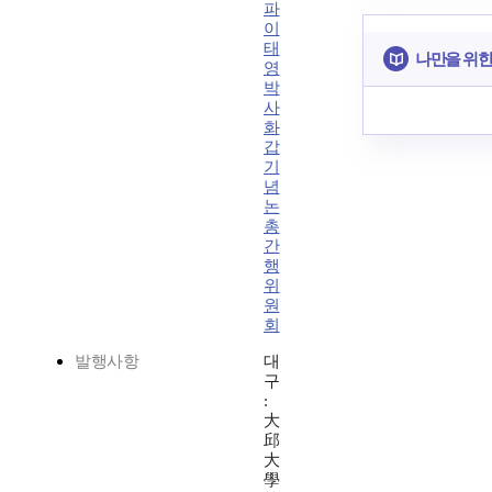
파
이
태
나만을 위한
영
박
사
화
갑
기
념
논
총
간
행
위
원
회
발행사항
대
구
:
大
邱
大
學