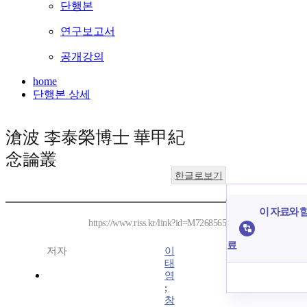
단행본
연구보고서
공개강의
home
단행본 상세
滄波 李泰榮博士 華甲紀
念論叢
한글로보기
이 자료와 함
https://www.riss.kr/link?id=M7268565
료
저자
이
태
영
;
창