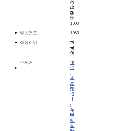
校
出
版
部,
1989
발행연도
1989
작성언어
한
국
어
주제어
滄
波
;
李
泰
榮
博
士
;
華
甲
紀
念