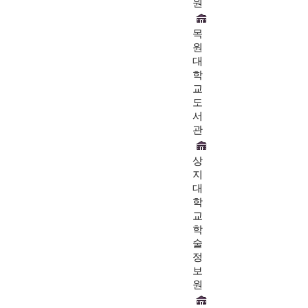
원
목
원
대
학
교
도
서
관
상
지
대
학
교
학
술
정
보
원