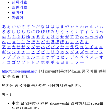
단위기호
일반기호
로마자
아랍어
あ
ぁ
か
が
さ
ざ
た
だ
な
は
ば
ぱ
ま
や
ゃ
ら
わ
ゎ
ん
い
ぃ
き
ぎ
し
じ
ち
ぢ
に
ひ
び
ぴ
み
り
う
ぅ
く
ぐ
す
ず
つ
づ
っ
ぬ
ふ
ぶ
ぷ
む
ゆ
ゅ
る
え
ぇ
け
げ
せ
ぜ
て
で
ね
へ
べ
ぺ
め
れ
お
ぉ
こ
ご
そ
ぞ
と
ど
の
ほ
ぼ
ぽ
も
よ
ょ
ろ
を
ア
ァ
カ
サ
ザ
タ
ダ
ナ
ハ
バ
パ
マ
ヤ
ャ
ラ
ワ
ヮ
ン
イ
ィ
キ
ギ
シ
ジ
チ
ヂ
ニ
ヒ
ビ
ピ
ミ
リ
ウ
ゥ
ク
グ
ス
ズ
ツ
ヅ
ッ
ヌ
フ
ブ
プ
ム
ユ
ュ
ル
エ
ェ
ケ
ゲ
セ
ゼ
テ
デ
ヘ
ベ
ペ
メ
レ
オ
ォ
コ
ゴ
ソ
ゾ
ト
ド
ノ
ホ
ボ
ポ
モ
ヨ
ョ
ロ
ヲ
―
http://chineseinput.net/
에서 pinyin(병음)방식으로 중국어를 변환
할 수 있습니다.
변환된 중국어를 복사하여 사용하시면 됩니다.
예시)
中文 을 입력하시려면
zhongwen
을 입력하시고 space를
누르시면됩니다.