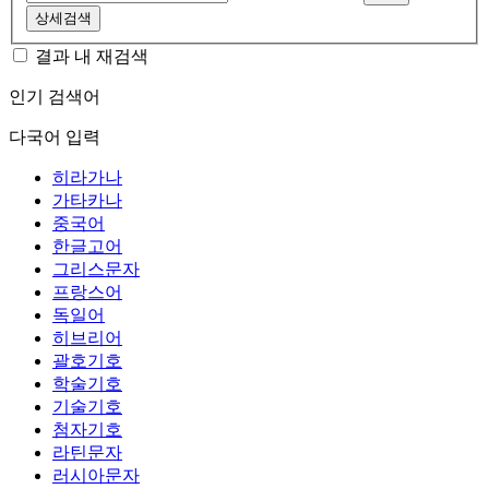
상세검색
결과 내 재검색
인기 검색어
다국어 입력
히라가나
가타카나
중국어
한글고어
그리스문자
프랑스어
독일어
히브리어
괄호기호
학술기호
기술기호
첨자기호
라틴문자
러시아문자