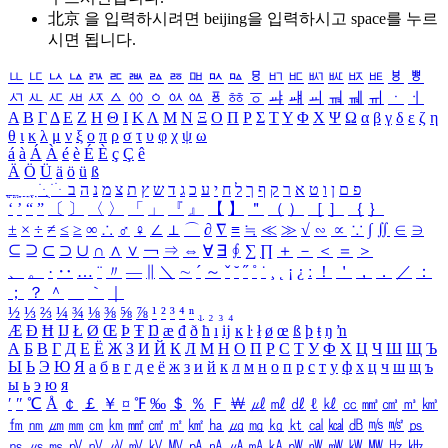
北京 을 입력하시려면
beijing
을 입력하시고 space를 누르
시면 됩니다.
ㅥ
ㅦ
ㅧ
ㅨ
ㅩ
ㅪ
ㅫ
ㅬ
ㅭ
ㅮ
ㅯ
ㅰ
ㅱ
ㅲ
ㅳ
ㅴ
ㅵ
ㅶ
ㅷ
ㅸ
ㅹ
ㅺ
ㅻ
ㅼ
ㅽ
ㅾ
ㅿ
ㆀ
ㆁ
ㆂ
ㆃ
ㆄ
ㆅ
ㆆ
ㆇ
ㆈ
ㆉ
ㆊ
ㆋ
ㆌ
ㆍ
ㆎ
Α
Β
Γ
Δ
Ε
Ζ
Η
Θ
Ι
Κ
Λ
Μ
Ν
Ξ
Ο
Π
Ρ
Σ
Τ
Υ
Φ
Χ
Ψ
Ω
α
β
γ
δ
ε
ζ
η
θ
ι
κ
λ
μ
ν
ξ
ο
π
ρ
σ
τ
υ
φ
χ
ψ
ω
á
à
Á
À
é
è
É
È
ç
Ç
ê
Ä
Ö
Ü
ä
ö
ü
ß
ְ
ֳ
ֲ
ֱ
ָ
ַ
ֵ
ֶ
ִ
ֹ
ּ
ֻ
ׂ
ׁ
ּ
ב
ה
נ
מ
צ
ת
ץ
ש
ד
ג
כ
ע
י
ח
ל
ך
ף
ק
ר
א
ט
ו
ן
ם
פ
‘
’
“
”
〔
〕
〈
〉
「
」
『
』
【
】
＂
（
）
［
］
｛
｝
±
×
÷
≠
≤
≥
∞
∴
♂
♀
∠
⊥
⌒
∂
∇
≡
≒
≪
≫
√
∽
∝
∵
∫
∬
∈
∋
⊆
⊇
⊂
⊃
∪
∩
∧
∨
￢
⇒
⇔
∀
∃
∮
∑
∏
＋
－
＜
＝
＞
、
。
·
‥
…
¨
〃
―
∥
＼
∼
´
～
ˇ
˘
˝
˚
˙
¸
˛
¡
¿
ː
！
＇
，
．
／
：
；
？
＾
＿
｀
｜
½
⅓
⅔
¼
¾
⅛
⅜
⅝
⅞
¹
²
³
⁴
ⁿ
₁
₂
₃
₄
Æ
Ð
Ħ
Ĳ
Ł
Ø
Œ
Þ
Ŧ
Ŋ
æ
đ
ð
ħ
ı
ĳ
ĸ
ŀ
ł
ø
œ
ß
þ
ŧ
ŋ
ŉ
А
Б
В
Г
Д
Е
Ё
Ж
З
И
Й
К
Л
М
Н
О
П
Р
С
Т
У
Ф
Х
Ц
Ч
Ш
Щ
Ъ
Ы
Ь
Э
Ю
Я
а
б
в
г
д
е
ё
ж
з
и
й
к
л
м
н
о
п
р
с
т
у
ф
х
ц
ч
ш
щ
ъ
ы
ь
э
ю
я
′
″
℃
Å
￠
￡
￥
¤
℉
‰
＄
％
Ｆ
￦
㎕
㎖
㎗
ℓ
㎘
㏄
㎣
㎤
㎥
㎦
㎙
㎚
㎛
㎜
㎝
㎞
㎟
㎠
㎡
㎢
㏊
㎍
㎎
㎏
㏏
㎈
㎉
㏈
㎧
㎨
㎰
㎱
㎲
㎳
㎴
㎵
㎶
㎷
㎸
㎹
㎀
㎁
㎂
㎃
㎄
㎺
㎻
㎽
㎾
㎿
㎐
㎑