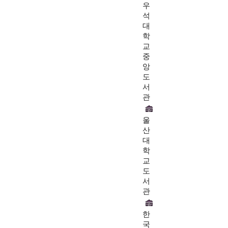
우
석
대
학
교
중
앙
도
서
관
울
산
대
학
교
도
서
관
한
국