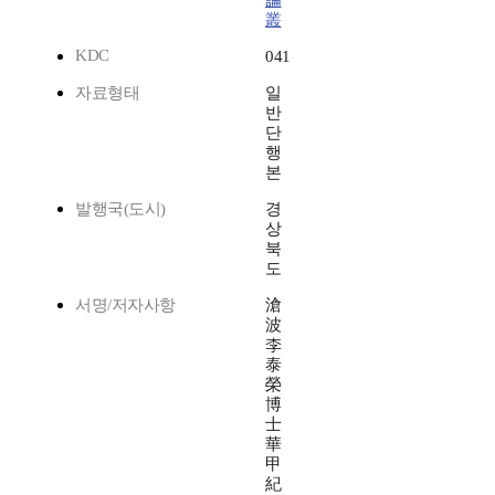
論
叢
KDC
041
자료형태
일
반
단
행
본
발행국(도시)
경
상
북
도
서명/저자사항
滄
波
李
泰
榮
博
士
華
甲
紀