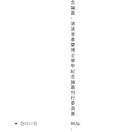
念
論
叢
/
滄
波
李
泰
榮
博
士
華
甲
紀
念
論
叢
刊
行
委
員
會.
형태사항
863p.
: