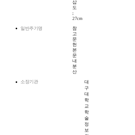
삽
도
;
27cm
일반주기명
참
고
문
헌
본
문
내
분
산
소장기관
대
구
대
학
교
학
술
정
보