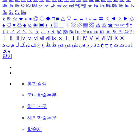
㎒
㎓
㎔
Ω
㏀
㏁
㎊
㎋
㎌
㏖
㏅
㎭
㎮
㎯
㏛
㎩
㎪
㎫
㎬
㏝
㏐
㏓
㏃
㏉
㏜
㏆
§
※
☆
★
○
●
◎
◇
◆
□
■
△
▽
→
←
↑
↓
↔
〓
◁
◀
▷
▶
♤
♠
♡
♥
♧
♣
⊙
◈
▣
◐
◑
▒
▤
▥
▨
▧
▦
▩
♨
☏
☎
☜
☞
¶
†
‡
↕
↗
↙
↖
↘
♭
♩
♪
♬
㉿
㈜
№
㏇
™
㏂
㏘
℡
＃
＆
＊
＠
ª
º
ⅰ
ⅱ
ⅲ
ⅳ
ⅴ
ⅵ
ⅶ
ⅷ
ⅸ
ⅹ
Ⅰ
Ⅱ
Ⅲ
Ⅳ
Ⅴ
Ⅵ
Ⅶ
Ⅷ
Ⅸ
Ⅹ
ا
ب
ت
ث
ج
ح
خ
د
ذ
ر
ز
س
ش
ص
ض
ط
ظ
ع
غ
ف
ق
ک
ل
م
ن
ه
و
ی
닫기
통합검색
국내학술논문
학위논문
해외학술논문
학술지