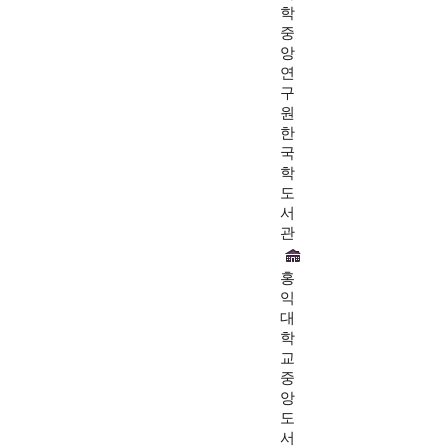
학
중
앙
연
구
원
한
국
학
도
서
관
홍
익
대
학
교
중
앙
도
서