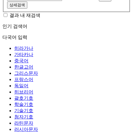
상세검색
결과 내 재검색
인기 검색어
다국어 입력
히라가나
가타카나
중국어
한글고어
그리스문자
프랑스어
독일어
히브리어
괄호기호
학술기호
기술기호
첨자기호
라틴문자
러시아문자