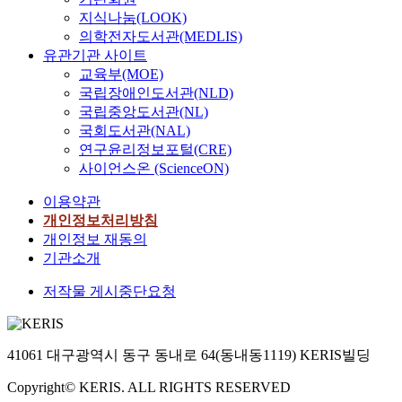
지식나눔(LOOK)
의학전자도서관(MEDLIS)
유관기관 사이트
교육부(MOE)
국립장애인도서관(NLD)
국립중앙도서관(NL)
국회도서관(NAL)
연구윤리정보포털(CRE)
사이언스온 (ScienceON)
이용약관
개인정보처리방침
개인정보 재동의
기관소개
저작물 게시중단요청
41061 대구광역시 동구 동내로 64(동내동1119) KERIS빌딩
Copyright© KERIS. ALL RIGHTS RESERVED