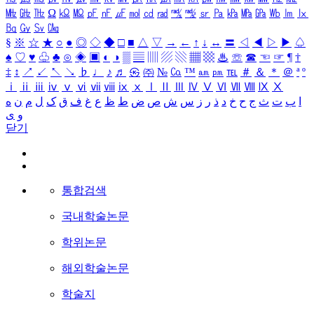
㎒
㎓
㎔
Ω
㏀
㏁
㎊
㎋
㎌
㏖
㏅
㎭
㎮
㎯
㏛
㎩
㎪
㎫
㎬
㏝
㏐
㏓
㏃
㏉
㏜
㏆
§
※
☆
★
○
●
◎
◇
◆
□
■
△
▽
→
←
↑
↓
↔
〓
◁
◀
▷
▶
♤
♠
♡
♥
♧
♣
⊙
◈
▣
◐
◑
▒
▤
▥
▨
▧
▦
▩
♨
☏
☎
☜
☞
¶
†
‡
↕
↗
↙
↖
↘
♭
♩
♪
♬
㉿
㈜
№
㏇
™
㏂
㏘
℡
＃
＆
＊
＠
ª
º
ⅰ
ⅱ
ⅲ
ⅳ
ⅴ
ⅵ
ⅶ
ⅷ
ⅸ
ⅹ
Ⅰ
Ⅱ
Ⅲ
Ⅳ
Ⅴ
Ⅵ
Ⅶ
Ⅷ
Ⅸ
Ⅹ
ا
ب
ت
ث
ج
ح
خ
د
ذ
ر
ز
س
ش
ص
ض
ط
ظ
ع
غ
ف
ق
ک
ل
م
ن
ه
و
ی
닫기
통합검색
국내학술논문
학위논문
해외학술논문
학술지