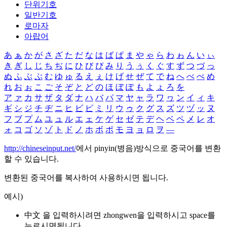
단위기호
일반기호
로마자
아랍어
あ
ぁ
か
が
さ
ざ
た
だ
な
は
ば
ぱ
ま
や
ゃ
ら
わ
ゎ
ん
い
ぃ
き
ぎ
し
じ
ち
ぢ
に
ひ
び
ぴ
み
り
う
ぅ
く
ぐ
す
ず
つ
づ
っ
ぬ
ふ
ぶ
ぷ
む
ゆ
ゅ
る
え
ぇ
け
げ
せ
ぜ
て
で
ね
へ
べ
ぺ
め
れ
お
ぉ
こ
ご
そ
ぞ
と
ど
の
ほ
ぼ
ぽ
も
よ
ょ
ろ
を
ア
ァ
カ
サ
ザ
タ
ダ
ナ
ハ
バ
パ
マ
ヤ
ャ
ラ
ワ
ヮ
ン
イ
ィ
キ
ギ
シ
ジ
チ
ヂ
ニ
ヒ
ビ
ピ
ミ
リ
ウ
ゥ
ク
グ
ス
ズ
ツ
ヅ
ッ
ヌ
フ
ブ
プ
ム
ユ
ュ
ル
エ
ェ
ケ
ゲ
セ
ゼ
テ
デ
ヘ
ベ
ペ
メ
レ
オ
ォ
コ
ゴ
ソ
ゾ
ト
ド
ノ
ホ
ボ
ポ
モ
ヨ
ョ
ロ
ヲ
―
http://chineseinput.net/
에서 pinyin(병음)방식으로 중국어를 변환
할 수 있습니다.
변환된 중국어를 복사하여 사용하시면 됩니다.
예시)
中文 을 입력하시려면
zhongwen
을 입력하시고 space를
누르시면됩니다.