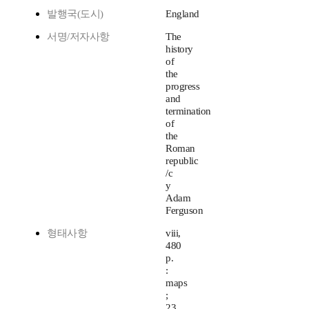
발행국(도시)
England
서명/저자사항
The
history
of
the
progress
and
termination
of
the
Roman
republic
/c
y
Adam
Ferguson
형태사항
viii,
480
p.
:
maps
;
23