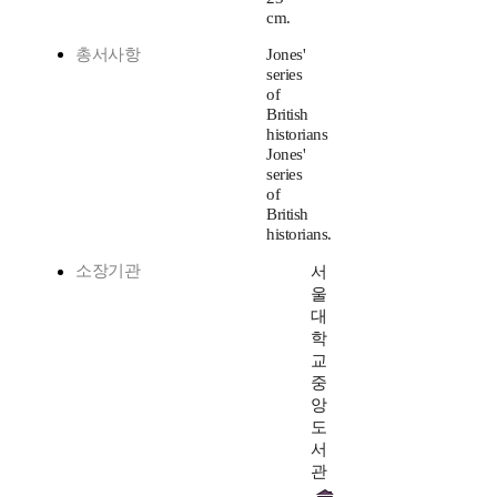
cm.
총서사항
Jones'
series
of
British
historians
Jones'
series
of
British
historians.
소장기관
서
울
대
학
교
중
앙
도
서
관