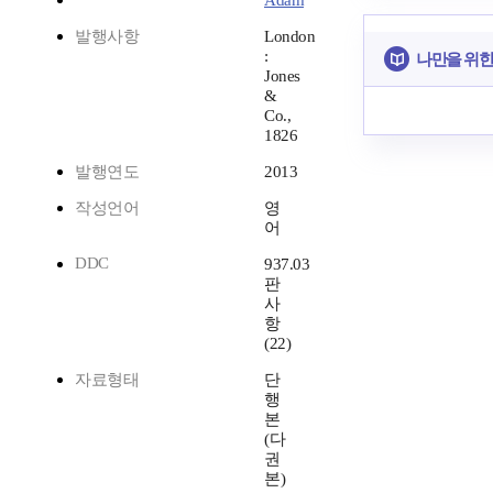
Adam
발행사항
London
:
나만을 위한
Jones
&
Co.,
1826
발행연도
2013
작성언어
영
어
DDC
937.03
판
사
항
(22)
자료형태
단
행
본
(다
권
본)