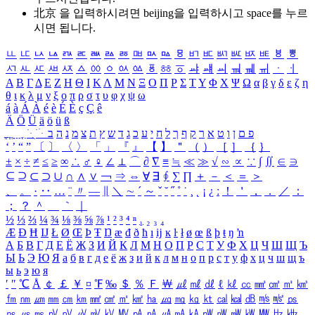
北京 을 입력하시려면
beijing
을 입력하시고 space를 누르
시면 됩니다.
ㅥ
ㅦ
ㅧ
ㅨ
ㅩ
ㅪ
ㅫ
ㅬ
ㅭ
ㅮ
ㅯ
ㅰ
ㅱ
ㅲ
ㅳ
ㅴ
ㅵ
ㅶ
ㅷ
ㅸ
ㅹ
ㅺ
ㅻ
ㅼ
ㅽ
ㅾ
ㅿ
ㆀ
ㆁ
ㆂ
ㆃ
ㆄ
ㆅ
ㆆ
ㆇ
ㆈ
ㆉ
ㆊ
ㆋ
ㆌ
ㆍ
ㆎ
Α
Β
Γ
Δ
Ε
Ζ
Η
Θ
Ι
Κ
Λ
Μ
Ν
Ξ
Ο
Π
Ρ
Σ
Τ
Υ
Φ
Χ
Ψ
Ω
α
β
γ
δ
ε
ζ
η
θ
ι
κ
λ
μ
ν
ξ
ο
π
ρ
σ
τ
υ
φ
χ
ψ
ω
á
à
Á
À
é
è
É
È
ç
Ç
ê
Ä
Ö
Ü
ä
ö
ü
ß
ְ
ֳ
ֲ
ֱ
ָ
ַ
ֵ
ֶ
ִ
ֹ
ּ
ֻ
ׂ
ׁ
ּ
ב
ה
נ
מ
צ
ת
ץ
ש
ד
ג
כ
ע
י
ח
ל
ך
ף
ק
ר
א
ט
ו
ן
ם
פ
‘
’
“
”
〔
〕
〈
〉
「
」
『
』
【
】
＂
（
）
［
］
｛
｝
±
×
÷
≠
≤
≥
∞
∴
♂
♀
∠
⊥
⌒
∂
∇
≡
≒
≪
≫
√
∽
∝
∵
∫
∬
∈
∋
⊆
⊇
⊂
⊃
∪
∩
∧
∨
￢
⇒
⇔
∀
∃
∮
∑
∏
＋
－
＜
＝
＞
、
。
·
‥
…
¨
〃
―
∥
＼
∼
´
～
ˇ
˘
˝
˚
˙
¸
˛
¡
¿
ː
！
＇
，
．
／
：
；
？
＾
＿
｀
｜
½
⅓
⅔
¼
¾
⅛
⅜
⅝
⅞
¹
²
³
⁴
ⁿ
₁
₂
₃
₄
Æ
Ð
Ħ
Ĳ
Ł
Ø
Œ
Þ
Ŧ
Ŋ
æ
đ
ð
ħ
ı
ĳ
ĸ
ŀ
ł
ø
œ
ß
þ
ŧ
ŋ
ŉ
А
Б
В
Г
Д
Е
Ё
Ж
З
И
Й
К
Л
М
Н
О
П
Р
С
Т
У
Ф
Х
Ц
Ч
Ш
Щ
Ъ
Ы
Ь
Э
Ю
Я
а
б
в
г
д
е
ё
ж
з
и
й
к
л
м
н
о
п
р
с
т
у
ф
х
ц
ч
ш
щ
ъ
ы
ь
э
ю
я
′
″
℃
Å
￠
￡
￥
¤
℉
‰
＄
％
Ｆ
￦
㎕
㎖
㎗
ℓ
㎘
㏄
㎣
㎤
㎥
㎦
㎙
㎚
㎛
㎜
㎝
㎞
㎟
㎠
㎡
㎢
㏊
㎍
㎎
㎏
㏏
㎈
㎉
㏈
㎧
㎨
㎰
㎱
㎲
㎳
㎴
㎵
㎶
㎷
㎸
㎹
㎀
㎁
㎂
㎃
㎄
㎺
㎻
㎽
㎾
㎿
㎐
㎑