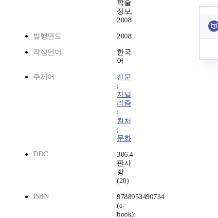
학술
정보,
2008
발행연도
2008
작성언어
한국
어
주제어
신문
;
저널
리즘
;
컬처
;
문화
DDC
306.4
판사
항
(20)
ISBN
9788953490734
(e-
book):