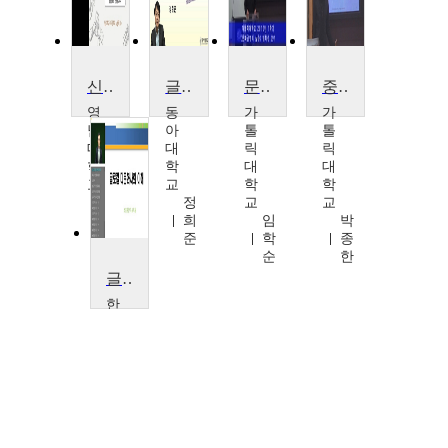
신문만화와 대중문화
글로벌미디어시대 팝컬처와 소비문화
문화경영의 실습
중국문화의 이해
영
동
가
가
남
아
톨
톨
대
대
릭
릭
학
학
대
대
교
교
학
학
노
정
교
교
상
희
임
박
래
준
학
종
순
한
글로컬 다문화사회의 이해
한
남
대
학
교
조
용
훈