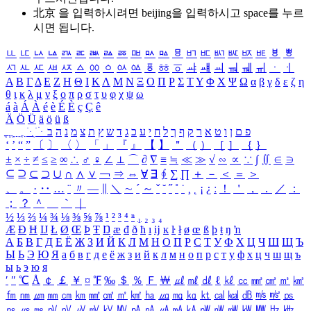
北京 을 입력하시려면
beijing
을 입력하시고 space를 누르
시면 됩니다.
ㅥ
ㅦ
ㅧ
ㅨ
ㅩ
ㅪ
ㅫ
ㅬ
ㅭ
ㅮ
ㅯ
ㅰ
ㅱ
ㅲ
ㅳ
ㅴ
ㅵ
ㅶ
ㅷ
ㅸ
ㅹ
ㅺ
ㅻ
ㅼ
ㅽ
ㅾ
ㅿ
ㆀ
ㆁ
ㆂ
ㆃ
ㆄ
ㆅ
ㆆ
ㆇ
ㆈ
ㆉ
ㆊ
ㆋ
ㆌ
ㆍ
ㆎ
Α
Β
Γ
Δ
Ε
Ζ
Η
Θ
Ι
Κ
Λ
Μ
Ν
Ξ
Ο
Π
Ρ
Σ
Τ
Υ
Φ
Χ
Ψ
Ω
α
β
γ
δ
ε
ζ
η
θ
ι
κ
λ
μ
ν
ξ
ο
π
ρ
σ
τ
υ
φ
χ
ψ
ω
á
à
Á
À
é
è
É
È
ç
Ç
ê
Ä
Ö
Ü
ä
ö
ü
ß
ְ
ֳ
ֲ
ֱ
ָ
ַ
ֵ
ֶ
ִ
ֹ
ּ
ֻ
ׂ
ׁ
ּ
ב
ה
נ
מ
צ
ת
ץ
ש
ד
ג
כ
ע
י
ח
ל
ך
ף
ק
ר
א
ט
ו
ן
ם
פ
‘
’
“
”
〔
〕
〈
〉
「
」
『
』
【
】
＂
（
）
［
］
｛
｝
±
×
÷
≠
≤
≥
∞
∴
♂
♀
∠
⊥
⌒
∂
∇
≡
≒
≪
≫
√
∽
∝
∵
∫
∬
∈
∋
⊆
⊇
⊂
⊃
∪
∩
∧
∨
￢
⇒
⇔
∀
∃
∮
∑
∏
＋
－
＜
＝
＞
、
。
·
‥
…
¨
〃
―
∥
＼
∼
´
～
ˇ
˘
˝
˚
˙
¸
˛
¡
¿
ː
！
＇
，
．
／
：
；
？
＾
＿
｀
｜
½
⅓
⅔
¼
¾
⅛
⅜
⅝
⅞
¹
²
³
⁴
ⁿ
₁
₂
₃
₄
Æ
Ð
Ħ
Ĳ
Ł
Ø
Œ
Þ
Ŧ
Ŋ
æ
đ
ð
ħ
ı
ĳ
ĸ
ŀ
ł
ø
œ
ß
þ
ŧ
ŋ
ŉ
А
Б
В
Г
Д
Е
Ё
Ж
З
И
Й
К
Л
М
Н
О
П
Р
С
Т
У
Ф
Х
Ц
Ч
Ш
Щ
Ъ
Ы
Ь
Э
Ю
Я
а
б
в
г
д
е
ё
ж
з
и
й
к
л
м
н
о
п
р
с
т
у
ф
х
ц
ч
ш
щ
ъ
ы
ь
э
ю
я
′
″
℃
Å
￠
￡
￥
¤
℉
‰
＄
％
Ｆ
￦
㎕
㎖
㎗
ℓ
㎘
㏄
㎣
㎤
㎥
㎦
㎙
㎚
㎛
㎜
㎝
㎞
㎟
㎠
㎡
㎢
㏊
㎍
㎎
㎏
㏏
㎈
㎉
㏈
㎧
㎨
㎰
㎱
㎲
㎳
㎴
㎵
㎶
㎷
㎸
㎹
㎀
㎁
㎂
㎃
㎄
㎺
㎻
㎽
㎾
㎿
㎐
㎑