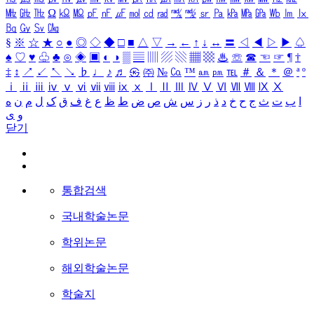
㎒
㎓
㎔
Ω
㏀
㏁
㎊
㎋
㎌
㏖
㏅
㎭
㎮
㎯
㏛
㎩
㎪
㎫
㎬
㏝
㏐
㏓
㏃
㏉
㏜
㏆
§
※
☆
★
○
●
◎
◇
◆
□
■
△
▽
→
←
↑
↓
↔
〓
◁
◀
▷
▶
♤
♠
♡
♥
♧
♣
⊙
◈
▣
◐
◑
▒
▤
▥
▨
▧
▦
▩
♨
☏
☎
☜
☞
¶
†
‡
↕
↗
↙
↖
↘
♭
♩
♪
♬
㉿
㈜
№
㏇
™
㏂
㏘
℡
＃
＆
＊
＠
ª
º
ⅰ
ⅱ
ⅲ
ⅳ
ⅴ
ⅵ
ⅶ
ⅷ
ⅸ
ⅹ
Ⅰ
Ⅱ
Ⅲ
Ⅳ
Ⅴ
Ⅵ
Ⅶ
Ⅷ
Ⅸ
Ⅹ
ا
ب
ت
ث
ج
ح
خ
د
ذ
ر
ز
س
ش
ص
ض
ط
ظ
ع
غ
ف
ق
ک
ل
م
ن
ه
و
ی
닫기
통합검색
국내학술논문
학위논문
해외학술논문
학술지