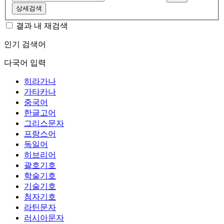
상세검색
결과 내 재검색
인기 검색어
다국어 입력
히라가나
가타카나
중국어
한글고어
그리스문자
프랑스어
독일어
히브리어
괄호기호
학술기호
기술기호
첨자기호
라틴문자
러시아문자