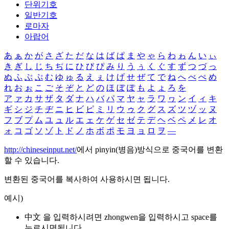
단위기호
일반기호
로마자
아랍어
あ
ぁ
か
が
さ
ざ
た
だ
な
は
ば
ぱ
ま
や
ゃ
ら
わ
ゎ
ん
い
ぃ
き
ぎ
し
じ
ち
ぢ
に
ひ
び
ぴ
み
り
う
ぅ
く
ぐ
す
ず
つ
づ
っ
ぬ
ふ
ぶ
ぷ
む
ゆ
ゅ
る
え
ぇ
け
げ
せ
ぜ
て
で
ね
へ
べ
ぺ
め
れ
お
ぉ
こ
ご
そ
ぞ
と
ど
の
ほ
ぼ
ぽ
も
よ
ょ
ろ
を
ア
ァ
カ
サ
ザ
タ
ダ
ナ
ハ
バ
パ
マ
ヤ
ャ
ラ
ワ
ヮ
ン
イ
ィ
キ
ギ
シ
ジ
チ
ヂ
ニ
ヒ
ビ
ピ
ミ
リ
ウ
ゥ
ク
グ
ス
ズ
ツ
ヅ
ッ
ヌ
フ
ブ
プ
ム
ユ
ュ
ル
エ
ェ
ケ
ゲ
セ
ゼ
テ
デ
ヘ
ベ
ペ
メ
レ
オ
ォ
コ
ゴ
ソ
ゾ
ト
ド
ノ
ホ
ボ
ポ
モ
ヨ
ョ
ロ
ヲ
―
http://chineseinput.net/
에서 pinyin(병음)방식으로 중국어를 변환
할 수 있습니다.
변환된 중국어를 복사하여 사용하시면 됩니다.
예시)
中文 을 입력하시려면
zhongwen
을 입력하시고 space를
누르시면됩니다.