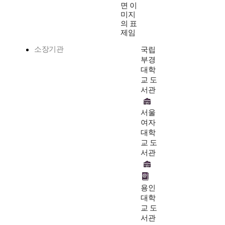
면 이
미지
의 표
제임
소장기관
국립
부경
대학
교 도
서관
서울
여자
대학
교 도
서관
용인
대학
교 도
서관