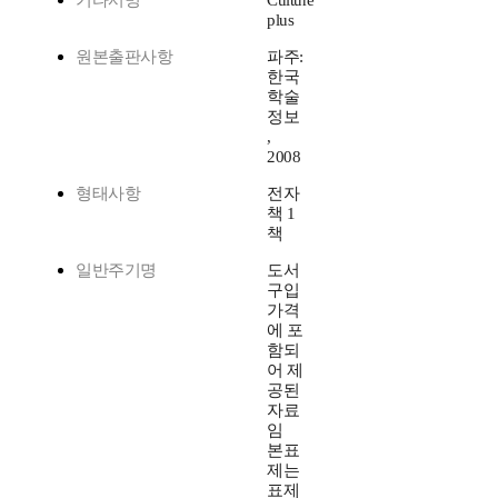
기타서명
Culture
plus
원본출판사항
파주:
한국
학술
정보
,
2008
형태사항
전자
책 1
책
일반주기명
도서
구입
가격
에 포
함되
어 제
공된
자료
임
본표
제는
표제