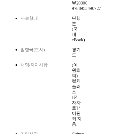
￦20000
9788953490727
자료형태
단행
본
(국
내
eBook)
발행국(도시)
경기
도
서명/저자사항
(이
원희
의)
컬처
플러
스
[전
자자
료] /
이원
희 지
음.