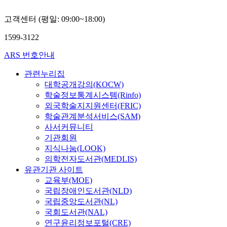
고객센터 (평일: 09:00~18:00)
1599-3122
ARS 번호안내
관련누리집
대학공개강의(KOCW)
학술정보통계시스템(Rinfo)
외국학술지지원센터(FRIC)
학술관계분석서비스(SAM)
사서커뮤니티
기관회원
지식나눔(LOOK)
의학전자도서관(MEDLIS)
유관기관 사이트
교육부(MOE)
국립장애인도서관(NLD)
국립중앙도서관(NL)
국회도서관(NAL)
연구윤리정보포털(CRE)