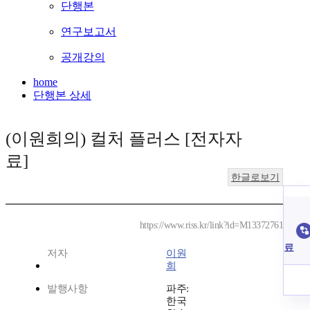
단행본
연구보고서
공개강의
home
단행본 상세
(이원희의) 컬처 플러스 [전자자
료]
한글로보기
https://www.riss.kr/link?id=M13372761
료
저자
이원
희
발행사항
파주:
한국