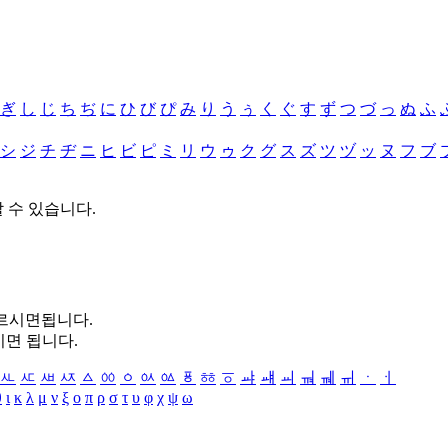
ぎ
し
じ
ち
ぢ
に
ひ
び
ぴ
み
り
う
ぅ
く
ぐ
す
ず
つ
づ
っ
ぬ
ふ
シ
ジ
チ
ヂ
ニ
ヒ
ビ
ピ
ミ
リ
ウ
ゥ
ク
グ
ス
ズ
ツ
ヅ
ッ
ヌ
フ
ブ
할 수 있습니다.
누르시면됩니다.
시면 됩니다.
ㅻ
ㅼ
ㅽ
ㅾ
ㅿ
ㆀ
ㆁ
ㆂ
ㆃ
ㆄ
ㆅ
ㆆ
ㆇ
ㆈ
ㆉ
ㆊ
ㆋ
ㆌ
ㆍ
ㆎ
θ
ι
κ
λ
μ
ν
ξ
ο
π
ρ
σ
τ
υ
φ
χ
ψ
ω