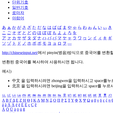
단위기호
일반기호
로마자
아랍어
あ
ぁ
か
が
さ
ざ
た
だ
な
は
ば
ぱ
ま
や
ゃ
ら
わ
ゎ
ん
い
ぃ
き
こ
ご
そ
ぞ
と
ど
の
ほ
ぼ
ぽ
も
よ
ょ
ろ
を
ア
ァ
カ
サ
ザ
タ
ダ
ナ
ハ
バ
パ
マ
ヤ
ャ
ラ
ワ
ヮ
ン
イ
ィ
キ
ギ
ソ
ゾ
ト
ド
ノ
ホ
ボ
ポ
モ
ヨ
ョ
ロ
ヲ
―
http://chineseinput.net/
에서 pinyin(병음)방식으로 중국어를 변환
변환된 중국어를 복사하여 사용하시면 됩니다.
예시)
中文 을 입력하시려면
zhongwen
을 입력하시고 space를
北京 을 입력하시려면
beijing
을 입력하시고 space를 누르
ㅥ
ㅦ
ㅧ
ㅨ
ㅩ
ㅪ
ㅫ
ㅬ
ㅭ
ㅮ
ㅯ
ㅰ
ㅱ
ㅲ
ㅳ
ㅴ
ㅵ
ㅶ
ㅷ
ㅸ
ㅹ
ㅺ
Α
Β
Γ
Δ
Ε
Ζ
Η
Θ
Ι
Κ
Λ
Μ
Ν
Ξ
Ο
Π
Ρ
Σ
Τ
Υ
Φ
Χ
Ψ
Ω
α
β
γ
δ
ε
ζ
η
á
à
Á
À
é
è
É
È
ç
Ç
ê
Ä
Ö
Ü
ä
ö
ü
ß