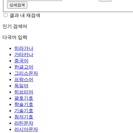
상세검색
결과 내 재검색
인기 검색어
다국어 입력
히라가나
가타카나
중국어
한글고어
그리스문자
프랑스어
독일어
히브리어
괄호기호
학술기호
기술기호
첨자기호
라틴문자
러시아문자