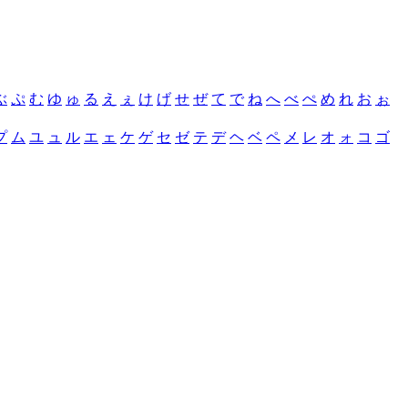
ぶ
ぷ
む
ゆ
ゅ
る
え
ぇ
け
げ
せ
ぜ
て
で
ね
へ
べ
ぺ
め
れ
お
ぉ
プ
ム
ユ
ュ
ル
エ
ェ
ケ
ゲ
セ
ゼ
テ
デ
ヘ
ベ
ペ
メ
レ
オ
ォ
コ
ゴ