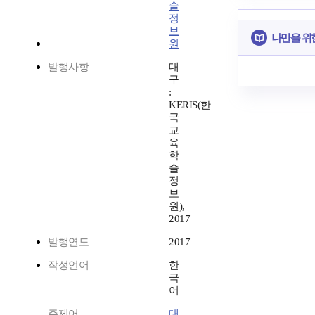
술
정
보
나만을 위
원
발행사항
대
구
:
KERIS(한
국
교
육
학
술
정
보
원),
2017
발행연도
2017
작성언어
한
국
어
주제어
대