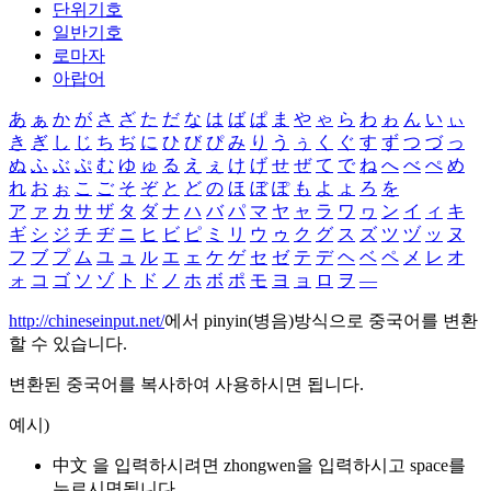
단위기호
일반기호
로마자
아랍어
あ
ぁ
か
が
さ
ざ
た
だ
な
は
ば
ぱ
ま
や
ゃ
ら
わ
ゎ
ん
い
ぃ
き
ぎ
し
じ
ち
ぢ
に
ひ
び
ぴ
み
り
う
ぅ
く
ぐ
す
ず
つ
づ
っ
ぬ
ふ
ぶ
ぷ
む
ゆ
ゅ
る
え
ぇ
け
げ
せ
ぜ
て
で
ね
へ
べ
ぺ
め
れ
お
ぉ
こ
ご
そ
ぞ
と
ど
の
ほ
ぼ
ぽ
も
よ
ょ
ろ
を
ア
ァ
カ
サ
ザ
タ
ダ
ナ
ハ
バ
パ
マ
ヤ
ャ
ラ
ワ
ヮ
ン
イ
ィ
キ
ギ
シ
ジ
チ
ヂ
ニ
ヒ
ビ
ピ
ミ
リ
ウ
ゥ
ク
グ
ス
ズ
ツ
ヅ
ッ
ヌ
フ
ブ
プ
ム
ユ
ュ
ル
エ
ェ
ケ
ゲ
セ
ゼ
テ
デ
ヘ
ベ
ペ
メ
レ
オ
ォ
コ
ゴ
ソ
ゾ
ト
ド
ノ
ホ
ボ
ポ
モ
ヨ
ョ
ロ
ヲ
―
http://chineseinput.net/
에서 pinyin(병음)방식으로 중국어를 변환
할 수 있습니다.
변환된 중국어를 복사하여 사용하시면 됩니다.
예시)
中文 을 입력하시려면
zhongwen
을 입력하시고 space를
누르시면됩니다.