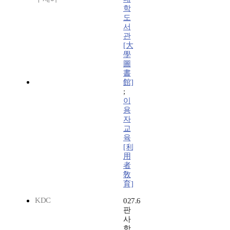
학
도
서
관
[大
學
圖
書
館]
;
이
용
자
교
육
[利
用
者
敎
育]
KDC
027.6
판
사
항