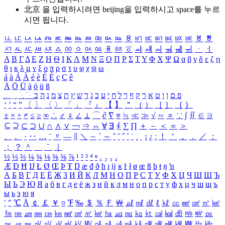
北京 을 입력하시려면
beijing
을 입력하시고 space를 누르
시면 됩니다.
ㅥ
ㅦ
ㅧ
ㅨ
ㅩ
ㅪ
ㅫ
ㅬ
ㅭ
ㅮ
ㅯ
ㅰ
ㅱ
ㅲ
ㅳ
ㅴ
ㅵ
ㅶ
ㅷ
ㅸ
ㅹ
ㅺ
ㅻ
ㅼ
ㅽ
ㅾ
ㅿ
ㆀ
ㆁ
ㆂ
ㆃ
ㆄ
ㆅ
ㆆ
ㆇ
ㆈ
ㆉ
ㆊ
ㆋ
ㆌ
ㆍ
ㆎ
Α
Β
Γ
Δ
Ε
Ζ
Η
Θ
Ι
Κ
Λ
Μ
Ν
Ξ
Ο
Π
Ρ
Σ
Τ
Υ
Φ
Χ
Ψ
Ω
α
β
γ
δ
ε
ζ
η
θ
ι
κ
λ
μ
ν
ξ
ο
π
ρ
σ
τ
υ
φ
χ
ψ
ω
á
à
Á
À
é
è
É
È
ç
Ç
ê
Ä
Ö
Ü
ä
ö
ü
ß
ְ
ֳ
ֲ
ֱ
ָ
ַ
ֵ
ֶ
ִ
ֹ
ּ
ֻ
ׂ
ׁ
ּ
ב
ה
נ
מ
צ
ת
ץ
ש
ד
ג
כ
ע
י
ח
ל
ך
ף
ק
ר
א
ט
ו
ן
ם
פ
‘
’
“
”
〔
〕
〈
〉
「
」
『
』
【
】
＂
（
）
［
］
｛
｝
±
×
÷
≠
≤
≥
∞
∴
♂
♀
∠
⊥
⌒
∂
∇
≡
≒
≪
≫
√
∽
∝
∵
∫
∬
∈
∋
⊆
⊇
⊂
⊃
∪
∩
∧
∨
￢
⇒
⇔
∀
∃
∮
∑
∏
＋
－
＜
＝
＞
、
。
·
‥
…
¨
〃
―
∥
＼
∼
´
～
ˇ
˘
˝
˚
˙
¸
˛
¡
¿
ː
！
＇
，
．
／
：
；
？
＾
＿
｀
｜
½
⅓
⅔
¼
¾
⅛
⅜
⅝
⅞
¹
²
³
⁴
ⁿ
₁
₂
₃
₄
Æ
Ð
Ħ
Ĳ
Ł
Ø
Œ
Þ
Ŧ
Ŋ
æ
đ
ð
ħ
ı
ĳ
ĸ
ŀ
ł
ø
œ
ß
þ
ŧ
ŋ
ŉ
А
Б
В
Г
Д
Е
Ё
Ж
З
И
Й
К
Л
М
Н
О
П
Р
С
Т
У
Ф
Х
Ц
Ч
Ш
Щ
Ъ
Ы
Ь
Э
Ю
Я
а
б
в
г
д
е
ё
ж
з
и
й
к
л
м
н
о
п
р
с
т
у
ф
х
ц
ч
ш
щ
ъ
ы
ь
э
ю
я
′
″
℃
Å
￠
￡
￥
¤
℉
‰
＄
％
Ｆ
￦
㎕
㎖
㎗
ℓ
㎘
㏄
㎣
㎤
㎥
㎦
㎙
㎚
㎛
㎜
㎝
㎞
㎟
㎠
㎡
㎢
㏊
㎍
㎎
㎏
㏏
㎈
㎉
㏈
㎧
㎨
㎰
㎱
㎲
㎳
㎴
㎵
㎶
㎷
㎸
㎹
㎀
㎁
㎂
㎃
㎄
㎺
㎻
㎽
㎾
㎿
㎐
㎑