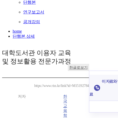
단행본
연구보고서
공개강의
home
단행본 상세
대학도서관 이용자 교육
및 정보활용 전문가과정
한글로보기
이 자료와 
https://www.riss.kr/link?id=M15192784
료
저자
한
국
교
육
학