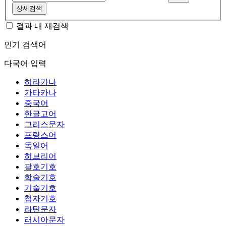
상세검색
결과 내 재검색
인기 검색어
다국어 입력
히라가나
가타카나
중국어
한글고어
그리스문자
프랑스어
독일어
히브리어
괄호기호
학술기호
기술기호
첨자기호
라틴문자
러시아문자