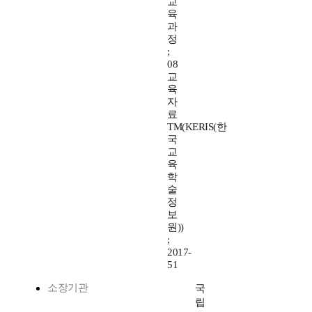
교
육
과
정
;
08
교
육
자
료
TM(KERIS(한
국
교
육
학
술
정
보
원))
;
2017-
51
소장기관
국
립