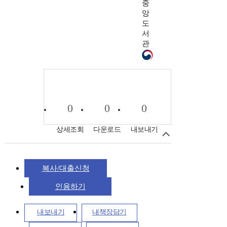
중
앙
도
서
관
0
0
0
상세조회
다운로드
내보내기
복사/대출신청
인용하기
내보내기
내책장담기