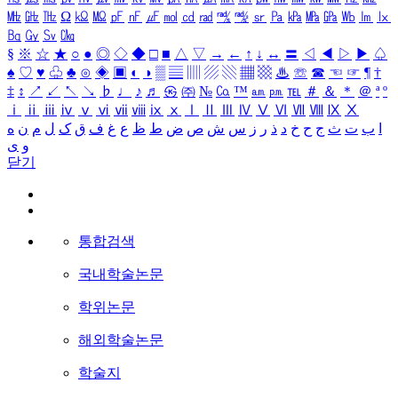
㎒
㎓
㎔
Ω
㏀
㏁
㎊
㎋
㎌
㏖
㏅
㎭
㎮
㎯
㏛
㎩
㎪
㎫
㎬
㏝
㏐
㏓
㏃
㏉
㏜
㏆
§
※
☆
★
○
●
◎
◇
◆
□
■
△
▽
→
←
↑
↓
↔
〓
◁
◀
▷
▶
♤
♠
♡
♥
♧
♣
⊙
◈
▣
◐
◑
▒
▤
▥
▨
▧
▦
▩
♨
☏
☎
☜
☞
¶
†
‡
↕
↗
↙
↖
↘
♭
♩
♪
♬
㉿
㈜
№
㏇
™
㏂
㏘
℡
＃
＆
＊
＠
ª
º
ⅰ
ⅱ
ⅲ
ⅳ
ⅴ
ⅵ
ⅶ
ⅷ
ⅸ
ⅹ
Ⅰ
Ⅱ
Ⅲ
Ⅳ
Ⅴ
Ⅵ
Ⅶ
Ⅷ
Ⅸ
Ⅹ
ا
ب
ت
ث
ج
ح
خ
د
ذ
ر
ز
س
ش
ص
ض
ط
ظ
ع
غ
ف
ق
ک
ل
م
ن
ه
و
ی
닫기
통합검색
국내학술논문
학위논문
해외학술논문
학술지