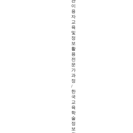
관
이
용
자
교
육
및
정
보
활
용
전
문
가
과
정
/
한
국
교
육
학
술
정
보