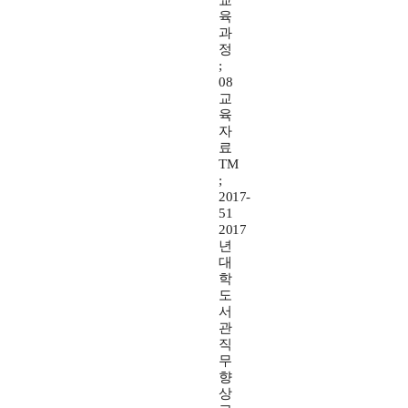
교
육
과
정
;
08
교
육
자
료
TM
;
2017-
51
2017
년
대
학
도
서
관
직
무
향
상