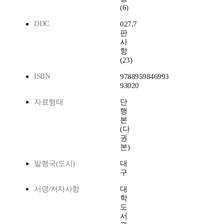
(6)
DDC
027.7
판
사
항
(23)
ISBN
9788959846993
93020
자료형태
단
행
본
(다
권
본)
발행국(도시)
대
구
서명/저자사항
대
학
도
서