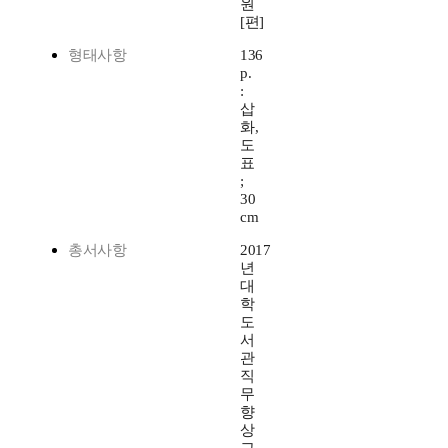
원
[편]
형태사항
136
p.
:
삽
화,
도
표
;
30
cm
총서사항
2017
년
대
학
도
서
관
직
무
향
상