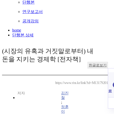
단행본
연구보고서
공개강의
home
단행본 상세
(시장의 유혹과 거짓말로부터) 내
돈을 지키는 경제학 [전자책]
한글로보기
https://www.riss.kr/link?id=M13179201
료
저자
김진
철
;
정훈
이