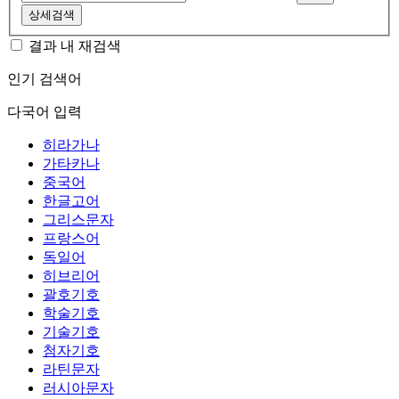
상세검색
결과 내 재검색
인기 검색어
다국어 입력
히라가나
가타카나
중국어
한글고어
그리스문자
프랑스어
독일어
히브리어
괄호기호
학술기호
기술기호
첨자기호
라틴문자
러시아문자