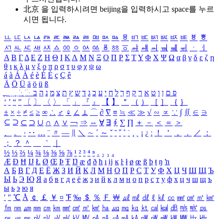
北京 을 입력하시려면
beijing
을 입력하시고 space를 누르
시면 됩니다.
ㅥ
ㅦ
ㅧ
ㅨ
ㅩ
ㅪ
ㅫ
ㅬ
ㅭ
ㅮ
ㅯ
ㅰ
ㅱ
ㅲ
ㅳ
ㅴ
ㅵ
ㅶ
ㅷ
ㅸ
ㅹ
ㅺ
ㅻ
ㅼ
ㅽ
ㅾ
ㅿ
ㆀ
ㆁ
ㆂ
ㆃ
ㆄ
ㆅ
ㆆ
ㆇ
ㆈ
ㆉ
ㆊ
ㆋ
ㆌ
ㆍ
ㆎ
Α
Β
Γ
Δ
Ε
Ζ
Η
Θ
Ι
Κ
Λ
Μ
Ν
Ξ
Ο
Π
Ρ
Σ
Τ
Υ
Φ
Χ
Ψ
Ω
α
β
γ
δ
ε
ζ
η
θ
ι
κ
λ
μ
ν
ξ
ο
π
ρ
σ
τ
υ
φ
χ
ψ
ω
á
à
Á
À
é
è
É
È
ç
Ç
ê
Ä
Ö
Ü
ä
ö
ü
ß
ְ
ֳ
ֲ
ֱ
ָ
ַ
ֵ
ֶ
ִ
ֹ
ּ
ֻ
ׂ
ׁ
ּ
ב
ה
נ
מ
צ
ת
ץ
ש
ד
ג
כ
ע
י
ח
ל
ך
ף
ק
ר
א
ט
ו
ן
ם
פ
‘
’
“
”
〔
〕
〈
〉
「
」
『
』
【
】
＂
（
）
［
］
｛
｝
±
×
÷
≠
≤
≥
∞
∴
♂
♀
∠
⊥
⌒
∂
∇
≡
≒
≪
≫
√
∽
∝
∵
∫
∬
∈
∋
⊆
⊇
⊂
⊃
∪
∩
∧
∨
￢
⇒
⇔
∀
∃
∮
∑
∏
＋
－
＜
＝
＞
、
。
·
‥
…
¨
〃
―
∥
＼
∼
´
～
ˇ
˘
˝
˚
˙
¸
˛
¡
¿
ː
！
＇
，
．
／
：
；
？
＾
＿
｀
｜
½
⅓
⅔
¼
¾
⅛
⅜
⅝
⅞
¹
²
³
⁴
ⁿ
₁
₂
₃
₄
Æ
Ð
Ħ
Ĳ
Ł
Ø
Œ
Þ
Ŧ
Ŋ
æ
đ
ð
ħ
ı
ĳ
ĸ
ŀ
ł
ø
œ
ß
þ
ŧ
ŋ
ŉ
А
Б
В
Г
Д
Е
Ё
Ж
З
И
Й
К
Л
М
Н
О
П
Р
С
Т
У
Ф
Х
Ц
Ч
Ш
Щ
Ъ
Ы
Ь
Э
Ю
Я
а
б
в
г
д
е
ё
ж
з
и
й
к
л
м
н
о
п
р
с
т
у
ф
х
ц
ч
ш
щ
ъ
ы
ь
э
ю
я
′
″
℃
Å
￠
￡
￥
¤
℉
‰
＄
％
Ｆ
￦
㎕
㎖
㎗
ℓ
㎘
㏄
㎣
㎤
㎥
㎦
㎙
㎚
㎛
㎜
㎝
㎞
㎟
㎠
㎡
㎢
㏊
㎍
㎎
㎏
㏏
㎈
㎉
㏈
㎧
㎨
㎰
㎱
㎲
㎳
㎴
㎵
㎶
㎷
㎸
㎹
㎀
㎁
㎂
㎃
㎄
㎺
㎻
㎽
㎾
㎿
㎐
㎑