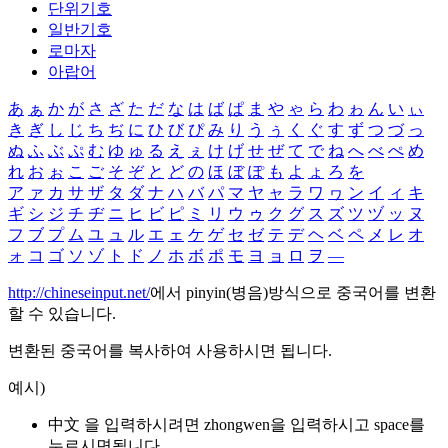
단위기호
일반기호
로마자
아랍어
あ
ぁ
か
が
さ
ざ
た
だ
な
は
ば
ぱ
ま
や
ゃ
ら
わ
ゎ
ん
い
ぃ
き
ぎ
し
じ
ち
ぢ
に
ひ
び
ぴ
み
り
う
ぅ
く
ぐ
す
ず
つ
づ
っ
ぬ
ふ
ぶ
ぷ
む
ゆ
ゅ
る
え
ぇ
け
げ
せ
ぜ
て
で
ね
へ
べ
ぺ
め
れ
お
ぉ
こ
ご
そ
ぞ
と
ど
の
ほ
ぼ
ぽ
も
よ
ょ
ろ
を
ア
ァ
カ
サ
ザ
タ
ダ
ナ
ハ
バ
パ
マ
ヤ
ャ
ラ
ワ
ヮ
ン
イ
ィ
キ
ギ
シ
ジ
チ
ヂ
ニ
ヒ
ビ
ピ
ミ
リ
ウ
ゥ
ク
グ
ス
ズ
ツ
ヅ
ッ
ヌ
フ
ブ
プ
ム
ユ
ュ
ル
エ
ェ
ケ
ゲ
セ
ゼ
テ
デ
ヘ
ベ
ペ
メ
レ
オ
ォ
コ
ゴ
ソ
ゾ
ト
ド
ノ
ホ
ボ
ポ
モ
ヨ
ョ
ロ
ヲ
―
http://chineseinput.net/
에서 pinyin(병음)방식으로 중국어를 변환
할 수 있습니다.
변환된 중국어를 복사하여 사용하시면 됩니다.
예시)
中文 을 입력하시려면
zhongwen
을 입력하시고 space를
누르시면됩니다.