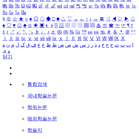
㎒
㎓
㎔
Ω
㏀
㏁
㎊
㎋
㎌
㏖
㏅
㎭
㎮
㎯
㏛
㎩
㎪
㎫
㎬
㏝
㏐
㏓
㏃
㏉
㏜
㏆
§
※
☆
★
○
●
◎
◇
◆
□
■
△
▽
→
←
↑
↓
↔
〓
◁
◀
▷
▶
♤
♠
♡
♥
♧
♣
⊙
◈
▣
◐
◑
▒
▤
▥
▨
▧
▦
▩
♨
☏
☎
☜
☞
¶
†
‡
↕
↗
↙
↖
↘
♭
♩
♪
♬
㉿
㈜
№
㏇
™
㏂
㏘
℡
＃
＆
＊
＠
ª
º
ⅰ
ⅱ
ⅲ
ⅳ
ⅴ
ⅵ
ⅶ
ⅷ
ⅸ
ⅹ
Ⅰ
Ⅱ
Ⅲ
Ⅳ
Ⅴ
Ⅵ
Ⅶ
Ⅷ
Ⅸ
Ⅹ
ا
ب
ت
ث
ج
ح
خ
د
ذ
ر
ز
س
ش
ص
ض
ط
ظ
ع
غ
ف
ق
ک
ل
م
ن
ه
و
ی
닫기
통합검색
국내학술논문
학위논문
해외학술논문
학술지