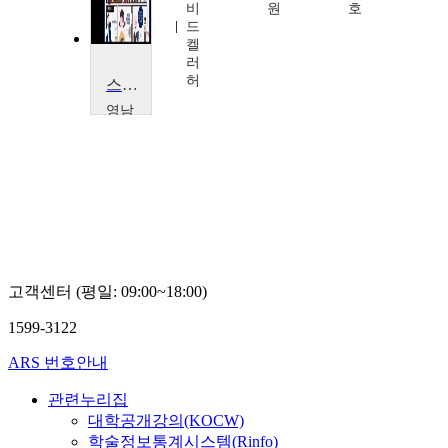
호
비
원
호
드
켈
러
허
스포츠경제학
영남
대학
교
강
기
천
고객센터 (평일: 09:00~18:00)
1599-3122
ARS 번호안내
관련누리집
대학공개강의(KOCW)
학술정보통계시스템(Rinfo)