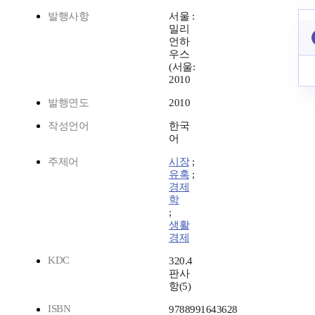
발행사항
서울 :
밀리
언하
우스
(서울:
2010
발행연도
2010
작성언어
한국
어
주제어
시장
;
유혹
;
경제
학
;
생활
경제
KDC
320.4
판사
항(5)
ISBN
9788991643628