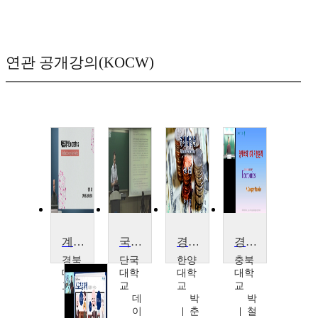
연관 공개강의(KOCW)
계량경제학
국제정치경제학
경제학입문
경제학원론
경북
단국
한양
충북
대학
대학
대학
대학
교
교
교
교
정
데
박
박
기
이
춘
철