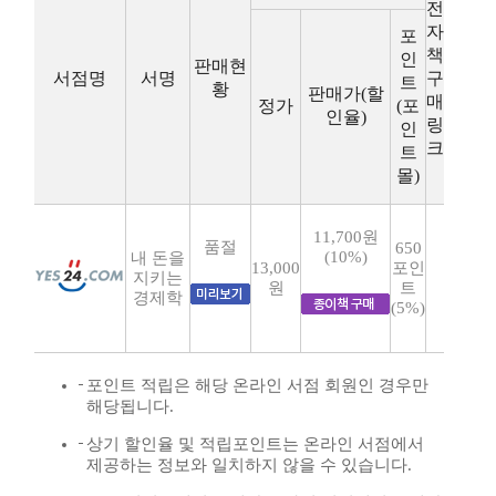
전
자
포
책
인
판매현
서점명
서명
구
트
황
판매가(할
매
정가
(포
인율)
링
인
크
트
몰)
11,700원
품절
650
(10%)
내 돈을
13,000
포인
지키는
원
트
경제학
(5%)
포인트 적립은 해당 온라인 서점 회원인 경우만
해당됩니다.
상기 할인율 및 적립포인트는 온라인 서점에서
제공하는 정보와 일치하지 않을 수 있습니다.