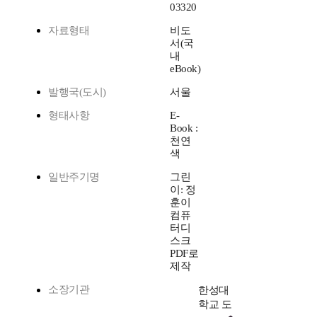
03320
자료형태
비도
서(국
내
eBook)
발행국(도시)
서울
형태사항
E-
Book :
천연
색
일반주기명
그린
이: 정
훈이
컴퓨
터디
스크
PDF로
제작
소장기관
한성대
학교 도