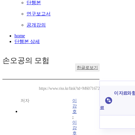
단행본
연구보고서
공개강의
home
단행본 상세
손오공의 모험
한글로보기
https://www.riss.kr/link?id=M6071672
이 자료와 함
저자
이
강
료
호
;
이
강
호