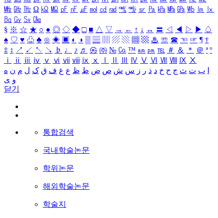
㎒
㎓
㎔
Ω
㏀
㏁
㎊
㎋
㎌
㏖
㏅
㎭
㎮
㎯
㏛
㎩
㎪
㎫
㎬
㏝
㏐
㏓
㏃
㏉
㏜
㏆
§
※
☆
★
○
●
◎
◇
◆
□
■
△
▽
→
←
↑
↓
↔
〓
◁
◀
▷
▶
♤
♠
♡
♥
♧
♣
⊙
◈
▣
◐
◑
▒
▤
▥
▨
▧
▦
▩
♨
☏
☎
☜
☞
¶
†
‡
↕
↗
↙
↖
↘
♭
♩
♪
♬
㉿
㈜
№
㏇
™
㏂
㏘
℡
＃
＆
＊
＠
ª
º
ⅰ
ⅱ
ⅲ
ⅳ
ⅴ
ⅵ
ⅶ
ⅷ
ⅸ
ⅹ
Ⅰ
Ⅱ
Ⅲ
Ⅳ
Ⅴ
Ⅵ
Ⅶ
Ⅷ
Ⅸ
Ⅹ
ا
ب
ت
ث
ج
ح
خ
د
ذ
ر
ز
س
ش
ص
ض
ط
ظ
ع
غ
ف
ق
ک
ل
م
ن
ه
و
ی
닫기
통합검색
국내학술논문
학위논문
해외학술논문
학술지