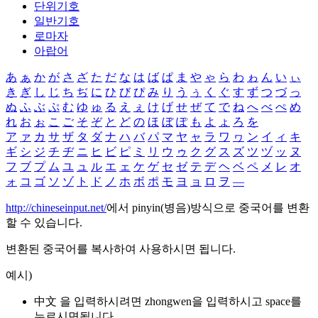
단위기호
일반기호
로마자
아랍어
あ
ぁ
か
が
さ
ざ
た
だ
な
は
ば
ぱ
ま
や
ゃ
ら
わ
ゎ
ん
い
ぃ
き
ぎ
し
じ
ち
ぢ
に
ひ
び
ぴ
み
り
う
ぅ
く
ぐ
す
ず
つ
づ
っ
ぬ
ふ
ぶ
ぷ
む
ゆ
ゅ
る
え
ぇ
け
げ
せ
ぜ
て
で
ね
へ
べ
ぺ
め
れ
お
ぉ
こ
ご
そ
ぞ
と
ど
の
ほ
ぼ
ぽ
も
よ
ょ
ろ
を
ア
ァ
カ
サ
ザ
タ
ダ
ナ
ハ
バ
パ
マ
ヤ
ャ
ラ
ワ
ヮ
ン
イ
ィ
キ
ギ
シ
ジ
チ
ヂ
ニ
ヒ
ビ
ピ
ミ
リ
ウ
ゥ
ク
グ
ス
ズ
ツ
ヅ
ッ
ヌ
フ
ブ
プ
ム
ユ
ュ
ル
エ
ェ
ケ
ゲ
セ
ゼ
テ
デ
ヘ
ベ
ペ
メ
レ
オ
ォ
コ
ゴ
ソ
ゾ
ト
ド
ノ
ホ
ボ
ポ
モ
ヨ
ョ
ロ
ヲ
―
http://chineseinput.net/
에서 pinyin(병음)방식으로 중국어를 변환
할 수 있습니다.
변환된 중국어를 복사하여 사용하시면 됩니다.
예시)
中文 을 입력하시려면
zhongwen
을 입력하시고 space를
누르시면됩니다.