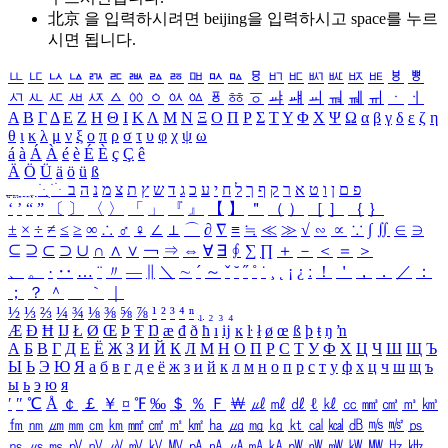
北京 을 입력하시려면
beijing
을 입력하시고 space를 누르
시면 됩니다.
ㅥ
ㅦ
ㅧ
ㅨ
ㅩ
ㅪ
ㅫ
ㅬ
ㅭ
ㅮ
ㅯ
ㅰ
ㅱ
ㅲ
ㅳ
ㅴ
ㅵ
ㅶ
ㅷ
ㅸ
ㅹ
ㅺ
ㅻ
ㅼ
ㅽ
ㅾ
ㅿ
ㆀ
ㆁ
ㆂ
ㆃ
ㆄ
ㆅ
ㆆ
ㆇ
ㆈ
ㆉ
ㆊ
ㆋ
ㆌ
ㆍ
ㆎ
Α
Β
Γ
Δ
Ε
Ζ
Η
Θ
Ι
Κ
Λ
Μ
Ν
Ξ
Ο
Π
Ρ
Σ
Τ
Υ
Φ
Χ
Ψ
Ω
α
β
γ
δ
ε
ζ
η
θ
ι
κ
λ
μ
ν
ξ
ο
π
ρ
σ
τ
υ
φ
χ
ψ
ω
á
à
Á
À
é
è
É
È
ç
Ç
ê
Ä
Ö
Ü
ä
ö
ü
ß
ְ
ֳ
ֲ
ֱ
ָ
ַ
ֵ
ֶ
ִ
ֹ
ּ
ֻ
ׂ
ׁ
ּ
ב
ה
נ
מ
צ
ת
ץ
ש
ד
ג
כ
ע
י
ח
ל
ך
ף
ק
ר
א
ט
ו
ן
ם
פ
‘
’
“
”
〔
〕
〈
〉
「
」
『
』
【
】
＂
（
）
［
］
｛
｝
±
×
÷
≠
≤
≥
∞
∴
♂
♀
∠
⊥
⌒
∂
∇
≡
≒
≪
≫
√
∽
∝
∵
∫
∬
∈
∋
⊆
⊇
⊂
⊃
∪
∩
∧
∨
￢
⇒
⇔
∀
∃
∮
∑
∏
＋
－
＜
＝
＞
、
。
·
‥
…
¨
〃
―
∥
＼
∼
´
～
ˇ
˘
˝
˚
˙
¸
˛
¡
¿
ː
！
＇
，
．
／
：
；
？
＾
＿
｀
｜
½
⅓
⅔
¼
¾
⅛
⅜
⅝
⅞
¹
²
³
⁴
ⁿ
₁
₂
₃
₄
Æ
Ð
Ħ
Ĳ
Ł
Ø
Œ
Þ
Ŧ
Ŋ
æ
đ
ð
ħ
ı
ĳ
ĸ
ŀ
ł
ø
œ
ß
þ
ŧ
ŋ
ŉ
А
Б
В
Г
Д
Е
Ё
Ж
З
И
Й
К
Л
М
Н
О
П
Р
С
Т
У
Ф
Х
Ц
Ч
Ш
Щ
Ъ
Ы
Ь
Э
Ю
Я
а
б
в
г
д
е
ё
ж
з
и
й
к
л
м
н
о
п
р
с
т
у
ф
х
ц
ч
ш
щ
ъ
ы
ь
э
ю
я
′
″
℃
Å
￠
￡
￥
¤
℉
‰
＄
％
Ｆ
￦
㎕
㎖
㎗
ℓ
㎘
㏄
㎣
㎤
㎥
㎦
㎙
㎚
㎛
㎜
㎝
㎞
㎟
㎠
㎡
㎢
㏊
㎍
㎎
㎏
㏏
㎈
㎉
㏈
㎧
㎨
㎰
㎱
㎲
㎳
㎴
㎵
㎶
㎷
㎸
㎹
㎀
㎁
㎂
㎃
㎄
㎺
㎻
㎽
㎾
㎿
㎐
㎑