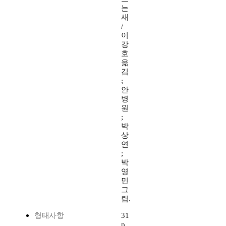
는
새
/
이
강
호
옮
김
;
안
병
원
;
박
상
연
;
박
영
민
그
림.
형태사항
31
p.