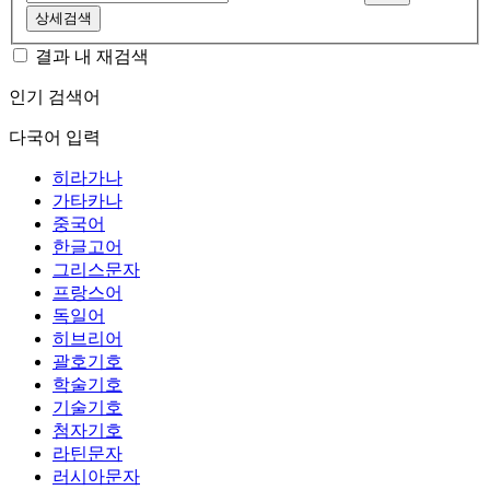
상세검색
결과 내 재검색
인기 검색어
다국어 입력
히라가나
가타카나
중국어
한글고어
그리스문자
프랑스어
독일어
히브리어
괄호기호
학술기호
기술기호
첨자기호
라틴문자
러시아문자