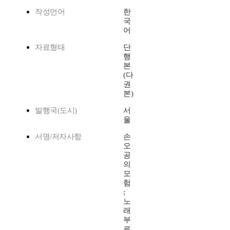
작성언어
한
국
어
자료형태
단
행
본
(다
권
본)
발행국(도시)
서
울
서명/저자사항
손
오
공
의
모
험
;
노
래
부
르