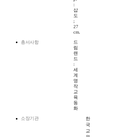
:
삽
도
;
27
cm.
총서사항
드
림
랜
드
:
세
계
명
작
교
육
동
화
소장기관
한
국
교