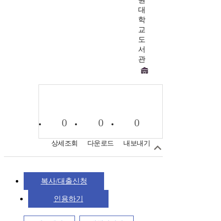
원
대
학
교
도
서
관
0
0
0
상세조회
다운로드
내보내기
복사/대출신청
인용하기