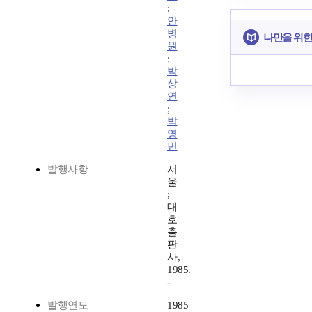
;
안
병
나만을 위한
원
;
박
상
연
;
박
영
민
발행사항
서
울
;
대
호
출
판
사,
1985.
-
발행연도
1985