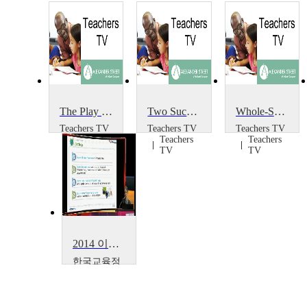
The Play Project
Two Successful Projects
Whole-School Portrait Project
Teachers TV
Teachers TV
Teachers TV
Teachers
Teachers
Teachers
TV
TV
TV
2014 이러닝 국제 콘퍼런스 : What is the Lessons from Education Support Project~
한국교육정
보진흥협회
Boseon,
Kim