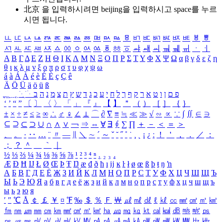
北京 을 입력하시려면
beijing
을 입력하시고 space를 누르
시면 됩니다.
ㅥ
ㅦ
ㅧ
ㅨ
ㅩ
ㅪ
ㅫ
ㅬ
ㅭ
ㅮ
ㅯ
ㅰ
ㅱ
ㅲ
ㅳ
ㅴ
ㅵ
ㅶ
ㅷ
ㅸ
ㅹ
ㅺ
ㅻ
ㅼ
ㅽ
ㅾ
ㅿ
ㆀ
ㆁ
ㆂ
ㆃ
ㆄ
ㆅ
ㆆ
ㆇ
ㆈ
ㆉ
ㆊ
ㆋ
ㆌ
ㆍ
ㆎ
Α
Β
Γ
Δ
Ε
Ζ
Η
Θ
Ι
Κ
Λ
Μ
Ν
Ξ
Ο
Π
Ρ
Σ
Τ
Υ
Φ
Χ
Ψ
Ω
α
β
γ
δ
ε
ζ
η
θ
ι
κ
λ
μ
ν
ξ
ο
π
ρ
σ
τ
υ
φ
χ
ψ
ω
á
à
Á
À
é
è
É
È
ç
Ç
ê
Ä
Ö
Ü
ä
ö
ü
ß
ְ
ֳ
ֲ
ֱ
ָ
ַ
ֵ
ֶ
ִ
ֹ
ּ
ֻ
ׂ
ׁ
ּ
ב
ה
נ
מ
צ
ת
ץ
ש
ד
ג
כ
ע
י
ח
ל
ך
ף
ק
ר
א
ט
ו
ן
ם
פ
‘
’
“
”
〔
〕
〈
〉
「
」
『
』
【
】
＂
（
）
［
］
｛
｝
±
×
÷
≠
≤
≥
∞
∴
♂
♀
∠
⊥
⌒
∂
∇
≡
≒
≪
≫
√
∽
∝
∵
∫
∬
∈
∋
⊆
⊇
⊂
⊃
∪
∩
∧
∨
￢
⇒
⇔
∀
∃
∮
∑
∏
＋
－
＜
＝
＞
、
。
·
‥
…
¨
〃
―
∥
＼
∼
´
～
ˇ
˘
˝
˚
˙
¸
˛
¡
¿
ː
！
＇
，
．
／
：
；
？
＾
＿
｀
｜
½
⅓
⅔
¼
¾
⅛
⅜
⅝
⅞
¹
²
³
⁴
ⁿ
₁
₂
₃
₄
Æ
Ð
Ħ
Ĳ
Ł
Ø
Œ
Þ
Ŧ
Ŋ
æ
đ
ð
ħ
ı
ĳ
ĸ
ŀ
ł
ø
œ
ß
þ
ŧ
ŋ
ŉ
А
Б
В
Г
Д
Е
Ё
Ж
З
И
Й
К
Л
М
Н
О
П
Р
С
Т
У
Ф
Х
Ц
Ч
Ш
Щ
Ъ
Ы
Ь
Э
Ю
Я
а
б
в
г
д
е
ё
ж
з
и
й
к
л
м
н
о
п
р
с
т
у
ф
х
ц
ч
ш
щ
ъ
ы
ь
э
ю
я
′
″
℃
Å
￠
￡
￥
¤
℉
‰
＄
％
Ｆ
￦
㎕
㎖
㎗
ℓ
㎘
㏄
㎣
㎤
㎥
㎦
㎙
㎚
㎛
㎜
㎝
㎞
㎟
㎠
㎡
㎢
㏊
㎍
㎎
㎏
㏏
㎈
㎉
㏈
㎧
㎨
㎰
㎱
㎲
㎳
㎴
㎵
㎶
㎷
㎸
㎹
㎀
㎁
㎂
㎃
㎄
㎺
㎻
㎽
㎾
㎿
㎐
㎑