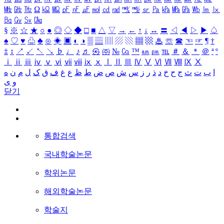
㎒
㎓
㎔
Ω
㏀
㏁
㎊
㎋
㎌
㏖
㏅
㎭
㎮
㎯
㏛
㎩
㎪
㎫
㎬
㏝
㏐
㏓
㏃
㏉
㏜
㏆
§
※
☆
★
○
●
◎
◇
◆
□
■
△
▽
→
←
↑
↓
↔
〓
◁
◀
▷
▶
♤
♠
♡
♥
♧
♣
⊙
◈
▣
◐
◑
▒
▤
▥
▨
▧
▦
▩
♨
☏
☎
☜
☞
¶
†
‡
↕
↗
↙
↖
↘
♭
♩
♪
♬
㉿
㈜
№
㏇
™
㏂
㏘
℡
＃
＆
＊
＠
ª
º
ⅰ
ⅱ
ⅲ
ⅳ
ⅴ
ⅵ
ⅶ
ⅷ
ⅸ
ⅹ
Ⅰ
Ⅱ
Ⅲ
Ⅳ
Ⅴ
Ⅵ
Ⅶ
Ⅷ
Ⅸ
Ⅹ
ا
ب
ت
ث
ج
ح
خ
د
ذ
ر
ز
س
ش
ص
ض
ط
ظ
ع
غ
ف
ق
ک
ل
م
ن
ه
و
ی
닫기
통합검색
국내학술논문
학위논문
해외학술논문
학술지