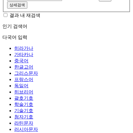
상세검색
결과 내 재검색
인기 검색어
다국어 입력
히라가나
가타카나
중국어
한글고어
그리스문자
프랑스어
독일어
히브리어
괄호기호
학술기호
기술기호
첨자기호
라틴문자
러시아문자