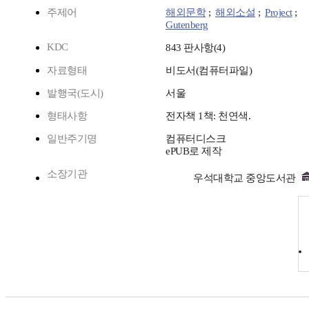
주제어
해외문학
;
해외소설
;
Project
;
Gutenberg
KDC
843 판사항(4)
자료형태
비도서(컴퓨터파일)
발행국(도시)
서울
형태사항
전자책 1책: 천연색.
일반주기명
컴퓨터디스크
ePUB로 제작
소장기관
우석대학교 중앙도서관