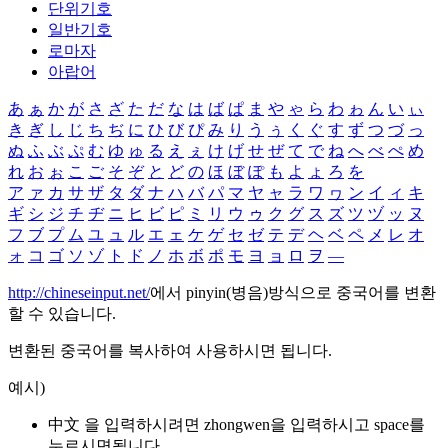
단위기호
일반기호
로마자
아랍어
あ
ぁ
か
が
さ
ざ
た
だ
な
は
ば
ぱ
ま
や
ゃ
ら
わ
ゎ
ん
い
ぃ
き
ぎ
し
じ
ち
ぢ
に
ひ
び
ぴ
み
り
う
ぅ
く
ぐ
す
ず
つ
づ
っ
ぬ
ふ
ぶ
ぷ
む
ゆ
ゅ
る
え
ぇ
け
げ
せ
ぜ
て
で
ね
へ
べ
ぺ
め
れ
お
ぉ
こ
ご
そ
ぞ
と
ど
の
ほ
ぼ
ぽ
も
よ
ょ
ろ
を
ア
ァ
カ
サ
ザ
タ
ダ
ナ
ハ
バ
パ
マ
ヤ
ャ
ラ
ワ
ヮ
ン
イ
ィ
キ
ギ
シ
ジ
チ
ヂ
ニ
ヒ
ビ
ピ
ミ
リ
ウ
ゥ
ク
グ
ス
ズ
ツ
ヅ
ッ
ヌ
フ
ブ
プ
ム
ユ
ュ
ル
エ
ェ
ケ
ゲ
セ
ゼ
テ
デ
ヘ
ベ
ペ
メ
レ
オ
ォ
コ
ゴ
ソ
ゾ
ト
ド
ノ
ホ
ボ
ポ
モ
ヨ
ョ
ロ
ヲ
―
http://chineseinput.net/
에서 pinyin(병음)방식으로 중국어를 변환
할 수 있습니다.
변환된 중국어를 복사하여 사용하시면 됩니다.
예시)
中文 을 입력하시려면
zhongwen
을 입력하시고 space를
누르시면됩니다.