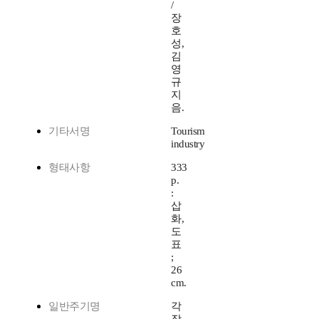
/
장
호
성,
김
영
규
지
음.
기타서명
Tourism
industry
형태사항
333
p.
:
삽
화,
도
표
;
26
cm.
일반주기명
각