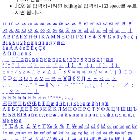
北京 을 입력하시려면
beijing
을 입력하시고 space를 누르
시면 됩니다.
ㅥ
ㅦ
ㅧ
ㅨ
ㅩ
ㅪ
ㅫ
ㅬ
ㅭ
ㅮ
ㅯ
ㅰ
ㅱ
ㅲ
ㅳ
ㅴ
ㅵ
ㅶ
ㅷ
ㅸ
ㅹ
ㅺ
ㅻ
ㅼ
ㅽ
ㅾ
ㅿ
ㆀ
ㆁ
ㆂ
ㆃ
ㆄ
ㆅ
ㆆ
ㆇ
ㆈ
ㆉ
ㆊ
ㆋ
ㆌ
ㆍ
ㆎ
Α
Β
Γ
Δ
Ε
Ζ
Η
Θ
Ι
Κ
Λ
Μ
Ν
Ξ
Ο
Π
Ρ
Σ
Τ
Υ
Φ
Χ
Ψ
Ω
α
β
γ
δ
ε
ζ
η
θ
ι
κ
λ
μ
ν
ξ
ο
π
ρ
σ
τ
υ
φ
χ
ψ
ω
á
à
Á
À
é
è
É
È
ç
Ç
ê
Ä
Ö
Ü
ä
ö
ü
ß
ְ
ֳ
ֲ
ֱ
ָ
ַ
ֵ
ֶ
ִ
ֹ
ּ
ֻ
ׂ
ׁ
ּ
ב
ה
נ
מ
צ
ת
ץ
ש
ד
ג
כ
ע
י
ח
ל
ך
ף
ק
ר
א
ט
ו
ן
ם
פ
‘
’
“
”
〔
〕
〈
〉
「
」
『
』
【
】
＂
（
）
［
］
｛
｝
±
×
÷
≠
≤
≥
∞
∴
♂
♀
∠
⊥
⌒
∂
∇
≡
≒
≪
≫
√
∽
∝
∵
∫
∬
∈
∋
⊆
⊇
⊂
⊃
∪
∩
∧
∨
￢
⇒
⇔
∀
∃
∮
∑
∏
＋
－
＜
＝
＞
、
。
·
‥
…
¨
〃
―
∥
＼
∼
´
～
ˇ
˘
˝
˚
˙
¸
˛
¡
¿
ː
！
＇
，
．
／
：
；
？
＾
＿
｀
｜
½
⅓
⅔
¼
¾
⅛
⅜
⅝
⅞
¹
²
³
⁴
ⁿ
₁
₂
₃
₄
Æ
Ð
Ħ
Ĳ
Ł
Ø
Œ
Þ
Ŧ
Ŋ
æ
đ
ð
ħ
ı
ĳ
ĸ
ŀ
ł
ø
œ
ß
þ
ŧ
ŋ
ŉ
А
Б
В
Г
Д
Е
Ё
Ж
З
И
Й
К
Л
М
Н
О
П
Р
С
Т
У
Ф
Х
Ц
Ч
Ш
Щ
Ъ
Ы
Ь
Э
Ю
Я
а
б
в
г
д
е
ё
ж
з
и
й
к
л
м
н
о
п
р
с
т
у
ф
х
ц
ч
ш
щ
ъ
ы
ь
э
ю
я
′
″
℃
Å
￠
￡
￥
¤
℉
‰
＄
％
Ｆ
￦
㎕
㎖
㎗
ℓ
㎘
㏄
㎣
㎤
㎥
㎦
㎙
㎚
㎛
㎜
㎝
㎞
㎟
㎠
㎡
㎢
㏊
㎍
㎎
㎏
㏏
㎈
㎉
㏈
㎧
㎨
㎰
㎱
㎲
㎳
㎴
㎵
㎶
㎷
㎸
㎹
㎀
㎁
㎂
㎃
㎄
㎺
㎻
㎽
㎾
㎿
㎐
㎑