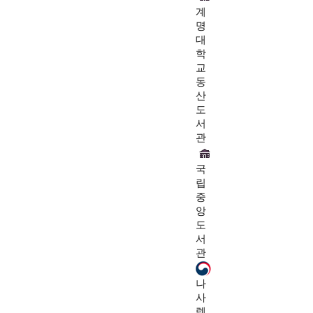
계
명
대
학
교
동
산
도
서
관
국
립
중
앙
도
서
관
나
사
렛