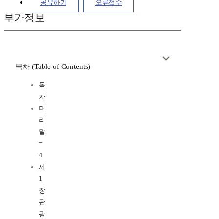
공유하기
오류접수
부가정보
목차 (Table of Contents)
목
차
머
리
말
=
4
제
1
장
관
광