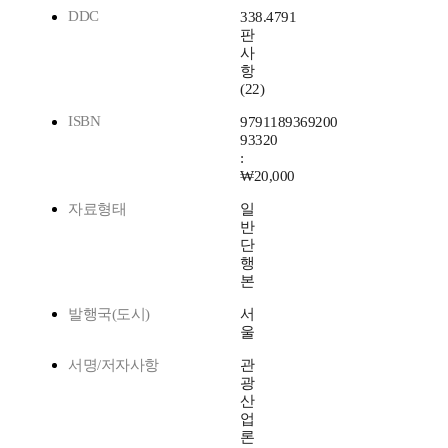
DDC
338.4791
판
사
항
(22)
ISBN
9791189369200
93320
:
₩20,000
자료형태
일
반
단
행
본
발행국(도시)
서
울
서명/저자사항
관
광
산
업
론