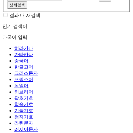
상세검색
결과 내 재검색
인기 검색어
다국어 입력
히라가나
가타카나
중국어
한글고어
그리스문자
프랑스어
독일어
히브리어
괄호기호
학술기호
기술기호
첨자기호
라틴문자
러시아문자