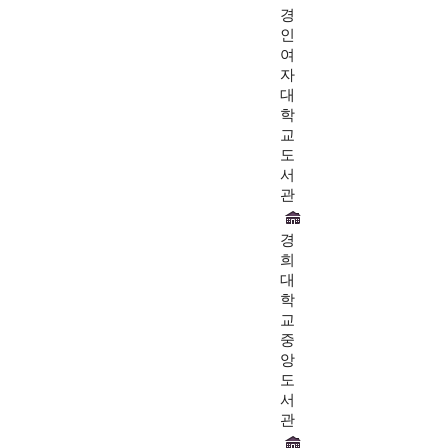
경
인
여
자
대
학
교
도
서
관
경
희
대
학
교
중
앙
도
서
관