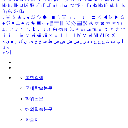
㎒
㎓
㎔
Ω
㏀
㏁
㎊
㎋
㎌
㏖
㏅
㎭
㎮
㎯
㏛
㎩
㎪
㎫
㎬
㏝
㏐
㏓
㏃
㏉
㏜
㏆
§
※
☆
★
○
●
◎
◇
◆
□
■
△
▽
→
←
↑
↓
↔
〓
◁
◀
▷
▶
♤
♠
♡
♥
♧
♣
⊙
◈
▣
◐
◑
▒
▤
▥
▨
▧
▦
▩
♨
☏
☎
☜
☞
¶
†
‡
↕
↗
↙
↖
↘
♭
♩
♪
♬
㉿
㈜
№
㏇
™
㏂
㏘
℡
＃
＆
＊
＠
ª
º
ⅰ
ⅱ
ⅲ
ⅳ
ⅴ
ⅵ
ⅶ
ⅷ
ⅸ
ⅹ
Ⅰ
Ⅱ
Ⅲ
Ⅳ
Ⅴ
Ⅵ
Ⅶ
Ⅷ
Ⅸ
Ⅹ
ا
ب
ت
ث
ج
ح
خ
د
ذ
ر
ز
س
ش
ص
ض
ط
ظ
ع
غ
ف
ق
ک
ل
م
ن
ه
و
ی
닫기
통합검색
국내학술논문
학위논문
해외학술논문
학술지