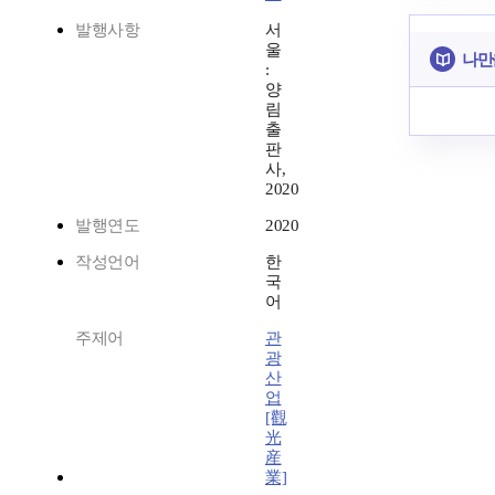
발행사항
서
울
나만
:
양
림
출
판
사,
2020
발행연도
2020
작성언어
한
국
어
주제어
관
광
산
업
[觀
光
産
業]