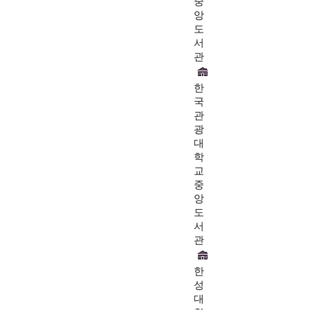
중
앙
도
서
관
한
국
관
광
대
학
교
중
앙
도
서
관
한
성
대