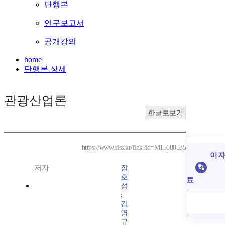
단행본
연구보고서
공개강의
home
단행본 상세
관광산업론
한글로보기
https://www.riss.kr/link?id=M15680535
이 자
저자
장
호
료
성
;
김
영
규