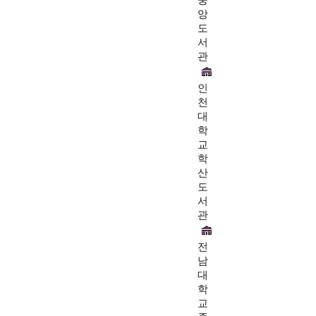
앙
도
서
관
인
천
대
학
교
학
산
도
서
관
전
남
대
학
교