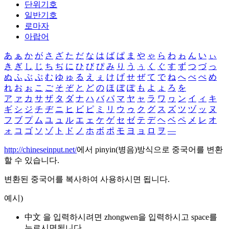
단위기호
일반기호
로마자
아랍어
あ
ぁ
か
が
さ
ざ
た
だ
な
は
ば
ぱ
ま
や
ゃ
ら
わ
ゎ
ん
い
ぃ
き
ぎ
し
じ
ち
ぢ
に
ひ
び
ぴ
み
り
う
ぅ
く
ぐ
す
ず
つ
づ
っ
ぬ
ふ
ぶ
ぷ
む
ゆ
ゅ
る
え
ぇ
け
げ
せ
ぜ
て
で
ね
へ
べ
ぺ
め
れ
お
ぉ
こ
ご
そ
ぞ
と
ど
の
ほ
ぼ
ぽ
も
よ
ょ
ろ
を
ア
ァ
カ
サ
ザ
タ
ダ
ナ
ハ
バ
パ
マ
ヤ
ャ
ラ
ワ
ヮ
ン
イ
ィ
キ
ギ
シ
ジ
チ
ヂ
ニ
ヒ
ビ
ピ
ミ
リ
ウ
ゥ
ク
グ
ス
ズ
ツ
ヅ
ッ
ヌ
フ
ブ
プ
ム
ユ
ュ
ル
エ
ェ
ケ
ゲ
セ
ゼ
テ
デ
ヘ
ベ
ペ
メ
レ
オ
ォ
コ
ゴ
ソ
ゾ
ト
ド
ノ
ホ
ボ
ポ
モ
ヨ
ョ
ロ
ヲ
―
http://chineseinput.net/
에서 pinyin(병음)방식으로 중국어를 변환
할 수 있습니다.
변환된 중국어를 복사하여 사용하시면 됩니다.
예시)
中文 을 입력하시려면
zhongwen
을 입력하시고 space를
누르시면됩니다.