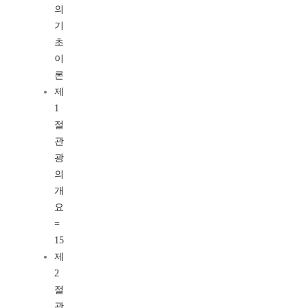
의
기
초
이
론
제
1
절
관
광
의
개
요
=
15
제
2
절
관