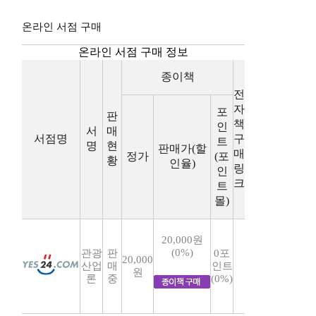
온라인 서점 구매
온라인 서점 구매 정보
종이책
전
자
포
판
책
인
서
매
서점명
구
트
명
현
판매가(할
매
정가
(포
황
인율)
링
인
크
트
몰)
20,000원
(0%)
관광
판
0포
20,000
산업
매
인트
원
론
중
(0%)