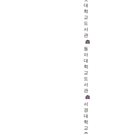
대
학
교
도
서
관
동
아
대
학
교
도
서
관
서
경
대
학
교
중