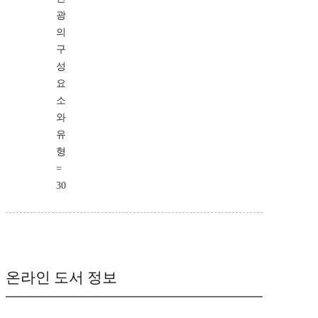
광
의
구
성
요
소
와
유
형
=
30
온라인 도서 정보