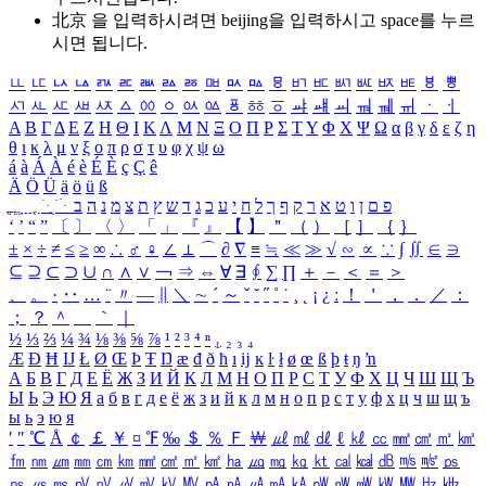
北京 을 입력하시려면
beijing
을 입력하시고 space를 누르
시면 됩니다.
ㅥ
ㅦ
ㅧ
ㅨ
ㅩ
ㅪ
ㅫ
ㅬ
ㅭ
ㅮ
ㅯ
ㅰ
ㅱ
ㅲ
ㅳ
ㅴ
ㅵ
ㅶ
ㅷ
ㅸ
ㅹ
ㅺ
ㅻ
ㅼ
ㅽ
ㅾ
ㅿ
ㆀ
ㆁ
ㆂ
ㆃ
ㆄ
ㆅ
ㆆ
ㆇ
ㆈ
ㆉ
ㆊ
ㆋ
ㆌ
ㆍ
ㆎ
Α
Β
Γ
Δ
Ε
Ζ
Η
Θ
Ι
Κ
Λ
Μ
Ν
Ξ
Ο
Π
Ρ
Σ
Τ
Υ
Φ
Χ
Ψ
Ω
α
β
γ
δ
ε
ζ
η
θ
ι
κ
λ
μ
ν
ξ
ο
π
ρ
σ
τ
υ
φ
χ
ψ
ω
á
à
Á
À
é
è
É
È
ç
Ç
ê
Ä
Ö
Ü
ä
ö
ü
ß
ְ
ֳ
ֲ
ֱ
ָ
ַ
ֵ
ֶ
ִ
ֹ
ּ
ֻ
ׂ
ׁ
ּ
ב
ה
נ
מ
צ
ת
ץ
ש
ד
ג
כ
ע
י
ח
ל
ך
ף
ק
ר
א
ט
ו
ן
ם
פ
‘
’
“
”
〔
〕
〈
〉
「
」
『
』
【
】
＂
（
）
［
］
｛
｝
±
×
÷
≠
≤
≥
∞
∴
♂
♀
∠
⊥
⌒
∂
∇
≡
≒
≪
≫
√
∽
∝
∵
∫
∬
∈
∋
⊆
⊇
⊂
⊃
∪
∩
∧
∨
￢
⇒
⇔
∀
∃
∮
∑
∏
＋
－
＜
＝
＞
、
。
·
‥
…
¨
〃
―
∥
＼
∼
´
～
ˇ
˘
˝
˚
˙
¸
˛
¡
¿
ː
！
＇
，
．
／
：
；
？
＾
＿
｀
｜
½
⅓
⅔
¼
¾
⅛
⅜
⅝
⅞
¹
²
³
⁴
ⁿ
₁
₂
₃
₄
Æ
Ð
Ħ
Ĳ
Ł
Ø
Œ
Þ
Ŧ
Ŋ
æ
đ
ð
ħ
ı
ĳ
ĸ
ŀ
ł
ø
œ
ß
þ
ŧ
ŋ
ŉ
А
Б
В
Г
Д
Е
Ё
Ж
З
И
Й
К
Л
М
Н
О
П
Р
С
Т
У
Ф
Х
Ц
Ч
Ш
Щ
Ъ
Ы
Ь
Э
Ю
Я
а
б
в
г
д
е
ё
ж
з
и
й
к
л
м
н
о
п
р
с
т
у
ф
х
ц
ч
ш
щ
ъ
ы
ь
э
ю
я
′
″
℃
Å
￠
￡
￥
¤
℉
‰
＄
％
Ｆ
￦
㎕
㎖
㎗
ℓ
㎘
㏄
㎣
㎤
㎥
㎦
㎙
㎚
㎛
㎜
㎝
㎞
㎟
㎠
㎡
㎢
㏊
㎍
㎎
㎏
㏏
㎈
㎉
㏈
㎧
㎨
㎰
㎱
㎲
㎳
㎴
㎵
㎶
㎷
㎸
㎹
㎀
㎁
㎂
㎃
㎄
㎺
㎻
㎽
㎾
㎿
㎐
㎑