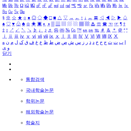
㎒
㎓
㎔
Ω
㏀
㏁
㎊
㎋
㎌
㏖
㏅
㎭
㎮
㎯
㏛
㎩
㎪
㎫
㎬
㏝
㏐
㏓
㏃
㏉
㏜
㏆
§
※
☆
★
○
●
◎
◇
◆
□
■
△
▽
→
←
↑
↓
↔
〓
◁
◀
▷
▶
♤
♠
♡
♥
♧
♣
⊙
◈
▣
◐
◑
▒
▤
▥
▨
▧
▦
▩
♨
☏
☎
☜
☞
¶
†
‡
↕
↗
↙
↖
↘
♭
♩
♪
♬
㉿
㈜
№
㏇
™
㏂
㏘
℡
＃
＆
＊
＠
ª
º
ⅰ
ⅱ
ⅲ
ⅳ
ⅴ
ⅵ
ⅶ
ⅷ
ⅸ
ⅹ
Ⅰ
Ⅱ
Ⅲ
Ⅳ
Ⅴ
Ⅵ
Ⅶ
Ⅷ
Ⅸ
Ⅹ
ا
ب
ت
ث
ج
ح
خ
د
ذ
ر
ز
س
ش
ص
ض
ط
ظ
ع
غ
ف
ق
ک
ل
م
ن
ه
و
ی
닫기
통합검색
국내학술논문
학위논문
해외학술논문
학술지