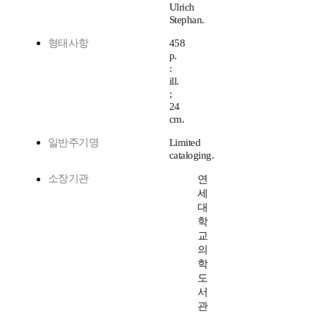
Ulrich
Stephan.
형태사항
458
p.
:
ill.
;
24
cm.
일반주기명
Limited
cataloging.
소장기관
연
세
대
학
교
의
학
도
서
관