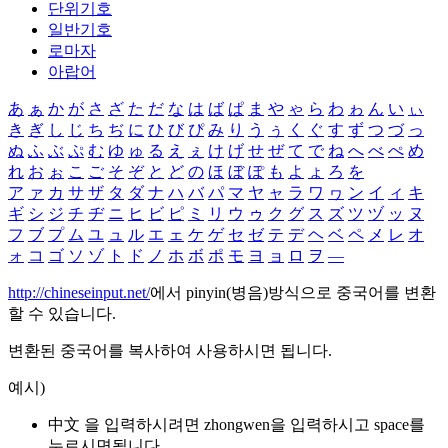
단위기호
일반기호
로마자
아랍어
あ
ぁ
か
が
さ
ざ
た
だ
な
は
ば
ぱ
ま
や
ゃ
ら
わ
ゎ
ん
い
ぃ
き
ぎ
し
じ
ち
ぢ
に
ひ
び
ぴ
み
り
う
ぅ
く
ぐ
す
ず
つ
づ
っ
ぬ
ふ
ぶ
ぷ
む
ゆ
ゅ
る
え
ぇ
け
げ
せ
ぜ
て
で
ね
へ
べ
ぺ
め
れ
お
ぉ
こ
ご
そ
ぞ
と
ど
の
ほ
ぼ
ぽ
も
よ
ょ
ろ
を
ア
ァ
カ
サ
ザ
タ
ダ
ナ
ハ
バ
パ
マ
ヤ
ャ
ラ
ワ
ヮ
ン
イ
ィ
キ
ギ
シ
ジ
チ
ヂ
ニ
ヒ
ビ
ピ
ミ
リ
ウ
ゥ
ク
グ
ス
ズ
ツ
ヅ
ッ
ヌ
フ
ブ
プ
ム
ユ
ュ
ル
エ
ェ
ケ
ゲ
セ
ゼ
テ
デ
ヘ
ベ
ペ
メ
レ
オ
ォ
コ
ゴ
ソ
ゾ
ト
ド
ノ
ホ
ボ
ポ
モ
ヨ
ョ
ロ
ヲ
―
http://chineseinput.net/
에서 pinyin(병음)방식으로 중국어를 변환
할 수 있습니다.
변환된 중국어를 복사하여 사용하시면 됩니다.
예시)
中文 을 입력하시려면
zhongwen
을 입력하시고 space를
누르시면됩니다.