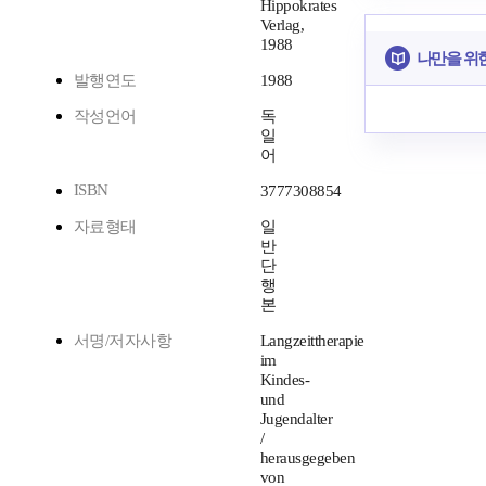
Hippokrates
Verlag,
1988
나만을 위
발행연도
1988
작성언어
독
일
어
ISBN
3777308854
자료형태
일
반
단
행
본
서명/저자사항
Langzeittherapie
im
Kindes-
und
Jugendalter
/
herausgegeben
von