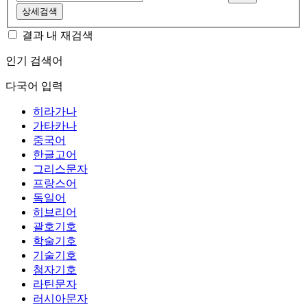
상세검색
결과 내 재검색
인기 검색어
다국어 입력
히라가나
가타카나
중국어
한글고어
그리스문자
프랑스어
독일어
히브리어
괄호기호
학술기호
기술기호
첨자기호
라틴문자
러시아문자