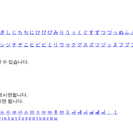
ぎ
し
じ
ち
ぢ
に
ひ
び
ぴ
み
り
う
ぅ
く
ぐ
す
ず
つ
づ
っ
ぬ
ふ
シ
ジ
チ
ヂ
ニ
ヒ
ビ
ピ
ミ
リ
ウ
ゥ
ク
グ
ス
ズ
ツ
ヅ
ッ
ヌ
フ
ブ
할 수 있습니다.
누르시면됩니다.
시면 됩니다.
ㅻ
ㅼ
ㅽ
ㅾ
ㅿ
ㆀ
ㆁ
ㆂ
ㆃ
ㆄ
ㆅ
ㆆ
ㆇ
ㆈ
ㆉ
ㆊ
ㆋ
ㆌ
ㆍ
ㆎ
θ
ι
κ
λ
μ
ν
ξ
ο
π
ρ
σ
τ
υ
φ
χ
ψ
ω