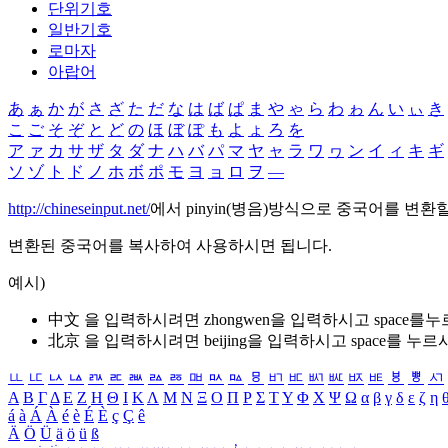
단위기호
일반기호
로마자
아랍어
あ
ぁ
か
が
さ
ざ
た
だ
な
は
ば
ぱ
ま
や
ゃ
ら
わ
ゎ
ん
い
ぃ
き
こ
ご
そ
ぞ
と
ど
の
ほ
ぼ
ぽ
も
よ
ょ
ろ
を
ア
ァ
カ
サ
ザ
タ
ダ
ナ
ハ
バ
パ
マ
ヤ
ャ
ラ
ワ
ヮ
ン
イ
ィ
キ
ギ
ソ
ゾ
ト
ド
ノ
ホ
ボ
ポ
モ
ヨ
ョ
ロ
ヲ
―
http://chineseinput.net/
에서 pinyin(병음)방식으로 중국어를 변환
변환된 중국어를 복사하여 사용하시면 됩니다.
예시)
中文 을 입력하시려면
zhongwen
을 입력하시고 space를
北京 을 입력하시려면
beijing
을 입력하시고 space를 누르
ㅥ
ㅦ
ㅧ
ㅨ
ㅩ
ㅪ
ㅫ
ㅬ
ㅭ
ㅮ
ㅯ
ㅰ
ㅱ
ㅲ
ㅳ
ㅴ
ㅵ
ㅶ
ㅷ
ㅸ
ㅹ
ㅺ
Α
Β
Γ
Δ
Ε
Ζ
Η
Θ
Ι
Κ
Λ
Μ
Ν
Ξ
Ο
Π
Ρ
Σ
Τ
Υ
Φ
Χ
Ψ
Ω
α
β
γ
δ
ε
ζ
η
á
à
Á
À
é
è
É
È
ç
Ç
ê
Ä
Ö
Ü
ä
ö
ü
ß