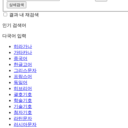
상세검색
결과 내 재검색
인기 검색어
다국어 입력
히라가나
가타카나
중국어
한글고어
그리스문자
프랑스어
독일어
히브리어
괄호기호
학술기호
기술기호
첨자기호
라틴문자
러시아문자