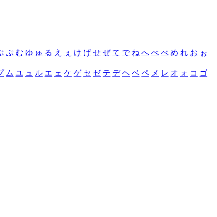
ぶ
ぷ
む
ゆ
ゅ
る
え
ぇ
け
げ
せ
ぜ
て
で
ね
へ
べ
ぺ
め
れ
お
ぉ
プ
ム
ユ
ュ
ル
エ
ェ
ケ
ゲ
セ
ゼ
テ
デ
ヘ
ベ
ペ
メ
レ
オ
ォ
コ
ゴ