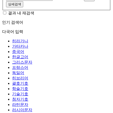
상세검색
결과 내 재검색
인기 검색어
다국어 입력
히라가나
가타카나
중국어
한글고어
그리스문자
프랑스어
독일어
히브리어
괄호기호
학술기호
기술기호
첨자기호
라틴문자
러시아문자