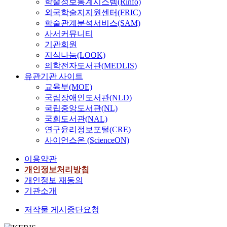
학술정보통계시스템(Rinfo)
외국학술지지원센터(FRIC)
학술관계분석서비스(SAM)
사서커뮤니티
기관회원
지식나눔(LOOK)
의학전자도서관(MEDLIS)
유관기관 사이트
교육부(MOE)
국립장애인도서관(NLD)
국립중앙도서관(NL)
국회도서관(NAL)
연구윤리정보포털(CRE)
사이언스온 (ScienceON)
이용약관
개인정보처리방침
개인정보 재동의
기관소개
저작물 게시중단요청