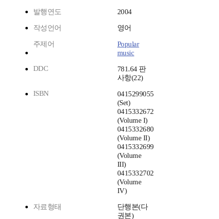
발행연도
2004
작성언어
영어
주제어
Popular
music
DDC
781.64 판
사항(22)
ISBN
0415299055
(Set)
0415332672
(Volume I)
0415332680
(Volume II)
0415332699
(Volume
III)
0415332702
(Volume
IV)
자료형태
단행본(다
권본)