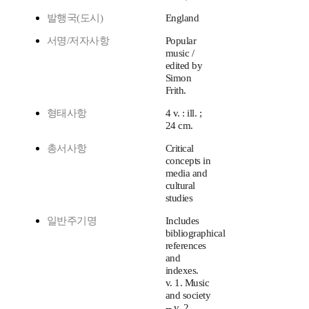
발행국(도시)
England
서명/저자사항
Popular
music /
edited by
Simon
Frith.
형태사항
4 v. : ill. ;
24 cm.
총서사항
Critical
concepts in
media and
cultural
studies
일반주기명
Includes
bibliographical
references
and
indexes.
v. 1. Music
and society
-- v. 2.