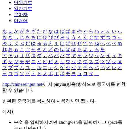
단위기호
일반기호
로마자
아랍어
あ
ぁ
か
が
さ
ざ
た
だ
な
は
ば
ぱ
ま
や
ゃ
ら
わ
ゎ
ん
い
ぃ
き
ぎ
し
じ
ち
ぢ
に
ひ
び
ぴ
み
り
う
ぅ
く
ぐ
す
ず
つ
づ
っ
ぬ
ふ
ぶ
ぷ
む
ゆ
ゅ
る
え
ぇ
け
げ
せ
ぜ
て
で
ね
へ
べ
ぺ
め
れ
お
ぉ
こ
ご
そ
ぞ
と
ど
の
ほ
ぼ
ぽ
も
よ
ょ
ろ
を
ア
ァ
カ
サ
ザ
タ
ダ
ナ
ハ
バ
パ
マ
ヤ
ャ
ラ
ワ
ヮ
ン
イ
ィ
キ
ギ
シ
ジ
チ
ヂ
ニ
ヒ
ビ
ピ
ミ
リ
ウ
ゥ
ク
グ
ス
ズ
ツ
ヅ
ッ
ヌ
フ
ブ
プ
ム
ユ
ュ
ル
エ
ェ
ケ
ゲ
セ
ゼ
テ
デ
ヘ
ベ
ペ
メ
レ
オ
ォ
コ
ゴ
ソ
ゾ
ト
ド
ノ
ホ
ボ
ポ
モ
ヨ
ョ
ロ
ヲ
―
http://chineseinput.net/
에서 pinyin(병음)방식으로 중국어를 변환
할 수 있습니다.
변환된 중국어를 복사하여 사용하시면 됩니다.
예시)
中文 을 입력하시려면
zhongwen
을 입력하시고 space를
누르시면됩니다.