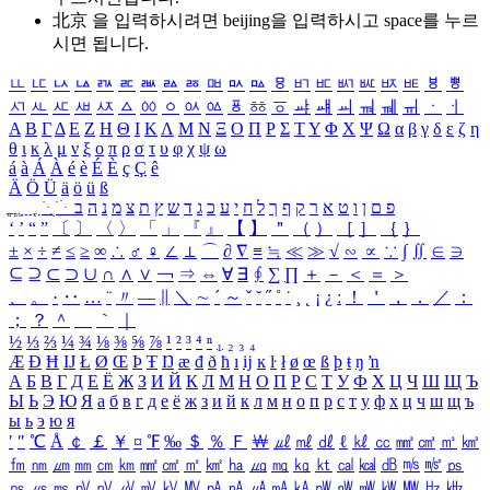
北京 을 입력하시려면
beijing
을 입력하시고 space를 누르
시면 됩니다.
ㅥ
ㅦ
ㅧ
ㅨ
ㅩ
ㅪ
ㅫ
ㅬ
ㅭ
ㅮ
ㅯ
ㅰ
ㅱ
ㅲ
ㅳ
ㅴ
ㅵ
ㅶ
ㅷ
ㅸ
ㅹ
ㅺ
ㅻ
ㅼ
ㅽ
ㅾ
ㅿ
ㆀ
ㆁ
ㆂ
ㆃ
ㆄ
ㆅ
ㆆ
ㆇ
ㆈ
ㆉ
ㆊ
ㆋ
ㆌ
ㆍ
ㆎ
Α
Β
Γ
Δ
Ε
Ζ
Η
Θ
Ι
Κ
Λ
Μ
Ν
Ξ
Ο
Π
Ρ
Σ
Τ
Υ
Φ
Χ
Ψ
Ω
α
β
γ
δ
ε
ζ
η
θ
ι
κ
λ
μ
ν
ξ
ο
π
ρ
σ
τ
υ
φ
χ
ψ
ω
á
à
Á
À
é
è
É
È
ç
Ç
ê
Ä
Ö
Ü
ä
ö
ü
ß
ְ
ֳ
ֲ
ֱ
ָ
ַ
ֵ
ֶ
ִ
ֹ
ּ
ֻ
ׂ
ׁ
ּ
ב
ה
נ
מ
צ
ת
ץ
ש
ד
ג
כ
ע
י
ח
ל
ך
ף
ק
ר
א
ט
ו
ן
ם
פ
‘
’
“
”
〔
〕
〈
〉
「
」
『
』
【
】
＂
（
）
［
］
｛
｝
±
×
÷
≠
≤
≥
∞
∴
♂
♀
∠
⊥
⌒
∂
∇
≡
≒
≪
≫
√
∽
∝
∵
∫
∬
∈
∋
⊆
⊇
⊂
⊃
∪
∩
∧
∨
￢
⇒
⇔
∀
∃
∮
∑
∏
＋
－
＜
＝
＞
、
。
·
‥
…
¨
〃
―
∥
＼
∼
´
～
ˇ
˘
˝
˚
˙
¸
˛
¡
¿
ː
！
＇
，
．
／
：
；
？
＾
＿
｀
｜
½
⅓
⅔
¼
¾
⅛
⅜
⅝
⅞
¹
²
³
⁴
ⁿ
₁
₂
₃
₄
Æ
Ð
Ħ
Ĳ
Ł
Ø
Œ
Þ
Ŧ
Ŋ
æ
đ
ð
ħ
ı
ĳ
ĸ
ŀ
ł
ø
œ
ß
þ
ŧ
ŋ
ŉ
А
Б
В
Г
Д
Е
Ё
Ж
З
И
Й
К
Л
М
Н
О
П
Р
С
Т
У
Ф
Х
Ц
Ч
Ш
Щ
Ъ
Ы
Ь
Э
Ю
Я
а
б
в
г
д
е
ё
ж
з
и
й
к
л
м
н
о
п
р
с
т
у
ф
х
ц
ч
ш
щ
ъ
ы
ь
э
ю
я
′
″
℃
Å
￠
￡
￥
¤
℉
‰
＄
％
Ｆ
￦
㎕
㎖
㎗
ℓ
㎘
㏄
㎣
㎤
㎥
㎦
㎙
㎚
㎛
㎜
㎝
㎞
㎟
㎠
㎡
㎢
㏊
㎍
㎎
㎏
㏏
㎈
㎉
㏈
㎧
㎨
㎰
㎱
㎲
㎳
㎴
㎵
㎶
㎷
㎸
㎹
㎀
㎁
㎂
㎃
㎄
㎺
㎻
㎽
㎾
㎿
㎐
㎑