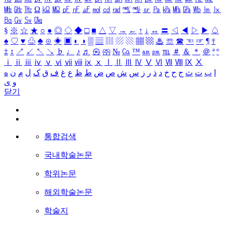
㎒
㎓
㎔
Ω
㏀
㏁
㎊
㎋
㎌
㏖
㏅
㎭
㎮
㎯
㏛
㎩
㎪
㎫
㎬
㏝
㏐
㏓
㏃
㏉
㏜
㏆
§
※
☆
★
○
●
◎
◇
◆
□
■
△
▽
→
←
↑
↓
↔
〓
◁
◀
▷
▶
♤
♠
♡
♥
♧
♣
⊙
◈
▣
◐
◑
▒
▤
▥
▨
▧
▦
▩
♨
☏
☎
☜
☞
¶
†
‡
↕
↗
↙
↖
↘
♭
♩
♪
♬
㉿
㈜
№
㏇
™
㏂
㏘
℡
＃
＆
＊
＠
ª
º
ⅰ
ⅱ
ⅲ
ⅳ
ⅴ
ⅵ
ⅶ
ⅷ
ⅸ
ⅹ
Ⅰ
Ⅱ
Ⅲ
Ⅳ
Ⅴ
Ⅵ
Ⅶ
Ⅷ
Ⅸ
Ⅹ
ا
ب
ت
ث
ج
ح
خ
د
ذ
ر
ز
س
ش
ص
ض
ط
ظ
ع
غ
ف
ق
ک
ل
م
ن
ه
و
ی
닫기
통합검색
국내학술논문
학위논문
해외학술논문
학술지