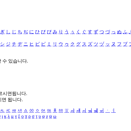
ぎ
し
じ
ち
ぢ
に
ひ
び
ぴ
み
り
う
ぅ
く
ぐ
す
ず
つ
づ
っ
ぬ
ふ
シ
ジ
チ
ヂ
ニ
ヒ
ビ
ピ
ミ
リ
ウ
ゥ
ク
グ
ス
ズ
ツ
ヅ
ッ
ヌ
フ
ブ
할 수 있습니다.
누르시면됩니다.
시면 됩니다.
ㅻ
ㅼ
ㅽ
ㅾ
ㅿ
ㆀ
ㆁ
ㆂ
ㆃ
ㆄ
ㆅ
ㆆ
ㆇ
ㆈ
ㆉ
ㆊ
ㆋ
ㆌ
ㆍ
ㆎ
θ
ι
κ
λ
μ
ν
ξ
ο
π
ρ
σ
τ
υ
φ
χ
ψ
ω