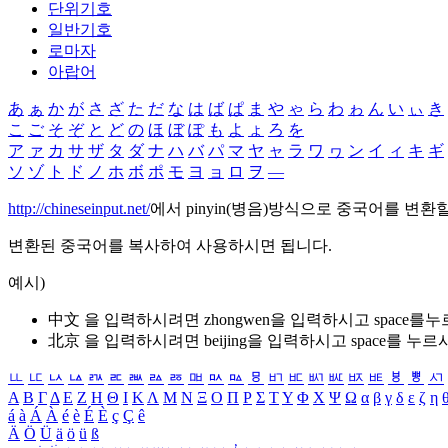
단위기호
일반기호
로마자
아랍어
あ
ぁ
か
が
さ
ざ
た
だ
な
は
ば
ぱ
ま
や
ゃ
ら
わ
ゎ
ん
い
ぃ
き
こ
ご
そ
ぞ
と
ど
の
ほ
ぼ
ぽ
も
よ
ょ
ろ
を
ア
ァ
カ
サ
ザ
タ
ダ
ナ
ハ
バ
パ
マ
ヤ
ャ
ラ
ワ
ヮ
ン
イ
ィ
キ
ギ
ソ
ゾ
ト
ド
ノ
ホ
ボ
ポ
モ
ヨ
ョ
ロ
ヲ
―
http://chineseinput.net/
에서 pinyin(병음)방식으로 중국어를 변환
변환된 중국어를 복사하여 사용하시면 됩니다.
예시)
中文 을 입력하시려면
zhongwen
을 입력하시고 space를
北京 을 입력하시려면
beijing
을 입력하시고 space를 누르
ㅥ
ㅦ
ㅧ
ㅨ
ㅩ
ㅪ
ㅫ
ㅬ
ㅭ
ㅮ
ㅯ
ㅰ
ㅱ
ㅲ
ㅳ
ㅴ
ㅵ
ㅶ
ㅷ
ㅸ
ㅹ
ㅺ
Α
Β
Γ
Δ
Ε
Ζ
Η
Θ
Ι
Κ
Λ
Μ
Ν
Ξ
Ο
Π
Ρ
Σ
Τ
Υ
Φ
Χ
Ψ
Ω
α
β
γ
δ
ε
ζ
η
á
à
Á
À
é
è
É
È
ç
Ç
ê
Ä
Ö
Ü
ä
ö
ü
ß