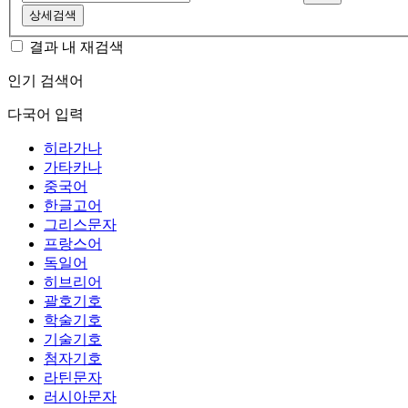
상세검색
결과 내 재검색
인기 검색어
다국어 입력
히라가나
가타카나
중국어
한글고어
그리스문자
프랑스어
독일어
히브리어
괄호기호
학술기호
기술기호
첨자기호
라틴문자
러시아문자