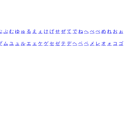
ぶ
ぷ
む
ゆ
ゅ
る
え
ぇ
け
げ
せ
ぜ
て
で
ね
へ
べ
ぺ
め
れ
お
ぉ
プ
ム
ユ
ュ
ル
エ
ェ
ケ
ゲ
セ
ゼ
テ
デ
ヘ
ベ
ペ
メ
レ
オ
ォ
コ
ゴ