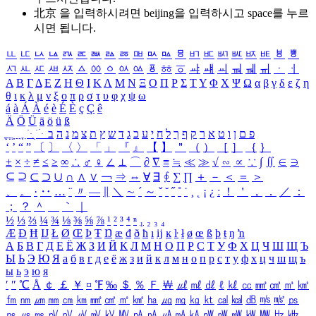
北京 을 입력하시려면
beijing
을 입력하시고 space를 누르
시면 됩니다.
ㅥ
ㅦ
ㅧ
ㅨ
ㅩ
ㅪ
ㅫ
ㅬ
ㅭ
ㅮ
ㅯ
ㅰ
ㅱ
ㅲ
ㅳ
ㅴ
ㅵ
ㅶ
ㅷ
ㅸ
ㅹ
ㅺ
ㅻ
ㅼ
ㅽ
ㅾ
ㅿ
ㆀ
ㆁ
ㆂ
ㆃ
ㆄ
ㆅ
ㆆ
ㆇ
ㆈ
ㆉ
ㆊ
ㆋ
ㆌ
ㆍ
ㆎ
Α
Β
Γ
Δ
Ε
Ζ
Η
Θ
Ι
Κ
Λ
Μ
Ν
Ξ
Ο
Π
Ρ
Σ
Τ
Υ
Φ
Χ
Ψ
Ω
α
β
γ
δ
ε
ζ
η
θ
ι
κ
λ
μ
ν
ξ
ο
π
ρ
σ
τ
υ
φ
χ
ψ
ω
á
à
Á
À
é
è
É
È
ç
Ç
ê
Ä
Ö
Ü
ä
ö
ü
ß
ְ
ֳ
ֲ
ֱ
ָ
ַ
ֵ
ֶ
ִ
ֹ
ּ
ֻ
ׂ
ׁ
ּ
ב
ה
נ
מ
צ
ת
ץ
ש
ד
ג
כ
ע
י
ח
ל
ך
ף
ק
ר
א
ט
ו
ן
ם
פ
‘
’
“
”
〔
〕
〈
〉
「
」
『
』
【
】
＂
（
）
［
］
｛
｝
±
×
÷
≠
≤
≥
∞
∴
♂
♀
∠
⊥
⌒
∂
∇
≡
≒
≪
≫
√
∽
∝
∵
∫
∬
∈
∋
⊆
⊇
⊂
⊃
∪
∩
∧
∨
￢
⇒
⇔
∀
∃
∮
∑
∏
＋
－
＜
＝
＞
、
。
·
‥
…
¨
〃
―
∥
＼
∼
´
～
ˇ
˘
˝
˚
˙
¸
˛
¡
¿
ː
！
＇
，
．
／
：
；
？
＾
＿
｀
｜
½
⅓
⅔
¼
¾
⅛
⅜
⅝
⅞
¹
²
³
⁴
ⁿ
₁
₂
₃
₄
Æ
Ð
Ħ
Ĳ
Ł
Ø
Œ
Þ
Ŧ
Ŋ
æ
đ
ð
ħ
ı
ĳ
ĸ
ŀ
ł
ø
œ
ß
þ
ŧ
ŋ
ŉ
А
Б
В
Г
Д
Е
Ё
Ж
З
И
Й
К
Л
М
Н
О
П
Р
С
Т
У
Ф
Х
Ц
Ч
Ш
Щ
Ъ
Ы
Ь
Э
Ю
Я
а
б
в
г
д
е
ё
ж
з
и
й
к
л
м
н
о
п
р
с
т
у
ф
х
ц
ч
ш
щ
ъ
ы
ь
э
ю
я
′
″
℃
Å
￠
￡
￥
¤
℉
‰
＄
％
Ｆ
￦
㎕
㎖
㎗
ℓ
㎘
㏄
㎣
㎤
㎥
㎦
㎙
㎚
㎛
㎜
㎝
㎞
㎟
㎠
㎡
㎢
㏊
㎍
㎎
㎏
㏏
㎈
㎉
㏈
㎧
㎨
㎰
㎱
㎲
㎳
㎴
㎵
㎶
㎷
㎸
㎹
㎀
㎁
㎂
㎃
㎄
㎺
㎻
㎽
㎾
㎿
㎐
㎑