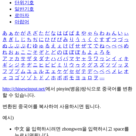
단위기호
일반기호
로마자
아랍어
あ
ぁ
か
が
さ
ざ
た
だ
な
は
ば
ぱ
ま
や
ゃ
ら
わ
ゎ
ん
い
ぃ
き
ぎ
し
じ
ち
ぢ
に
ひ
び
ぴ
み
り
う
ぅ
く
ぐ
す
ず
つ
づ
っ
ぬ
ふ
ぶ
ぷ
む
ゆ
ゅ
る
え
ぇ
け
げ
せ
ぜ
て
で
ね
へ
べ
ぺ
め
れ
お
ぉ
こ
ご
そ
ぞ
と
ど
の
ほ
ぼ
ぽ
も
よ
ょ
ろ
を
ア
ァ
カ
サ
ザ
タ
ダ
ナ
ハ
バ
パ
マ
ヤ
ャ
ラ
ワ
ヮ
ン
イ
ィ
キ
ギ
シ
ジ
チ
ヂ
ニ
ヒ
ビ
ピ
ミ
リ
ウ
ゥ
ク
グ
ス
ズ
ツ
ヅ
ッ
ヌ
フ
ブ
プ
ム
ユ
ュ
ル
エ
ェ
ケ
ゲ
セ
ゼ
テ
デ
ヘ
ベ
ペ
メ
レ
オ
ォ
コ
ゴ
ソ
ゾ
ト
ド
ノ
ホ
ボ
ポ
モ
ヨ
ョ
ロ
ヲ
―
http://chineseinput.net/
에서 pinyin(병음)방식으로 중국어를 변환
할 수 있습니다.
변환된 중국어를 복사하여 사용하시면 됩니다.
예시)
中文 을 입력하시려면
zhongwen
을 입력하시고 space를
누르시면됩니다.