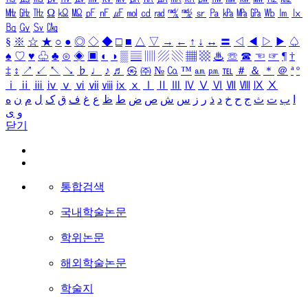
㎒
㎓
㎔
Ω
㏀
㏁
㎊
㎋
㎌
㏖
㏅
㎭
㎮
㎯
㏛
㎩
㎪
㎫
㎬
㏝
㏐
㏓
㏃
㏉
㏜
㏆
§
※
☆
★
○
●
◎
◇
◆
□
■
△
▽
→
←
↑
↓
↔
〓
◁
◀
▷
▶
♤
♠
♡
♥
♧
♣
⊙
◈
▣
◐
◑
▒
▤
▥
▨
▧
▦
▩
♨
☏
☎
☜
☞
¶
†
‡
↕
↗
↙
↖
↘
♭
♩
♪
♬
㉿
㈜
№
㏇
™
㏂
㏘
℡
＃
＆
＊
＠
ª
º
ⅰ
ⅱ
ⅲ
ⅳ
ⅴ
ⅵ
ⅶ
ⅷ
ⅸ
ⅹ
Ⅰ
Ⅱ
Ⅲ
Ⅳ
Ⅴ
Ⅵ
Ⅶ
Ⅷ
Ⅸ
Ⅹ
ا
ب
ت
ث
ج
ح
خ
د
ذ
ر
ز
س
ش
ص
ض
ط
ظ
ع
غ
ف
ق
ک
ل
م
ن
ه
و
ی
닫기
통합검색
국내학술논문
학위논문
해외학술논문
학술지