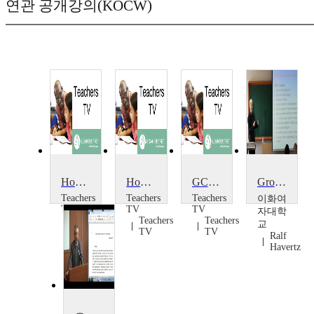
연관 공개강의(KOCW)
How Do They Do It In Germany?
How Do They Do It in Germany?
GCSE History: Apartheid and Nazi Germany
Growing Right-Wing Populism in the European Union
Teachers
Teachers
Teachers
이화여
TV
TV
TV
자대학
Teachers
Teachers
Teachers
교
TV
TV
TV
Ralf
Havertz