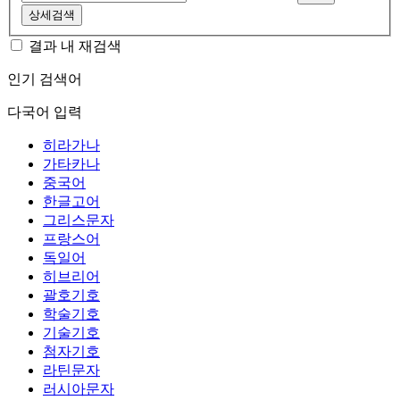
상세검색
결과 내 재검색
인기 검색어
다국어 입력
히라가나
가타카나
중국어
한글고어
그리스문자
프랑스어
독일어
히브리어
괄호기호
학술기호
기술기호
첨자기호
라틴문자
러시아문자