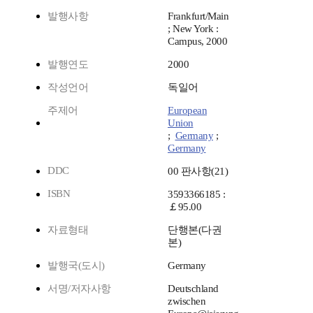
발행사항
Frankfurt/Main
; New York :
Campus, 2000
발행연도
2000
작성언어
독일어
주제어
European
Union
;
Germany
;
Germany
DDC
00 판사항(21)
ISBN
3593366185 :
￡95.00
자료형태
단행본(다권
본)
발행국(도시)
Germany
서명/저자사항
Deutschland
zwischen