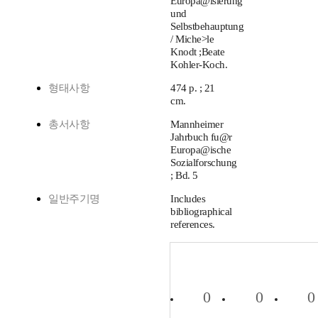
Europa@isierung
und
Selbstbehauptung
/ Miche>le
Knodt ;Beate
Kohler-Koch.
형태사항
474 p. ; 21
cm.
총서사항
Mannheimer
Jahrbuch fu@r
Europa@ische
Sozialforschung
; Bd. 5
일반주기명
Includes
bibliographical
references.
0
0
0