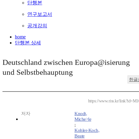
단행본
연구보고서
공개강의
home
단행본 상세
Deutschland zwischen Europa@isierung
und Selbstbehauptung
한글
https://www.riss.kr/link?id=M
저자
Knodt,
Miche>le
;
Kohler-Koch,
Beate