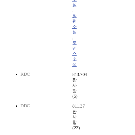
설
;
장
편
소
설
;
로
맨
스
소
설
KDC
813.704
판
사
항
(5)
DDC
811.37
판
사
항
(22)