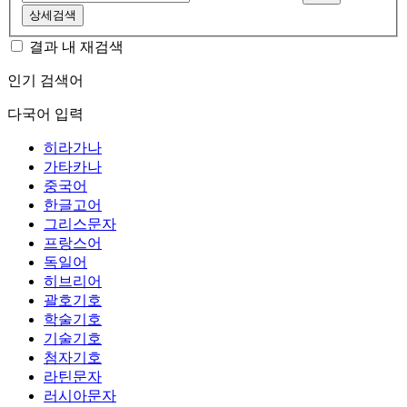
상세검색
결과 내 재검색
인기 검색어
다국어 입력
히라가나
가타카나
중국어
한글고어
그리스문자
프랑스어
독일어
히브리어
괄호기호
학술기호
기술기호
첨자기호
라틴문자
러시아문자