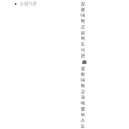
소장기관
강
원
대
학
교
삼
척
도
서
관
경
희
대
학
교
국
제
캠
퍼
스
도