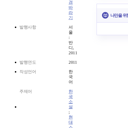
경
바
라
나만을 위
기
발행사항
서
울
:
반
디,
2011
발행연도
2011
작성언어
한
국
어
주제어
한
국
소
설
;
현
대
소