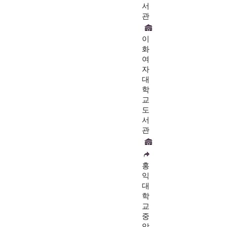
서
관
이
화
여
자
대
학
교
도
서
관
홍
익
대
학
교
중
앙