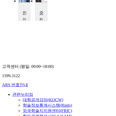
한국현대문학사
중국문학과 언어
전
한
주
국
대
외
학
국
교
어
김
대
승
학
종
교
문
승
고객센터 (평일: 09:00~18:00)
용
1599-3122
ARS 번호안내
관련누리집
대학공개강의(KOCW)
학술정보통계시스템(Rinfo)
외국학술지지원센터(FRIC)