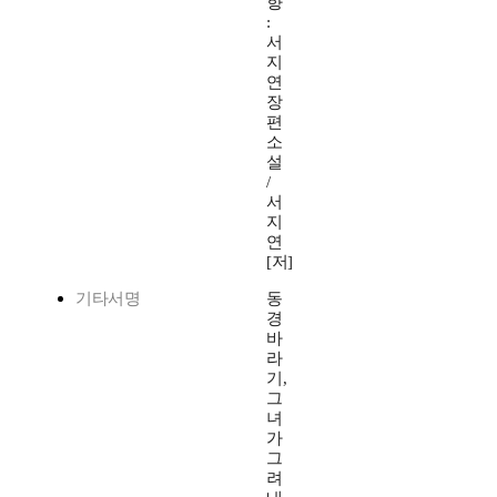
향
:
서
지
연
장
편
소
설
/
서
지
연
[저]
기타서명
동
경
바
라
기,
그
녀
가
그
려