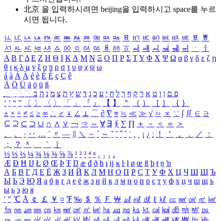
北京 을 입력하시려면
beijing
을 입력하시고 space를 누르
시면 됩니다.
ㅥ
ㅦ
ㅧ
ㅨ
ㅩ
ㅪ
ㅫ
ㅬ
ㅭ
ㅮ
ㅯ
ㅰ
ㅱ
ㅲ
ㅳ
ㅴ
ㅵ
ㅶ
ㅷ
ㅸ
ㅹ
ㅺ
ㅻ
ㅼ
ㅽ
ㅾ
ㅿ
ㆀ
ㆁ
ㆂ
ㆃ
ㆄ
ㆅ
ㆆ
ㆇ
ㆈ
ㆉ
ㆊ
ㆋ
ㆌ
ㆍ
ㆎ
Α
Β
Γ
Δ
Ε
Ζ
Η
Θ
Ι
Κ
Λ
Μ
Ν
Ξ
Ο
Π
Ρ
Σ
Τ
Υ
Φ
Χ
Ψ
Ω
α
β
γ
δ
ε
ζ
η
θ
ι
κ
λ
μ
ν
ξ
ο
π
ρ
σ
τ
υ
φ
χ
ψ
ω
á
à
Á
À
é
è
É
È
ç
Ç
ê
Ä
Ö
Ü
ä
ö
ü
ß
ְ
ֳ
ֲ
ֱ
ָ
ַ
ֵ
ֶ
ִ
ֹ
ּ
ֻ
ׂ
ׁ
ּ
ב
ה
נ
מ
צ
ת
ץ
ש
ד
ג
כ
ע
י
ח
ל
ך
ף
ק
ר
א
ט
ו
ן
ם
פ
‘
’
“
”
〔
〕
〈
〉
「
」
『
』
【
】
＂
（
）
［
］
｛
｝
±
×
÷
≠
≤
≥
∞
∴
♂
♀
∠
⊥
⌒
∂
∇
≡
≒
≪
≫
√
∽
∝
∵
∫
∬
∈
∋
⊆
⊇
⊂
⊃
∪
∩
∧
∨
￢
⇒
⇔
∀
∃
∮
∑
∏
＋
－
＜
＝
＞
、
。
·
‥
…
¨
〃
―
∥
＼
∼
´
～
ˇ
˘
˝
˚
˙
¸
˛
¡
¿
ː
！
＇
，
．
／
：
；
？
＾
＿
｀
｜
½
⅓
⅔
¼
¾
⅛
⅜
⅝
⅞
¹
²
³
⁴
ⁿ
₁
₂
₃
₄
Æ
Ð
Ħ
Ĳ
Ł
Ø
Œ
Þ
Ŧ
Ŋ
æ
đ
ð
ħ
ı
ĳ
ĸ
ŀ
ł
ø
œ
ß
þ
ŧ
ŋ
ŉ
А
Б
В
Г
Д
Е
Ё
Ж
З
И
Й
К
Л
М
Н
О
П
Р
С
Т
У
Ф
Х
Ц
Ч
Ш
Щ
Ъ
Ы
Ь
Э
Ю
Я
а
б
в
г
д
е
ё
ж
з
и
й
к
л
м
н
о
п
р
с
т
у
ф
х
ц
ч
ш
щ
ъ
ы
ь
э
ю
я
′
″
℃
Å
￠
￡
￥
¤
℉
‰
＄
％
Ｆ
￦
㎕
㎖
㎗
ℓ
㎘
㏄
㎣
㎤
㎥
㎦
㎙
㎚
㎛
㎜
㎝
㎞
㎟
㎠
㎡
㎢
㏊
㎍
㎎
㎏
㏏
㎈
㎉
㏈
㎧
㎨
㎰
㎱
㎲
㎳
㎴
㎵
㎶
㎷
㎸
㎹
㎀
㎁
㎂
㎃
㎄
㎺
㎻
㎽
㎾
㎿
㎐
㎑