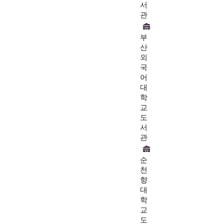
서
관
부
산
외
국
어
대
학
교
도
서
관
순
천
향
대
학
교
도