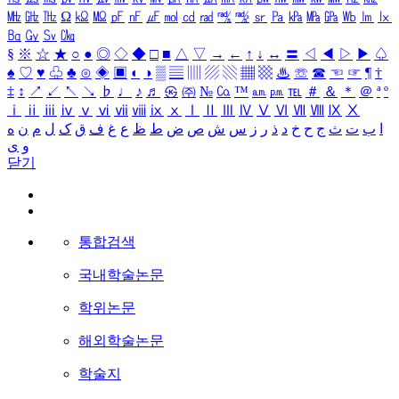
㎒
㎓
㎔
Ω
㏀
㏁
㎊
㎋
㎌
㏖
㏅
㎭
㎮
㎯
㏛
㎩
㎪
㎫
㎬
㏝
㏐
㏓
㏃
㏉
㏜
㏆
§
※
☆
★
○
●
◎
◇
◆
□
■
△
▽
→
←
↑
↓
↔
〓
◁
◀
▷
▶
♤
♠
♡
♥
♧
♣
⊙
◈
▣
◐
◑
▒
▤
▥
▨
▧
▦
▩
♨
☏
☎
☜
☞
¶
†
‡
↕
↗
↙
↖
↘
♭
♩
♪
♬
㉿
㈜
№
㏇
™
㏂
㏘
℡
＃
＆
＊
＠
ª
º
ⅰ
ⅱ
ⅲ
ⅳ
ⅴ
ⅵ
ⅶ
ⅷ
ⅸ
ⅹ
Ⅰ
Ⅱ
Ⅲ
Ⅳ
Ⅴ
Ⅵ
Ⅶ
Ⅷ
Ⅸ
Ⅹ
ا
ب
ت
ث
ج
ح
خ
د
ذ
ر
ز
س
ش
ص
ض
ط
ظ
ع
غ
ف
ق
ک
ل
م
ن
ه
و
ی
닫기
통합검색
국내학술논문
학위논문
해외학술논문
학술지