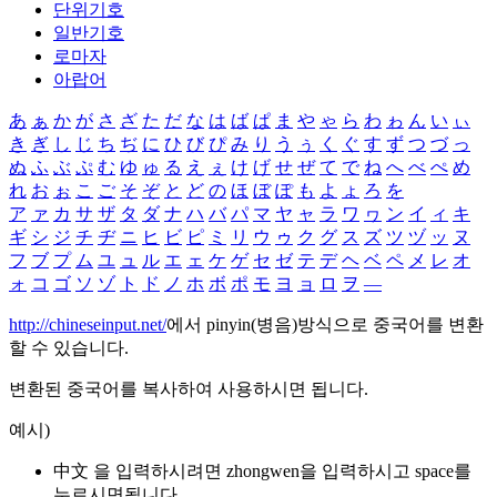
단위기호
일반기호
로마자
아랍어
あ
ぁ
か
が
さ
ざ
た
だ
な
は
ば
ぱ
ま
や
ゃ
ら
わ
ゎ
ん
い
ぃ
き
ぎ
し
じ
ち
ぢ
に
ひ
び
ぴ
み
り
う
ぅ
く
ぐ
す
ず
つ
づ
っ
ぬ
ふ
ぶ
ぷ
む
ゆ
ゅ
る
え
ぇ
け
げ
せ
ぜ
て
で
ね
へ
べ
ぺ
め
れ
お
ぉ
こ
ご
そ
ぞ
と
ど
の
ほ
ぼ
ぽ
も
よ
ょ
ろ
を
ア
ァ
カ
サ
ザ
タ
ダ
ナ
ハ
バ
パ
マ
ヤ
ャ
ラ
ワ
ヮ
ン
イ
ィ
キ
ギ
シ
ジ
チ
ヂ
ニ
ヒ
ビ
ピ
ミ
リ
ウ
ゥ
ク
グ
ス
ズ
ツ
ヅ
ッ
ヌ
フ
ブ
プ
ム
ユ
ュ
ル
エ
ェ
ケ
ゲ
セ
ゼ
テ
デ
ヘ
ベ
ペ
メ
レ
オ
ォ
コ
ゴ
ソ
ゾ
ト
ド
ノ
ホ
ボ
ポ
モ
ヨ
ョ
ロ
ヲ
―
http://chineseinput.net/
에서 pinyin(병음)방식으로 중국어를 변환
할 수 있습니다.
변환된 중국어를 복사하여 사용하시면 됩니다.
예시)
中文 을 입력하시려면
zhongwen
을 입력하시고 space를
누르시면됩니다.