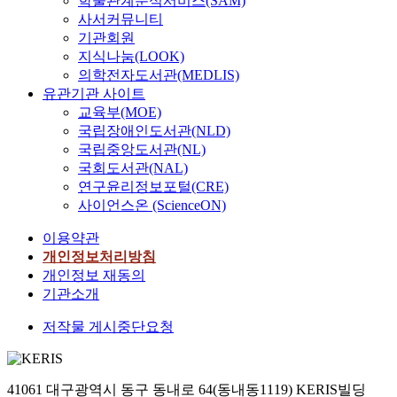
학술관계분석서비스(SAM)
사서커뮤니티
기관회원
지식나눔(LOOK)
의학전자도서관(MEDLIS)
유관기관 사이트
교육부(MOE)
국립장애인도서관(NLD)
국립중앙도서관(NL)
국회도서관(NAL)
연구윤리정보포털(CRE)
사이언스온 (ScienceON)
이용약관
개인정보처리방침
개인정보 재동의
기관소개
저작물 게시중단요청
41061 대구광역시 동구 동내로 64(동내동1119) KERIS빌딩