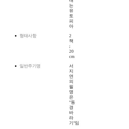
내
는
유
토
피
아
형태사항
2
책
;
20
cm
일반주기명
서
지
연
의
필
명
은
"동
경
바
라
기"임