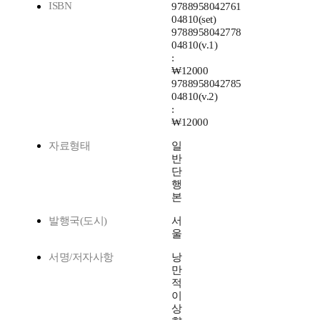
ISBN
9788958042761
04810(set)
9788958042778
04810(v.1)
:
₩12000
9788958042785
04810(v.2)
:
₩12000
자료형태
일
반
단
행
본
발행국(도시)
서
울
서명/저자사항
낭
만
적
이
상