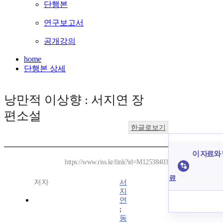
단행본
연구보고서
공개강의
home
단행본 상세
낭만적 이상향 : 서지연 장
편소설
한글로보기
이 자료와 
https://www.riss.kr/link?id=M12538403
료
저자
서
지
연
;
동