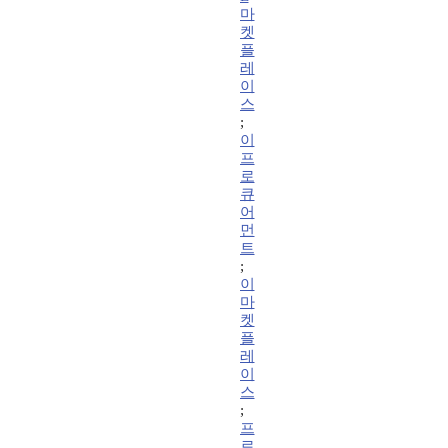
마
켓
플
레
이
스
;
이
프
로
큐
어
먼
트
;
이
마
켓
플
레
이
스
;
프
로