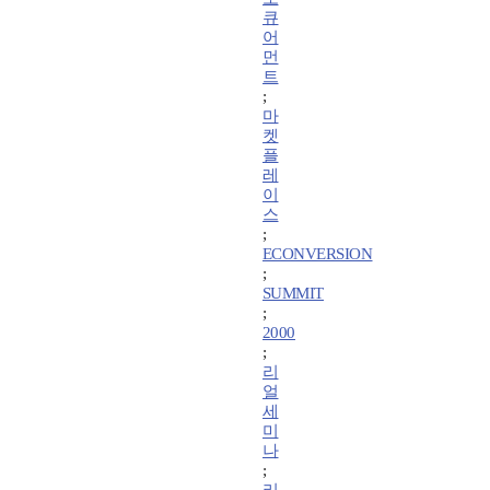
큐
어
먼
트
;
마
켓
플
레
이
스
;
ECONVERSION
;
SUMMIT
;
2000
;
리
얼
세
미
나
;