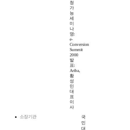
청
가
능
세
미
나
명:
e-
Conversion
Summit
2000
발
표:
Ariba,
황
성
민
대
표
이
사
소장기관
국
민
대