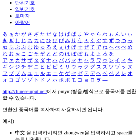
단위기호
일반기호
로마자
아랍어
あ
ぁ
か
が
さ
ざ
た
だ
な
は
ば
ぱ
ま
や
ゃ
ら
わ
ゎ
ん
い
ぃ
き
ぎ
し
じ
ち
ぢ
に
ひ
び
ぴ
み
り
う
ぅ
く
ぐ
す
ず
つ
づ
っ
ぬ
ふ
ぶ
ぷ
む
ゆ
ゅ
る
え
ぇ
け
げ
せ
ぜ
て
で
ね
へ
べ
ぺ
め
れ
お
ぉ
こ
ご
そ
ぞ
と
ど
の
ほ
ぼ
ぽ
も
よ
ょ
ろ
を
ア
ァ
カ
サ
ザ
タ
ダ
ナ
ハ
バ
パ
マ
ヤ
ャ
ラ
ワ
ヮ
ン
イ
ィ
キ
ギ
シ
ジ
チ
ヂ
ニ
ヒ
ビ
ピ
ミ
リ
ウ
ゥ
ク
グ
ス
ズ
ツ
ヅ
ッ
ヌ
フ
ブ
プ
ム
ユ
ュ
ル
エ
ェ
ケ
ゲ
セ
ゼ
テ
デ
ヘ
ベ
ペ
メ
レ
オ
ォ
コ
ゴ
ソ
ゾ
ト
ド
ノ
ホ
ボ
ポ
モ
ヨ
ョ
ロ
ヲ
―
http://chineseinput.net/
에서 pinyin(병음)방식으로 중국어를 변환
할 수 있습니다.
변환된 중국어를 복사하여 사용하시면 됩니다.
예시)
中文 을 입력하시려면
zhongwen
을 입력하시고 space를
누르시면됩니다.