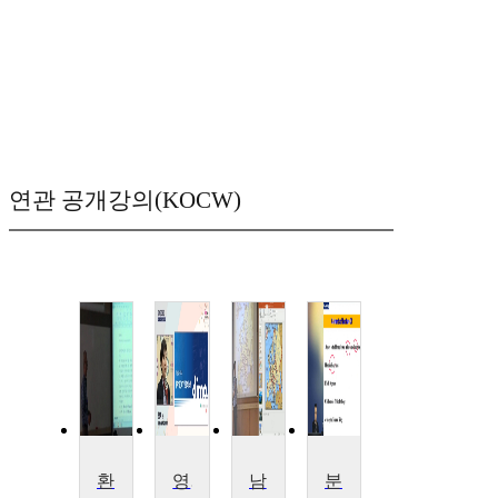
연관 공개강의(KOCW)
환경설계세미나
영상입문세미나
남슬라브학세미나
분자생물학 및 세미나2