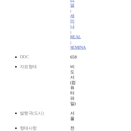
리
얼
;
세
미
나
;
REAL
;
SEMINA
DDC
658
자료형태
비
도
서
(컴
퓨
터
파
일)
발행국(도시)
서
울
형태사항
전