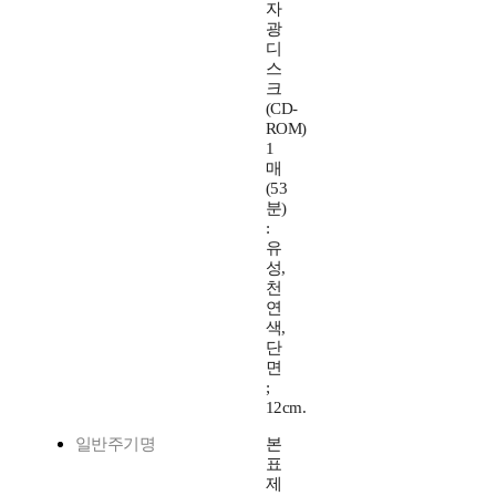
자
광
디
스
크
(CD-
ROM)
1
매
(53
분)
:
유
성,
천
연
색,
단
면
;
12cm.
일반주기명
본
표
제