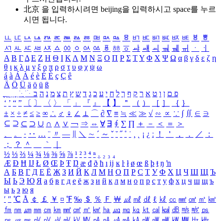
北京 을 입력하시려면
beijing
을 입력하시고 space를 누르
시면 됩니다.
ㅥ
ㅦ
ㅧ
ㅨ
ㅩ
ㅪ
ㅫ
ㅬ
ㅭ
ㅮ
ㅯ
ㅰ
ㅱ
ㅲ
ㅳ
ㅴ
ㅵ
ㅶ
ㅷ
ㅸ
ㅹ
ㅺ
ㅻ
ㅼ
ㅽ
ㅾ
ㅿ
ㆀ
ㆁ
ㆂ
ㆃ
ㆄ
ㆅ
ㆆ
ㆇ
ㆈ
ㆉ
ㆊ
ㆋ
ㆌ
ㆍ
ㆎ
Α
Β
Γ
Δ
Ε
Ζ
Η
Θ
Ι
Κ
Λ
Μ
Ν
Ξ
Ο
Π
Ρ
Σ
Τ
Υ
Φ
Χ
Ψ
Ω
α
β
γ
δ
ε
ζ
η
θ
ι
κ
λ
μ
ν
ξ
ο
π
ρ
σ
τ
υ
φ
χ
ψ
ω
á
à
Á
À
é
è
É
È
ç
Ç
ê
Ä
Ö
Ü
ä
ö
ü
ß
ְ
ֳ
ֲ
ֱ
ָ
ַ
ֵ
ֶ
ִ
ֹ
ּ
ֻ
ׂ
ׁ
ּ
ב
ה
נ
מ
צ
ת
ץ
ש
ד
ג
כ
ע
י
ח
ל
ך
ף
ק
ר
א
ט
ו
ן
ם
פ
‘
’
“
”
〔
〕
〈
〉
「
」
『
』
【
】
＂
（
）
［
］
｛
｝
±
×
÷
≠
≤
≥
∞
∴
♂
♀
∠
⊥
⌒
∂
∇
≡
≒
≪
≫
√
∽
∝
∵
∫
∬
∈
∋
⊆
⊇
⊂
⊃
∪
∩
∧
∨
￢
⇒
⇔
∀
∃
∮
∑
∏
＋
－
＜
＝
＞
、
。
·
‥
…
¨
〃
―
∥
＼
∼
´
～
ˇ
˘
˝
˚
˙
¸
˛
¡
¿
ː
！
＇
，
．
／
：
；
？
＾
＿
｀
｜
½
⅓
⅔
¼
¾
⅛
⅜
⅝
⅞
¹
²
³
⁴
ⁿ
₁
₂
₃
₄
Æ
Ð
Ħ
Ĳ
Ł
Ø
Œ
Þ
Ŧ
Ŋ
æ
đ
ð
ħ
ı
ĳ
ĸ
ŀ
ł
ø
œ
ß
þ
ŧ
ŋ
ŉ
А
Б
В
Г
Д
Е
Ё
Ж
З
И
Й
К
Л
М
Н
О
П
Р
С
Т
У
Ф
Х
Ц
Ч
Ш
Щ
Ъ
Ы
Ь
Э
Ю
Я
а
б
в
г
д
е
ё
ж
з
и
й
к
л
м
н
о
п
р
с
т
у
ф
х
ц
ч
ш
щ
ъ
ы
ь
э
ю
я
′
″
℃
Å
￠
￡
￥
¤
℉
‰
＄
％
Ｆ
￦
㎕
㎖
㎗
ℓ
㎘
㏄
㎣
㎤
㎥
㎦
㎙
㎚
㎛
㎜
㎝
㎞
㎟
㎠
㎡
㎢
㏊
㎍
㎎
㎏
㏏
㎈
㎉
㏈
㎧
㎨
㎰
㎱
㎲
㎳
㎴
㎵
㎶
㎷
㎸
㎹
㎀
㎁
㎂
㎃
㎄
㎺
㎻
㎽
㎾
㎿
㎐
㎑