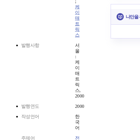
;
케
이
나만을 
매
트
릭
스
발행사항
서
울
:
케
이
매
트
릭
스,
2000
발행연도
2000
작성언어
한
국
어
주제어
전