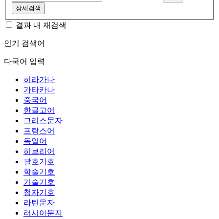
상세검색
결과 내 재검색
인기 검색어
다국어 입력
히라가나
가타카나
중국어
한글고어
그리스문자
프랑스어
독일어
히브리어
괄호기호
학술기호
기술기호
첨자기호
라틴문자
러시아문자