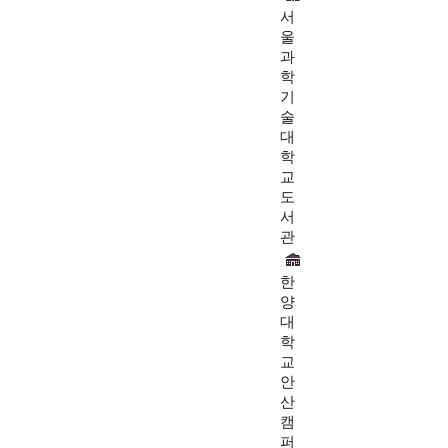
서
울
과
학
기
술
대
학
교
도
서
관
한
양
대
학
교
안
산
캠
퍼