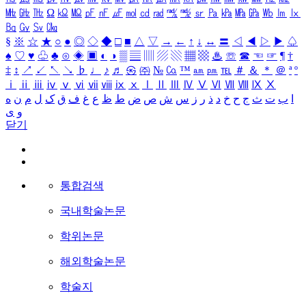
㎒
㎓
㎔
Ω
㏀
㏁
㎊
㎋
㎌
㏖
㏅
㎭
㎮
㎯
㏛
㎩
㎪
㎫
㎬
㏝
㏐
㏓
㏃
㏉
㏜
㏆
§
※
☆
★
○
●
◎
◇
◆
□
■
△
▽
→
←
↑
↓
↔
〓
◁
◀
▷
▶
♤
♠
♡
♥
♧
♣
⊙
◈
▣
◐
◑
▒
▤
▥
▨
▧
▦
▩
♨
☏
☎
☜
☞
¶
†
‡
↕
↗
↙
↖
↘
♭
♩
♪
♬
㉿
㈜
№
㏇
™
㏂
㏘
℡
＃
＆
＊
＠
ª
º
ⅰ
ⅱ
ⅲ
ⅳ
ⅴ
ⅵ
ⅶ
ⅷ
ⅸ
ⅹ
Ⅰ
Ⅱ
Ⅲ
Ⅳ
Ⅴ
Ⅵ
Ⅶ
Ⅷ
Ⅸ
Ⅹ
ا
ب
ت
ث
ج
ح
خ
د
ذ
ر
ز
س
ش
ص
ض
ط
ظ
ع
غ
ف
ق
ک
ل
م
ن
ه
و
ی
닫기
통합검색
국내학술논문
학위논문
해외학술논문
학술지