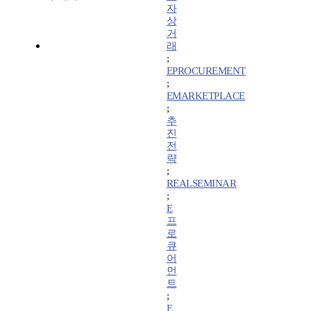
자
상
거
래
;
EPROCUREMENT
;
EMARKETPLACE
;
추
진
전
략
;
REALSEMINAR
;
E
프
로
큐
어
먼
트
;
E