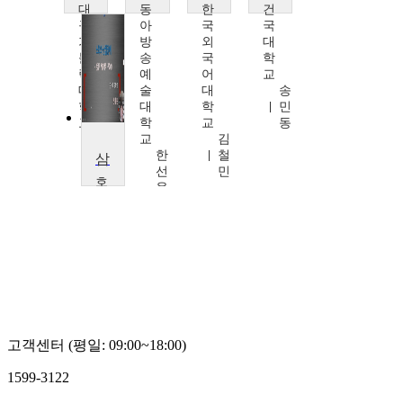
대
동
한
건
구
아
국
국
가
방
외
대
톨
송
국
학
릭
예
어
교
대
술
대
송
학
대
학
민
교
학
교
동
엄
교
김
붕
한
철
삼킴장애 세미나Ⅱ
훈
선
민
호
옥,
남
동
대
아
학
방
교
송
변
예
해
술
원
대
학
교
고객센터 (평일: 09:00~18:00)
1599-3122