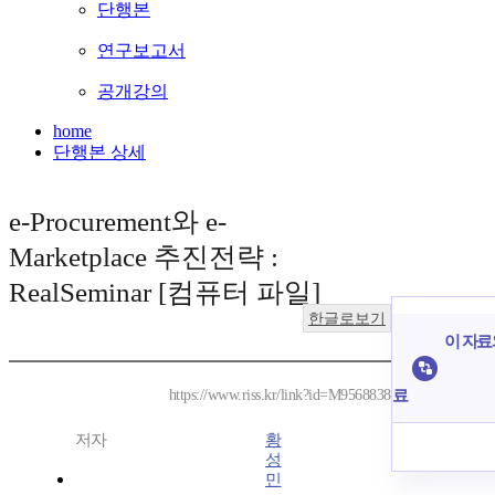
단행본
연구보고서
공개강의
home
단행본 상세
e-Procurement와 e-
Marketplace 추진전략 :
RealSeminar [컴퓨터 파일]
한글로보기
이 자료
료
https://www.riss.kr/link?id=M9568838
저자
황
성
민