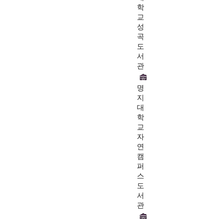
학
교
성
곡
도
서
관
명
지
대
학
교
자
연
캠
퍼
스
도
서
관