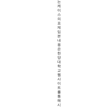
는
케
이
스
의
표
제
임
본
내
용
은
한
양
대
학
교
웹
사
이
트
를
통
해
시