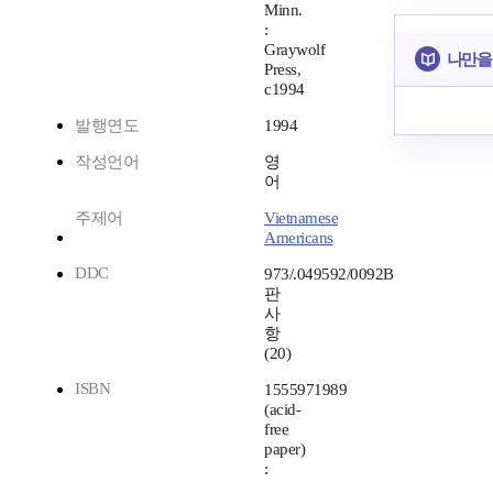
Minn.
:
Graywolf
나만을
Press,
c1994
발행연도
1994
작성언어
영
어
주제어
Vietnamese
Americans
DDC
973/.049592/0092B
판
사
항
(20)
ISBN
1555971989
(acid-
free
paper)
: