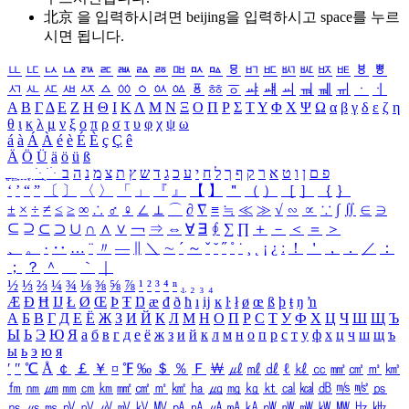
北京 을 입력하시려면
beijing
을 입력하시고 space를 누르
시면 됩니다.
ㅥ
ㅦ
ㅧ
ㅨ
ㅩ
ㅪ
ㅫ
ㅬ
ㅭ
ㅮ
ㅯ
ㅰ
ㅱ
ㅲ
ㅳ
ㅴ
ㅵ
ㅶ
ㅷ
ㅸ
ㅹ
ㅺ
ㅻ
ㅼ
ㅽ
ㅾ
ㅿ
ㆀ
ㆁ
ㆂ
ㆃ
ㆄ
ㆅ
ㆆ
ㆇ
ㆈ
ㆉ
ㆊ
ㆋ
ㆌ
ㆍ
ㆎ
Α
Β
Γ
Δ
Ε
Ζ
Η
Θ
Ι
Κ
Λ
Μ
Ν
Ξ
Ο
Π
Ρ
Σ
Τ
Υ
Φ
Χ
Ψ
Ω
α
β
γ
δ
ε
ζ
η
θ
ι
κ
λ
μ
ν
ξ
ο
π
ρ
σ
τ
υ
φ
χ
ψ
ω
á
à
Á
À
é
è
É
È
ç
Ç
ê
Ä
Ö
Ü
ä
ö
ü
ß
ְ
ֳ
ֲ
ֱ
ָ
ַ
ֵ
ֶ
ִ
ֹ
ּ
ֻ
ׂ
ׁ
ּ
ב
ה
נ
מ
צ
ת
ץ
ש
ד
ג
כ
ע
י
ח
ל
ך
ף
ק
ר
א
ט
ו
ן
ם
פ
‘
’
“
”
〔
〕
〈
〉
「
」
『
』
【
】
＂
（
）
［
］
｛
｝
±
×
÷
≠
≤
≥
∞
∴
♂
♀
∠
⊥
⌒
∂
∇
≡
≒
≪
≫
√
∽
∝
∵
∫
∬
∈
∋
⊆
⊇
⊂
⊃
∪
∩
∧
∨
￢
⇒
⇔
∀
∃
∮
∑
∏
＋
－
＜
＝
＞
、
。
·
‥
…
¨
〃
―
∥
＼
∼
´
～
ˇ
˘
˝
˚
˙
¸
˛
¡
¿
ː
！
＇
，
．
／
：
；
？
＾
＿
｀
｜
½
⅓
⅔
¼
¾
⅛
⅜
⅝
⅞
¹
²
³
⁴
ⁿ
₁
₂
₃
₄
Æ
Ð
Ħ
Ĳ
Ł
Ø
Œ
Þ
Ŧ
Ŋ
æ
đ
ð
ħ
ı
ĳ
ĸ
ŀ
ł
ø
œ
ß
þ
ŧ
ŋ
ŉ
А
Б
В
Г
Д
Е
Ё
Ж
З
И
Й
К
Л
М
Н
О
П
Р
С
Т
У
Ф
Х
Ц
Ч
Ш
Щ
Ъ
Ы
Ь
Э
Ю
Я
а
б
в
г
д
е
ё
ж
з
и
й
к
л
м
н
о
п
р
с
т
у
ф
х
ц
ч
ш
щ
ъ
ы
ь
э
ю
я
′
″
℃
Å
￠
￡
￥
¤
℉
‰
＄
％
Ｆ
￦
㎕
㎖
㎗
ℓ
㎘
㏄
㎣
㎤
㎥
㎦
㎙
㎚
㎛
㎜
㎝
㎞
㎟
㎠
㎡
㎢
㏊
㎍
㎎
㎏
㏏
㎈
㎉
㏈
㎧
㎨
㎰
㎱
㎲
㎳
㎴
㎵
㎶
㎷
㎸
㎹
㎀
㎁
㎂
㎃
㎄
㎺
㎻
㎽
㎾
㎿
㎐
㎑