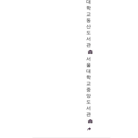
대
학
교
동
산
도
서
관
서
울
대
학
교
중
앙
도
서
관