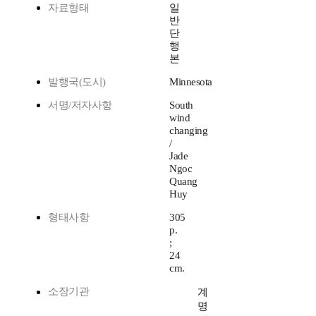
자료형태
일
반
단
행
본
발행국(도시)
Minnesota
서명/저자사항
South
wind
changing
/
Jade
Ngoc
Quang
Huy
형태사항
305
p.
;
24
cm.
소장기관
계
명