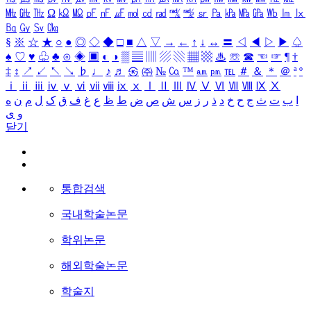
㎒
㎓
㎔
Ω
㏀
㏁
㎊
㎋
㎌
㏖
㏅
㎭
㎮
㎯
㏛
㎩
㎪
㎫
㎬
㏝
㏐
㏓
㏃
㏉
㏜
㏆
§
※
☆
★
○
●
◎
◇
◆
□
■
△
▽
→
←
↑
↓
↔
〓
◁
◀
▷
▶
♤
♠
♡
♥
♧
♣
⊙
◈
▣
◐
◑
▒
▤
▥
▨
▧
▦
▩
♨
☏
☎
☜
☞
¶
†
‡
↕
↗
↙
↖
↘
♭
♩
♪
♬
㉿
㈜
№
㏇
™
㏂
㏘
℡
＃
＆
＊
＠
ª
º
ⅰ
ⅱ
ⅲ
ⅳ
ⅴ
ⅵ
ⅶ
ⅷ
ⅸ
ⅹ
Ⅰ
Ⅱ
Ⅲ
Ⅳ
Ⅴ
Ⅵ
Ⅶ
Ⅷ
Ⅸ
Ⅹ
ا
ب
ت
ث
ج
ح
خ
د
ذ
ر
ز
س
ش
ص
ض
ط
ظ
ع
غ
ف
ق
ک
ل
م
ن
ه
و
ی
닫기
통합검색
국내학술논문
학위논문
해외학술논문
학술지