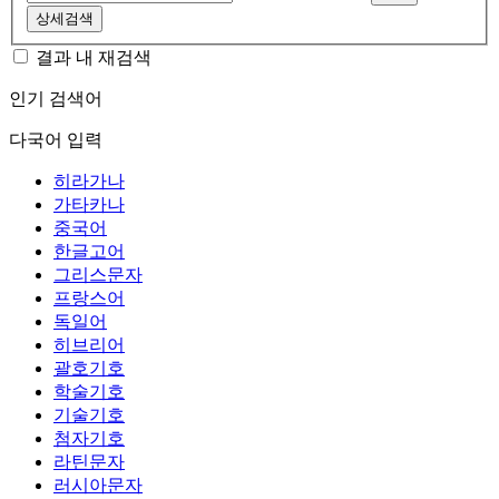
상세검색
결과 내 재검색
인기 검색어
다국어 입력
히라가나
가타카나
중국어
한글고어
그리스문자
프랑스어
독일어
히브리어
괄호기호
학술기호
기술기호
첨자기호
라틴문자
러시아문자