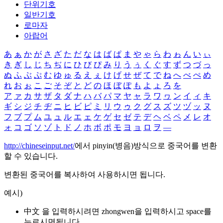
단위기호
일반기호
로마자
아랍어
あ
ぁ
か
が
さ
ざ
た
だ
な
は
ば
ぱ
ま
や
ゃ
ら
わ
ゎ
ん
い
ぃ
き
ぎ
し
じ
ち
ぢ
に
ひ
び
ぴ
み
り
う
ぅ
く
ぐ
す
ず
つ
づ
っ
ぬ
ふ
ぶ
ぷ
む
ゆ
ゅ
る
え
ぇ
け
げ
せ
ぜ
て
で
ね
へ
べ
ぺ
め
れ
お
ぉ
こ
ご
そ
ぞ
と
ど
の
ほ
ぼ
ぽ
も
よ
ょ
ろ
を
ア
ァ
カ
サ
ザ
タ
ダ
ナ
ハ
バ
パ
マ
ヤ
ャ
ラ
ワ
ヮ
ン
イ
ィ
キ
ギ
シ
ジ
チ
ヂ
ニ
ヒ
ビ
ピ
ミ
リ
ウ
ゥ
ク
グ
ス
ズ
ツ
ヅ
ッ
ヌ
フ
ブ
プ
ム
ユ
ュ
ル
エ
ェ
ケ
ゲ
セ
ゼ
テ
デ
ヘ
ベ
ペ
メ
レ
オ
ォ
コ
ゴ
ソ
ゾ
ト
ド
ノ
ホ
ボ
ポ
モ
ヨ
ョ
ロ
ヲ
―
http://chineseinput.net/
에서 pinyin(병음)방식으로 중국어를 변환
할 수 있습니다.
변환된 중국어를 복사하여 사용하시면 됩니다.
예시)
中文 을 입력하시려면
zhongwen
을 입력하시고 space를
누르시면됩니다.