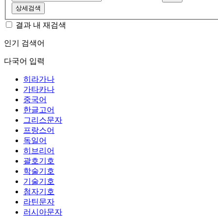
상세검색
결과 내 재검색
인기 검색어
다국어 입력
히라가나
가타카나
중국어
한글고어
그리스문자
프랑스어
독일어
히브리어
괄호기호
학술기호
기술기호
첨자기호
라틴문자
러시아문자