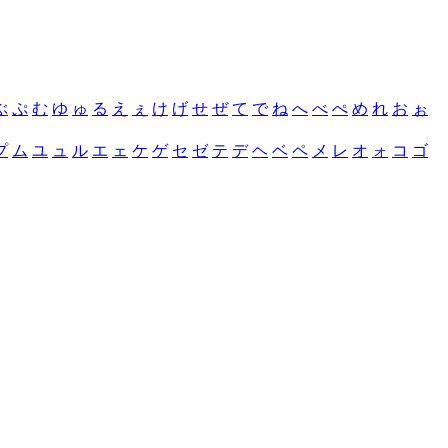
ぶ
ぷ
む
ゆ
ゅ
る
え
ぇ
け
げ
せ
ぜ
て
で
ね
へ
べ
ぺ
め
れ
お
ぉ
プ
ム
ユ
ュ
ル
エ
ェ
ケ
ゲ
セ
ゼ
テ
デ
ヘ
ベ
ペ
メ
レ
オ
ォ
コ
ゴ