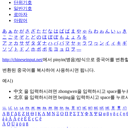
단위기호
일반기호
로마자
아랍어
あ
ぁ
か
が
さ
ざ
た
だ
な
は
ば
ぱ
ま
や
ゃ
ら
わ
ゎ
ん
い
ぃ
き
こ
ご
そ
ぞ
と
ど
の
ほ
ぼ
ぽ
も
よ
ょ
ろ
を
ア
ァ
カ
サ
ザ
タ
ダ
ナ
ハ
バ
パ
マ
ヤ
ャ
ラ
ワ
ヮ
ン
イ
ィ
キ
ギ
ソ
ゾ
ト
ド
ノ
ホ
ボ
ポ
モ
ヨ
ョ
ロ
ヲ
―
http://chineseinput.net/
에서 pinyin(병음)방식으로 중국어를 변환
변환된 중국어를 복사하여 사용하시면 됩니다.
예시)
中文 을 입력하시려면
zhongwen
을 입력하시고 space를
北京 을 입력하시려면
beijing
을 입력하시고 space를 누르
ㅥ
ㅦ
ㅧ
ㅨ
ㅩ
ㅪ
ㅫ
ㅬ
ㅭ
ㅮ
ㅯ
ㅰ
ㅱ
ㅲ
ㅳ
ㅴ
ㅵ
ㅶ
ㅷ
ㅸ
ㅹ
ㅺ
Α
Β
Γ
Δ
Ε
Ζ
Η
Θ
Ι
Κ
Λ
Μ
Ν
Ξ
Ο
Π
Ρ
Σ
Τ
Υ
Φ
Χ
Ψ
Ω
α
β
γ
δ
ε
ζ
η
á
à
Á
À
é
è
É
È
ç
Ç
ê
Ä
Ö
Ü
ä
ö
ü
ß