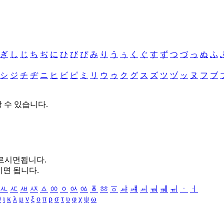
ぎ
し
じ
ち
ぢ
に
ひ
び
ぴ
み
り
う
ぅ
く
ぐ
す
ず
つ
づ
っ
ぬ
ふ
シ
ジ
チ
ヂ
ニ
ヒ
ビ
ピ
ミ
リ
ウ
ゥ
ク
グ
ス
ズ
ツ
ヅ
ッ
ヌ
フ
ブ
할 수 있습니다.
누르시면됩니다.
시면 됩니다.
ㅻ
ㅼ
ㅽ
ㅾ
ㅿ
ㆀ
ㆁ
ㆂ
ㆃ
ㆄ
ㆅ
ㆆ
ㆇ
ㆈ
ㆉ
ㆊ
ㆋ
ㆌ
ㆍ
ㆎ
θ
ι
κ
λ
μ
ν
ξ
ο
π
ρ
σ
τ
υ
φ
χ
ψ
ω