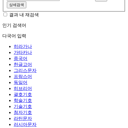
상세검색
결과 내 재검색
인기 검색어
다국어 입력
히라가나
가타카나
중국어
한글고어
그리스문자
프랑스어
독일어
히브리어
괄호기호
학술기호
기술기호
첨자기호
라틴문자
러시아문자