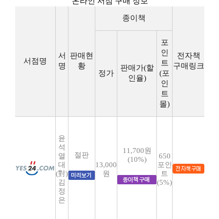
온라인 서점 구매 정보
종이책
포
인
서
판매현
전자책
서점명
트
명
황
구매링크
판매가(할
정가
(포
인율)
인
트
몰)
윤
석
11,700원
절판
열
650
(10%)
대
13,000
포인
(對)
원
트
김
(5%)
정
은