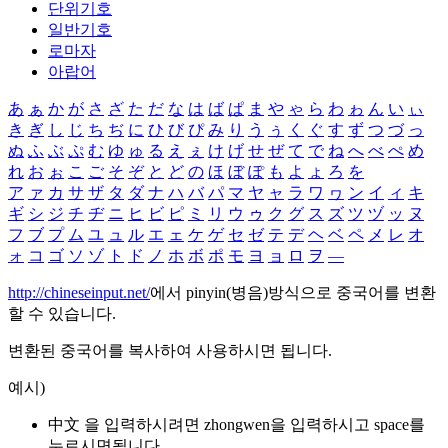
단위기호
일반기호
로마자
아랍어
あ
ぁ
か
が
さ
ざ
た
だ
な
は
ば
ぱ
ま
や
ゃ
ら
わ
ゎ
ん
い
ぃ
き
ぎ
し
じ
ち
ぢ
に
ひ
び
ぴ
み
り
う
ぅ
く
ぐ
す
ず
つ
づ
っ
ぬ
ふ
ぶ
ぷ
む
ゆ
ゅ
る
え
ぇ
け
げ
せ
ぜ
て
で
ね
へ
べ
ぺ
め
れ
お
ぉ
こ
ご
そ
ぞ
と
ど
の
ほ
ぼ
ぽ
も
よ
ょ
ろ
を
ア
ァ
カ
サ
ザ
タ
ダ
ナ
ハ
バ
パ
マ
ヤ
ャ
ラ
ワ
ヮ
ン
イ
ィ
キ
ギ
シ
ジ
チ
ヂ
ニ
ヒ
ビ
ピ
ミ
リ
ウ
ゥ
ク
グ
ス
ズ
ツ
ヅ
ッ
ヌ
フ
ブ
プ
ム
ユ
ュ
ル
エ
ェ
ケ
ゲ
セ
ゼ
テ
デ
ヘ
ベ
ペ
メ
レ
オ
ォ
コ
ゴ
ソ
ゾ
ト
ド
ノ
ホ
ボ
ポ
モ
ヨ
ョ
ロ
ヲ
―
http://chineseinput.net/
에서 pinyin(병음)방식으로 중국어를 변환
할 수 있습니다.
변환된 중국어를 복사하여 사용하시면 됩니다.
예시)
中文 을 입력하시려면
zhongwen
을 입력하시고 space를
누르시면됩니다.