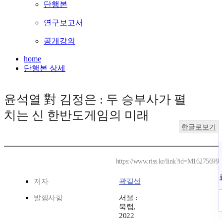
단행본
연구보고서
공개강의
home
단행본 상세
윤석열 對 김정은 : 두 승부사가 펼
치는 신 한반도게임의 미래
한글로보기
https://www.riss.kr/link?id=M16275699
저자
곽길섭
발행사항
서울 :
북랩,
2022