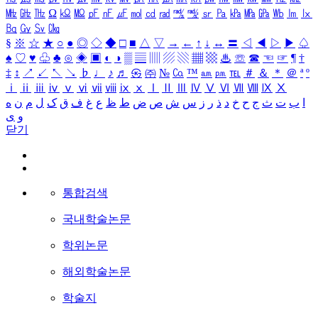
㎒
㎓
㎔
Ω
㏀
㏁
㎊
㎋
㎌
㏖
㏅
㎭
㎮
㎯
㏛
㎩
㎪
㎫
㎬
㏝
㏐
㏓
㏃
㏉
㏜
㏆
§
※
☆
★
○
●
◎
◇
◆
□
■
△
▽
→
←
↑
↓
↔
〓
◁
◀
▷
▶
♤
♠
♡
♥
♧
♣
⊙
◈
▣
◐
◑
▒
▤
▥
▨
▧
▦
▩
♨
☏
☎
☜
☞
¶
†
‡
↕
↗
↙
↖
↘
♭
♩
♪
♬
㉿
㈜
№
㏇
™
㏂
㏘
℡
＃
＆
＊
＠
ª
º
ⅰ
ⅱ
ⅲ
ⅳ
ⅴ
ⅵ
ⅶ
ⅷ
ⅸ
ⅹ
Ⅰ
Ⅱ
Ⅲ
Ⅳ
Ⅴ
Ⅵ
Ⅶ
Ⅷ
Ⅸ
Ⅹ
ا
ب
ت
ث
ج
ح
خ
د
ذ
ر
ز
س
ش
ص
ض
ط
ظ
ع
غ
ف
ق
ک
ل
م
ن
ه
و
ی
닫기
통합검색
국내학술논문
학위논문
해외학술논문
학술지