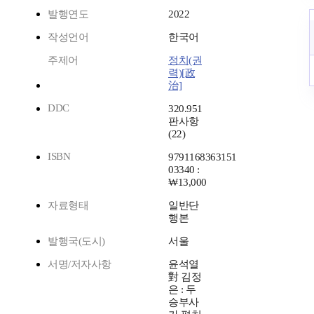
발행연도
2022
작성언어
한국어
주제어
정치(권
력)[政
治]
DDC
320.951
판사항
(22)
ISBN
9791168363151
03340 :
₩13,000
자료형태
일반단
행본
발행국(도시)
서울
서명/저자사항
윤석열
對 김정
은 : 두
승부사