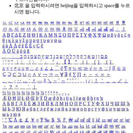
北京 을 입력하시려면
beijing
을 입력하시고 space를 누르
시면 됩니다.
ㅥ
ㅦ
ㅧ
ㅨ
ㅩ
ㅪ
ㅫ
ㅬ
ㅭ
ㅮ
ㅯ
ㅰ
ㅱ
ㅲ
ㅳ
ㅴ
ㅵ
ㅶ
ㅷ
ㅸ
ㅹ
ㅺ
ㅻ
ㅼ
ㅽ
ㅾ
ㅿ
ㆀ
ㆁ
ㆂ
ㆃ
ㆄ
ㆅ
ㆆ
ㆇ
ㆈ
ㆉ
ㆊ
ㆋ
ㆌ
ㆍ
ㆎ
Α
Β
Γ
Δ
Ε
Ζ
Η
Θ
Ι
Κ
Λ
Μ
Ν
Ξ
Ο
Π
Ρ
Σ
Τ
Υ
Φ
Χ
Ψ
Ω
α
β
γ
δ
ε
ζ
η
θ
ι
κ
λ
μ
ν
ξ
ο
π
ρ
σ
τ
υ
φ
χ
ψ
ω
á
à
Á
À
é
è
É
È
ç
Ç
ê
Ä
Ö
Ü
ä
ö
ü
ß
ְ
ֳ
ֲ
ֱ
ָ
ַ
ֵ
ֶ
ִ
ֹ
ּ
ֻ
ׂ
ׁ
ּ
ב
ה
נ
מ
צ
ת
ץ
ש
ד
ג
כ
ע
י
ח
ל
ך
ף
ק
ר
א
ט
ו
ן
ם
פ
‘
’
“
”
〔
〕
〈
〉
「
」
『
』
【
】
＂
（
）
［
］
｛
｝
±
×
÷
≠
≤
≥
∞
∴
♂
♀
∠
⊥
⌒
∂
∇
≡
≒
≪
≫
√
∽
∝
∵
∫
∬
∈
∋
⊆
⊇
⊂
⊃
∪
∩
∧
∨
￢
⇒
⇔
∀
∃
∮
∑
∏
＋
－
＜
＝
＞
、
。
·
‥
…
¨
〃
―
∥
＼
∼
´
～
ˇ
˘
˝
˚
˙
¸
˛
¡
¿
ː
！
＇
，
．
／
：
；
？
＾
＿
｀
｜
½
⅓
⅔
¼
¾
⅛
⅜
⅝
⅞
¹
²
³
⁴
ⁿ
₁
₂
₃
₄
Æ
Ð
Ħ
Ĳ
Ł
Ø
Œ
Þ
Ŧ
Ŋ
æ
đ
ð
ħ
ı
ĳ
ĸ
ŀ
ł
ø
œ
ß
þ
ŧ
ŋ
ŉ
А
Б
В
Г
Д
Е
Ё
Ж
З
И
Й
К
Л
М
Н
О
П
Р
С
Т
У
Ф
Х
Ц
Ч
Ш
Щ
Ъ
Ы
Ь
Э
Ю
Я
а
б
в
г
д
е
ё
ж
з
и
й
к
л
м
н
о
п
р
с
т
у
ф
х
ц
ч
ш
щ
ъ
ы
ь
э
ю
я
′
″
℃
Å
￠
￡
￥
¤
℉
‰
＄
％
Ｆ
￦
㎕
㎖
㎗
ℓ
㎘
㏄
㎣
㎤
㎥
㎦
㎙
㎚
㎛
㎜
㎝
㎞
㎟
㎠
㎡
㎢
㏊
㎍
㎎
㎏
㏏
㎈
㎉
㏈
㎧
㎨
㎰
㎱
㎲
㎳
㎴
㎵
㎶
㎷
㎸
㎹
㎀
㎁
㎂
㎃
㎄
㎺
㎻
㎽
㎾
㎿
㎐
㎑