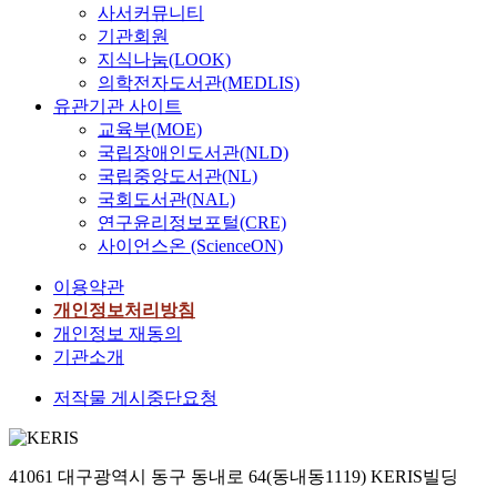
사서커뮤니티
기관회원
지식나눔(LOOK)
의학전자도서관(MEDLIS)
유관기관 사이트
교육부(MOE)
국립장애인도서관(NLD)
국립중앙도서관(NL)
국회도서관(NAL)
연구윤리정보포털(CRE)
사이언스온 (ScienceON)
이용약관
개인정보처리방침
개인정보 재동의
기관소개
저작물 게시중단요청
41061 대구광역시 동구 동내로 64(동내동1119) KERIS빌딩