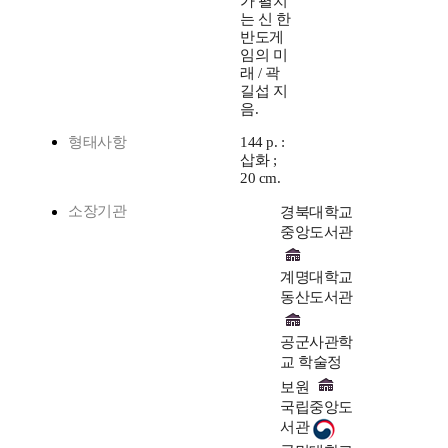
가 펼치
는 신 한
반도게
임의 미
래 / 곽
길섭 지
음.
형태사항
144 p. :
삽화 ;
20 cm.
소장기관
경북대학교
중앙도서관
계명대학교
동산도서관
공군사관학
교 학술정
보원
국립중앙도
서관