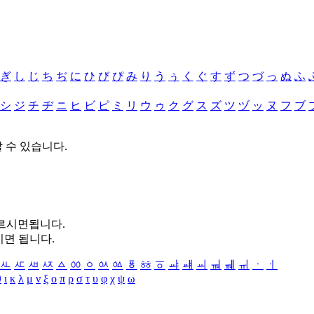
ぎ
し
じ
ち
ぢ
に
ひ
び
ぴ
み
り
う
ぅ
く
ぐ
す
ず
つ
づ
っ
ぬ
ふ
シ
ジ
チ
ヂ
ニ
ヒ
ビ
ピ
ミ
リ
ウ
ゥ
ク
グ
ス
ズ
ツ
ヅ
ッ
ヌ
フ
ブ
할 수 있습니다.
누르시면됩니다.
시면 됩니다.
ㅻ
ㅼ
ㅽ
ㅾ
ㅿ
ㆀ
ㆁ
ㆂ
ㆃ
ㆄ
ㆅ
ㆆ
ㆇ
ㆈ
ㆉ
ㆊ
ㆋ
ㆌ
ㆍ
ㆎ
θ
ι
κ
λ
μ
ν
ξ
ο
π
ρ
σ
τ
υ
φ
χ
ψ
ω