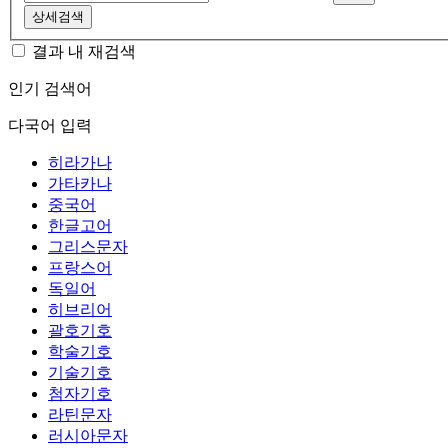
상세검색
결과 내 재검색
인기 검색어
다국어 입력
히라가나
가타카나
중국어
한글고어
그리스문자
프랑스어
독일어
히브리어
괄호기호
학술기호
기술기호
첨자기호
라틴문자
러시아문자