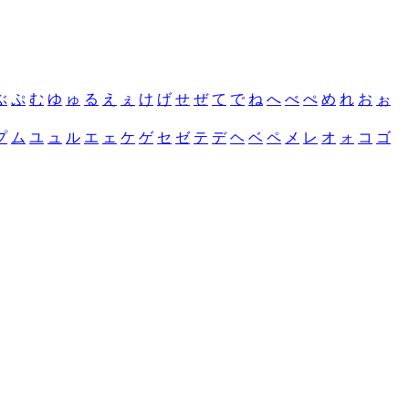
ぶ
ぷ
む
ゆ
ゅ
る
え
ぇ
け
げ
せ
ぜ
て
で
ね
へ
べ
ぺ
め
れ
お
ぉ
プ
ム
ユ
ュ
ル
エ
ェ
ケ
ゲ
セ
ゼ
テ
デ
ヘ
ベ
ペ
メ
レ
オ
ォ
コ
ゴ