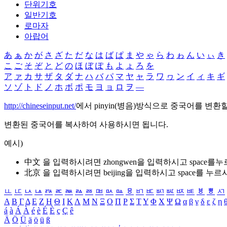
단위기호
일반기호
로마자
아랍어
あ
ぁ
か
が
さ
ざ
た
だ
な
は
ば
ぱ
ま
や
ゃ
ら
わ
ゎ
ん
い
ぃ
き
こ
ご
そ
ぞ
と
ど
の
ほ
ぼ
ぽ
も
よ
ょ
ろ
を
ア
ァ
カ
サ
ザ
タ
ダ
ナ
ハ
バ
パ
マ
ヤ
ャ
ラ
ワ
ヮ
ン
イ
ィ
キ
ギ
ソ
ゾ
ト
ド
ノ
ホ
ボ
ポ
モ
ヨ
ョ
ロ
ヲ
―
http://chineseinput.net/
에서 pinyin(병음)방식으로 중국어를 변환
변환된 중국어를 복사하여 사용하시면 됩니다.
예시)
中文 을 입력하시려면
zhongwen
을 입력하시고 space를
北京 을 입력하시려면
beijing
을 입력하시고 space를 누르
ㅥ
ㅦ
ㅧ
ㅨ
ㅩ
ㅪ
ㅫ
ㅬ
ㅭ
ㅮ
ㅯ
ㅰ
ㅱ
ㅲ
ㅳ
ㅴ
ㅵ
ㅶ
ㅷ
ㅸ
ㅹ
ㅺ
Α
Β
Γ
Δ
Ε
Ζ
Η
Θ
Ι
Κ
Λ
Μ
Ν
Ξ
Ο
Π
Ρ
Σ
Τ
Υ
Φ
Χ
Ψ
Ω
α
β
γ
δ
ε
ζ
η
á
à
Á
À
é
è
É
È
ç
Ç
ê
Ä
Ö
Ü
ä
ö
ü
ß