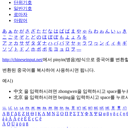
단위기호
일반기호
로마자
아랍어
あ
ぁ
か
が
さ
ざ
た
だ
な
は
ば
ぱ
ま
や
ゃ
ら
わ
ゎ
ん
い
ぃ
き
こ
ご
そ
ぞ
と
ど
の
ほ
ぼ
ぽ
も
よ
ょ
ろ
を
ア
ァ
カ
サ
ザ
タ
ダ
ナ
ハ
バ
パ
マ
ヤ
ャ
ラ
ワ
ヮ
ン
イ
ィ
キ
ギ
ソ
ゾ
ト
ド
ノ
ホ
ボ
ポ
モ
ヨ
ョ
ロ
ヲ
―
http://chineseinput.net/
에서 pinyin(병음)방식으로 중국어를 변환
변환된 중국어를 복사하여 사용하시면 됩니다.
예시)
中文 을 입력하시려면
zhongwen
을 입력하시고 space를
北京 을 입력하시려면
beijing
을 입력하시고 space를 누르
ㅥ
ㅦ
ㅧ
ㅨ
ㅩ
ㅪ
ㅫ
ㅬ
ㅭ
ㅮ
ㅯ
ㅰ
ㅱ
ㅲ
ㅳ
ㅴ
ㅵ
ㅶ
ㅷ
ㅸ
ㅹ
ㅺ
Α
Β
Γ
Δ
Ε
Ζ
Η
Θ
Ι
Κ
Λ
Μ
Ν
Ξ
Ο
Π
Ρ
Σ
Τ
Υ
Φ
Χ
Ψ
Ω
α
β
γ
δ
ε
ζ
η
á
à
Á
À
é
è
É
È
ç
Ç
ê
Ä
Ö
Ü
ä
ö
ü
ß