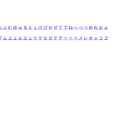
ぶ
ぷ
む
ゆ
ゅ
る
え
ぇ
け
げ
せ
ぜ
て
で
ね
へ
べ
ぺ
め
れ
お
ぉ
プ
ム
ユ
ュ
ル
エ
ェ
ケ
ゲ
セ
ゼ
テ
デ
ヘ
ベ
ペ
メ
レ
オ
ォ
コ
ゴ