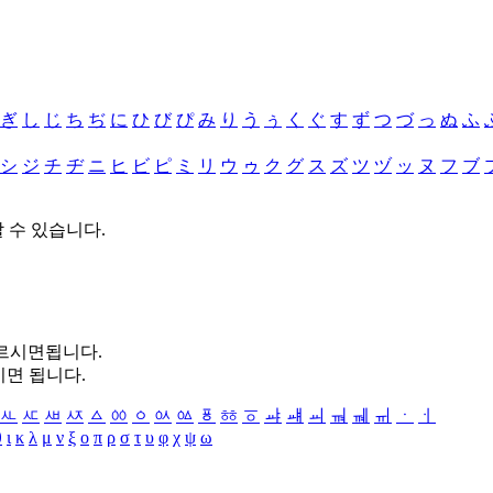
ぎ
し
じ
ち
ぢ
に
ひ
び
ぴ
み
り
う
ぅ
く
ぐ
す
ず
つ
づ
っ
ぬ
ふ
シ
ジ
チ
ヂ
ニ
ヒ
ビ
ピ
ミ
リ
ウ
ゥ
ク
グ
ス
ズ
ツ
ヅ
ッ
ヌ
フ
ブ
할 수 있습니다.
누르시면됩니다.
시면 됩니다.
ㅻ
ㅼ
ㅽ
ㅾ
ㅿ
ㆀ
ㆁ
ㆂ
ㆃ
ㆄ
ㆅ
ㆆ
ㆇ
ㆈ
ㆉ
ㆊ
ㆋ
ㆌ
ㆍ
ㆎ
θ
ι
κ
λ
μ
ν
ξ
ο
π
ρ
σ
τ
υ
φ
χ
ψ
ω