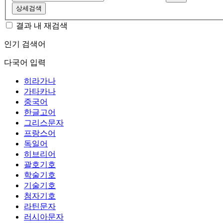
상세검색
결과 내 재검색
인기 검색어
다국어 입력
히라가나
가타카나
중국어
한글고어
그리스문자
프랑스어
독일어
히브리어
괄호기호
학술기호
기술기호
첨자기호
라틴문자
러시아문자