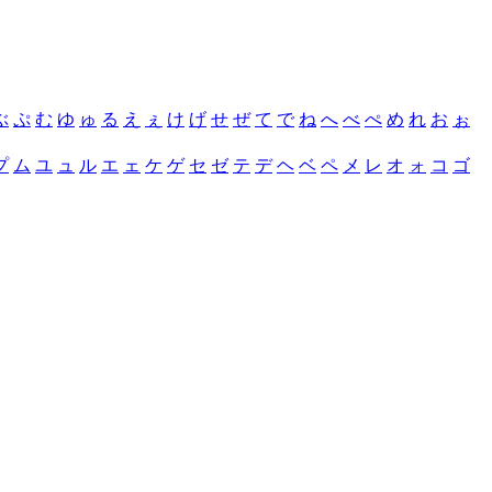
ぶ
ぷ
む
ゆ
ゅ
る
え
ぇ
け
げ
せ
ぜ
て
で
ね
へ
べ
ぺ
め
れ
お
ぉ
プ
ム
ユ
ュ
ル
エ
ェ
ケ
ゲ
セ
ゼ
テ
デ
ヘ
ベ
ペ
メ
レ
オ
ォ
コ
ゴ