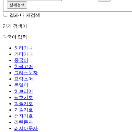
상세검색
결과 내 재검색
인기 검색어
다국어 입력
히라가나
가타카나
중국어
한글고어
그리스문자
프랑스어
독일어
히브리어
괄호기호
학술기호
기술기호
첨자기호
라틴문자
러시아문자