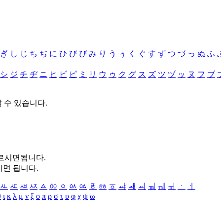
ぎ
し
じ
ち
ぢ
に
ひ
び
ぴ
み
り
う
ぅ
く
ぐ
す
ず
つ
づ
っ
ぬ
ふ
シ
ジ
チ
ヂ
ニ
ヒ
ビ
ピ
ミ
リ
ウ
ゥ
ク
グ
ス
ズ
ツ
ヅ
ッ
ヌ
フ
ブ
할 수 있습니다.
누르시면됩니다.
시면 됩니다.
ㅻ
ㅼ
ㅽ
ㅾ
ㅿ
ㆀ
ㆁ
ㆂ
ㆃ
ㆄ
ㆅ
ㆆ
ㆇ
ㆈ
ㆉ
ㆊ
ㆋ
ㆌ
ㆍ
ㆎ
θ
ι
κ
λ
μ
ν
ξ
ο
π
ρ
σ
τ
υ
φ
χ
ψ
ω