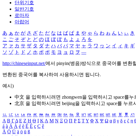
단위기호
일반기호
로마자
아랍어
あ
ぁ
か
が
さ
ざ
た
だ
な
は
ば
ぱ
ま
や
ゃ
ら
わ
ゎ
ん
い
ぃ
き
こ
ご
そ
ぞ
と
ど
の
ほ
ぼ
ぽ
も
よ
ょ
ろ
を
ア
ァ
カ
サ
ザ
タ
ダ
ナ
ハ
バ
パ
マ
ヤ
ャ
ラ
ワ
ヮ
ン
イ
ィ
キ
ギ
ソ
ゾ
ト
ド
ノ
ホ
ボ
ポ
モ
ヨ
ョ
ロ
ヲ
―
http://chineseinput.net/
에서 pinyin(병음)방식으로 중국어를 변환
변환된 중국어를 복사하여 사용하시면 됩니다.
예시)
中文 을 입력하시려면
zhongwen
을 입력하시고 space를
北京 을 입력하시려면
beijing
을 입력하시고 space를 누르
ㅥ
ㅦ
ㅧ
ㅨ
ㅩ
ㅪ
ㅫ
ㅬ
ㅭ
ㅮ
ㅯ
ㅰ
ㅱ
ㅲ
ㅳ
ㅴ
ㅵ
ㅶ
ㅷ
ㅸ
ㅹ
ㅺ
Α
Β
Γ
Δ
Ε
Ζ
Η
Θ
Ι
Κ
Λ
Μ
Ν
Ξ
Ο
Π
Ρ
Σ
Τ
Υ
Φ
Χ
Ψ
Ω
α
β
γ
δ
ε
ζ
η
á
à
Á
À
é
è
É
È
ç
Ç
ê
Ä
Ö
Ü
ä
ö
ü
ß