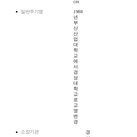
cm
일반주기명
1988
년
부
산
산
업
대
학
교
에
서
경
성
대
학
교
로
교
명
변
경
소장기관
경