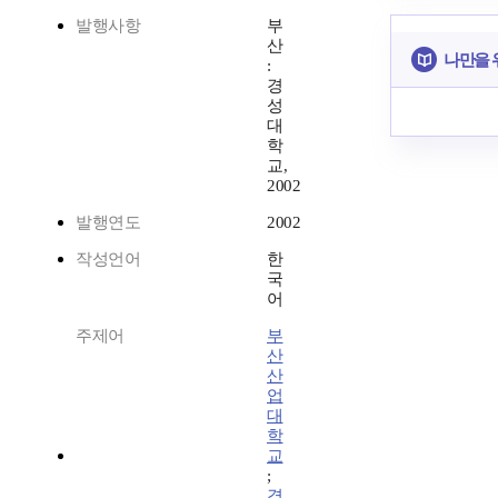
발행사항
부
산
나만을 
:
경
성
대
학
교,
2002
발행연도
2002
작성언어
한
국
어
주제어
부
산
산
업
대
학
교
;
경