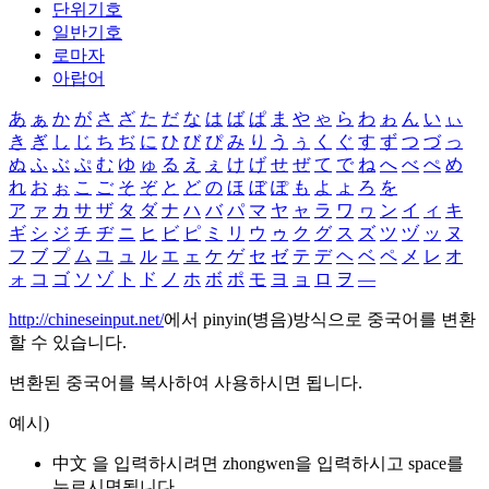
단위기호
일반기호
로마자
아랍어
あ
ぁ
か
が
さ
ざ
た
だ
な
は
ば
ぱ
ま
や
ゃ
ら
わ
ゎ
ん
い
ぃ
き
ぎ
し
じ
ち
ぢ
に
ひ
び
ぴ
み
り
う
ぅ
く
ぐ
す
ず
つ
づ
っ
ぬ
ふ
ぶ
ぷ
む
ゆ
ゅ
る
え
ぇ
け
げ
せ
ぜ
て
で
ね
へ
べ
ぺ
め
れ
お
ぉ
こ
ご
そ
ぞ
と
ど
の
ほ
ぼ
ぽ
も
よ
ょ
ろ
を
ア
ァ
カ
サ
ザ
タ
ダ
ナ
ハ
バ
パ
マ
ヤ
ャ
ラ
ワ
ヮ
ン
イ
ィ
キ
ギ
シ
ジ
チ
ヂ
ニ
ヒ
ビ
ピ
ミ
リ
ウ
ゥ
ク
グ
ス
ズ
ツ
ヅ
ッ
ヌ
フ
ブ
プ
ム
ユ
ュ
ル
エ
ェ
ケ
ゲ
セ
ゼ
テ
デ
ヘ
ベ
ペ
メ
レ
オ
ォ
コ
ゴ
ソ
ゾ
ト
ド
ノ
ホ
ボ
ポ
モ
ヨ
ョ
ロ
ヲ
―
http://chineseinput.net/
에서 pinyin(병음)방식으로 중국어를 변환
할 수 있습니다.
변환된 중국어를 복사하여 사용하시면 됩니다.
예시)
中文 을 입력하시려면
zhongwen
을 입력하시고 space를
누르시면됩니다.