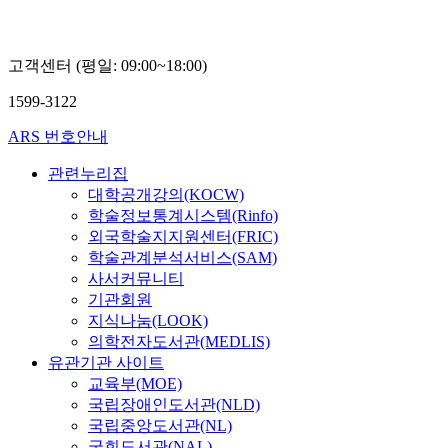
이
명
화
외
고객센터 (평일: 09:00~18:00)
1599-3122
ARS 번호안내
관련누리집
대학공개강의(KOCW)
학술정보통계시스템(Rinfo)
외국학술지지원센터(FRIC)
학술관계분석서비스(SAM)
사서커뮤니티
기관회원
지식나눔(LOOK)
의학전자도서관(MEDLIS)
유관기관 사이트
교육부(MOE)
국립장애인도서관(NLD)
국립중앙도서관(NL)
국회도서관(NAL)