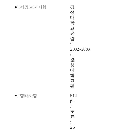
서명/저자사항
경
성
대
학
교
요
람
:
2002~2003
/
경
성
대
학
교
편
형태사항
512
p.
:
도
표
;
26