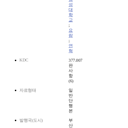
성
대
학
교
;
요
람
;
연
혁
KDC
377.007
판
사
항
(6)
자료형태
일
반
단
행
본
발행국(도시)
부
산