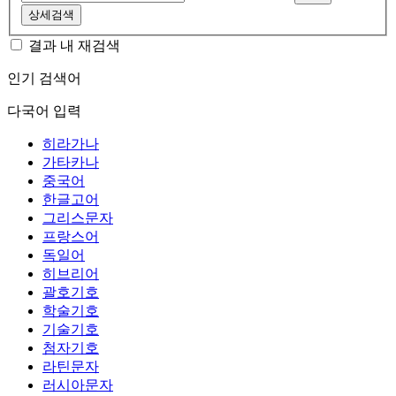
상세검색
결과 내 재검색
인기 검색어
다국어 입력
히라가나
가타카나
중국어
한글고어
그리스문자
프랑스어
독일어
히브리어
괄호기호
학술기호
기술기호
첨자기호
라틴문자
러시아문자