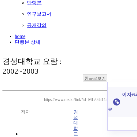
단행본
연구보고서
공개강의
home
단행본 상세
경성대학교 요람 :
2002~2003
한글로보기
이 자료와
https://www.riss.kr/link?id=M17088145
료
저자
경
성
대
학
교