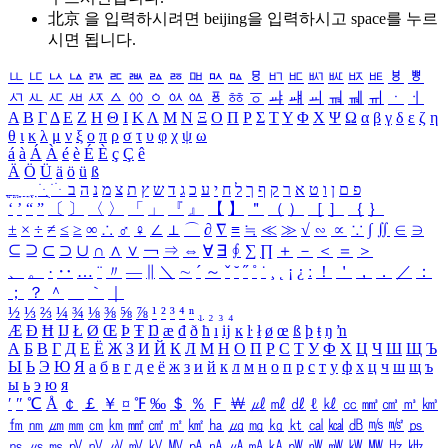
北京 을 입력하시려면
beijing
을 입력하시고 space를 누르
시면 됩니다.
ㅥ
ㅦ
ㅧ
ㅨ
ㅩ
ㅪ
ㅫ
ㅬ
ㅭ
ㅮ
ㅯ
ㅰ
ㅱ
ㅲ
ㅳ
ㅴ
ㅵ
ㅶ
ㅷ
ㅸ
ㅹ
ㅺ
ㅻ
ㅼ
ㅽ
ㅾ
ㅿ
ㆀ
ㆁ
ㆂ
ㆃ
ㆄ
ㆅ
ㆆ
ㆇ
ㆈ
ㆉ
ㆊ
ㆋ
ㆌ
ㆍ
ㆎ
Α
Β
Γ
Δ
Ε
Ζ
Η
Θ
Ι
Κ
Λ
Μ
Ν
Ξ
Ο
Π
Ρ
Σ
Τ
Υ
Φ
Χ
Ψ
Ω
α
β
γ
δ
ε
ζ
η
θ
ι
κ
λ
μ
ν
ξ
ο
π
ρ
σ
τ
υ
φ
χ
ψ
ω
á
à
Á
À
é
è
É
È
ç
Ç
ê
Ä
Ö
Ü
ä
ö
ü
ß
ְ
ֳ
ֲ
ֱ
ָ
ַ
ֵ
ֶ
ִ
ֹ
ּ
ֻ
ׂ
ׁ
ּ
ב
ה
נ
מ
צ
ת
ץ
ש
ד
ג
כ
ע
י
ח
ל
ך
ף
ק
ר
א
ט
ו
ן
ם
פ
‘
’
“
”
〔
〕
〈
〉
「
」
『
』
【
】
＂
（
）
［
］
｛
｝
±
×
÷
≠
≤
≥
∞
∴
♂
♀
∠
⊥
⌒
∂
∇
≡
≒
≪
≫
√
∽
∝
∵
∫
∬
∈
∋
⊆
⊇
⊂
⊃
∪
∩
∧
∨
￢
⇒
⇔
∀
∃
∮
∑
∏
＋
－
＜
＝
＞
、
。
·
‥
…
¨
〃
―
∥
＼
∼
´
～
ˇ
˘
˝
˚
˙
¸
˛
¡
¿
ː
！
＇
，
．
／
：
；
？
＾
＿
｀
｜
½
⅓
⅔
¼
¾
⅛
⅜
⅝
⅞
¹
²
³
⁴
ⁿ
₁
₂
₃
₄
Æ
Ð
Ħ
Ĳ
Ł
Ø
Œ
Þ
Ŧ
Ŋ
æ
đ
ð
ħ
ı
ĳ
ĸ
ŀ
ł
ø
œ
ß
þ
ŧ
ŋ
ŉ
А
Б
В
Г
Д
Е
Ё
Ж
З
И
Й
К
Л
М
Н
О
П
Р
С
Т
У
Ф
Х
Ц
Ч
Ш
Щ
Ъ
Ы
Ь
Э
Ю
Я
а
б
в
г
д
е
ё
ж
з
и
й
к
л
м
н
о
п
р
с
т
у
ф
х
ц
ч
ш
щ
ъ
ы
ь
э
ю
я
′
″
℃
Å
￠
￡
￥
¤
℉
‰
＄
％
Ｆ
￦
㎕
㎖
㎗
ℓ
㎘
㏄
㎣
㎤
㎥
㎦
㎙
㎚
㎛
㎜
㎝
㎞
㎟
㎠
㎡
㎢
㏊
㎍
㎎
㎏
㏏
㎈
㎉
㏈
㎧
㎨
㎰
㎱
㎲
㎳
㎴
㎵
㎶
㎷
㎸
㎹
㎀
㎁
㎂
㎃
㎄
㎺
㎻
㎽
㎾
㎿
㎐
㎑