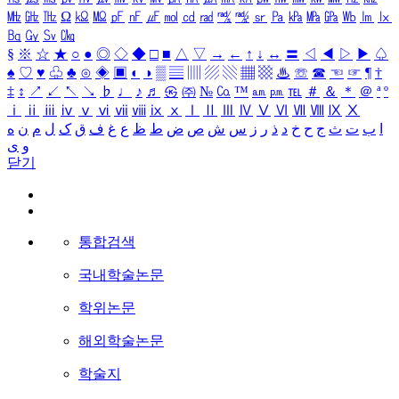
㎒
㎓
㎔
Ω
㏀
㏁
㎊
㎋
㎌
㏖
㏅
㎭
㎮
㎯
㏛
㎩
㎪
㎫
㎬
㏝
㏐
㏓
㏃
㏉
㏜
㏆
§
※
☆
★
○
●
◎
◇
◆
□
■
△
▽
→
←
↑
↓
↔
〓
◁
◀
▷
▶
♤
♠
♡
♥
♧
♣
⊙
◈
▣
◐
◑
▒
▤
▥
▨
▧
▦
▩
♨
☏
☎
☜
☞
¶
†
‡
↕
↗
↙
↖
↘
♭
♩
♪
♬
㉿
㈜
№
㏇
™
㏂
㏘
℡
＃
＆
＊
＠
ª
º
ⅰ
ⅱ
ⅲ
ⅳ
ⅴ
ⅵ
ⅶ
ⅷ
ⅸ
ⅹ
Ⅰ
Ⅱ
Ⅲ
Ⅳ
Ⅴ
Ⅵ
Ⅶ
Ⅷ
Ⅸ
Ⅹ
ا
ب
ت
ث
ج
ح
خ
د
ذ
ر
ز
س
ش
ص
ض
ط
ظ
ع
غ
ف
ق
ک
ل
م
ن
ه
و
ی
닫기
통합검색
국내학술논문
학위논문
해외학술논문
학술지