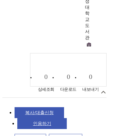
성
대
학
교
도
서
관
0
0
0
상세조회
다운로드
내보내기
복사/대출신청
인용하기