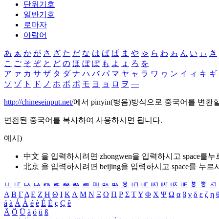
단위기호
일반기호
로마자
아랍어
あ
ぁ
か
が
さ
ざ
た
だ
な
は
ば
ぱ
ま
や
ゃ
ら
わ
ゎ
ん
い
ぃ
き
こ
ご
そ
ぞ
と
ど
の
ほ
ぼ
ぽ
も
よ
ょ
ろ
を
ア
ァ
カ
サ
ザ
タ
ダ
ナ
ハ
バ
パ
マ
ヤ
ャ
ラ
ワ
ヮ
ン
イ
ィ
キ
ギ
ソ
ゾ
ト
ド
ノ
ホ
ボ
ポ
モ
ヨ
ョ
ロ
ヲ
―
http://chineseinput.net/
에서 pinyin(병음)방식으로 중국어를 변환
변환된 중국어를 복사하여 사용하시면 됩니다.
예시)
中文 을 입력하시려면
zhongwen
을 입력하시고 space를
北京 을 입력하시려면
beijing
을 입력하시고 space를 누르
ㅥ
ㅦ
ㅧ
ㅨ
ㅩ
ㅪ
ㅫ
ㅬ
ㅭ
ㅮ
ㅯ
ㅰ
ㅱ
ㅲ
ㅳ
ㅴ
ㅵ
ㅶ
ㅷ
ㅸ
ㅹ
ㅺ
Α
Β
Γ
Δ
Ε
Ζ
Η
Θ
Ι
Κ
Λ
Μ
Ν
Ξ
Ο
Π
Ρ
Σ
Τ
Υ
Φ
Χ
Ψ
Ω
α
β
γ
δ
ε
ζ
η
á
à
Á
À
é
è
É
È
ç
Ç
ê
Ä
Ö
Ü
ä
ö
ü
ß