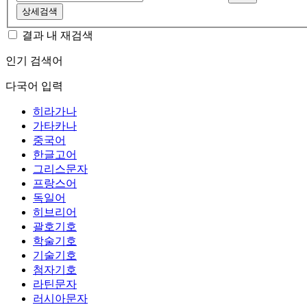
상세검색
결과 내 재검색
인기 검색어
다국어 입력
히라가나
가타카나
중국어
한글고어
그리스문자
프랑스어
독일어
히브리어
괄호기호
학술기호
기술기호
첨자기호
라틴문자
러시아문자