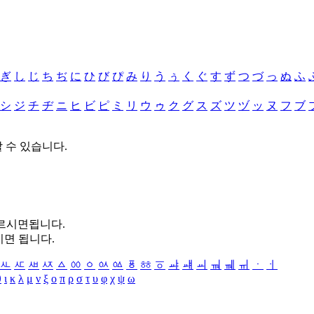
ぎ
し
じ
ち
ぢ
に
ひ
び
ぴ
み
り
う
ぅ
く
ぐ
す
ず
つ
づ
っ
ぬ
ふ
シ
ジ
チ
ヂ
ニ
ヒ
ビ
ピ
ミ
リ
ウ
ゥ
ク
グ
ス
ズ
ツ
ヅ
ッ
ヌ
フ
ブ
할 수 있습니다.
누르시면됩니다.
시면 됩니다.
ㅻ
ㅼ
ㅽ
ㅾ
ㅿ
ㆀ
ㆁ
ㆂ
ㆃ
ㆄ
ㆅ
ㆆ
ㆇ
ㆈ
ㆉ
ㆊ
ㆋ
ㆌ
ㆍ
ㆎ
θ
ι
κ
λ
μ
ν
ξ
ο
π
ρ
σ
τ
υ
φ
χ
ψ
ω