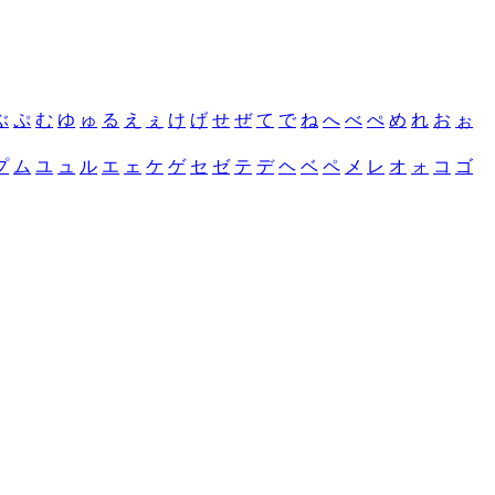
ぶ
ぷ
む
ゆ
ゅ
る
え
ぇ
け
げ
せ
ぜ
て
で
ね
へ
べ
ぺ
め
れ
お
ぉ
プ
ム
ユ
ュ
ル
エ
ェ
ケ
ゲ
セ
ゼ
テ
デ
ヘ
ベ
ペ
メ
レ
オ
ォ
コ
ゴ