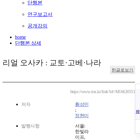
단행본
연구보고서
공개강의
home
단행본 상세
리얼 오사카 : 교토·고베·나라
한글로보기
https://www.riss.kr/link?id=M16620551
저자
황성민
;
료
정현미
발행사항
서울:
한빛라
이프,