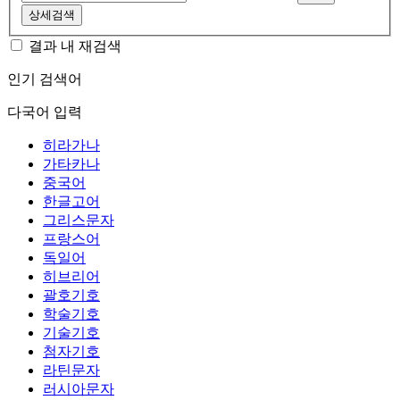
상세검색
결과 내 재검색
인기 검색어
다국어 입력
히라가나
가타카나
중국어
한글고어
그리스문자
프랑스어
독일어
히브리어
괄호기호
학술기호
기술기호
첨자기호
라틴문자
러시아문자