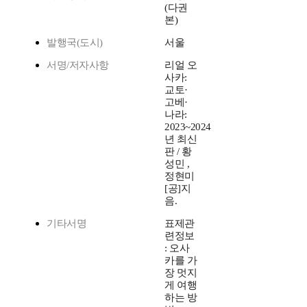
(다권
본)
발행국(도시)
서울
서명/저자사항
리얼 오
사카:
교토·
고베·
나라:
2023~2024
년 최신
판 / 황
성민 ,
정현미
[공]지
음.
기타서명
표제관
련정보
: 오사
카를 가
장 멋지
게 여행
하는 방