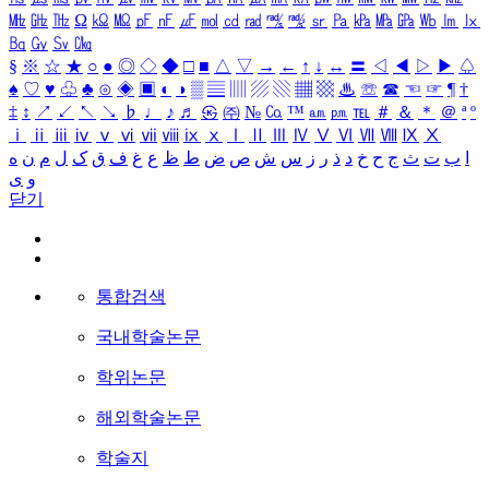
㎒
㎓
㎔
Ω
㏀
㏁
㎊
㎋
㎌
㏖
㏅
㎭
㎮
㎯
㏛
㎩
㎪
㎫
㎬
㏝
㏐
㏓
㏃
㏉
㏜
㏆
§
※
☆
★
○
●
◎
◇
◆
□
■
△
▽
→
←
↑
↓
↔
〓
◁
◀
▷
▶
♤
♠
♡
♥
♧
♣
⊙
◈
▣
◐
◑
▒
▤
▥
▨
▧
▦
▩
♨
☏
☎
☜
☞
¶
†
‡
↕
↗
↙
↖
↘
♭
♩
♪
♬
㉿
㈜
№
㏇
™
㏂
㏘
℡
＃
＆
＊
＠
ª
º
ⅰ
ⅱ
ⅲ
ⅳ
ⅴ
ⅵ
ⅶ
ⅷ
ⅸ
ⅹ
Ⅰ
Ⅱ
Ⅲ
Ⅳ
Ⅴ
Ⅵ
Ⅶ
Ⅷ
Ⅸ
Ⅹ
ا
ب
ت
ث
ج
ح
خ
د
ذ
ر
ز
س
ش
ص
ض
ط
ظ
ع
غ
ف
ق
ک
ل
م
ن
ه
و
ی
닫기
통합검색
국내학술논문
학위논문
해외학술논문
학술지