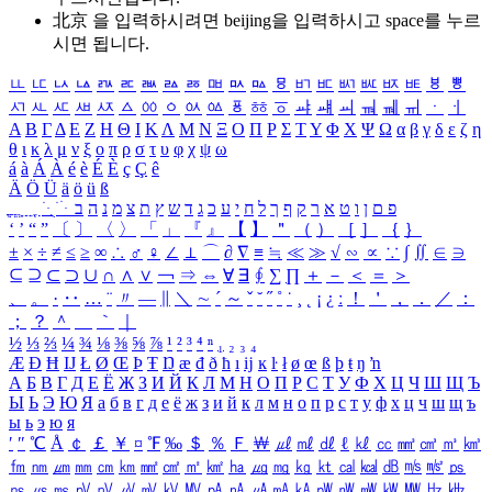
北京 을 입력하시려면
beijing
을 입력하시고 space를 누르
시면 됩니다.
ㅥ
ㅦ
ㅧ
ㅨ
ㅩ
ㅪ
ㅫ
ㅬ
ㅭ
ㅮ
ㅯ
ㅰ
ㅱ
ㅲ
ㅳ
ㅴ
ㅵ
ㅶ
ㅷ
ㅸ
ㅹ
ㅺ
ㅻ
ㅼ
ㅽ
ㅾ
ㅿ
ㆀ
ㆁ
ㆂ
ㆃ
ㆄ
ㆅ
ㆆ
ㆇ
ㆈ
ㆉ
ㆊ
ㆋ
ㆌ
ㆍ
ㆎ
Α
Β
Γ
Δ
Ε
Ζ
Η
Θ
Ι
Κ
Λ
Μ
Ν
Ξ
Ο
Π
Ρ
Σ
Τ
Υ
Φ
Χ
Ψ
Ω
α
β
γ
δ
ε
ζ
η
θ
ι
κ
λ
μ
ν
ξ
ο
π
ρ
σ
τ
υ
φ
χ
ψ
ω
á
à
Á
À
é
è
É
È
ç
Ç
ê
Ä
Ö
Ü
ä
ö
ü
ß
ְ
ֳ
ֲ
ֱ
ָ
ַ
ֵ
ֶ
ִ
ֹ
ּ
ֻ
ׂ
ׁ
ּ
ב
ה
נ
מ
צ
ת
ץ
ש
ד
ג
כ
ע
י
ח
ל
ך
ף
ק
ר
א
ט
ו
ן
ם
פ
‘
’
“
”
〔
〕
〈
〉
「
」
『
』
【
】
＂
（
）
［
］
｛
｝
±
×
÷
≠
≤
≥
∞
∴
♂
♀
∠
⊥
⌒
∂
∇
≡
≒
≪
≫
√
∽
∝
∵
∫
∬
∈
∋
⊆
⊇
⊂
⊃
∪
∩
∧
∨
￢
⇒
⇔
∀
∃
∮
∑
∏
＋
－
＜
＝
＞
、
。
·
‥
…
¨
〃
―
∥
＼
∼
´
～
ˇ
˘
˝
˚
˙
¸
˛
¡
¿
ː
！
＇
，
．
／
：
；
？
＾
＿
｀
｜
½
⅓
⅔
¼
¾
⅛
⅜
⅝
⅞
¹
²
³
⁴
ⁿ
₁
₂
₃
₄
Æ
Ð
Ħ
Ĳ
Ł
Ø
Œ
Þ
Ŧ
Ŋ
æ
đ
ð
ħ
ı
ĳ
ĸ
ŀ
ł
ø
œ
ß
þ
ŧ
ŋ
ŉ
А
Б
В
Г
Д
Е
Ё
Ж
З
И
Й
К
Л
М
Н
О
П
Р
С
Т
У
Ф
Х
Ц
Ч
Ш
Щ
Ъ
Ы
Ь
Э
Ю
Я
а
б
в
г
д
е
ё
ж
з
и
й
к
л
м
н
о
п
р
с
т
у
ф
х
ц
ч
ш
щ
ъ
ы
ь
э
ю
я
′
″
℃
Å
￠
￡
￥
¤
℉
‰
＄
％
Ｆ
￦
㎕
㎖
㎗
ℓ
㎘
㏄
㎣
㎤
㎥
㎦
㎙
㎚
㎛
㎜
㎝
㎞
㎟
㎠
㎡
㎢
㏊
㎍
㎎
㎏
㏏
㎈
㎉
㏈
㎧
㎨
㎰
㎱
㎲
㎳
㎴
㎵
㎶
㎷
㎸
㎹
㎀
㎁
㎂
㎃
㎄
㎺
㎻
㎽
㎾
㎿
㎐
㎑