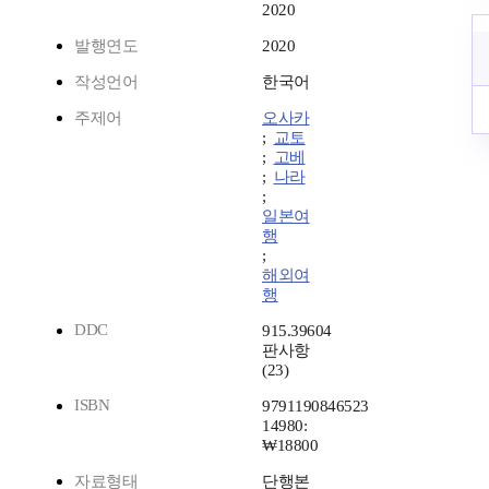
2020
발행연도
2020
작성언어
한국어
주제어
오사카
;
교토
;
고베
;
나라
;
일본여
행
;
해외여
행
DDC
915.39604
판사항
(23)
ISBN
9791190846523
14980:
₩18800
자료형태
단행본