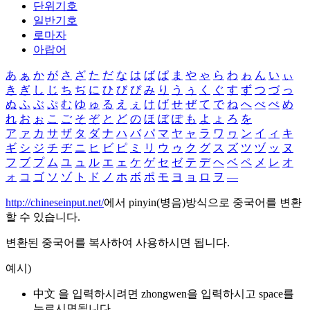
단위기호
일반기호
로마자
아랍어
あ
ぁ
か
が
さ
ざ
た
だ
な
は
ば
ぱ
ま
や
ゃ
ら
わ
ゎ
ん
い
ぃ
き
ぎ
し
じ
ち
ぢ
に
ひ
び
ぴ
み
り
う
ぅ
く
ぐ
す
ず
つ
づ
っ
ぬ
ふ
ぶ
ぷ
む
ゆ
ゅ
る
え
ぇ
け
げ
せ
ぜ
て
で
ね
へ
べ
ぺ
め
れ
お
ぉ
こ
ご
そ
ぞ
と
ど
の
ほ
ぼ
ぽ
も
よ
ょ
ろ
を
ア
ァ
カ
サ
ザ
タ
ダ
ナ
ハ
バ
パ
マ
ヤ
ャ
ラ
ワ
ヮ
ン
イ
ィ
キ
ギ
シ
ジ
チ
ヂ
ニ
ヒ
ビ
ピ
ミ
リ
ウ
ゥ
ク
グ
ス
ズ
ツ
ヅ
ッ
ヌ
フ
ブ
プ
ム
ユ
ュ
ル
エ
ェ
ケ
ゲ
セ
ゼ
テ
デ
ヘ
ベ
ペ
メ
レ
オ
ォ
コ
ゴ
ソ
ゾ
ト
ド
ノ
ホ
ボ
ポ
モ
ヨ
ョ
ロ
ヲ
―
http://chineseinput.net/
에서 pinyin(병음)방식으로 중국어를 변환
할 수 있습니다.
변환된 중국어를 복사하여 사용하시면 됩니다.
예시)
中文 을 입력하시려면
zhongwen
을 입력하시고 space를
누르시면됩니다.