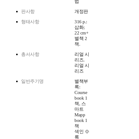
법
판사항
개정판
형태사항
316 p.:
삽화;
22 cm+
별책 2
책.
총서사항
리얼 시
리즈.
리얼 시
리즈
일반주기명
별책부
록:
Course
book 1
책, 스
마트
Mapp
book 1
책
색인 수
록