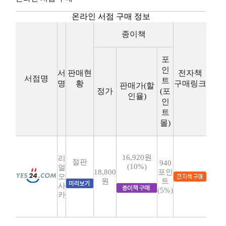
온라인 서점 구매 정보
종이책
포
인
서
판매현
전자책
서점명
트
명
황
구매링크
판매가(할
정가
(포
인율)
인
트
몰)
16,920원
리
절판
940
(10%)
얼
18,800
포인
오
원
트
사
(5%)
카