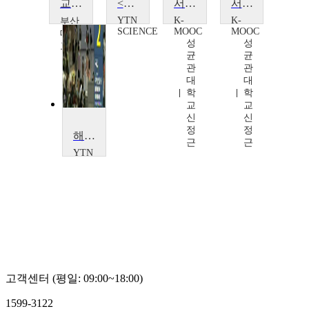
교토와 이즈미시키부
<한국사 探>나라의 기준을 세우다, 측량
서경, 덕의 나라를 향한 진군가
서경, 덕의 나라를 향한 진군가
YTN
K-
K-
부산
SCIENCE
MOOC
MOOC
대학
성
성
교
균
균
노
관
관
선
대
대
숙
학
학
교
교
신
신
정
정
해외여행 안전정보
근
근
YTN
SCIENCE
고객센터 (평일: 09:00~18:00)
1599-3122