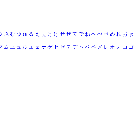
ぶ
ぷ
む
ゆ
ゅ
る
え
ぇ
け
げ
せ
ぜ
て
で
ね
へ
べ
ぺ
め
れ
お
ぉ
プ
ム
ユ
ュ
ル
エ
ェ
ケ
ゲ
セ
ゼ
テ
デ
ヘ
ベ
ペ
メ
レ
オ
ォ
コ
ゴ