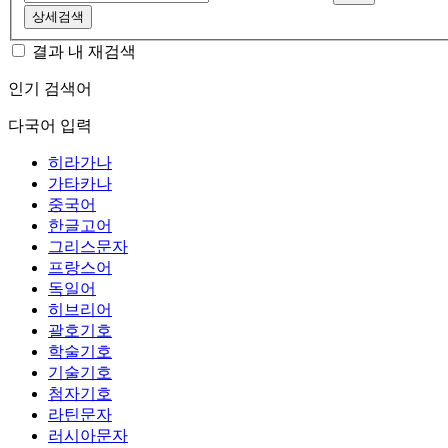
상세검색
결과 내 재검색
인기 검색어
다국어 입력
히라가나
가타카나
중국어
한글고어
그리스문자
프랑스어
독일어
히브리어
괄호기호
학술기호
기술기호
첨자기호
라틴문자
러시아문자