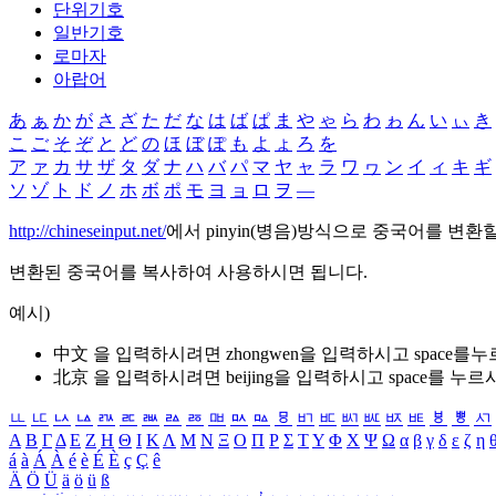
단위기호
일반기호
로마자
아랍어
あ
ぁ
か
が
さ
ざ
た
だ
な
は
ば
ぱ
ま
や
ゃ
ら
わ
ゎ
ん
い
ぃ
き
こ
ご
そ
ぞ
と
ど
の
ほ
ぼ
ぽ
も
よ
ょ
ろ
を
ア
ァ
カ
サ
ザ
タ
ダ
ナ
ハ
バ
パ
マ
ヤ
ャ
ラ
ワ
ヮ
ン
イ
ィ
キ
ギ
ソ
ゾ
ト
ド
ノ
ホ
ボ
ポ
モ
ヨ
ョ
ロ
ヲ
―
http://chineseinput.net/
에서 pinyin(병음)방식으로 중국어를 변환
변환된 중국어를 복사하여 사용하시면 됩니다.
예시)
中文 을 입력하시려면
zhongwen
을 입력하시고 space를
北京 을 입력하시려면
beijing
을 입력하시고 space를 누르
ㅥ
ㅦ
ㅧ
ㅨ
ㅩ
ㅪ
ㅫ
ㅬ
ㅭ
ㅮ
ㅯ
ㅰ
ㅱ
ㅲ
ㅳ
ㅴ
ㅵ
ㅶ
ㅷ
ㅸ
ㅹ
ㅺ
Α
Β
Γ
Δ
Ε
Ζ
Η
Θ
Ι
Κ
Λ
Μ
Ν
Ξ
Ο
Π
Ρ
Σ
Τ
Υ
Φ
Χ
Ψ
Ω
α
β
γ
δ
ε
ζ
η
á
à
Á
À
é
è
É
È
ç
Ç
ê
Ä
Ö
Ü
ä
ö
ü
ß