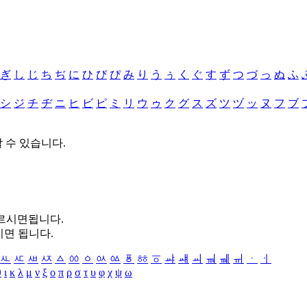
ぎ
し
じ
ち
ぢ
に
ひ
び
ぴ
み
り
う
ぅ
く
ぐ
す
ず
つ
づ
っ
ぬ
ふ
シ
ジ
チ
ヂ
ニ
ヒ
ビ
ピ
ミ
リ
ウ
ゥ
ク
グ
ス
ズ
ツ
ヅ
ッ
ヌ
フ
ブ
할 수 있습니다.
누르시면됩니다.
시면 됩니다.
ㅻ
ㅼ
ㅽ
ㅾ
ㅿ
ㆀ
ㆁ
ㆂ
ㆃ
ㆄ
ㆅ
ㆆ
ㆇ
ㆈ
ㆉ
ㆊ
ㆋ
ㆌ
ㆍ
ㆎ
θ
ι
κ
λ
μ
ν
ξ
ο
π
ρ
σ
τ
υ
φ
χ
ψ
ω