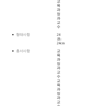
교
육
과
정
과
교
수
형태사항
24
권;
24cm
총서사항
교
육
과
정
과
교
수
교
육
과
정
과
교