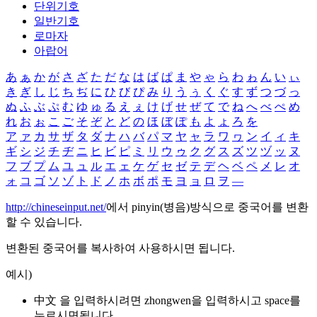
단위기호
일반기호
로마자
아랍어
あ
ぁ
か
が
さ
ざ
た
だ
な
は
ば
ぱ
ま
や
ゃ
ら
わ
ゎ
ん
い
ぃ
き
ぎ
し
じ
ち
ぢ
に
ひ
び
ぴ
み
り
う
ぅ
く
ぐ
す
ず
つ
づ
っ
ぬ
ふ
ぶ
ぷ
む
ゆ
ゅ
る
え
ぇ
け
げ
せ
ぜ
て
で
ね
へ
べ
ぺ
め
れ
お
ぉ
こ
ご
そ
ぞ
と
ど
の
ほ
ぼ
ぽ
も
よ
ょ
ろ
を
ア
ァ
カ
サ
ザ
タ
ダ
ナ
ハ
バ
パ
マ
ヤ
ャ
ラ
ワ
ヮ
ン
イ
ィ
キ
ギ
シ
ジ
チ
ヂ
ニ
ヒ
ビ
ピ
ミ
リ
ウ
ゥ
ク
グ
ス
ズ
ツ
ヅ
ッ
ヌ
フ
ブ
プ
ム
ユ
ュ
ル
エ
ェ
ケ
ゲ
セ
ゼ
テ
デ
ヘ
ベ
ペ
メ
レ
オ
ォ
コ
ゴ
ソ
ゾ
ト
ド
ノ
ホ
ボ
ポ
モ
ヨ
ョ
ロ
ヲ
―
http://chineseinput.net/
에서 pinyin(병음)방식으로 중국어를 변환
할 수 있습니다.
변환된 중국어를 복사하여 사용하시면 됩니다.
예시)
中文 을 입력하시려면
zhongwen
을 입력하시고 space를
누르시면됩니다.