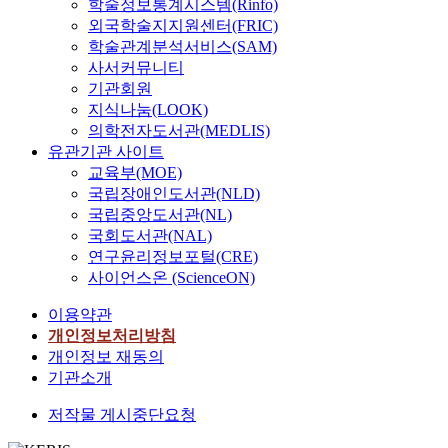
학술정보통계시스템(Rinfo)
외국학술지지원센터(FRIC)
학술관계분석서비스(SAM)
사서커뮤니티
기관회원
지식나눔(LOOK)
의학전자도서관(MEDLIS)
유관기관 사이트
교육부(MOE)
국립장애인도서관(NLD)
국립중앙도서관(NL)
국회도서관(NAL)
연구윤리정보포털(CRE)
사이언스온 (ScienceON)
이용약관
개인정보처리방침
개인정보 재동의
기관소개
저작물 게시중단요청