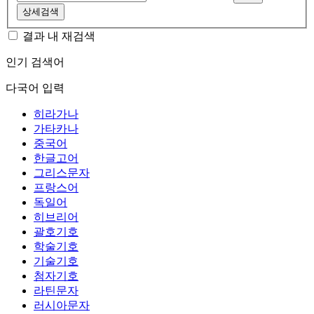
상세검색
결과 내 재검색
인기 검색어
다국어 입력
히라가나
가타카나
중국어
한글고어
그리스문자
프랑스어
독일어
히브리어
괄호기호
학술기호
기술기호
첨자기호
라틴문자
러시아문자