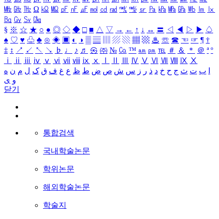
㎒
㎓
㎔
Ω
㏀
㏁
㎊
㎋
㎌
㏖
㏅
㎭
㎮
㎯
㏛
㎩
㎪
㎫
㎬
㏝
㏐
㏓
㏃
㏉
㏜
㏆
§
※
☆
★
○
●
◎
◇
◆
□
■
△
▽
→
←
↑
↓
↔
〓
◁
◀
▷
▶
♤
♠
♡
♥
♧
♣
⊙
◈
▣
◐
◑
▒
▤
▥
▨
▧
▦
▩
♨
☏
☎
☜
☞
¶
†
‡
↕
↗
↙
↖
↘
♭
♩
♪
♬
㉿
㈜
№
㏇
™
㏂
㏘
℡
＃
＆
＊
＠
ª
º
ⅰ
ⅱ
ⅲ
ⅳ
ⅴ
ⅵ
ⅶ
ⅷ
ⅸ
ⅹ
Ⅰ
Ⅱ
Ⅲ
Ⅳ
Ⅴ
Ⅵ
Ⅶ
Ⅷ
Ⅸ
Ⅹ
ا
ب
ت
ث
ج
ح
خ
د
ذ
ر
ز
س
ش
ص
ض
ط
ظ
ع
غ
ف
ق
ک
ل
م
ن
ه
و
ی
닫기
통합검색
국내학술논문
학위논문
해외학술논문
학술지