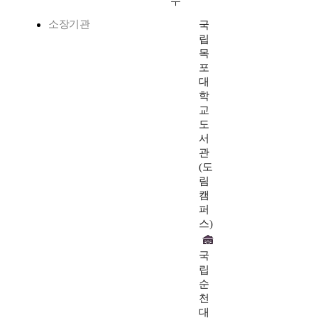
수
소장기관
국
립
목
포
대
학
교
도
서
관
(도
림
캠
퍼
스)
국
립
순
천
대