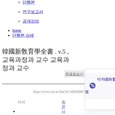
단행본
연구보고서
공개강의
home
단행본 상세
韓國新敎育學全書 . v.5 ,
교육과정과 교수 교육과
정과 교수
한글로보기
이 자료와 함
료
https://www.riss.kr/link?id=M4589807
저자
학
문
사