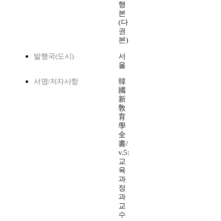
행
본
(다
권
본)
발행국(도시)
서
울
서명/저자사항
韓
國
新
敎
育
學
全
書/
v.5:
교
육
과
정
과
교
수