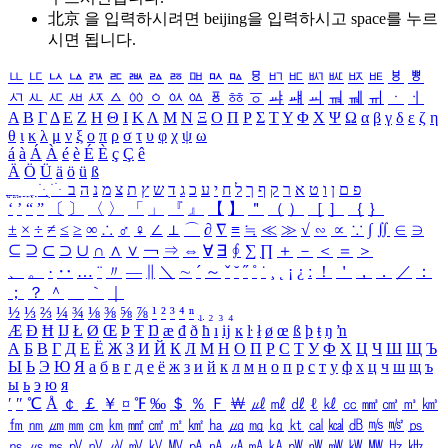
北京 을 입력하시려면
beijing
을 입력하시고 space를 누르
시면 됩니다.
ㅥ
ㅦ
ㅧ
ㅨ
ㅩ
ㅪ
ㅫ
ㅬ
ㅭ
ㅮ
ㅯ
ㅰ
ㅱ
ㅲ
ㅳ
ㅴ
ㅵ
ㅶ
ㅷ
ㅸ
ㅹ
ㅺ
ㅻ
ㅼ
ㅽ
ㅾ
ㅿ
ㆀ
ㆁ
ㆂ
ㆃ
ㆄ
ㆅ
ㆆ
ㆇ
ㆈ
ㆉ
ㆊ
ㆋ
ㆌ
ㆍ
ㆎ
Α
Β
Γ
Δ
Ε
Ζ
Η
Θ
Ι
Κ
Λ
Μ
Ν
Ξ
Ο
Π
Ρ
Σ
Τ
Υ
Φ
Χ
Ψ
Ω
α
β
γ
δ
ε
ζ
η
θ
ι
κ
λ
μ
ν
ξ
ο
π
ρ
σ
τ
υ
φ
χ
ψ
ω
á
à
Á
À
é
è
É
È
ç
Ç
ê
Ä
Ö
Ü
ä
ö
ü
ß
ְ
ֳ
ֲ
ֱ
ָ
ַ
ֵ
ֶ
ִ
ֹ
ּ
ֻ
ׂ
ׁ
ּ
ב
ה
נ
מ
צ
ת
ץ
ש
ד
ג
כ
ע
י
ח
ל
ך
ף
ק
ר
א
ט
ו
ן
ם
פ
‘
’
“
”
〔
〕
〈
〉
「
」
『
』
【
】
＂
（
）
［
］
｛
｝
±
×
÷
≠
≤
≥
∞
∴
♂
♀
∠
⊥
⌒
∂
∇
≡
≒
≪
≫
√
∽
∝
∵
∫
∬
∈
∋
⊆
⊇
⊂
⊃
∪
∩
∧
∨
￢
⇒
⇔
∀
∃
∮
∑
∏
＋
－
＜
＝
＞
、
。
·
‥
…
¨
〃
―
∥
＼
∼
´
～
ˇ
˘
˝
˚
˙
¸
˛
¡
¿
ː
！
＇
，
．
／
：
；
？
＾
＿
｀
｜
½
⅓
⅔
¼
¾
⅛
⅜
⅝
⅞
¹
²
³
⁴
ⁿ
₁
₂
₃
₄
Æ
Ð
Ħ
Ĳ
Ł
Ø
Œ
Þ
Ŧ
Ŋ
æ
đ
ð
ħ
ı
ĳ
ĸ
ŀ
ł
ø
œ
ß
þ
ŧ
ŋ
ŉ
А
Б
В
Г
Д
Е
Ё
Ж
З
И
Й
К
Л
М
Н
О
П
Р
С
Т
У
Ф
Х
Ц
Ч
Ш
Щ
Ъ
Ы
Ь
Э
Ю
Я
а
б
в
г
д
е
ё
ж
з
и
й
к
л
м
н
о
п
р
с
т
у
ф
х
ц
ч
ш
щ
ъ
ы
ь
э
ю
я
′
″
℃
Å
￠
￡
￥
¤
℉
‰
＄
％
Ｆ
￦
㎕
㎖
㎗
ℓ
㎘
㏄
㎣
㎤
㎥
㎦
㎙
㎚
㎛
㎜
㎝
㎞
㎟
㎠
㎡
㎢
㏊
㎍
㎎
㎏
㏏
㎈
㎉
㏈
㎧
㎨
㎰
㎱
㎲
㎳
㎴
㎵
㎶
㎷
㎸
㎹
㎀
㎁
㎂
㎃
㎄
㎺
㎻
㎽
㎾
㎿
㎐
㎑