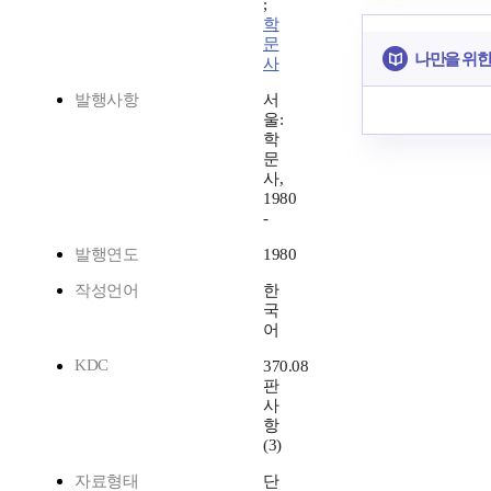
;
학
문
나만을 위한
사
발행사항
서
울:
학
문
사,
1980
-
발행연도
1980
작성언어
한
국
어
KDC
370.08
판
사
항
(3)
자료형태
단