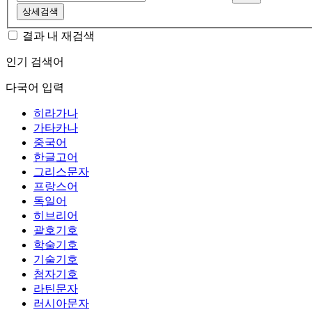
상세검색
결과 내 재검색
인기 검색어
다국어 입력
히라가나
가타카나
중국어
한글고어
그리스문자
프랑스어
독일어
히브리어
괄호기호
학술기호
기술기호
첨자기호
라틴문자
러시아문자