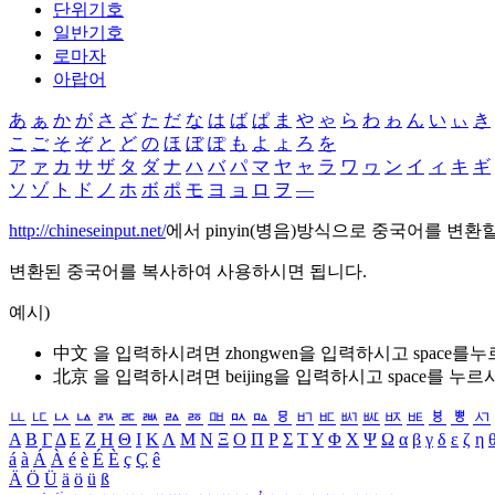
단위기호
일반기호
로마자
아랍어
あ
ぁ
か
が
さ
ざ
た
だ
な
は
ば
ぱ
ま
や
ゃ
ら
わ
ゎ
ん
い
ぃ
き
こ
ご
そ
ぞ
と
ど
の
ほ
ぼ
ぽ
も
よ
ょ
ろ
を
ア
ァ
カ
サ
ザ
タ
ダ
ナ
ハ
バ
パ
マ
ヤ
ャ
ラ
ワ
ヮ
ン
イ
ィ
キ
ギ
ソ
ゾ
ト
ド
ノ
ホ
ボ
ポ
モ
ヨ
ョ
ロ
ヲ
―
http://chineseinput.net/
에서 pinyin(병음)방식으로 중국어를 변환
변환된 중국어를 복사하여 사용하시면 됩니다.
예시)
中文 을 입력하시려면
zhongwen
을 입력하시고 space를
北京 을 입력하시려면
beijing
을 입력하시고 space를 누르
ㅥ
ㅦ
ㅧ
ㅨ
ㅩ
ㅪ
ㅫ
ㅬ
ㅭ
ㅮ
ㅯ
ㅰ
ㅱ
ㅲ
ㅳ
ㅴ
ㅵ
ㅶ
ㅷ
ㅸ
ㅹ
ㅺ
Α
Β
Γ
Δ
Ε
Ζ
Η
Θ
Ι
Κ
Λ
Μ
Ν
Ξ
Ο
Π
Ρ
Σ
Τ
Υ
Φ
Χ
Ψ
Ω
α
β
γ
δ
ε
ζ
η
á
à
Á
À
é
è
É
È
ç
Ç
ê
Ä
Ö
Ü
ä
ö
ü
ß