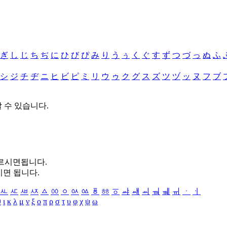
ぎ
し
じ
ち
ぢ
に
ひ
び
ぴ
み
り
う
ぅ
く
ぐ
す
ず
つ
づ
っ
ぬ
ふ
シ
ジ
チ
ヂ
ニ
ヒ
ビ
ピ
ミ
リ
ウ
ゥ
ク
グ
ス
ズ
ツ
ヅ
ッ
ヌ
フ
ブ
할 수 있습니다.
누르시면됩니다.
시면 됩니다.
ㅻ
ㅼ
ㅽ
ㅾ
ㅿ
ㆀ
ㆁ
ㆂ
ㆃ
ㆄ
ㆅ
ㆆ
ㆇ
ㆈ
ㆉ
ㆊ
ㆋ
ㆌ
ㆍ
ㆎ
θ
ι
κ
λ
μ
ν
ξ
ο
π
ρ
σ
τ
υ
φ
χ
ψ
ω