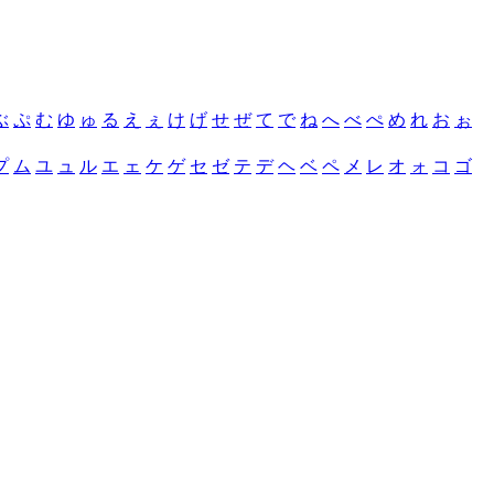
ぶ
ぷ
む
ゆ
ゅ
る
え
ぇ
け
げ
せ
ぜ
て
で
ね
へ
べ
ぺ
め
れ
お
ぉ
プ
ム
ユ
ュ
ル
エ
ェ
ケ
ゲ
セ
ゼ
テ
デ
ヘ
ベ
ペ
メ
レ
オ
ォ
コ
ゴ