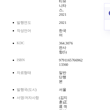
티유
니타
스,
2021
발행연도
2021
작성언어
한국
어
KDC
364.3076
판사
항(5)
ISBN
9791165766962
13360
자료형태
일반
단행
본
발행국(도시)
서울
서명/저자사항
(김지
훈)正
道 객