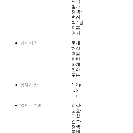
관식
형사
정책 :
범죄
학 / 김
지훈
편저
기타서명
문제
해결
력을
탄탄
하게
잡아
주는
형태사항
512 p.
; 26
cm
일반주기명
교정·
보호·
경찰
간부·
경행
특채