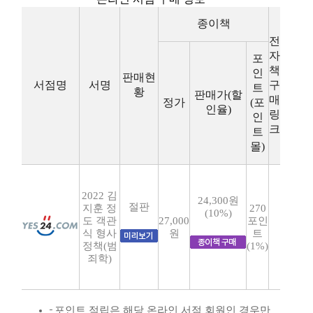
종이책
전
자
포
책
인
판매현
서점명
서명
구
트
황
판매가(할
매
정가
(포
인율)
링
인
크
트
몰)
2022 김
24,300원
절판
지훈 정
270
(10%)
도 객관
27,000
포인
식 형사
원
트
정책(범
(1%)
죄학)
포인트 적립은 해당 온라인 서점 회원인 경우만