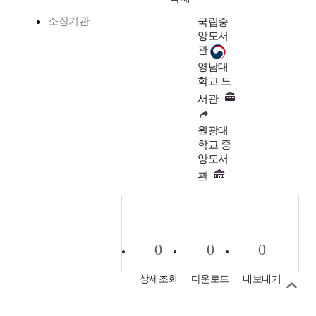
소장기관
국립중
앙도서
관
영남대
학교 도
서관
원광대
학교 중
앙도서
관
0
0
0
상세조회
다운로드
내보내기