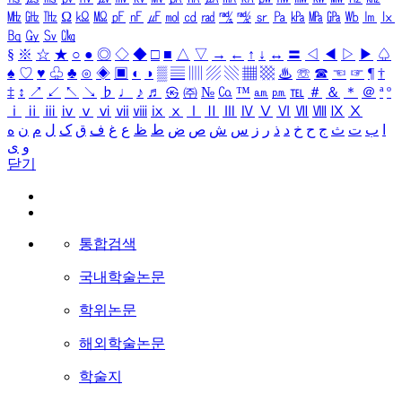
㎒
㎓
㎔
Ω
㏀
㏁
㎊
㎋
㎌
㏖
㏅
㎭
㎮
㎯
㏛
㎩
㎪
㎫
㎬
㏝
㏐
㏓
㏃
㏉
㏜
㏆
§
※
☆
★
○
●
◎
◇
◆
□
■
△
▽
→
←
↑
↓
↔
〓
◁
◀
▷
▶
♤
♠
♡
♥
♧
♣
⊙
◈
▣
◐
◑
▒
▤
▥
▨
▧
▦
▩
♨
☏
☎
☜
☞
¶
†
‡
↕
↗
↙
↖
↘
♭
♩
♪
♬
㉿
㈜
№
㏇
™
㏂
㏘
℡
＃
＆
＊
＠
ª
º
ⅰ
ⅱ
ⅲ
ⅳ
ⅴ
ⅵ
ⅶ
ⅷ
ⅸ
ⅹ
Ⅰ
Ⅱ
Ⅲ
Ⅳ
Ⅴ
Ⅵ
Ⅶ
Ⅷ
Ⅸ
Ⅹ
ا
ب
ت
ث
ج
ح
خ
د
ذ
ر
ز
س
ش
ص
ض
ط
ظ
ع
غ
ف
ق
ک
ل
م
ن
ه
و
ی
닫기
통합검색
국내학술논문
학위논문
해외학술논문
학술지