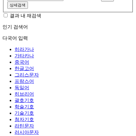
상세검색
결과 내 재검색
인기 검색어
다국어 입력
히라가나
가타카나
중국어
한글고어
그리스문자
프랑스어
독일어
히브리어
괄호기호
학술기호
기술기호
첨자기호
라틴문자
러시아문자