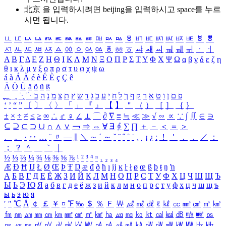
北京 을 입력하시려면
beijing
을 입력하시고 space를 누르
시면 됩니다.
ㅥ
ㅦ
ㅧ
ㅨ
ㅩ
ㅪ
ㅫ
ㅬ
ㅭ
ㅮ
ㅯ
ㅰ
ㅱ
ㅲ
ㅳ
ㅴ
ㅵ
ㅶ
ㅷ
ㅸ
ㅹ
ㅺ
ㅻ
ㅼ
ㅽ
ㅾ
ㅿ
ㆀ
ㆁ
ㆂ
ㆃ
ㆄ
ㆅ
ㆆ
ㆇ
ㆈ
ㆉ
ㆊ
ㆋ
ㆌ
ㆍ
ㆎ
Α
Β
Γ
Δ
Ε
Ζ
Η
Θ
Ι
Κ
Λ
Μ
Ν
Ξ
Ο
Π
Ρ
Σ
Τ
Υ
Φ
Χ
Ψ
Ω
α
β
γ
δ
ε
ζ
η
θ
ι
κ
λ
μ
ν
ξ
ο
π
ρ
σ
τ
υ
φ
χ
ψ
ω
á
à
Á
À
é
è
É
È
ç
Ç
ê
Ä
Ö
Ü
ä
ö
ü
ß
ְ
ֳ
ֲ
ֱ
ָ
ַ
ֵ
ֶ
ִ
ֹ
ּ
ֻ
ׂ
ׁ
ּ
ב
ה
נ
מ
צ
ת
ץ
ש
ד
ג
כ
ע
י
ח
ל
ך
ף
ק
ר
א
ט
ו
ן
ם
פ
‘
’
“
”
〔
〕
〈
〉
「
」
『
』
【
】
＂
（
）
［
］
｛
｝
±
×
÷
≠
≤
≥
∞
∴
♂
♀
∠
⊥
⌒
∂
∇
≡
≒
≪
≫
√
∽
∝
∵
∫
∬
∈
∋
⊆
⊇
⊂
⊃
∪
∩
∧
∨
￢
⇒
⇔
∀
∃
∮
∑
∏
＋
－
＜
＝
＞
、
。
·
‥
…
¨
〃
―
∥
＼
∼
´
～
ˇ
˘
˝
˚
˙
¸
˛
¡
¿
ː
！
＇
，
．
／
：
；
？
＾
＿
｀
｜
½
⅓
⅔
¼
¾
⅛
⅜
⅝
⅞
¹
²
³
⁴
ⁿ
₁
₂
₃
₄
Æ
Ð
Ħ
Ĳ
Ł
Ø
Œ
Þ
Ŧ
Ŋ
æ
đ
ð
ħ
ı
ĳ
ĸ
ŀ
ł
ø
œ
ß
þ
ŧ
ŋ
ŉ
А
Б
В
Г
Д
Е
Ё
Ж
З
И
Й
К
Л
М
Н
О
П
Р
С
Т
У
Ф
Х
Ц
Ч
Ш
Щ
Ъ
Ы
Ь
Э
Ю
Я
а
б
в
г
д
е
ё
ж
з
и
й
к
л
м
н
о
п
р
с
т
у
ф
х
ц
ч
ш
щ
ъ
ы
ь
э
ю
я
′
″
℃
Å
￠
￡
￥
¤
℉
‰
＄
％
Ｆ
￦
㎕
㎖
㎗
ℓ
㎘
㏄
㎣
㎤
㎥
㎦
㎙
㎚
㎛
㎜
㎝
㎞
㎟
㎠
㎡
㎢
㏊
㎍
㎎
㎏
㏏
㎈
㎉
㏈
㎧
㎨
㎰
㎱
㎲
㎳
㎴
㎵
㎶
㎷
㎸
㎹
㎀
㎁
㎂
㎃
㎄
㎺
㎻
㎽
㎾
㎿
㎐
㎑