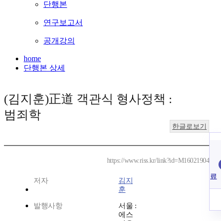
단행본
연구보고서
공개강의
home
단행본 상세
(김지훈)正道 객관식 형사정책 :
범죄학
한글로보기
https://www.riss.kr/link?id=M16021904
료
저자
김지
훈
발행사항
서울 :
에스