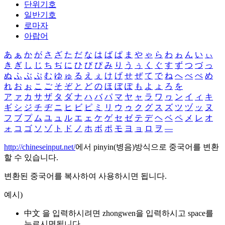
단위기호
일반기호
로마자
아랍어
あ
ぁ
か
が
さ
ざ
た
だ
な
は
ば
ぱ
ま
や
ゃ
ら
わ
ゎ
ん
い
ぃ
き
ぎ
し
じ
ち
ぢ
に
ひ
び
ぴ
み
り
う
ぅ
く
ぐ
す
ず
つ
づ
っ
ぬ
ふ
ぶ
ぷ
む
ゆ
ゅ
る
え
ぇ
け
げ
せ
ぜ
て
で
ね
へ
べ
ぺ
め
れ
お
ぉ
こ
ご
そ
ぞ
と
ど
の
ほ
ぼ
ぽ
も
よ
ょ
ろ
を
ア
ァ
カ
サ
ザ
タ
ダ
ナ
ハ
バ
パ
マ
ヤ
ャ
ラ
ワ
ヮ
ン
イ
ィ
キ
ギ
シ
ジ
チ
ヂ
ニ
ヒ
ビ
ピ
ミ
リ
ウ
ゥ
ク
グ
ス
ズ
ツ
ヅ
ッ
ヌ
フ
ブ
プ
ム
ユ
ュ
ル
エ
ェ
ケ
ゲ
セ
ゼ
テ
デ
ヘ
ベ
ペ
メ
レ
オ
ォ
コ
ゴ
ソ
ゾ
ト
ド
ノ
ホ
ボ
ポ
モ
ヨ
ョ
ロ
ヲ
―
http://chineseinput.net/
에서 pinyin(병음)방식으로 중국어를 변환
할 수 있습니다.
변환된 중국어를 복사하여 사용하시면 됩니다.
예시)
中文 을 입력하시려면
zhongwen
을 입력하시고 space를
누르시면됩니다.