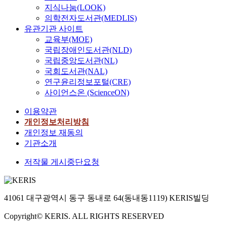
지식나눔(LOOK)
의학전자도서관(MEDLIS)
유관기관 사이트
교육부(MOE)
국립장애인도서관(NLD)
국립중앙도서관(NL)
국회도서관(NAL)
연구윤리정보포털(CRE)
사이언스온 (ScienceON)
이용약관
개인정보처리방침
개인정보 재동의
기관소개
저작물 게시중단요청
41061 대구광역시 동구 동내로 64(동내동1119) KERIS빌딩
Copyright© KERIS. ALL RIGHTS RESERVED