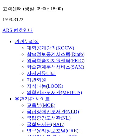
고객센터 (평일: 09:00~18:00)
1599-3122
ARS 번호안내
관련누리집
대학공개강의(KOCW)
학술정보통계시스템(Rinfo)
외국학술지지원센터(FRIC)
학술관계분석서비스(SAM)
사서커뮤니티
기관회원
지식나눔(LOOK)
의학전자도서관(MEDLIS)
유관기관 사이트
교육부(MOE)
국립장애인도서관(NLD)
국립중앙도서관(NL)
국회도서관(NAL)
연구윤리정보포털(CRE)