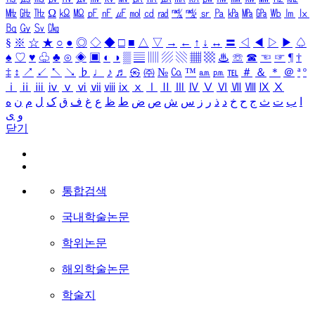
㎒
㎓
㎔
Ω
㏀
㏁
㎊
㎋
㎌
㏖
㏅
㎭
㎮
㎯
㏛
㎩
㎪
㎫
㎬
㏝
㏐
㏓
㏃
㏉
㏜
㏆
§
※
☆
★
○
●
◎
◇
◆
□
■
△
▽
→
←
↑
↓
↔
〓
◁
◀
▷
▶
♤
♠
♡
♥
♧
♣
⊙
◈
▣
◐
◑
▒
▤
▥
▨
▧
▦
▩
♨
☏
☎
☜
☞
¶
†
‡
↕
↗
↙
↖
↘
♭
♩
♪
♬
㉿
㈜
№
㏇
™
㏂
㏘
℡
＃
＆
＊
＠
ª
º
ⅰ
ⅱ
ⅲ
ⅳ
ⅴ
ⅵ
ⅶ
ⅷ
ⅸ
ⅹ
Ⅰ
Ⅱ
Ⅲ
Ⅳ
Ⅴ
Ⅵ
Ⅶ
Ⅷ
Ⅸ
Ⅹ
ا
ب
ت
ث
ج
ح
خ
د
ذ
ر
ز
س
ش
ص
ض
ط
ظ
ع
غ
ف
ق
ک
ل
م
ن
ه
و
ی
닫기
통합검색
국내학술논문
학위논문
해외학술논문
학술지