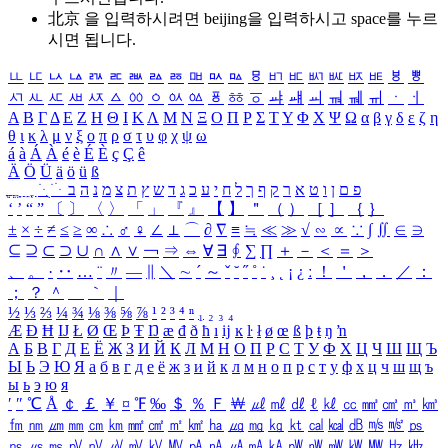
北京 을 입력하시려면
beijing
을 입력하시고 space를 누르
시면 됩니다.
ㅥ
ㅦ
ㅧ
ㅨ
ㅩ
ㅪ
ㅫ
ㅬ
ㅭ
ㅮ
ㅯ
ㅰ
ㅱ
ㅲ
ㅳ
ㅴ
ㅵ
ㅶ
ㅷ
ㅸ
ㅹ
ㅺ
ㅻ
ㅼ
ㅽ
ㅾ
ㅿ
ㆀ
ㆁ
ㆂ
ㆃ
ㆄ
ㆅ
ㆆ
ㆇ
ㆈ
ㆉ
ㆊ
ㆋ
ㆌ
ㆍ
ㆎ
Α
Β
Γ
Δ
Ε
Ζ
Η
Θ
Ι
Κ
Λ
Μ
Ν
Ξ
Ο
Π
Ρ
Σ
Τ
Υ
Φ
Χ
Ψ
Ω
α
β
γ
δ
ε
ζ
η
θ
ι
κ
λ
μ
ν
ξ
ο
π
ρ
σ
τ
υ
φ
χ
ψ
ω
á
à
Á
À
é
è
É
È
ç
Ç
ê
Ä
Ö
Ü
ä
ö
ü
ß
ְ
ֳ
ֲ
ֱ
ָ
ַ
ֵ
ֶ
ִ
ֹ
ּ
ֻ
ׂ
ׁ
ּ
ב
ה
נ
מ
צ
ת
ץ
ש
ד
ג
כ
ע
י
ח
ל
ך
ף
ק
ר
א
ט
ו
ן
ם
פ
‘
’
“
”
〔
〕
〈
〉
「
」
『
』
【
】
＂
（
）
［
］
｛
｝
±
×
÷
≠
≤
≥
∞
∴
♂
♀
∠
⊥
⌒
∂
∇
≡
≒
≪
≫
√
∽
∝
∵
∫
∬
∈
∋
⊆
⊇
⊂
⊃
∪
∩
∧
∨
￢
⇒
⇔
∀
∃
∮
∑
∏
＋
－
＜
＝
＞
、
。
·
‥
…
¨
〃
―
∥
＼
∼
´
～
ˇ
˘
˝
˚
˙
¸
˛
¡
¿
ː
！
＇
，
．
／
：
；
？
＾
＿
｀
｜
½
⅓
⅔
¼
¾
⅛
⅜
⅝
⅞
¹
²
³
⁴
ⁿ
₁
₂
₃
₄
Æ
Ð
Ħ
Ĳ
Ł
Ø
Œ
Þ
Ŧ
Ŋ
æ
đ
ð
ħ
ı
ĳ
ĸ
ŀ
ł
ø
œ
ß
þ
ŧ
ŋ
ŉ
А
Б
В
Г
Д
Е
Ё
Ж
З
И
Й
К
Л
М
Н
О
П
Р
С
Т
У
Ф
Х
Ц
Ч
Ш
Щ
Ъ
Ы
Ь
Э
Ю
Я
а
б
в
г
д
е
ё
ж
з
и
й
к
л
м
н
о
п
р
с
т
у
ф
х
ц
ч
ш
щ
ъ
ы
ь
э
ю
я
′
″
℃
Å
￠
￡
￥
¤
℉
‰
＄
％
Ｆ
￦
㎕
㎖
㎗
ℓ
㎘
㏄
㎣
㎤
㎥
㎦
㎙
㎚
㎛
㎜
㎝
㎞
㎟
㎠
㎡
㎢
㏊
㎍
㎎
㎏
㏏
㎈
㎉
㏈
㎧
㎨
㎰
㎱
㎲
㎳
㎴
㎵
㎶
㎷
㎸
㎹
㎀
㎁
㎂
㎃
㎄
㎺
㎻
㎽
㎾
㎿
㎐
㎑