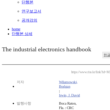
단행본
연구보고서
공개강의
home
단행본 상세
The industrial electronics handbook
한
https://www.riss.kr/link?id=
저자
Wilamowski,
Bodgan
;
Irwin, J. David
발행사항
Boca Raton,
Fla. : CRC