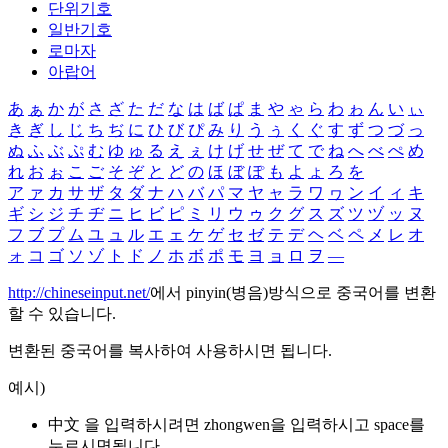
단위기호
일반기호
로마자
아랍어
あ
ぁ
か
が
さ
ざ
た
だ
な
は
ば
ぱ
ま
や
ゃ
ら
わ
ゎ
ん
い
ぃ
き
ぎ
し
じ
ち
ぢ
に
ひ
び
ぴ
み
り
う
ぅ
く
ぐ
す
ず
つ
づ
っ
ぬ
ふ
ぶ
ぷ
む
ゆ
ゅ
る
え
ぇ
け
げ
せ
ぜ
て
で
ね
へ
べ
ぺ
め
れ
お
ぉ
こ
ご
そ
ぞ
と
ど
の
ほ
ぼ
ぽ
も
よ
ょ
ろ
を
ア
ァ
カ
サ
ザ
タ
ダ
ナ
ハ
バ
パ
マ
ヤ
ャ
ラ
ワ
ヮ
ン
イ
ィ
キ
ギ
シ
ジ
チ
ヂ
ニ
ヒ
ビ
ピ
ミ
リ
ウ
ゥ
ク
グ
ス
ズ
ツ
ヅ
ッ
ヌ
フ
ブ
プ
ム
ユ
ュ
ル
エ
ェ
ケ
ゲ
セ
ゼ
テ
デ
ヘ
ベ
ペ
メ
レ
オ
ォ
コ
ゴ
ソ
ゾ
ト
ド
ノ
ホ
ボ
ポ
モ
ヨ
ョ
ロ
ヲ
―
http://chineseinput.net/
에서 pinyin(병음)방식으로 중국어를 변환
할 수 있습니다.
변환된 중국어를 복사하여 사용하시면 됩니다.
예시)
中文 을 입력하시려면
zhongwen
을 입력하시고 space를
누르시면됩니다.