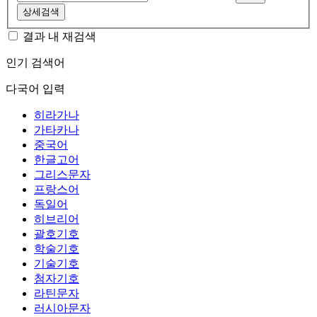
상세검색
결과 내 재검색
인기 검색어
다국어 입력
히라가나
가타카나
중국어
한글고어
그리스문자
프랑스어
독일어
히브리어
괄호기호
학술기호
기술기호
첨자기호
라틴문자
러시아문자