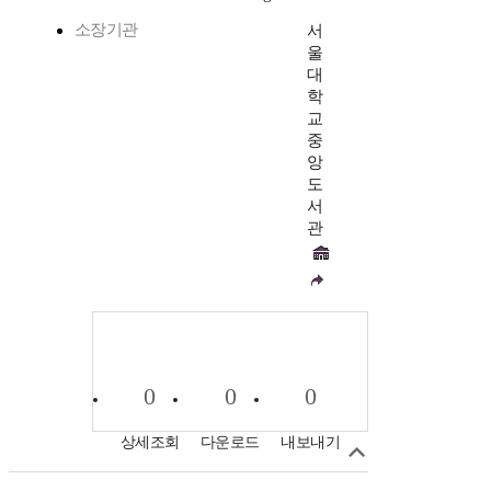
소장기관
서
울
대
학
교
중
앙
도
서
관
0
0
0
상세조회
다운로드
내보내기