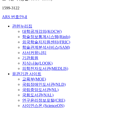
1599-3122
ARS 번호안내
관련누리집
대학공개강의(KOCW)
학술정보통계시스템(Rinfo)
외국학술지지원센터(FRIC)
학술관계분석서비스(SAM)
사서커뮤니티
기관회원
지식나눔(LOOK)
의학전자도서관(MEDLIS)
유관기관 사이트
교육부(MOE)
국립장애인도서관(NLD)
국립중앙도서관(NL)
국회도서관(NAL)
연구윤리정보포털(CRE)
사이언스온 (ScienceON)