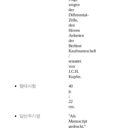
wegen
der
Differential-
Zölle,
den
Herren
Aeltesten
der
Berliner
Kaufmannschaft
/
erstattet
von
J.C.H.
Kupfer.
형태사항
40
p.
;
22
cm.
일반주기명
"Als
Manuscript
gedruckt."