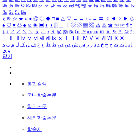
㎒
㎓
㎔
Ω
㏀
㏁
㎊
㎋
㎌
㏖
㏅
㎭
㎮
㎯
㏛
㎩
㎪
㎫
㎬
㏝
㏐
㏓
㏃
㏉
㏜
㏆
§
※
☆
★
○
●
◎
◇
◆
□
■
△
▽
→
←
↑
↓
↔
〓
◁
◀
▷
▶
♤
♠
♡
♥
♧
♣
⊙
◈
▣
◐
◑
▒
▤
▥
▨
▧
▦
▩
♨
☏
☎
☜
☞
¶
†
‡
↕
↗
↙
↖
↘
♭
♩
♪
♬
㉿
㈜
№
㏇
™
㏂
㏘
℡
＃
＆
＊
＠
ª
º
ⅰ
ⅱ
ⅲ
ⅳ
ⅴ
ⅵ
ⅶ
ⅷ
ⅸ
ⅹ
Ⅰ
Ⅱ
Ⅲ
Ⅳ
Ⅴ
Ⅵ
Ⅶ
Ⅷ
Ⅸ
Ⅹ
ا
ب
ت
ث
ج
ح
خ
د
ذ
ر
ز
س
ش
ص
ض
ط
ظ
ع
غ
ف
ق
ک
ل
م
ن
ه
و
ی
닫기
통합검색
국내학술논문
학위논문
해외학술논문
학술지