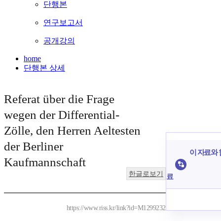
단행본
연구보고서
공개강의
home
단행본 상세
Referat über die Frage
wegen der Differential-
Zölle, den Herren Aeltesten
der Berliner
이 자료와 
Kaufmannschaft
한글로보기
료
https://www.riss.kr/link?id=M1299232