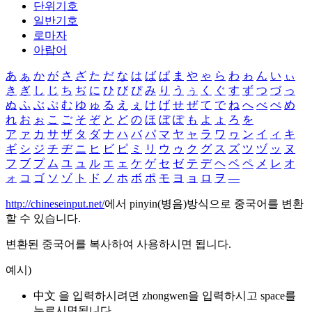
단위기호
일반기호
로마자
아랍어
あ
ぁ
か
が
さ
ざ
た
だ
な
は
ば
ぱ
ま
や
ゃ
ら
わ
ゎ
ん
い
ぃ
き
ぎ
し
じ
ち
ぢ
に
ひ
び
ぴ
み
り
う
ぅ
く
ぐ
す
ず
つ
づ
っ
ぬ
ふ
ぶ
ぷ
む
ゆ
ゅ
る
え
ぇ
け
げ
せ
ぜ
て
で
ね
へ
べ
ぺ
め
れ
お
ぉ
こ
ご
そ
ぞ
と
ど
の
ほ
ぼ
ぽ
も
よ
ょ
ろ
を
ア
ァ
カ
サ
ザ
タ
ダ
ナ
ハ
バ
パ
マ
ヤ
ャ
ラ
ワ
ヮ
ン
イ
ィ
キ
ギ
シ
ジ
チ
ヂ
ニ
ヒ
ビ
ピ
ミ
リ
ウ
ゥ
ク
グ
ス
ズ
ツ
ヅ
ッ
ヌ
フ
ブ
プ
ム
ユ
ュ
ル
エ
ェ
ケ
ゲ
セ
ゼ
テ
デ
ヘ
ベ
ペ
メ
レ
オ
ォ
コ
ゴ
ソ
ゾ
ト
ド
ノ
ホ
ボ
ポ
モ
ヨ
ョ
ロ
ヲ
―
http://chineseinput.net/
에서 pinyin(병음)방식으로 중국어를 변환
할 수 있습니다.
변환된 중국어를 복사하여 사용하시면 됩니다.
예시)
中文 을 입력하시려면
zhongwen
을 입력하시고 space를
누르시면됩니다.