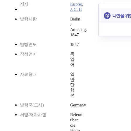
저자
Kupfer,
J. C. H
나만을 위
발행사항
Berlin
:
Amelang,
1847
발행연도
1847
작성언어
독
일
어
자료형태
일
반
단
행
본
발행국(도시)
Germany
서명/저자사항
Referat
über
die
Frage