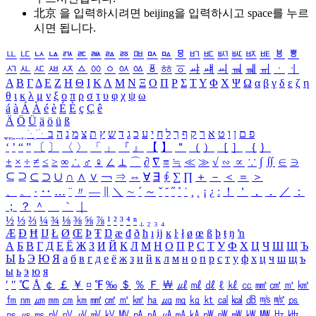
北京 을 입력하시려면
beijing
을 입력하시고 space를 누르
시면 됩니다.
ㅥ
ㅦ
ㅧ
ㅨ
ㅩ
ㅪ
ㅫ
ㅬ
ㅭ
ㅮ
ㅯ
ㅰ
ㅱ
ㅲ
ㅳ
ㅴ
ㅵ
ㅶ
ㅷ
ㅸ
ㅹ
ㅺ
ㅻ
ㅼ
ㅽ
ㅾ
ㅿ
ㆀ
ㆁ
ㆂ
ㆃ
ㆄ
ㆅ
ㆆ
ㆇ
ㆈ
ㆉ
ㆊ
ㆋ
ㆌ
ㆍ
ㆎ
Α
Β
Γ
Δ
Ε
Ζ
Η
Θ
Ι
Κ
Λ
Μ
Ν
Ξ
Ο
Π
Ρ
Σ
Τ
Υ
Φ
Χ
Ψ
Ω
α
β
γ
δ
ε
ζ
η
θ
ι
κ
λ
μ
ν
ξ
ο
π
ρ
σ
τ
υ
φ
χ
ψ
ω
á
à
Á
À
é
è
É
È
ç
Ç
ê
Ä
Ö
Ü
ä
ö
ü
ß
ְ
ֳ
ֲ
ֱ
ָ
ַ
ֵ
ֶ
ִ
ֹ
ּ
ֻ
ׂ
ׁ
ּ
ב
ה
נ
מ
צ
ת
ץ
ש
ד
ג
כ
ע
י
ח
ל
ך
ף
ק
ר
א
ט
ו
ן
ם
פ
‘
’
“
”
〔
〕
〈
〉
「
」
『
』
【
】
＂
（
）
［
］
｛
｝
±
×
÷
≠
≤
≥
∞
∴
♂
♀
∠
⊥
⌒
∂
∇
≡
≒
≪
≫
√
∽
∝
∵
∫
∬
∈
∋
⊆
⊇
⊂
⊃
∪
∩
∧
∨
￢
⇒
⇔
∀
∃
∮
∑
∏
＋
－
＜
＝
＞
、
。
·
‥
…
¨
〃
―
∥
＼
∼
´
～
ˇ
˘
˝
˚
˙
¸
˛
¡
¿
ː
！
＇
，
．
／
：
；
？
＾
＿
｀
｜
½
⅓
⅔
¼
¾
⅛
⅜
⅝
⅞
¹
²
³
⁴
ⁿ
₁
₂
₃
₄
Æ
Ð
Ħ
Ĳ
Ł
Ø
Œ
Þ
Ŧ
Ŋ
æ
đ
ð
ħ
ı
ĳ
ĸ
ŀ
ł
ø
œ
ß
þ
ŧ
ŋ
ŉ
А
Б
В
Г
Д
Е
Ё
Ж
З
И
Й
К
Л
М
Н
О
П
Р
С
Т
У
Ф
Х
Ц
Ч
Ш
Щ
Ъ
Ы
Ь
Э
Ю
Я
а
б
в
г
д
е
ё
ж
з
и
й
к
л
м
н
о
п
р
с
т
у
ф
х
ц
ч
ш
щ
ъ
ы
ь
э
ю
я
′
″
℃
Å
￠
￡
￥
¤
℉
‰
＄
％
Ｆ
￦
㎕
㎖
㎗
ℓ
㎘
㏄
㎣
㎤
㎥
㎦
㎙
㎚
㎛
㎜
㎝
㎞
㎟
㎠
㎡
㎢
㏊
㎍
㎎
㎏
㏏
㎈
㎉
㏈
㎧
㎨
㎰
㎱
㎲
㎳
㎴
㎵
㎶
㎷
㎸
㎹
㎀
㎁
㎂
㎃
㎄
㎺
㎻
㎽
㎾
㎿
㎐
㎑