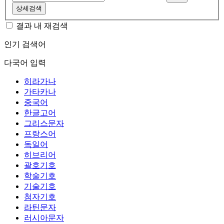
상세검색
결과 내 재검색
인기 검색어
다국어 입력
히라가나
가타카나
중국어
한글고어
그리스문자
프랑스어
독일어
히브리어
괄호기호
학술기호
기술기호
첨자기호
라틴문자
러시아문자