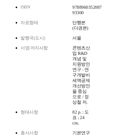
ISBN
9788960352087
93300
자료형태
단행본
(다권본)
발행국(도시)
서울
서명/저자사항
콘텐츠산
업 R&D
개념 및
지원방안
연구 : 연
구개발비
세액공제
개선방안
을 중심
으로 / 정
상철 저.
형태사항
82 p. : 도
표 ; 24
cm.
총서사항
기본연구