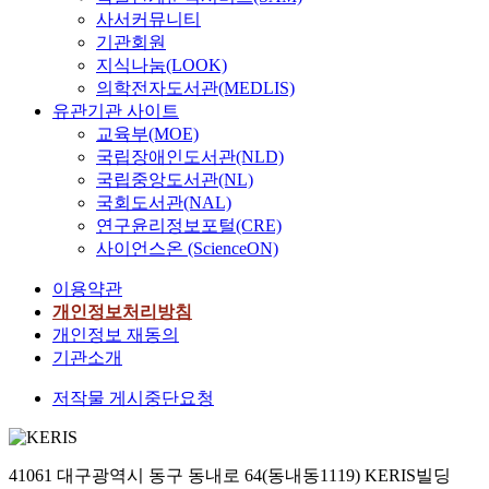
사서커뮤니티
기관회원
지식나눔(LOOK)
의학전자도서관(MEDLIS)
유관기관 사이트
교육부(MOE)
국립장애인도서관(NLD)
국립중앙도서관(NL)
국회도서관(NAL)
연구윤리정보포털(CRE)
사이언스온 (ScienceON)
이용약관
개인정보처리방침
개인정보 재동의
기관소개
저작물 게시중단요청
41061 대구광역시 동구 동내로 64(동내동1119) KERIS빌딩