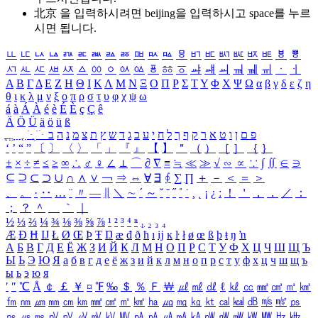
北京 을 입력하시려면
beijing
을 입력하시고 space를 누르
시면 됩니다.
ㅥ
ㅦ
ㅧ
ㅨ
ㅩ
ㅪ
ㅫ
ㅬ
ㅭ
ㅮ
ㅯ
ㅰ
ㅱ
ㅲ
ㅳ
ㅴ
ㅵ
ㅶ
ㅷ
ㅸ
ㅹ
ㅺ
ㅻ
ㅼ
ㅽ
ㅾ
ㅿ
ㆀ
ㆁ
ㆂ
ㆃ
ㆄ
ㆅ
ㆆ
ㆇ
ㆈ
ㆉ
ㆊ
ㆋ
ㆌ
ㆍ
ㆎ
Α
Β
Γ
Δ
Ε
Ζ
Η
Θ
Ι
Κ
Λ
Μ
Ν
Ξ
Ο
Π
Ρ
Σ
Τ
Υ
Φ
Χ
Ψ
Ω
α
β
γ
δ
ε
ζ
η
θ
ι
κ
λ
μ
ν
ξ
ο
π
ρ
σ
τ
υ
φ
χ
ψ
ω
á
à
Á
À
é
è
É
È
ç
Ç
ê
Ä
Ö
Ü
ä
ö
ü
ß
ְ
ֳ
ֲ
ֱ
ָ
ַ
ֵ
ֶ
ִ
ֹ
ּ
ֻ
ׂ
ׁ
ּ
ב
ה
נ
מ
צ
ת
ץ
ש
ד
ג
כ
ע
י
ח
ל
ך
ף
ק
ר
א
ט
ו
ן
ם
פ
‘
’
“
”
〔
〕
〈
〉
「
」
『
』
【
】
＂
（
）
［
］
｛
｝
±
×
÷
≠
≤
≥
∞
∴
♂
♀
∠
⊥
⌒
∂
∇
≡
≒
≪
≫
√
∽
∝
∵
∫
∬
∈
∋
⊆
⊇
⊂
⊃
∪
∩
∧
∨
￢
⇒
⇔
∀
∃
∮
∑
∏
＋
－
＜
＝
＞
、
。
·
‥
…
¨
〃
―
∥
＼
∼
´
～
ˇ
˘
˝
˚
˙
¸
˛
¡
¿
ː
！
＇
，
．
／
：
；
？
＾
＿
｀
｜
½
⅓
⅔
¼
¾
⅛
⅜
⅝
⅞
¹
²
³
⁴
ⁿ
₁
₂
₃
₄
Æ
Ð
Ħ
Ĳ
Ł
Ø
Œ
Þ
Ŧ
Ŋ
æ
đ
ð
ħ
ı
ĳ
ĸ
ŀ
ł
ø
œ
ß
þ
ŧ
ŋ
ŉ
А
Б
В
Г
Д
Е
Ё
Ж
З
И
Й
К
Л
М
Н
О
П
Р
С
Т
У
Ф
Х
Ц
Ч
Ш
Щ
Ъ
Ы
Ь
Э
Ю
Я
а
б
в
г
д
е
ё
ж
з
и
й
к
л
м
н
о
п
р
с
т
у
ф
х
ц
ч
ш
щ
ъ
ы
ь
э
ю
я
′
″
℃
Å
￠
￡
￥
¤
℉
‰
＄
％
Ｆ
￦
㎕
㎖
㎗
ℓ
㎘
㏄
㎣
㎤
㎥
㎦
㎙
㎚
㎛
㎜
㎝
㎞
㎟
㎠
㎡
㎢
㏊
㎍
㎎
㎏
㏏
㎈
㎉
㏈
㎧
㎨
㎰
㎱
㎲
㎳
㎴
㎵
㎶
㎷
㎸
㎹
㎀
㎁
㎂
㎃
㎄
㎺
㎻
㎽
㎾
㎿
㎐
㎑