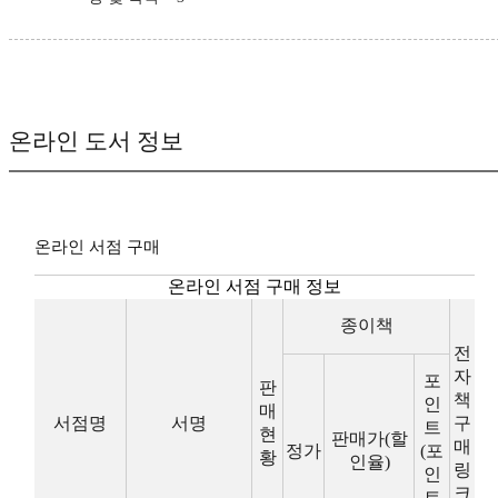
온라인 도서 정보
온라인 서점 구매
온라인 서점 구매 정보
종이책
전
자
포
판
책
인
매
서점명
서명
구
트
현
판매가(할
매
정가
(포
황
인율)
링
인
크
트