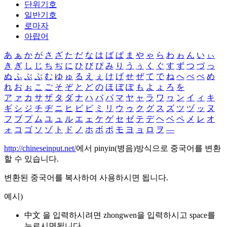
단위기호
일반기호
로마자
아랍어
あ
ぁ
か
が
さ
ざ
た
だ
な
は
ば
ぱ
ま
や
ゃ
ら
わ
ゎ
ん
い
ぃ
き
ぎ
し
じ
ち
ぢ
に
ひ
び
ぴ
み
り
う
ぅ
く
ぐ
す
ず
つ
づ
っ
ぬ
ふ
ぶ
ぷ
む
ゆ
ゅ
る
え
ぇ
け
げ
せ
ぜ
て
で
ね
へ
べ
ぺ
め
れ
お
ぉ
こ
ご
そ
ぞ
と
ど
の
ほ
ぼ
ぽ
も
よ
ょ
ろ
を
ア
ァ
カ
サ
ザ
タ
ダ
ナ
ハ
バ
パ
マ
ヤ
ャ
ラ
ワ
ヮ
ン
イ
ィ
キ
ギ
シ
ジ
チ
ヂ
ニ
ヒ
ビ
ピ
ミ
リ
ウ
ゥ
ク
グ
ス
ズ
ツ
ヅ
ッ
ヌ
フ
ブ
プ
ム
ユ
ュ
ル
エ
ェ
ケ
ゲ
セ
ゼ
テ
デ
ヘ
ベ
ペ
メ
レ
オ
ォ
コ
ゴ
ソ
ゾ
ト
ド
ノ
ホ
ボ
ポ
モ
ヨ
ョ
ロ
ヲ
―
http://chineseinput.net/
에서 pinyin(병음)방식으로 중국어를 변환
할 수 있습니다.
변환된 중국어를 복사하여 사용하시면 됩니다.
예시)
中文 을 입력하시려면
zhongwen
을 입력하시고 space를
누르시면됩니다.