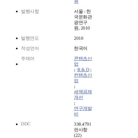
원
발행사항
서울 : 한
국문화관
광연구
원, 2010
발행연도
2010
작성언어
한국어
주제어
콘텐츠산
업
;
R & D
;
컨텐츠산
업
;
세액공제
개선
;
연구개발
비
DDC
338.4791
판사항
(22)