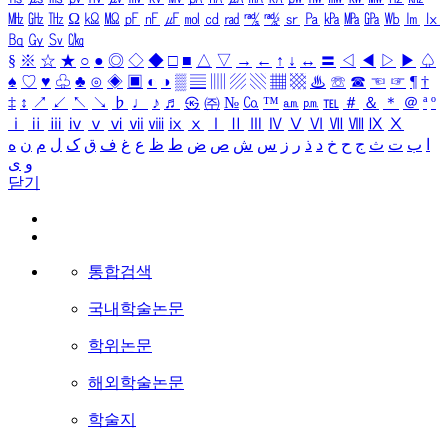
㎒
㎓
㎔
Ω
㏀
㏁
㎊
㎋
㎌
㏖
㏅
㎭
㎮
㎯
㏛
㎩
㎪
㎫
㎬
㏝
㏐
㏓
㏃
㏉
㏜
㏆
§
※
☆
★
○
●
◎
◇
◆
□
■
△
▽
→
←
↑
↓
↔
〓
◁
◀
▷
▶
♤
♠
♡
♥
♧
♣
⊙
◈
▣
◐
◑
▒
▤
▥
▨
▧
▦
▩
♨
☏
☎
☜
☞
¶
†
‡
↕
↗
↙
↖
↘
♭
♩
♪
♬
㉿
㈜
№
㏇
™
㏂
㏘
℡
＃
＆
＊
＠
ª
º
ⅰ
ⅱ
ⅲ
ⅳ
ⅴ
ⅵ
ⅶ
ⅷ
ⅸ
ⅹ
Ⅰ
Ⅱ
Ⅲ
Ⅳ
Ⅴ
Ⅵ
Ⅶ
Ⅷ
Ⅸ
Ⅹ
ا
ب
ت
ث
ج
ح
خ
د
ذ
ر
ز
س
ش
ص
ض
ط
ظ
ع
غ
ف
ق
ک
ل
م
ن
ه
و
ی
닫기
통합검색
국내학술논문
학위논문
해외학술논문
학술지