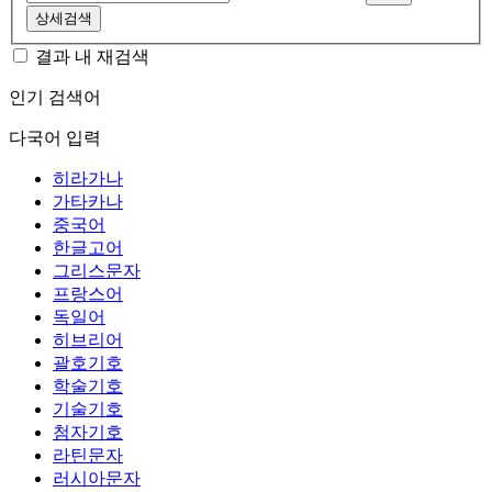
상세검색
결과 내 재검색
인기 검색어
다국어 입력
히라가나
가타카나
중국어
한글고어
그리스문자
프랑스어
독일어
히브리어
괄호기호
학술기호
기술기호
첨자기호
라틴문자
러시아문자