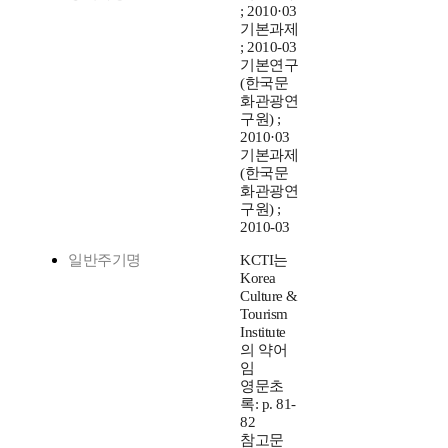
; 2010·03
기본과제
; 2010-03
기본연구
(한국문
화관광연
구원) ;
2010·03
기본과제
(한국문
화관광연
구원) ;
2010-03
일반주기명
KCTI는
Korea
Culture &
Tourism
Institute
의 약어
임
영문초
록: p. 81-
82
참고문