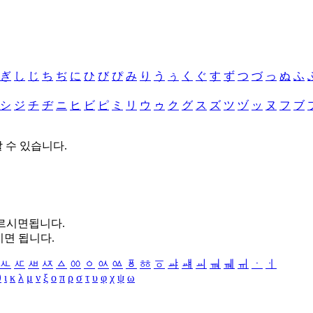
ぎ
し
じ
ち
ぢ
に
ひ
び
ぴ
み
り
う
ぅ
く
ぐ
す
ず
つ
づ
っ
ぬ
ふ
シ
ジ
チ
ヂ
ニ
ヒ
ビ
ピ
ミ
リ
ウ
ゥ
ク
グ
ス
ズ
ツ
ヅ
ッ
ヌ
フ
ブ
할 수 있습니다.
누르시면됩니다.
시면 됩니다.
ㅻ
ㅼ
ㅽ
ㅾ
ㅿ
ㆀ
ㆁ
ㆂ
ㆃ
ㆄ
ㆅ
ㆆ
ㆇ
ㆈ
ㆉ
ㆊ
ㆋ
ㆌ
ㆍ
ㆎ
θ
ι
κ
λ
μ
ν
ξ
ο
π
ρ
σ
τ
υ
φ
χ
ψ
ω