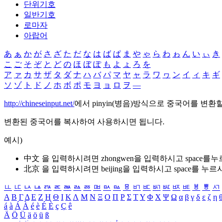
단위기호
일반기호
로마자
아랍어
あ
ぁ
か
が
さ
ざ
た
だ
な
は
ば
ぱ
ま
や
ゃ
ら
わ
ゎ
ん
い
ぃ
き
こ
ご
そ
ぞ
と
ど
の
ほ
ぼ
ぽ
も
よ
ょ
ろ
を
ア
ァ
カ
サ
ザ
タ
ダ
ナ
ハ
バ
パ
マ
ヤ
ャ
ラ
ワ
ヮ
ン
イ
ィ
キ
ギ
ソ
ゾ
ト
ド
ノ
ホ
ボ
ポ
モ
ヨ
ョ
ロ
ヲ
―
http://chineseinput.net/
에서 pinyin(병음)방식으로 중국어를 변환
변환된 중국어를 복사하여 사용하시면 됩니다.
예시)
中文 을 입력하시려면
zhongwen
을 입력하시고 space를
北京 을 입력하시려면
beijing
을 입력하시고 space를 누르
ㅥ
ㅦ
ㅧ
ㅨ
ㅩ
ㅪ
ㅫ
ㅬ
ㅭ
ㅮ
ㅯ
ㅰ
ㅱ
ㅲ
ㅳ
ㅴ
ㅵ
ㅶ
ㅷ
ㅸ
ㅹ
ㅺ
Α
Β
Γ
Δ
Ε
Ζ
Η
Θ
Ι
Κ
Λ
Μ
Ν
Ξ
Ο
Π
Ρ
Σ
Τ
Υ
Φ
Χ
Ψ
Ω
α
β
γ
δ
ε
ζ
η
á
à
Á
À
é
è
É
È
ç
Ç
ê
Ä
Ö
Ü
ä
ö
ü
ß