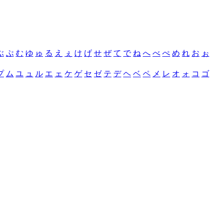
ぶ
ぷ
む
ゆ
ゅ
る
え
ぇ
け
げ
せ
ぜ
て
で
ね
へ
べ
ぺ
め
れ
お
ぉ
プ
ム
ユ
ュ
ル
エ
ェ
ケ
ゲ
セ
ゼ
テ
デ
ヘ
ベ
ペ
メ
レ
オ
ォ
コ
ゴ