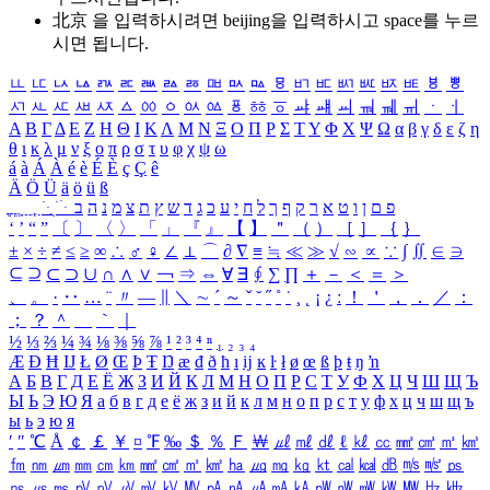
北京 을 입력하시려면
beijing
을 입력하시고 space를 누르
시면 됩니다.
ㅥ
ㅦ
ㅧ
ㅨ
ㅩ
ㅪ
ㅫ
ㅬ
ㅭ
ㅮ
ㅯ
ㅰ
ㅱ
ㅲ
ㅳ
ㅴ
ㅵ
ㅶ
ㅷ
ㅸ
ㅹ
ㅺ
ㅻ
ㅼ
ㅽ
ㅾ
ㅿ
ㆀ
ㆁ
ㆂ
ㆃ
ㆄ
ㆅ
ㆆ
ㆇ
ㆈ
ㆉ
ㆊ
ㆋ
ㆌ
ㆍ
ㆎ
Α
Β
Γ
Δ
Ε
Ζ
Η
Θ
Ι
Κ
Λ
Μ
Ν
Ξ
Ο
Π
Ρ
Σ
Τ
Υ
Φ
Χ
Ψ
Ω
α
β
γ
δ
ε
ζ
η
θ
ι
κ
λ
μ
ν
ξ
ο
π
ρ
σ
τ
υ
φ
χ
ψ
ω
á
à
Á
À
é
è
É
È
ç
Ç
ê
Ä
Ö
Ü
ä
ö
ü
ß
ְ
ֳ
ֲ
ֱ
ָ
ַ
ֵ
ֶ
ִ
ֹ
ּ
ֻ
ׂ
ׁ
ּ
ב
ה
נ
מ
צ
ת
ץ
ש
ד
ג
כ
ע
י
ח
ל
ך
ף
ק
ר
א
ט
ו
ן
ם
פ
‘
’
“
”
〔
〕
〈
〉
「
」
『
』
【
】
＂
（
）
［
］
｛
｝
±
×
÷
≠
≤
≥
∞
∴
♂
♀
∠
⊥
⌒
∂
∇
≡
≒
≪
≫
√
∽
∝
∵
∫
∬
∈
∋
⊆
⊇
⊂
⊃
∪
∩
∧
∨
￢
⇒
⇔
∀
∃
∮
∑
∏
＋
－
＜
＝
＞
、
。
·
‥
…
¨
〃
―
∥
＼
∼
´
～
ˇ
˘
˝
˚
˙
¸
˛
¡
¿
ː
！
＇
，
．
／
：
；
？
＾
＿
｀
｜
½
⅓
⅔
¼
¾
⅛
⅜
⅝
⅞
¹
²
³
⁴
ⁿ
₁
₂
₃
₄
Æ
Ð
Ħ
Ĳ
Ł
Ø
Œ
Þ
Ŧ
Ŋ
æ
đ
ð
ħ
ı
ĳ
ĸ
ŀ
ł
ø
œ
ß
þ
ŧ
ŋ
ŉ
А
Б
В
Г
Д
Е
Ё
Ж
З
И
Й
К
Л
М
Н
О
П
Р
С
Т
У
Ф
Х
Ц
Ч
Ш
Щ
Ъ
Ы
Ь
Э
Ю
Я
а
б
в
г
д
е
ё
ж
з
и
й
к
л
м
н
о
п
р
с
т
у
ф
х
ц
ч
ш
щ
ъ
ы
ь
э
ю
я
′
″
℃
Å
￠
￡
￥
¤
℉
‰
＄
％
Ｆ
￦
㎕
㎖
㎗
ℓ
㎘
㏄
㎣
㎤
㎥
㎦
㎙
㎚
㎛
㎜
㎝
㎞
㎟
㎠
㎡
㎢
㏊
㎍
㎎
㎏
㏏
㎈
㎉
㏈
㎧
㎨
㎰
㎱
㎲
㎳
㎴
㎵
㎶
㎷
㎸
㎹
㎀
㎁
㎂
㎃
㎄
㎺
㎻
㎽
㎾
㎿
㎐
㎑