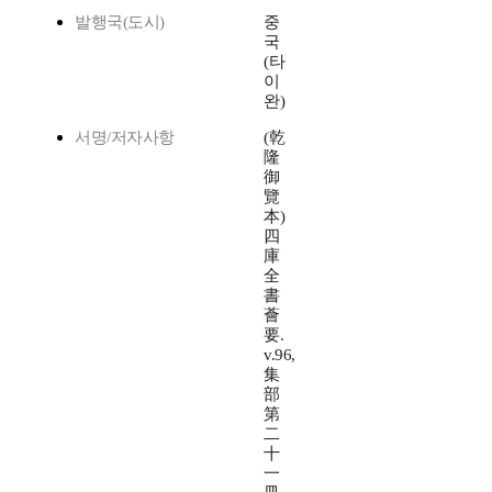
발행국(도시)
중
국
(타
이
완)
서명/저자사항
(乾
隆
御
覽
本)
四
庫
全
書
薈
要.
v.96,
集
部
第
二
十
一