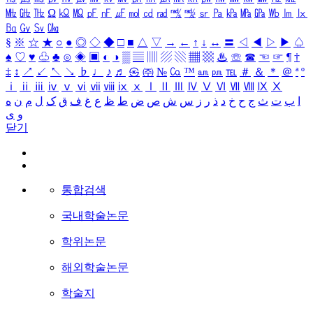
㎒
㎓
㎔
Ω
㏀
㏁
㎊
㎋
㎌
㏖
㏅
㎭
㎮
㎯
㏛
㎩
㎪
㎫
㎬
㏝
㏐
㏓
㏃
㏉
㏜
㏆
§
※
☆
★
○
●
◎
◇
◆
□
■
△
▽
→
←
↑
↓
↔
〓
◁
◀
▷
▶
♤
♠
♡
♥
♧
♣
⊙
◈
▣
◐
◑
▒
▤
▥
▨
▧
▦
▩
♨
☏
☎
☜
☞
¶
†
‡
↕
↗
↙
↖
↘
♭
♩
♪
♬
㉿
㈜
№
㏇
™
㏂
㏘
℡
＃
＆
＊
＠
ª
º
ⅰ
ⅱ
ⅲ
ⅳ
ⅴ
ⅵ
ⅶ
ⅷ
ⅸ
ⅹ
Ⅰ
Ⅱ
Ⅲ
Ⅳ
Ⅴ
Ⅵ
Ⅶ
Ⅷ
Ⅸ
Ⅹ
ا
ب
ت
ث
ج
ح
خ
د
ذ
ر
ز
س
ش
ص
ض
ط
ظ
ع
غ
ف
ق
ک
ل
م
ن
ه
و
ی
닫기
통합검색
국내학술논문
학위논문
해외학술논문
학술지