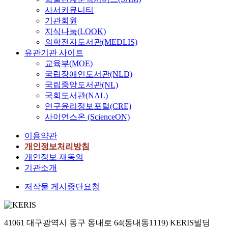
사서커뮤니티
기관회원
지식나눔(LOOK)
의학전자도서관(MEDLIS)
유관기관 사이트
교육부(MOE)
국립장애인도서관(NLD)
국립중앙도서관(NL)
국회도서관(NAL)
연구윤리정보포털(CRE)
사이언스온 (ScienceON)
이용약관
개인정보처리방침
개인정보 재동의
기관소개
저작물 게시중단요청
41061 대구광역시 동구 동내로 64(동내동1119) KERIS빌딩