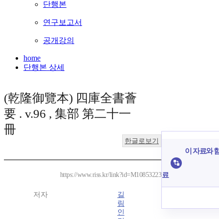
단행본
연구보고서
공개강의
home
단행본 상세
(乾隆御覽本) 四庫全書薈
要 . v.96 , 集部 第二十一
冊
한글로보기
이 자료와 함
료
https://www.riss.kr/link?id=M10853223
저자
길
림
인