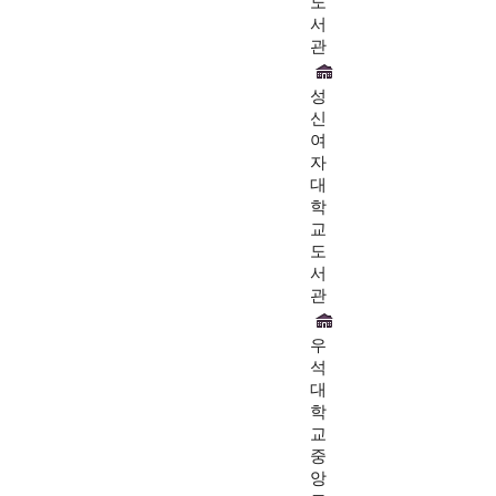
도
서
관
성
신
여
자
대
학
교
도
서
관
우
석
대
학
교
중
앙