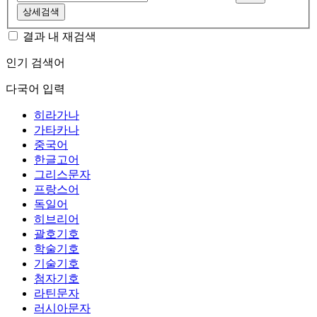
상세검색
결과 내 재검색
인기 검색어
다국어 입력
히라가나
가타카나
중국어
한글고어
그리스문자
프랑스어
독일어
히브리어
괄호기호
학술기호
기술기호
첨자기호
라틴문자
러시아문자