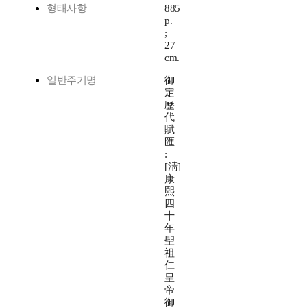
형태사항
885
p.
;
27
cm.
일반주기명
御
定
歷
代
賦
匯
:
[淸]
康
熙
四
十
年
聖
祖
仁
皇
帝
御