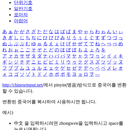
단위기호
일반기호
로마자
아랍어
あ
ぁ
か
が
さ
ざ
た
だ
な
は
ば
ぱ
ま
や
ゃ
ら
わ
ゎ
ん
い
ぃ
き
ぎ
し
じ
ち
ぢ
に
ひ
び
ぴ
み
り
う
ぅ
く
ぐ
す
ず
つ
づ
っ
ぬ
ふ
ぶ
ぷ
む
ゆ
ゅ
る
え
ぇ
け
げ
せ
ぜ
て
で
ね
へ
べ
ぺ
め
れ
お
ぉ
こ
ご
そ
ぞ
と
ど
の
ほ
ぼ
ぽ
も
よ
ょ
ろ
を
ア
ァ
カ
サ
ザ
タ
ダ
ナ
ハ
バ
パ
マ
ヤ
ャ
ラ
ワ
ヮ
ン
イ
ィ
キ
ギ
シ
ジ
チ
ヂ
ニ
ヒ
ビ
ピ
ミ
リ
ウ
ゥ
ク
グ
ス
ズ
ツ
ヅ
ッ
ヌ
フ
ブ
プ
ム
ユ
ュ
ル
エ
ェ
ケ
ゲ
セ
ゼ
テ
デ
ヘ
ベ
ペ
メ
レ
オ
ォ
コ
ゴ
ソ
ゾ
ト
ド
ノ
ホ
ボ
ポ
モ
ヨ
ョ
ロ
ヲ
―
http://chineseinput.net/
에서 pinyin(병음)방식으로 중국어를 변환
할 수 있습니다.
변환된 중국어를 복사하여 사용하시면 됩니다.
예시)
中文 을 입력하시려면
zhongwen
을 입력하시고 space를
누르시면됩니다.