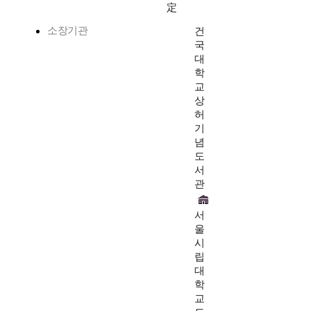
定
소장기관
건
국
대
학
교
상
허
기
념
도
서
관
서
울
시
립
대
학
교