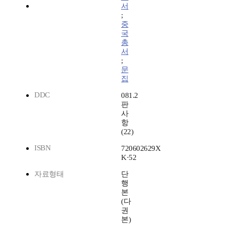
서
;
중
국
총
서
;
문
집
DDC
081.2
판
사
항
(22)
ISBN
720602629X
K·52
자료형태
단
행
본
(다
권
본)