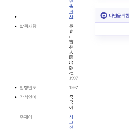
민
출
판
나만을 위한
사
발행사항
長
春
:
吉
林
人
民
出
版
社,
1997
발행연도
1997
작성언어
중
국
어
주제어
사
고
전