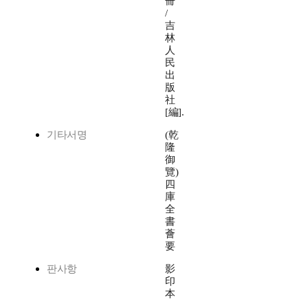
冊
/
吉
林
人
民
出
版
社
[編].
기타서명
(乾
隆
御
覽)
四
庫
全
書
薈
要
판사항
影
印
本