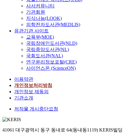
사서커뮤니티
기관회원
지식나눔(LOOK)
의학전자도서관(MEDLIS)
유관기관 사이트
교육부(MOE)
국립장애인도서관(NLD)
국립중앙도서관(NL)
국회도서관(NAL)
연구윤리정보포털(CRE)
사이언스온 (ScienceON)
이용약관
개인정보처리방침
개인정보 재동의
기관소개
저작물 게시중단요청
41061 대구광역시 동구 동내로 64(동내동1119) KERIS빌딩