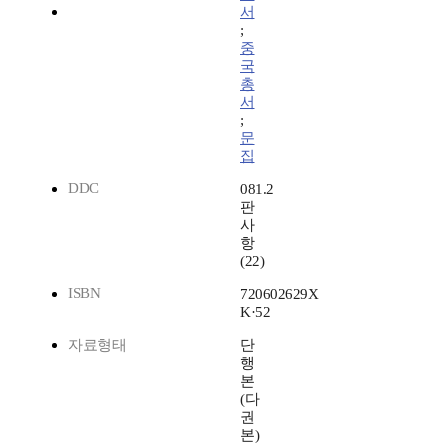
서
;
중
국
총
서
;
문
집
DDC
081.2
판
사
항
(22)
ISBN
720602629X
K·52
자료형태
단
행
본
(다
권
본)