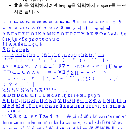
北京 을 입력하시려면
beijing
을 입력하시고 space를 누르
시면 됩니다.
ㅥ
ㅦ
ㅧ
ㅨ
ㅩ
ㅪ
ㅫ
ㅬ
ㅭ
ㅮ
ㅯ
ㅰ
ㅱ
ㅲ
ㅳ
ㅴ
ㅵ
ㅶ
ㅷ
ㅸ
ㅹ
ㅺ
ㅻ
ㅼ
ㅽ
ㅾ
ㅿ
ㆀ
ㆁ
ㆂ
ㆃ
ㆄ
ㆅ
ㆆ
ㆇ
ㆈ
ㆉ
ㆊ
ㆋ
ㆌ
ㆍ
ㆎ
Α
Β
Γ
Δ
Ε
Ζ
Η
Θ
Ι
Κ
Λ
Μ
Ν
Ξ
Ο
Π
Ρ
Σ
Τ
Υ
Φ
Χ
Ψ
Ω
α
β
γ
δ
ε
ζ
η
θ
ι
κ
λ
μ
ν
ξ
ο
π
ρ
σ
τ
υ
φ
χ
ψ
ω
á
à
Á
À
é
è
É
È
ç
Ç
ê
Ä
Ö
Ü
ä
ö
ü
ß
ְ
ֳ
ֲ
ֱ
ָ
ַ
ֵ
ֶ
ִ
ֹ
ּ
ֻ
ׂ
ׁ
ּ
ב
ה
נ
מ
צ
ת
ץ
ש
ד
ג
כ
ע
י
ח
ל
ך
ף
ק
ר
א
ט
ו
ן
ם
פ
‘
’
“
”
〔
〕
〈
〉
「
」
『
』
【
】
＂
（
）
［
］
｛
｝
±
×
÷
≠
≤
≥
∞
∴
♂
♀
∠
⊥
⌒
∂
∇
≡
≒
≪
≫
√
∽
∝
∵
∫
∬
∈
∋
⊆
⊇
⊂
⊃
∪
∩
∧
∨
￢
⇒
⇔
∀
∃
∮
∑
∏
＋
－
＜
＝
＞
、
。
·
‥
…
¨
〃
―
∥
＼
∼
´
～
ˇ
˘
˝
˚
˙
¸
˛
¡
¿
ː
！
＇
，
．
／
：
；
？
＾
＿
｀
｜
½
⅓
⅔
¼
¾
⅛
⅜
⅝
⅞
¹
²
³
⁴
ⁿ
₁
₂
₃
₄
Æ
Ð
Ħ
Ĳ
Ł
Ø
Œ
Þ
Ŧ
Ŋ
æ
đ
ð
ħ
ı
ĳ
ĸ
ŀ
ł
ø
œ
ß
þ
ŧ
ŋ
ŉ
А
Б
В
Г
Д
Е
Ё
Ж
З
И
Й
К
Л
М
Н
О
П
Р
С
Т
У
Ф
Х
Ц
Ч
Ш
Щ
Ъ
Ы
Ь
Э
Ю
Я
а
б
в
г
д
е
ё
ж
з
и
й
к
л
м
н
о
п
р
с
т
у
ф
х
ц
ч
ш
щ
ъ
ы
ь
э
ю
я
′
″
℃
Å
￠
￡
￥
¤
℉
‰
＄
％
Ｆ
￦
㎕
㎖
㎗
ℓ
㎘
㏄
㎣
㎤
㎥
㎦
㎙
㎚
㎛
㎜
㎝
㎞
㎟
㎠
㎡
㎢
㏊
㎍
㎎
㎏
㏏
㎈
㎉
㏈
㎧
㎨
㎰
㎱
㎲
㎳
㎴
㎵
㎶
㎷
㎸
㎹
㎀
㎁
㎂
㎃
㎄
㎺
㎻
㎽
㎾
㎿
㎐
㎑