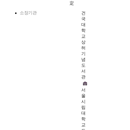
定
소장기관
건
국
대
학
교
상
허
기
념
도
서
관
서
울
시
립
대
학
교