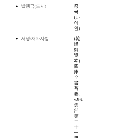
발행국(도시)
중
국
(타
이
완)
서명/저자사항
(乾
隆
御
覽
本)
四
庫
全
書
薈
要.
v.96,
集
部
第
二
十
一