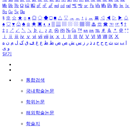
㎒
㎓
㎔
Ω
㏀
㏁
㎊
㎋
㎌
㏖
㏅
㎭
㎮
㎯
㏛
㎩
㎪
㎫
㎬
㏝
㏐
㏓
㏃
㏉
㏜
㏆
§
※
☆
★
○
●
◎
◇
◆
□
■
△
▽
→
←
↑
↓
↔
〓
◁
◀
▷
▶
♤
♠
♡
♥
♧
♣
⊙
◈
▣
◐
◑
▒
▤
▥
▨
▧
▦
▩
♨
☏
☎
☜
☞
¶
†
‡
↕
↗
↙
↖
↘
♭
♩
♪
♬
㉿
㈜
№
㏇
™
㏂
㏘
℡
＃
＆
＊
＠
ª
º
ⅰ
ⅱ
ⅲ
ⅳ
ⅴ
ⅵ
ⅶ
ⅷ
ⅸ
ⅹ
Ⅰ
Ⅱ
Ⅲ
Ⅳ
Ⅴ
Ⅵ
Ⅶ
Ⅷ
Ⅸ
Ⅹ
ا
ب
ت
ث
ج
ح
خ
د
ذ
ر
ز
س
ش
ص
ض
ط
ظ
ع
غ
ف
ق
ک
ل
م
ن
ه
و
ی
닫기
통합검색
국내학술논문
학위논문
해외학술논문
학술지