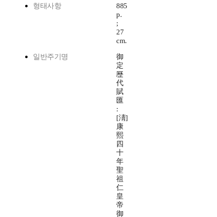
형태사항
885
p.
;
27
cm.
일반주기명
御
定
歷
代
賦
匯
:
[淸]
康
熙
四
十
年
聖
祖
仁
皇
帝
御