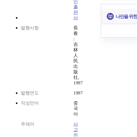
민
출
판
나만을 위한
사
발행사항
長
春
:
吉
林
人
民
出
版
社,
1997
발행연도
1997
작성언어
중
국
어
주제어
사
고
전