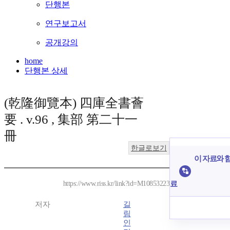
단행본
연구보고서
공개강의
home
단행본 상세
(乾隆御覽本) 四庫全書薈
要 . v.96 , 集部 第二十一
冊
한글로보기
이 자료와 함
료
https://www.riss.kr/link?id=M10853223
저자
길
림
인