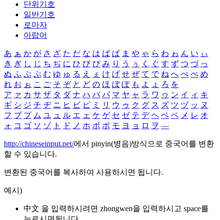
단위기호
일반기호
로마자
아랍어
あ
ぁ
か
が
さ
ざ
た
だ
な
は
ば
ぱ
ま
や
ゃ
ら
わ
ゎ
ん
い
ぃ
き
ぎ
し
じ
ち
ぢ
に
ひ
び
ぴ
み
り
う
ぅ
く
ぐ
す
ず
つ
づ
っ
ぬ
ふ
ぶ
ぷ
む
ゆ
ゅ
る
え
ぇ
け
げ
せ
ぜ
て
で
ね
へ
べ
ぺ
め
れ
お
ぉ
こ
ご
そ
ぞ
と
ど
の
ほ
ぼ
ぽ
も
よ
ょ
ろ
を
ア
ァ
カ
サ
ザ
タ
ダ
ナ
ハ
バ
パ
マ
ヤ
ャ
ラ
ワ
ヮ
ン
イ
ィ
キ
ギ
シ
ジ
チ
ヂ
ニ
ヒ
ビ
ピ
ミ
リ
ウ
ゥ
ク
グ
ス
ズ
ツ
ヅ
ッ
ヌ
フ
ブ
プ
ム
ユ
ュ
ル
エ
ェ
ケ
ゲ
セ
ゼ
テ
デ
ヘ
ベ
ペ
メ
レ
オ
ォ
コ
ゴ
ソ
ゾ
ト
ド
ノ
ホ
ボ
ポ
モ
ヨ
ョ
ロ
ヲ
―
http://chineseinput.net/
에서 pinyin(병음)방식으로 중국어를 변환
할 수 있습니다.
변환된 중국어를 복사하여 사용하시면 됩니다.
예시)
中文 을 입력하시려면
zhongwen
을 입력하시고 space를
누르시면됩니다.