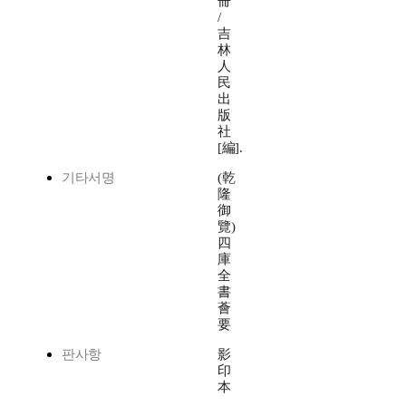
冊
/
吉
林
人
民
出
版
社
[編].
기타서명
(乾
隆
御
覽)
四
庫
全
書
薈
要
판사항
影
印
本