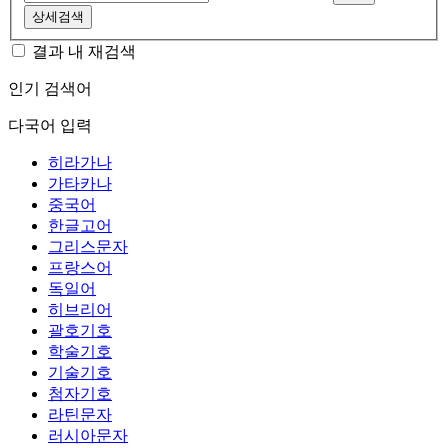
상세검색
결과 내 재검색
인기 검색어
다국어 입력
히라가나
가타카나
중국어
한글고어
그리스문자
프랑스어
독일어
히브리어
괄호기호
학술기호
기술기호
첨자기호
라틴문자
러시아문자