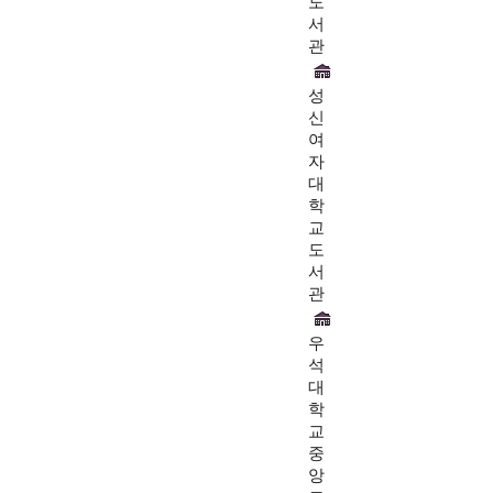
도
서
관
성
신
여
자
대
학
교
도
서
관
우
석
대
학
교
중
앙