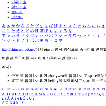
단위기호
일반기호
로마자
아랍어
あ
ぁ
か
が
さ
ざ
た
だ
な
は
ば
ぱ
ま
や
ゃ
ら
わ
ゎ
ん
い
ぃ
き
こ
ご
そ
ぞ
と
ど
の
ほ
ぼ
ぽ
も
よ
ょ
ろ
を
ア
ァ
カ
サ
ザ
タ
ダ
ナ
ハ
バ
パ
マ
ヤ
ャ
ラ
ワ
ヮ
ン
イ
ィ
キ
ギ
ソ
ゾ
ト
ド
ノ
ホ
ボ
ポ
モ
ヨ
ョ
ロ
ヲ
―
http://chineseinput.net/
에서 pinyin(병음)방식으로 중국어를 변환
변환된 중국어를 복사하여 사용하시면 됩니다.
예시)
中文 을 입력하시려면
zhongwen
을 입력하시고 space를
北京 을 입력하시려면
beijing
을 입력하시고 space를 누르
ㅥ
ㅦ
ㅧ
ㅨ
ㅩ
ㅪ
ㅫ
ㅬ
ㅭ
ㅮ
ㅯ
ㅰ
ㅱ
ㅲ
ㅳ
ㅴ
ㅵ
ㅶ
ㅷ
ㅸ
ㅹ
ㅺ
Α
Β
Γ
Δ
Ε
Ζ
Η
Θ
Ι
Κ
Λ
Μ
Ν
Ξ
Ο
Π
Ρ
Σ
Τ
Υ
Φ
Χ
Ψ
Ω
α
β
γ
δ
ε
ζ
η
á
à
Á
À
é
è
É
È
ç
Ç
ê
Ä
Ö
Ü
ä
ö
ü
ß