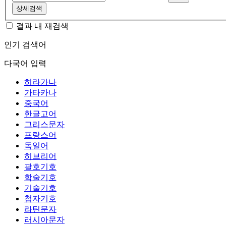
상세검색
결과 내 재검색
인기 검색어
다국어 입력
히라가나
가타카나
중국어
한글고어
그리스문자
프랑스어
독일어
히브리어
괄호기호
학술기호
기술기호
첨자기호
라틴문자
러시아문자