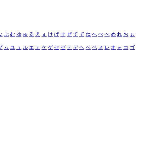
ぶ
ぷ
む
ゆ
ゅ
る
え
ぇ
け
げ
せ
ぜ
て
で
ね
へ
べ
ぺ
め
れ
お
ぉ
プ
ム
ユ
ュ
ル
エ
ェ
ケ
ゲ
セ
ゼ
テ
デ
ヘ
ベ
ペ
メ
レ
オ
ォ
コ
ゴ