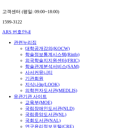
고객센터 (평일: 09:00~18:00)
1599-3122
ARS 번호안내
관련누리집
대학공개강의(KOCW)
학술정보통계시스템(Rinfo)
외국학술지지원센터(FRIC)
학술관계분석서비스(SAM)
사서커뮤니티
기관회원
지식나눔(LOOK)
의학전자도서관(MEDLIS)
유관기관 사이트
교육부(MOE)
국립장애인도서관(NLD)
국립중앙도서관(NL)
국회도서관(NAL)
연구윤리정보포털(CRE)