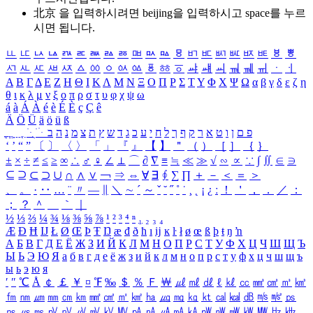
北京 을 입력하시려면
beijing
을 입력하시고 space를 누르
시면 됩니다.
ㅥ
ㅦ
ㅧ
ㅨ
ㅩ
ㅪ
ㅫ
ㅬ
ㅭ
ㅮ
ㅯ
ㅰ
ㅱ
ㅲ
ㅳ
ㅴ
ㅵ
ㅶ
ㅷ
ㅸ
ㅹ
ㅺ
ㅻ
ㅼ
ㅽ
ㅾ
ㅿ
ㆀ
ㆁ
ㆂ
ㆃ
ㆄ
ㆅ
ㆆ
ㆇ
ㆈ
ㆉ
ㆊ
ㆋ
ㆌ
ㆍ
ㆎ
Α
Β
Γ
Δ
Ε
Ζ
Η
Θ
Ι
Κ
Λ
Μ
Ν
Ξ
Ο
Π
Ρ
Σ
Τ
Υ
Φ
Χ
Ψ
Ω
α
β
γ
δ
ε
ζ
η
θ
ι
κ
λ
μ
ν
ξ
ο
π
ρ
σ
τ
υ
φ
χ
ψ
ω
á
à
Á
À
é
è
É
È
ç
Ç
ê
Ä
Ö
Ü
ä
ö
ü
ß
ְ
ֳ
ֲ
ֱ
ָ
ַ
ֵ
ֶ
ִ
ֹ
ּ
ֻ
ׂ
ׁ
ּ
ב
ה
נ
מ
צ
ת
ץ
ש
ד
ג
כ
ע
י
ח
ל
ך
ף
ק
ר
א
ט
ו
ן
ם
פ
‘
’
“
”
〔
〕
〈
〉
「
」
『
』
【
】
＂
（
）
［
］
｛
｝
±
×
÷
≠
≤
≥
∞
∴
♂
♀
∠
⊥
⌒
∂
∇
≡
≒
≪
≫
√
∽
∝
∵
∫
∬
∈
∋
⊆
⊇
⊂
⊃
∪
∩
∧
∨
￢
⇒
⇔
∀
∃
∮
∑
∏
＋
－
＜
＝
＞
、
。
·
‥
…
¨
〃
―
∥
＼
∼
´
～
ˇ
˘
˝
˚
˙
¸
˛
¡
¿
ː
！
＇
，
．
／
：
；
？
＾
＿
｀
｜
½
⅓
⅔
¼
¾
⅛
⅜
⅝
⅞
¹
²
³
⁴
ⁿ
₁
₂
₃
₄
Æ
Ð
Ħ
Ĳ
Ł
Ø
Œ
Þ
Ŧ
Ŋ
æ
đ
ð
ħ
ı
ĳ
ĸ
ŀ
ł
ø
œ
ß
þ
ŧ
ŋ
ŉ
А
Б
В
Г
Д
Е
Ё
Ж
З
И
Й
К
Л
М
Н
О
П
Р
С
Т
У
Ф
Х
Ц
Ч
Ш
Щ
Ъ
Ы
Ь
Э
Ю
Я
а
б
в
г
д
е
ё
ж
з
и
й
к
л
м
н
о
п
р
с
т
у
ф
х
ц
ч
ш
щ
ъ
ы
ь
э
ю
я
′
″
℃
Å
￠
￡
￥
¤
℉
‰
＄
％
Ｆ
￦
㎕
㎖
㎗
ℓ
㎘
㏄
㎣
㎤
㎥
㎦
㎙
㎚
㎛
㎜
㎝
㎞
㎟
㎠
㎡
㎢
㏊
㎍
㎎
㎏
㏏
㎈
㎉
㏈
㎧
㎨
㎰
㎱
㎲
㎳
㎴
㎵
㎶
㎷
㎸
㎹
㎀
㎁
㎂
㎃
㎄
㎺
㎻
㎽
㎾
㎿
㎐
㎑