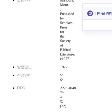
발행사항
Missoula,
Mont.
:
나만을 위한
Published
by
Scholars
Press
for
the
Society
of
Biblical
Literature,
c1977
발행연도
1977
작성언어
영
어
DDC
227.94048
판
사
항
(22)