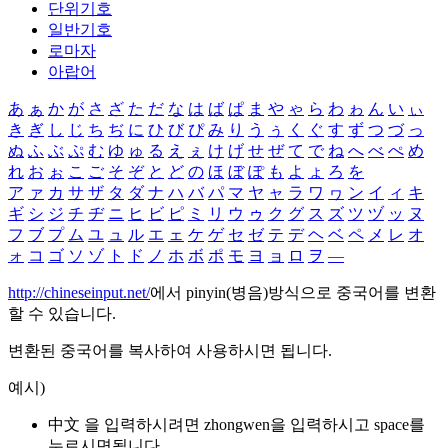
단위기호
일반기호
로마자
아랍어
あ
ぁ
か
が
さ
ざ
た
だ
な
は
ば
ぱ
ま
や
ゃ
ら
わ
ゎ
ん
い
ぃ
き
ぎ
し
じ
ち
ぢ
に
ひ
び
ぴ
み
り
う
ぅ
く
ぐ
す
ず
つ
づ
っ
ぬ
ふ
ぶ
ぷ
む
ゆ
ゅ
る
え
ぇ
け
げ
せ
ぜ
て
で
ね
へ
べ
ぺ
め
れ
お
ぉ
こ
ご
そ
ぞ
と
ど
の
ほ
ぼ
ぽ
も
よ
ょ
ろ
を
ア
ァ
カ
サ
ザ
タ
ダ
ナ
ハ
バ
パ
マ
ヤ
ャ
ラ
ワ
ヮ
ン
イ
ィ
キ
ギ
シ
ジ
チ
ヂ
ニ
ヒ
ビ
ピ
ミ
リ
ウ
ゥ
ク
グ
ス
ズ
ツ
ヅ
ッ
ヌ
フ
ブ
プ
ム
ユ
ュ
ル
エ
ェ
ケ
ゲ
セ
ゼ
テ
デ
ヘ
ベ
ペ
メ
レ
オ
ォ
コ
ゴ
ソ
ゾ
ト
ド
ノ
ホ
ボ
ポ
モ
ヨ
ョ
ロ
ヲ
―
http://chineseinput.net/
에서 pinyin(병음)방식으로 중국어를 변환
할 수 있습니다.
변환된 중국어를 복사하여 사용하시면 됩니다.
예시)
中文 을 입력하시려면
zhongwen
을 입력하시고 space를
누르시면됩니다.