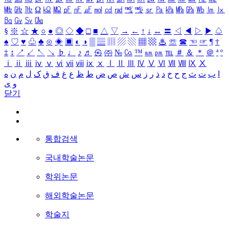
㎒
㎓
㎔
Ω
㏀
㏁
㎊
㎋
㎌
㏖
㏅
㎭
㎮
㎯
㏛
㎩
㎪
㎫
㎬
㏝
㏐
㏓
㏃
㏉
㏜
㏆
§
※
☆
★
○
●
◎
◇
◆
□
■
△
▽
→
←
↑
↓
↔
〓
◁
◀
▷
▶
♤
♠
♡
♥
♧
♣
⊙
◈
▣
◐
◑
▒
▤
▥
▨
▧
▦
▩
♨
☏
☎
☜
☞
¶
†
‡
↕
↗
↙
↖
↘
♭
♩
♪
♬
㉿
㈜
№
㏇
™
㏂
㏘
℡
＃
＆
＊
＠
ª
º
ⅰ
ⅱ
ⅲ
ⅳ
ⅴ
ⅵ
ⅶ
ⅷ
ⅸ
ⅹ
Ⅰ
Ⅱ
Ⅲ
Ⅳ
Ⅴ
Ⅵ
Ⅶ
Ⅷ
Ⅸ
Ⅹ
ا
ب
ت
ث
ج
ح
خ
د
ذ
ر
ز
س
ش
ص
ض
ط
ظ
ع
غ
ف
ق
ک
ل
م
ن
ه
و
ی
닫기
통합검색
국내학술논문
학위논문
해외학술논문
학술지