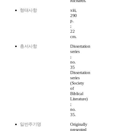
Richards.
형태사항
xiii,
290
p.
;
22
cm.
총서사항
Dissertation
series
;
no.
35
Dissertation
series
(Society
of
Biblical
Literature)
;
no.
35.
일반주기명
Originally
presented