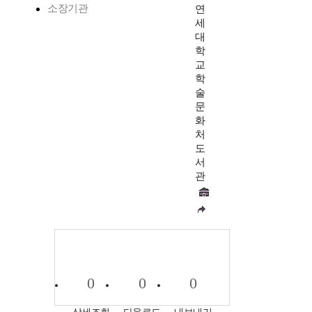
소장기관
연
세
대
학
교
학
술
문
화
처
도
서
관
0
0
0