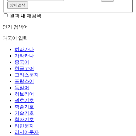
상세검색
결과 내 재검색
인기 검색어
다국어 입력
히라가나
가타카나
중국어
한글고어
그리스문자
프랑스어
독일어
히브리어
괄호기호
학술기호
기술기호
첨자기호
라틴문자
러시아문자