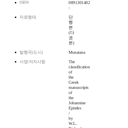
ISBN
0891301402
:
자료형태
단
행
본
(다
권
본)
발행국(도시)
Monatana
서명/저자사항
The
classification
of
the
Greek
manuscripts
of
the
Johannine
Epistles
/
by
W.L.