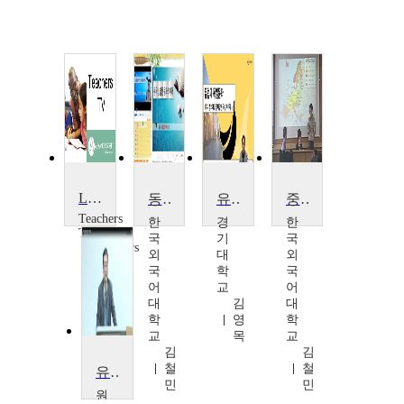
Learning from Europe (Gunhilla Dahlberg)
동유럽.발칸문화의 이해
유럽과독일문화
중동부유럽국가와 유럽연합
Teachers
한
경
한
TV
국
기
국
Teachers
외
대
외
TV
국
학
국
어
교
어
대
김
대
학
영
학
교
목
교
김
김
철
철
유럽의 시민혁명사
민
민
원