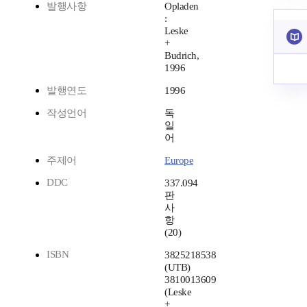
발행사항
Opladen
:
Leske
+
Budrich,
1996
발행연도
1996
작성언어
독
일
어
주제어
Europe
DDC
337.094
판
사
항
(20)
ISBN
3825218538
(UTB)
3810013609
(Leske
+