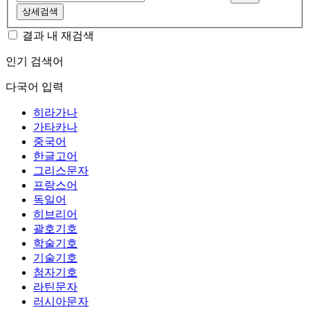
상세검색
결과 내 재검색
인기 검색어
다국어 입력
히라가나
가타카나
중국어
한글고어
그리스문자
프랑스어
독일어
히브리어
괄호기호
학술기호
기술기호
첨자기호
라틴문자
러시아문자