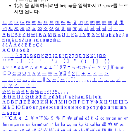
北京 을 입력하시려면
beijing
을 입력하시고 space를 누르
시면 됩니다.
ㅥ
ㅦ
ㅧ
ㅨ
ㅩ
ㅪ
ㅫ
ㅬ
ㅭ
ㅮ
ㅯ
ㅰ
ㅱ
ㅲ
ㅳ
ㅴ
ㅵ
ㅶ
ㅷ
ㅸ
ㅹ
ㅺ
ㅻ
ㅼ
ㅽ
ㅾ
ㅿ
ㆀ
ㆁ
ㆂ
ㆃ
ㆄ
ㆅ
ㆆ
ㆇ
ㆈ
ㆉ
ㆊ
ㆋ
ㆌ
ㆍ
ㆎ
Α
Β
Γ
Δ
Ε
Ζ
Η
Θ
Ι
Κ
Λ
Μ
Ν
Ξ
Ο
Π
Ρ
Σ
Τ
Υ
Φ
Χ
Ψ
Ω
α
β
γ
δ
ε
ζ
η
θ
ι
κ
λ
μ
ν
ξ
ο
π
ρ
σ
τ
υ
φ
χ
ψ
ω
á
à
Á
À
é
è
É
È
ç
Ç
ê
Ä
Ö
Ü
ä
ö
ü
ß
ְ
ֳ
ֲ
ֱ
ָ
ַ
ֵ
ֶ
ִ
ֹ
ּ
ֻ
ׂ
ׁ
ּ
ב
ה
נ
מ
צ
ת
ץ
ש
ד
ג
כ
ע
י
ח
ל
ך
ף
ק
ר
א
ט
ו
ן
ם
פ
‘
’
“
”
〔
〕
〈
〉
「
」
『
』
【
】
＂
（
）
［
］
｛
｝
±
×
÷
≠
≤
≥
∞
∴
♂
♀
∠
⊥
⌒
∂
∇
≡
≒
≪
≫
√
∽
∝
∵
∫
∬
∈
∋
⊆
⊇
⊂
⊃
∪
∩
∧
∨
￢
⇒
⇔
∀
∃
∮
∑
∏
＋
－
＜
＝
＞
、
。
·
‥
…
¨
〃
―
∥
＼
∼
´
～
ˇ
˘
˝
˚
˙
¸
˛
¡
¿
ː
！
＇
，
．
／
：
；
？
＾
＿
｀
｜
½
⅓
⅔
¼
¾
⅛
⅜
⅝
⅞
¹
²
³
⁴
ⁿ
₁
₂
₃
₄
Æ
Ð
Ħ
Ĳ
Ł
Ø
Œ
Þ
Ŧ
Ŋ
æ
đ
ð
ħ
ı
ĳ
ĸ
ŀ
ł
ø
œ
ß
þ
ŧ
ŋ
ŉ
А
Б
В
Г
Д
Е
Ё
Ж
З
И
Й
К
Л
М
Н
О
П
Р
С
Т
У
Ф
Х
Ц
Ч
Ш
Щ
Ъ
Ы
Ь
Э
Ю
Я
а
б
в
г
д
е
ё
ж
з
и
й
к
л
м
н
о
п
р
с
т
у
ф
х
ц
ч
ш
щ
ъ
ы
ь
э
ю
я
′
″
℃
Å
￠
￡
￥
¤
℉
‰
＄
％
Ｆ
￦
㎕
㎖
㎗
ℓ
㎘
㏄
㎣
㎤
㎥
㎦
㎙
㎚
㎛
㎜
㎝
㎞
㎟
㎠
㎡
㎢
㏊
㎍
㎎
㎏
㏏
㎈
㎉
㏈
㎧
㎨
㎰
㎱
㎲
㎳
㎴
㎵
㎶
㎷
㎸
㎹
㎀
㎁
㎂
㎃
㎄
㎺
㎻
㎽
㎾
㎿
㎐
㎑