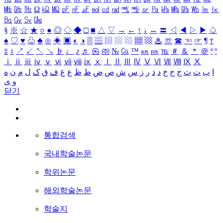
㎒
㎓
㎔
Ω
㏀
㏁
㎊
㎋
㎌
㏖
㏅
㎭
㎮
㎯
㏛
㎩
㎪
㎫
㎬
㏝
㏐
㏓
㏃
㏉
㏜
㏆
§
※
☆
★
○
●
◎
◇
◆
□
■
△
▽
→
←
↑
↓
↔
〓
◁
◀
▷
▶
♤
♠
♡
♥
♧
♣
⊙
◈
▣
◐
◑
▒
▤
▥
▨
▧
▦
▩
♨
☏
☎
☜
☞
¶
†
‡
↕
↗
↙
↖
↘
♭
♩
♪
♬
㉿
㈜
№
㏇
™
㏂
㏘
℡
＃
＆
＊
＠
ª
º
ⅰ
ⅱ
ⅲ
ⅳ
ⅴ
ⅵ
ⅶ
ⅷ
ⅸ
ⅹ
Ⅰ
Ⅱ
Ⅲ
Ⅳ
Ⅴ
Ⅵ
Ⅶ
Ⅷ
Ⅸ
Ⅹ
ا
ب
ت
ث
ج
ح
خ
د
ذ
ر
ز
س
ش
ص
ض
ط
ظ
ع
غ
ف
ق
ک
ل
م
ن
ه
و
ی
닫기
통합검색
국내학술논문
학위논문
해외학술논문
학술지