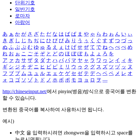
단위기호
일반기호
로마자
아랍어
あ
ぁ
か
が
さ
ざ
た
だ
な
は
ば
ぱ
ま
や
ゃ
ら
わ
ゎ
ん
い
ぃ
き
ぎ
し
じ
ち
ぢ
に
ひ
び
ぴ
み
り
う
ぅ
く
ぐ
す
ず
つ
づ
っ
ぬ
ふ
ぶ
ぷ
む
ゆ
ゅ
る
え
ぇ
け
げ
せ
ぜ
て
で
ね
へ
べ
ぺ
め
れ
お
ぉ
こ
ご
そ
ぞ
と
ど
の
ほ
ぼ
ぽ
も
よ
ょ
ろ
を
ア
ァ
カ
サ
ザ
タ
ダ
ナ
ハ
バ
パ
マ
ヤ
ャ
ラ
ワ
ヮ
ン
イ
ィ
キ
ギ
シ
ジ
チ
ヂ
ニ
ヒ
ビ
ピ
ミ
リ
ウ
ゥ
ク
グ
ス
ズ
ツ
ヅ
ッ
ヌ
フ
ブ
プ
ム
ユ
ュ
ル
エ
ェ
ケ
ゲ
セ
ゼ
テ
デ
ヘ
ベ
ペ
メ
レ
オ
ォ
コ
ゴ
ソ
ゾ
ト
ド
ノ
ホ
ボ
ポ
モ
ヨ
ョ
ロ
ヲ
―
http://chineseinput.net/
에서 pinyin(병음)방식으로 중국어를 변환
할 수 있습니다.
변환된 중국어를 복사하여 사용하시면 됩니다.
예시)
中文 을 입력하시려면
zhongwen
을 입력하시고 space를
누르시면됩니다.