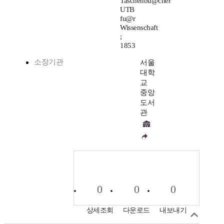
Taschenbu@cher
UTB
fu@r
Wissenschaft
;
1853
소장기관
서울
대학
교
중앙
도서
관
0
0
0
상세조회
다운로드
내보내기