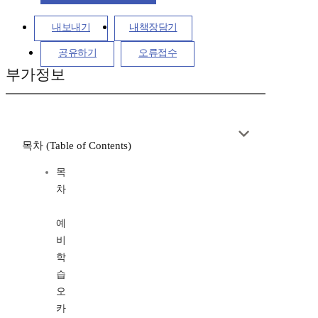
내보내기
내책장담기
공유하기
오류접수
부가정보
목차 (Table of Contents)
목
차
예
비
학
습
오
카