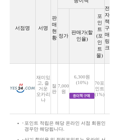
종이책
전
자
포
판
책
인
매
서점명
서명
구
트
현
판매가(할
매
정가
(포
황
인율)
링
인
크
트
몰)
6,300원
재미있
(10%)
고, 즐
70포
절
7,000
거운
인트
판
원
오카리
(1%)
나
포인트 적립은 해당 온라인 서점 회원인
경우만 해당됩니다.
상기 할인율 및 적립포인트는 온라인 서