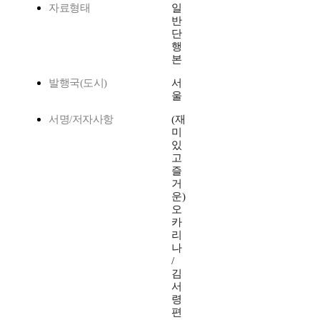
자료형태
일
반
단
행
본
발행국(도시)
서
울
서명/저자사항
(재
미
있
고
즐
거
운)
오
카
리
나
/
김
서
령
편