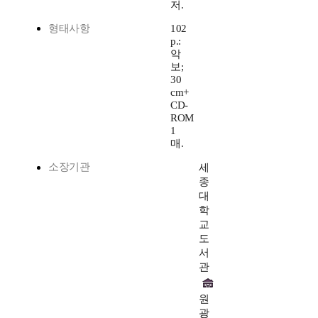
저.
형태사항
102
p.:
악
보;
30
cm+
CD-
ROM
1
매.
소장기관
세
종
대
학
교
도
서
관
원
광