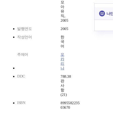
모
아
뮤
나만
직,
2005
발행연도
2005
작성언어
한
국
어
주제어
오
카
리
나
DDC
788.38
판
사
항
(21)
ISBN
8995582235
03670