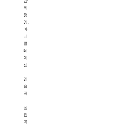
관
리
텅
잉,
아
티
큘
레
이
션
연
습
곡
실
전
곡