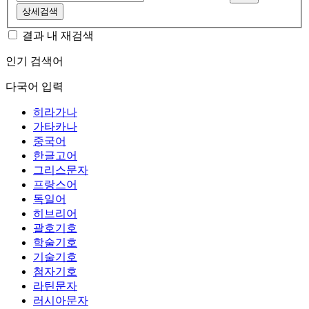
상세검색
결과 내 재검색
인기 검색어
다국어 입력
히라가나
가타카나
중국어
한글고어
그리스문자
프랑스어
독일어
히브리어
괄호기호
학술기호
기술기호
첨자기호
라틴문자
러시아문자