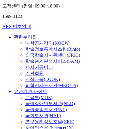
고객센터 (평일: 09:00~18:00)
1599-3122
ARS 번호안내
관련누리집
대학공개강의(KOCW)
학술정보통계시스템(Rinfo)
외국학술지지원센터(FRIC)
학술관계분석서비스(SAM)
사서커뮤니티
기관회원
지식나눔(LOOK)
의학전자도서관(MEDLIS)
유관기관 사이트
교육부(MOE)
국립장애인도서관(NLD)
국립중앙도서관(NL)
국회도서관(NAL)
연구윤리정보포털(CRE)
사이언스온 (ScienceON)