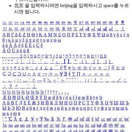
北京 을 입력하시려면
beijing
을 입력하시고 space를 누르
시면 됩니다.
ㅥ
ㅦ
ㅧ
ㅨ
ㅩ
ㅪ
ㅫ
ㅬ
ㅭ
ㅮ
ㅯ
ㅰ
ㅱ
ㅲ
ㅳ
ㅴ
ㅵ
ㅶ
ㅷ
ㅸ
ㅹ
ㅺ
ㅻ
ㅼ
ㅽ
ㅾ
ㅿ
ㆀ
ㆁ
ㆂ
ㆃ
ㆄ
ㆅ
ㆆ
ㆇ
ㆈ
ㆉ
ㆊ
ㆋ
ㆌ
ㆍ
ㆎ
Α
Β
Γ
Δ
Ε
Ζ
Η
Θ
Ι
Κ
Λ
Μ
Ν
Ξ
Ο
Π
Ρ
Σ
Τ
Υ
Φ
Χ
Ψ
Ω
α
β
γ
δ
ε
ζ
η
θ
ι
κ
λ
μ
ν
ξ
ο
π
ρ
σ
τ
υ
φ
χ
ψ
ω
á
à
Á
À
é
è
É
È
ç
Ç
ê
Ä
Ö
Ü
ä
ö
ü
ß
ְ
ֳ
ֲ
ֱ
ָ
ַ
ֵ
ֶ
ִ
ֹ
ּ
ֻ
ׂ
ׁ
ּ
ב
ה
נ
מ
צ
ת
ץ
ש
ד
ג
כ
ע
י
ח
ל
ך
ף
ק
ר
א
ט
ו
ן
ם
פ
‘
’
“
”
〔
〕
〈
〉
「
」
『
』
【
】
＂
（
）
［
］
｛
｝
±
×
÷
≠
≤
≥
∞
∴
♂
♀
∠
⊥
⌒
∂
∇
≡
≒
≪
≫
√
∽
∝
∵
∫
∬
∈
∋
⊆
⊇
⊂
⊃
∪
∩
∧
∨
￢
⇒
⇔
∀
∃
∮
∑
∏
＋
－
＜
＝
＞
、
。
·
‥
…
¨
〃
―
∥
＼
∼
´
～
ˇ
˘
˝
˚
˙
¸
˛
¡
¿
ː
！
＇
，
．
／
：
；
？
＾
＿
｀
｜
½
⅓
⅔
¼
¾
⅛
⅜
⅝
⅞
¹
²
³
⁴
ⁿ
₁
₂
₃
₄
Æ
Ð
Ħ
Ĳ
Ł
Ø
Œ
Þ
Ŧ
Ŋ
æ
đ
ð
ħ
ı
ĳ
ĸ
ŀ
ł
ø
œ
ß
þ
ŧ
ŋ
ŉ
А
Б
В
Г
Д
Е
Ё
Ж
З
И
Й
К
Л
М
Н
О
П
Р
С
Т
У
Ф
Х
Ц
Ч
Ш
Щ
Ъ
Ы
Ь
Э
Ю
Я
а
б
в
г
д
е
ё
ж
з
и
й
к
л
м
н
о
п
р
с
т
у
ф
х
ц
ч
ш
щ
ъ
ы
ь
э
ю
я
′
″
℃
Å
￠
￡
￥
¤
℉
‰
＄
％
Ｆ
￦
㎕
㎖
㎗
ℓ
㎘
㏄
㎣
㎤
㎥
㎦
㎙
㎚
㎛
㎜
㎝
㎞
㎟
㎠
㎡
㎢
㏊
㎍
㎎
㎏
㏏
㎈
㎉
㏈
㎧
㎨
㎰
㎱
㎲
㎳
㎴
㎵
㎶
㎷
㎸
㎹
㎀
㎁
㎂
㎃
㎄
㎺
㎻
㎽
㎾
㎿
㎐
㎑