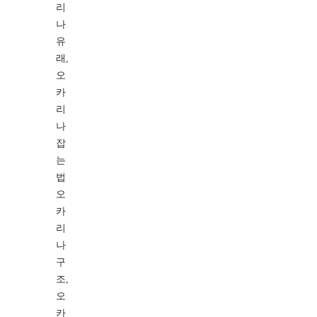
리
나
유
래,
오
카
리
나
잡
는
법
오
카
리
나
구
조,
오
카