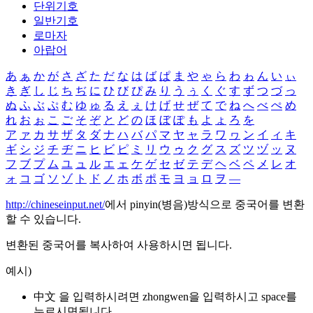
단위기호
일반기호
로마자
아랍어
あ
ぁ
か
が
さ
ざ
た
だ
な
は
ば
ぱ
ま
や
ゃ
ら
わ
ゎ
ん
い
ぃ
き
ぎ
し
じ
ち
ぢ
に
ひ
び
ぴ
み
り
う
ぅ
く
ぐ
す
ず
つ
づ
っ
ぬ
ふ
ぶ
ぷ
む
ゆ
ゅ
る
え
ぇ
け
げ
せ
ぜ
て
で
ね
へ
べ
ぺ
め
れ
お
ぉ
こ
ご
そ
ぞ
と
ど
の
ほ
ぼ
ぽ
も
よ
ょ
ろ
を
ア
ァ
カ
サ
ザ
タ
ダ
ナ
ハ
バ
パ
マ
ヤ
ャ
ラ
ワ
ヮ
ン
イ
ィ
キ
ギ
シ
ジ
チ
ヂ
ニ
ヒ
ビ
ピ
ミ
リ
ウ
ゥ
ク
グ
ス
ズ
ツ
ヅ
ッ
ヌ
フ
ブ
プ
ム
ユ
ュ
ル
エ
ェ
ケ
ゲ
セ
ゼ
テ
デ
ヘ
ベ
ペ
メ
レ
オ
ォ
コ
ゴ
ソ
ゾ
ト
ド
ノ
ホ
ボ
ポ
モ
ヨ
ョ
ロ
ヲ
―
http://chineseinput.net/
에서 pinyin(병음)방식으로 중국어를 변환
할 수 있습니다.
변환된 중국어를 복사하여 사용하시면 됩니다.
예시)
中文 을 입력하시려면
zhongwen
을 입력하시고 space를
누르시면됩니다.