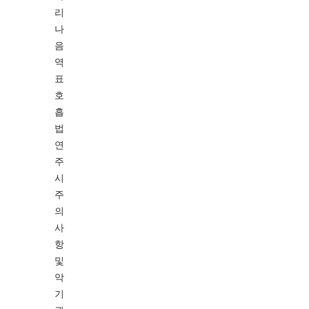
리
나
음
역
표
호
흡
법
연
주
시
주
의
사
항
및
악
기