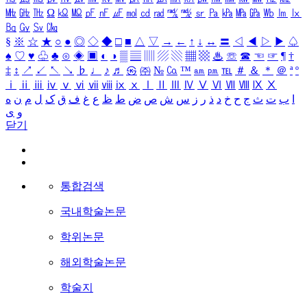
㎒
㎓
㎔
Ω
㏀
㏁
㎊
㎋
㎌
㏖
㏅
㎭
㎮
㎯
㏛
㎩
㎪
㎫
㎬
㏝
㏐
㏓
㏃
㏉
㏜
㏆
§
※
☆
★
○
●
◎
◇
◆
□
■
△
▽
→
←
↑
↓
↔
〓
◁
◀
▷
▶
♤
♠
♡
♥
♧
♣
⊙
◈
▣
◐
◑
▒
▤
▥
▨
▧
▦
▩
♨
☏
☎
☜
☞
¶
†
‡
↕
↗
↙
↖
↘
♭
♩
♪
♬
㉿
㈜
№
㏇
™
㏂
㏘
℡
＃
＆
＊
＠
ª
º
ⅰ
ⅱ
ⅲ
ⅳ
ⅴ
ⅵ
ⅶ
ⅷ
ⅸ
ⅹ
Ⅰ
Ⅱ
Ⅲ
Ⅳ
Ⅴ
Ⅵ
Ⅶ
Ⅷ
Ⅸ
Ⅹ
ا
ب
ت
ث
ج
ح
خ
د
ذ
ر
ز
س
ش
ص
ض
ط
ظ
ع
غ
ف
ق
ک
ل
م
ن
ه
و
ی
닫기
통합검색
국내학술논문
학위논문
해외학술논문
학술지