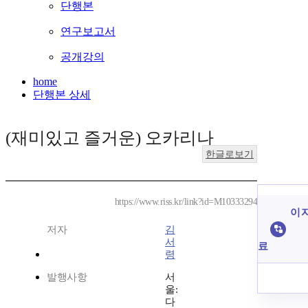
단행본
연구보고서
공개강의
home
단행본 상세
(재미있고 즐거운) 오카리나
한글로보기
https://www.riss.kr/link?id=M10333294
이 
저자
김
서
료
령
발행사항
서
울:
다