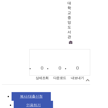
대
학
교
중
앙
도
서
관
0
0
0
상세조회
다운로드
내보내기
복사/대출신청
인용하기