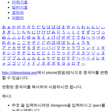
단위기호
일반기호
로마자
아랍어
あ
ぁ
か
が
さ
ざ
た
だ
な
は
ば
ぱ
ま
や
ゃ
ら
わ
ゎ
ん
い
ぃ
き
ぎ
し
じ
ち
ぢ
に
ひ
び
ぴ
み
り
う
ぅ
く
ぐ
す
ず
つ
づ
っ
ぬ
ふ
ぶ
ぷ
む
ゆ
ゅ
る
え
ぇ
け
げ
せ
ぜ
て
で
ね
へ
べ
ぺ
め
れ
お
ぉ
こ
ご
そ
ぞ
と
ど
の
ほ
ぼ
ぽ
も
よ
ょ
ろ
を
ア
ァ
カ
サ
ザ
タ
ダ
ナ
ハ
バ
パ
マ
ヤ
ャ
ラ
ワ
ヮ
ン
イ
ィ
キ
ギ
シ
ジ
チ
ヂ
ニ
ヒ
ビ
ピ
ミ
リ
ウ
ゥ
ク
グ
ス
ズ
ツ
ヅ
ッ
ヌ
フ
ブ
プ
ム
ユ
ュ
ル
エ
ェ
ケ
ゲ
セ
ゼ
テ
デ
ヘ
ベ
ペ
メ
レ
オ
ォ
コ
ゴ
ソ
ゾ
ト
ド
ノ
ホ
ボ
ポ
モ
ヨ
ョ
ロ
ヲ
―
http://chineseinput.net/
에서 pinyin(병음)방식으로 중국어를 변환
할 수 있습니다.
변환된 중국어를 복사하여 사용하시면 됩니다.
예시)
中文 을 입력하시려면
zhongwen
을 입력하시고 space를
누르시면됩니다.