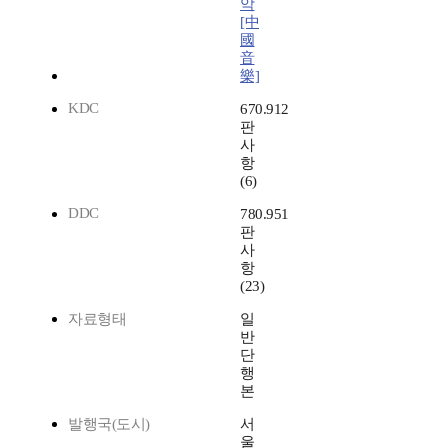
악
[中
國
音
樂]
KDC
670.912
판
사
항
(6)
DDC
780.951
판
사
항
(23)
자료형태
일
반
단
행
본
발행국(도시)
서
울