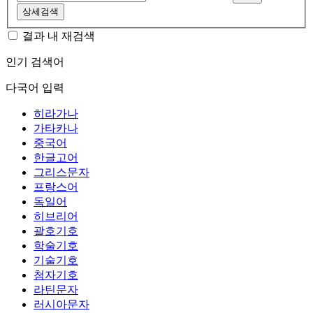
상세검색
결과 내 재검색
인기 검색어
다국어 입력
히라가나
가타카나
중국어
한글고어
그리스문자
프랑스어
독일어
히브리어
괄호기호
학술기호
기술기호
첨자기호
라틴문자
러시아문자