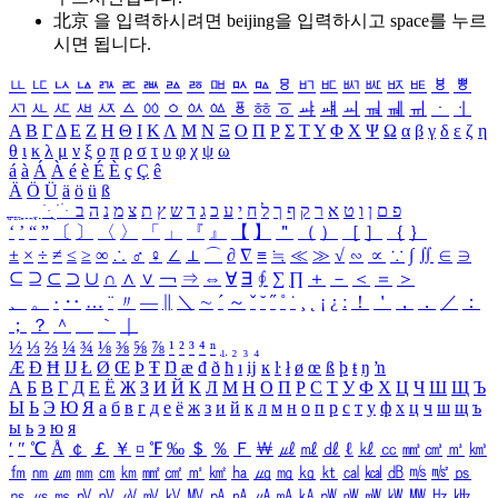
北京 을 입력하시려면
beijing
을 입력하시고 space를 누르
시면 됩니다.
ㅥ
ㅦ
ㅧ
ㅨ
ㅩ
ㅪ
ㅫ
ㅬ
ㅭ
ㅮ
ㅯ
ㅰ
ㅱ
ㅲ
ㅳ
ㅴ
ㅵ
ㅶ
ㅷ
ㅸ
ㅹ
ㅺ
ㅻ
ㅼ
ㅽ
ㅾ
ㅿ
ㆀ
ㆁ
ㆂ
ㆃ
ㆄ
ㆅ
ㆆ
ㆇ
ㆈ
ㆉ
ㆊ
ㆋ
ㆌ
ㆍ
ㆎ
Α
Β
Γ
Δ
Ε
Ζ
Η
Θ
Ι
Κ
Λ
Μ
Ν
Ξ
Ο
Π
Ρ
Σ
Τ
Υ
Φ
Χ
Ψ
Ω
α
β
γ
δ
ε
ζ
η
θ
ι
κ
λ
μ
ν
ξ
ο
π
ρ
σ
τ
υ
φ
χ
ψ
ω
á
à
Á
À
é
è
É
È
ç
Ç
ê
Ä
Ö
Ü
ä
ö
ü
ß
ְ
ֳ
ֲ
ֱ
ָ
ַ
ֵ
ֶ
ִ
ֹ
ּ
ֻ
ׂ
ׁ
ּ
ב
ה
נ
מ
צ
ת
ץ
ש
ד
ג
כ
ע
י
ח
ל
ך
ף
ק
ר
א
ט
ו
ן
ם
פ
‘
’
“
”
〔
〕
〈
〉
「
」
『
』
【
】
＂
（
）
［
］
｛
｝
±
×
÷
≠
≤
≥
∞
∴
♂
♀
∠
⊥
⌒
∂
∇
≡
≒
≪
≫
√
∽
∝
∵
∫
∬
∈
∋
⊆
⊇
⊂
⊃
∪
∩
∧
∨
￢
⇒
⇔
∀
∃
∮
∑
∏
＋
－
＜
＝
＞
、
。
·
‥
…
¨
〃
―
∥
＼
∼
´
～
ˇ
˘
˝
˚
˙
¸
˛
¡
¿
ː
！
＇
，
．
／
：
；
？
＾
＿
｀
｜
½
⅓
⅔
¼
¾
⅛
⅜
⅝
⅞
¹
²
³
⁴
ⁿ
₁
₂
₃
₄
Æ
Ð
Ħ
Ĳ
Ł
Ø
Œ
Þ
Ŧ
Ŋ
æ
đ
ð
ħ
ı
ĳ
ĸ
ŀ
ł
ø
œ
ß
þ
ŧ
ŋ
ŉ
А
Б
В
Г
Д
Е
Ё
Ж
З
И
Й
К
Л
М
Н
О
П
Р
С
Т
У
Ф
Х
Ц
Ч
Ш
Щ
Ъ
Ы
Ь
Э
Ю
Я
а
б
в
г
д
е
ё
ж
з
и
й
к
л
м
н
о
п
р
с
т
у
ф
х
ц
ч
ш
щ
ъ
ы
ь
э
ю
я
′
″
℃
Å
￠
￡
￥
¤
℉
‰
＄
％
Ｆ
￦
㎕
㎖
㎗
ℓ
㎘
㏄
㎣
㎤
㎥
㎦
㎙
㎚
㎛
㎜
㎝
㎞
㎟
㎠
㎡
㎢
㏊
㎍
㎎
㎏
㏏
㎈
㎉
㏈
㎧
㎨
㎰
㎱
㎲
㎳
㎴
㎵
㎶
㎷
㎸
㎹
㎀
㎁
㎂
㎃
㎄
㎺
㎻
㎽
㎾
㎿
㎐
㎑