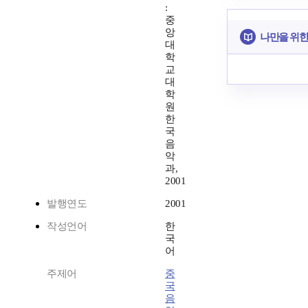
:
중
앙
나만을 위한
대
학
교
대
학
원
한
국
음
악
과,
2001
발행연도
2001
작성언어
한
국
어
주제어
중
국
음