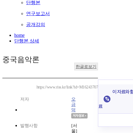
단행본
연구보고서
공개강의
home
단행본 상세
중국음악론
한글로보기
https://www.riss.kr/link?id=M16243707
이 자료와 함
저자
오
금
료
덕
발행사항
[서
울]