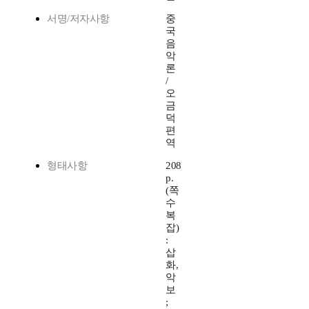
서명/저자사항
중
국
음
악
론
/
오
금
덕
편
역
형태사항
208
p.
(쪽
수
복
잡)
:
삽
화,
악
보
;