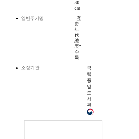
30
cm
일반주기명
"歷
史
年
代
總
表"
수
록
소장기관
국
립
중
앙
도
서
관