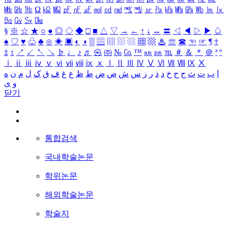
㎒
㎓
㎔
Ω
㏀
㏁
㎊
㎋
㎌
㏖
㏅
㎭
㎮
㎯
㏛
㎩
㎪
㎫
㎬
㏝
㏐
㏓
㏃
㏉
㏜
㏆
§
※
☆
★
○
●
◎
◇
◆
□
■
△
▽
→
←
↑
↓
↔
〓
◁
◀
▷
▶
♤
♠
♡
♥
♧
♣
⊙
◈
▣
◐
◑
▒
▤
▥
▨
▧
▦
▩
♨
☏
☎
☜
☞
¶
†
‡
↕
↗
↙
↖
↘
♭
♩
♪
♬
㉿
㈜
№
㏇
™
㏂
㏘
℡
＃
＆
＊
＠
ª
º
ⅰ
ⅱ
ⅲ
ⅳ
ⅴ
ⅵ
ⅶ
ⅷ
ⅸ
ⅹ
Ⅰ
Ⅱ
Ⅲ
Ⅳ
Ⅴ
Ⅵ
Ⅶ
Ⅷ
Ⅸ
Ⅹ
ا
ب
ت
ث
ج
ح
خ
د
ذ
ر
ز
س
ش
ص
ض
ط
ظ
ع
غ
ف
ق
ک
ل
م
ن
ه
و
ی
닫기
통합검색
국내학술논문
학위논문
해외학술논문
학술지