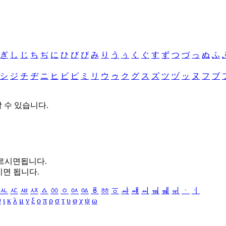
ぎ
し
じ
ち
ぢ
に
ひ
び
ぴ
み
り
う
ぅ
く
ぐ
す
ず
つ
づ
っ
ぬ
ふ
シ
ジ
チ
ヂ
ニ
ヒ
ビ
ピ
ミ
リ
ウ
ゥ
ク
グ
ス
ズ
ツ
ヅ
ッ
ヌ
フ
ブ
할 수 있습니다.
누르시면됩니다.
시면 됩니다.
ㅻ
ㅼ
ㅽ
ㅾ
ㅿ
ㆀ
ㆁ
ㆂ
ㆃ
ㆄ
ㆅ
ㆆ
ㆇ
ㆈ
ㆉ
ㆊ
ㆋ
ㆌ
ㆍ
ㆎ
θ
ι
κ
λ
μ
ν
ξ
ο
π
ρ
σ
τ
υ
φ
χ
ψ
ω