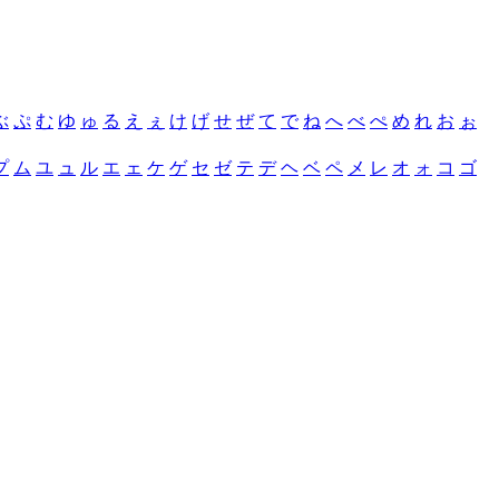
ぶ
ぷ
む
ゆ
ゅ
る
え
ぇ
け
げ
せ
ぜ
て
で
ね
へ
べ
ぺ
め
れ
お
ぉ
プ
ム
ユ
ュ
ル
エ
ェ
ケ
ゲ
セ
ゼ
テ
デ
ヘ
ベ
ペ
メ
レ
オ
ォ
コ
ゴ