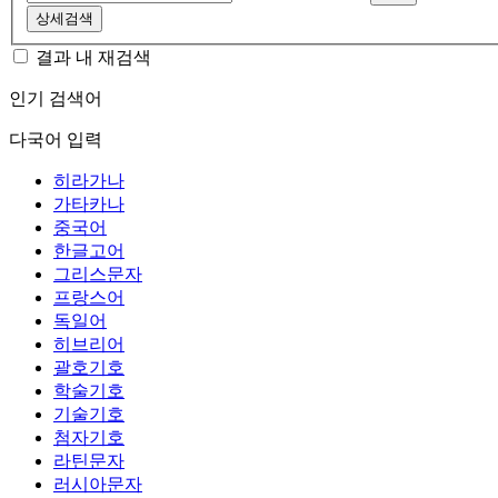
상세검색
결과 내 재검색
인기 검색어
다국어 입력
히라가나
가타카나
중국어
한글고어
그리스문자
프랑스어
독일어
히브리어
괄호기호
학술기호
기술기호
첨자기호
라틴문자
러시아문자