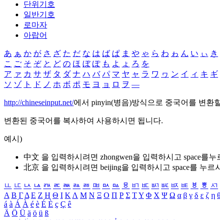
단위기호
일반기호
로마자
아랍어
あ
ぁ
か
が
さ
ざ
た
だ
な
は
ば
ぱ
ま
や
ゃ
ら
わ
ゎ
ん
い
ぃ
き
こ
ご
そ
ぞ
と
ど
の
ほ
ぼ
ぽ
も
よ
ょ
ろ
を
ア
ァ
カ
サ
ザ
タ
ダ
ナ
ハ
バ
パ
マ
ヤ
ャ
ラ
ワ
ヮ
ン
イ
ィ
キ
ギ
ソ
ゾ
ト
ド
ノ
ホ
ボ
ポ
モ
ヨ
ョ
ロ
ヲ
―
http://chineseinput.net/
에서 pinyin(병음)방식으로 중국어를 변환
변환된 중국어를 복사하여 사용하시면 됩니다.
예시)
中文 을 입력하시려면
zhongwen
을 입력하시고 space를
北京 을 입력하시려면
beijing
을 입력하시고 space를 누르
ㅥ
ㅦ
ㅧ
ㅨ
ㅩ
ㅪ
ㅫ
ㅬ
ㅭ
ㅮ
ㅯ
ㅰ
ㅱ
ㅲ
ㅳ
ㅴ
ㅵ
ㅶ
ㅷ
ㅸ
ㅹ
ㅺ
Α
Β
Γ
Δ
Ε
Ζ
Η
Θ
Ι
Κ
Λ
Μ
Ν
Ξ
Ο
Π
Ρ
Σ
Τ
Υ
Φ
Χ
Ψ
Ω
α
β
γ
δ
ε
ζ
η
á
à
Á
À
é
è
É
È
ç
Ç
ê
Ä
Ö
Ü
ä
ö
ü
ß