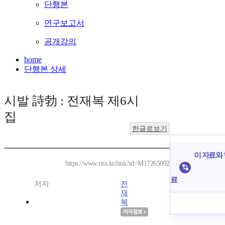
단행본
연구보고서
공개강의
home
단행본 상세
시발 詩勃 : 전재복 제6시
집
한글로보기
이 자료와 
https://www.riss.kr/link?id=M17265092
료
저자
전
재
복