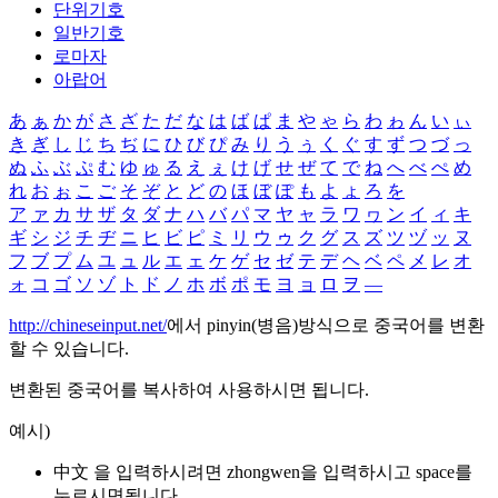
단위기호
일반기호
로마자
아랍어
あ
ぁ
か
が
さ
ざ
た
だ
な
は
ば
ぱ
ま
や
ゃ
ら
わ
ゎ
ん
い
ぃ
き
ぎ
し
じ
ち
ぢ
に
ひ
び
ぴ
み
り
う
ぅ
く
ぐ
す
ず
つ
づ
っ
ぬ
ふ
ぶ
ぷ
む
ゆ
ゅ
る
え
ぇ
け
げ
せ
ぜ
て
で
ね
へ
べ
ぺ
め
れ
お
ぉ
こ
ご
そ
ぞ
と
ど
の
ほ
ぼ
ぽ
も
よ
ょ
ろ
を
ア
ァ
カ
サ
ザ
タ
ダ
ナ
ハ
バ
パ
マ
ヤ
ャ
ラ
ワ
ヮ
ン
イ
ィ
キ
ギ
シ
ジ
チ
ヂ
ニ
ヒ
ビ
ピ
ミ
リ
ウ
ゥ
ク
グ
ス
ズ
ツ
ヅ
ッ
ヌ
フ
ブ
プ
ム
ユ
ュ
ル
エ
ェ
ケ
ゲ
セ
ゼ
テ
デ
ヘ
ベ
ペ
メ
レ
オ
ォ
コ
ゴ
ソ
ゾ
ト
ド
ノ
ホ
ボ
ポ
モ
ヨ
ョ
ロ
ヲ
―
http://chineseinput.net/
에서 pinyin(병음)방식으로 중국어를 변환
할 수 있습니다.
변환된 중국어를 복사하여 사용하시면 됩니다.
예시)
中文 을 입력하시려면
zhongwen
을 입력하시고 space를
누르시면됩니다.