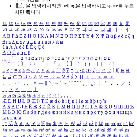
北京 을 입력하시려면
beijing
을 입력하시고 space를 누르
시면 됩니다.
ㅥ
ㅦ
ㅧ
ㅨ
ㅩ
ㅪ
ㅫ
ㅬ
ㅭ
ㅮ
ㅯ
ㅰ
ㅱ
ㅲ
ㅳ
ㅴ
ㅵ
ㅶ
ㅷ
ㅸ
ㅹ
ㅺ
ㅻ
ㅼ
ㅽ
ㅾ
ㅿ
ㆀ
ㆁ
ㆂ
ㆃ
ㆄ
ㆅ
ㆆ
ㆇ
ㆈ
ㆉ
ㆊ
ㆋ
ㆌ
ㆍ
ㆎ
Α
Β
Γ
Δ
Ε
Ζ
Η
Θ
Ι
Κ
Λ
Μ
Ν
Ξ
Ο
Π
Ρ
Σ
Τ
Υ
Φ
Χ
Ψ
Ω
α
β
γ
δ
ε
ζ
η
θ
ι
κ
λ
μ
ν
ξ
ο
π
ρ
σ
τ
υ
φ
χ
ψ
ω
á
à
Á
À
é
è
É
È
ç
Ç
ê
Ä
Ö
Ü
ä
ö
ü
ß
ְ
ֳ
ֲ
ֱ
ָ
ַ
ֵ
ֶ
ִ
ֹ
ּ
ֻ
ׂ
ׁ
ּ
ב
ה
נ
מ
צ
ת
ץ
ש
ד
ג
כ
ע
י
ח
ל
ך
ף
ק
ר
א
ט
ו
ן
ם
פ
‘
’
“
”
〔
〕
〈
〉
「
」
『
』
【
】
＂
（
）
［
］
｛
｝
±
×
÷
≠
≤
≥
∞
∴
♂
♀
∠
⊥
⌒
∂
∇
≡
≒
≪
≫
√
∽
∝
∵
∫
∬
∈
∋
⊆
⊇
⊂
⊃
∪
∩
∧
∨
￢
⇒
⇔
∀
∃
∮
∑
∏
＋
－
＜
＝
＞
、
。
·
‥
…
¨
〃
―
∥
＼
∼
´
～
ˇ
˘
˝
˚
˙
¸
˛
¡
¿
ː
！
＇
，
．
／
：
；
？
＾
＿
｀
｜
½
⅓
⅔
¼
¾
⅛
⅜
⅝
⅞
¹
²
³
⁴
ⁿ
₁
₂
₃
₄
Æ
Ð
Ħ
Ĳ
Ł
Ø
Œ
Þ
Ŧ
Ŋ
æ
đ
ð
ħ
ı
ĳ
ĸ
ŀ
ł
ø
œ
ß
þ
ŧ
ŋ
ŉ
А
Б
В
Г
Д
Е
Ё
Ж
З
И
Й
К
Л
М
Н
О
П
Р
С
Т
У
Ф
Х
Ц
Ч
Ш
Щ
Ъ
Ы
Ь
Э
Ю
Я
а
б
в
г
д
е
ё
ж
з
и
й
к
л
м
н
о
п
р
с
т
у
ф
х
ц
ч
ш
щ
ъ
ы
ь
э
ю
я
′
″
℃
Å
￠
￡
￥
¤
℉
‰
＄
％
Ｆ
￦
㎕
㎖
㎗
ℓ
㎘
㏄
㎣
㎤
㎥
㎦
㎙
㎚
㎛
㎜
㎝
㎞
㎟
㎠
㎡
㎢
㏊
㎍
㎎
㎏
㏏
㎈
㎉
㏈
㎧
㎨
㎰
㎱
㎲
㎳
㎴
㎵
㎶
㎷
㎸
㎹
㎀
㎁
㎂
㎃
㎄
㎺
㎻
㎽
㎾
㎿
㎐
㎑