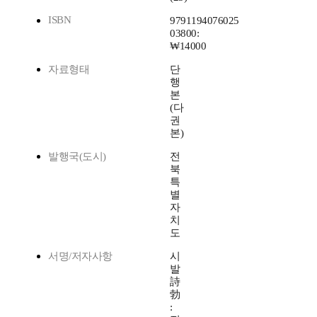
ISBN
9791194076025
03800:
₩14000
자료형태
단
행
본
(다
권
본)
발행국(도시)
전
북
특
별
자
치
도
서명/저자사항
시
발
詩
勃
: