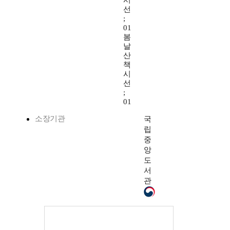
시
선
;
01
봄
날
산
책
시
선
;
01
소장기관
국
립
중
앙
도
서
관