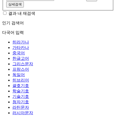
상세검색
결과 내 재검색
인기 검색어
다국어 입력
히라가나
가타카나
중국어
한글고어
그리스문자
프랑스어
독일어
히브리어
괄호기호
학술기호
기술기호
첨자기호
라틴문자
러시아문자