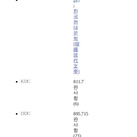
詩]
;
한
국
현
대
문
학
[韓
國
現
代
文
學]
KDC
811.7
판
사
항
(6)
DDC
895.715
판
사
항
(23)