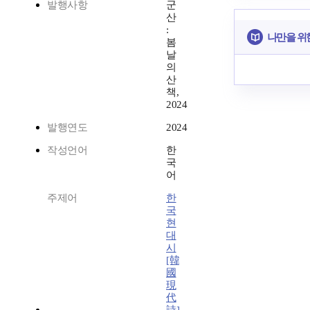
발행사항
군
산
:
나만을 위
봄
날
의
산
책,
2024
발행연도
2024
작성언어
한
국
어
주제어
한
국
현
대
시
[韓
國
現
代