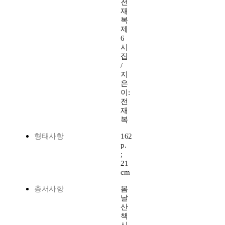
전
재
복
제
6
시
집
/
지
은
이:
전
재
복
형태사항
162
p.
;
21
cm
총서사항
봄
날
산
책