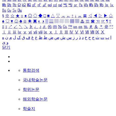
㎒
㎓
㎔
Ω
㏀
㏁
㎊
㎋
㎌
㏖
㏅
㎭
㎮
㎯
㏛
㎩
㎪
㎫
㎬
㏝
㏐
㏓
㏃
㏉
㏜
㏆
§
※
☆
★
○
●
◎
◇
◆
□
■
△
▽
→
←
↑
↓
↔
〓
◁
◀
▷
▶
♤
♠
♡
♥
♧
♣
⊙
◈
▣
◐
◑
▒
▤
▥
▨
▧
▦
▩
♨
☏
☎
☜
☞
¶
†
‡
↕
↗
↙
↖
↘
♭
♩
♪
♬
㉿
㈜
№
㏇
™
㏂
㏘
℡
＃
＆
＊
＠
ª
º
ⅰ
ⅱ
ⅲ
ⅳ
ⅴ
ⅵ
ⅶ
ⅷ
ⅸ
ⅹ
Ⅰ
Ⅱ
Ⅲ
Ⅳ
Ⅴ
Ⅵ
Ⅶ
Ⅷ
Ⅸ
Ⅹ
ا
ب
ت
ث
ج
ح
خ
د
ذ
ر
ز
س
ش
ص
ض
ط
ظ
ع
غ
ف
ق
ک
ل
م
ن
ه
و
ی
닫기
통합검색
국내학술논문
학위논문
해외학술논문
학술지