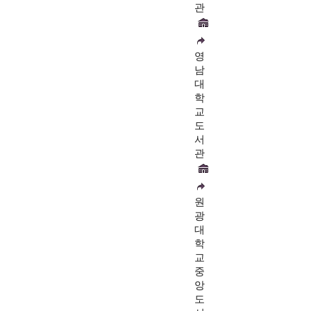
관
영
남
대
학
교
도
서
관
원
광
대
학
교
중
앙
도