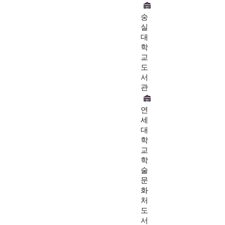
숭
실
대
학
교
도
서
관
연
세
대
학
교
학
술
문
화
처
도
서