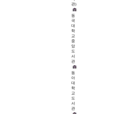
관)
동
국
대
학
교
중
앙
도
서
관
동
아
대
학
교
도
서
관