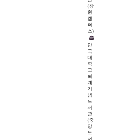
(창
원
캠
퍼
스)
단
국
대
학
교
퇴
계
기
념
도
서
관
(중
앙
도
서