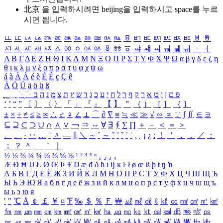
北京 을 입력하시려면
beijing
을 입력하시고 space를 누르
시면 됩니다.
ㅥ
ㅦ
ㅧ
ㅨ
ㅩ
ㅪ
ㅫ
ㅬ
ㅭ
ㅮ
ㅯ
ㅰ
ㅱ
ㅲ
ㅳ
ㅴ
ㅵ
ㅶ
ㅷ
ㅸ
ㅹ
ㅺ
ㅻ
ㅼ
ㅽ
ㅾ
ㅿ
ㆀ
ㆁ
ㆂ
ㆃ
ㆄ
ㆅ
ㆆ
ㆇ
ㆈ
ㆉ
ㆊ
ㆋ
ㆌ
ㆍ
ㆎ
Α
Β
Γ
Δ
Ε
Ζ
Η
Θ
Ι
Κ
Λ
Μ
Ν
Ξ
Ο
Π
Ρ
Σ
Τ
Υ
Φ
Χ
Ψ
Ω
α
β
γ
δ
ε
ζ
η
θ
ι
κ
λ
μ
ν
ξ
ο
π
ρ
σ
τ
υ
φ
χ
ψ
ω
á
à
Á
À
é
è
É
È
ç
Ç
ê
Ä
Ö
Ü
ä
ö
ü
ß
ְ
ֳ
ֲ
ֱ
ָ
ַ
ֵ
ֶ
ִ
ֹ
ּ
ֻ
ׂ
ׁ
ּ
ב
ה
נ
מ
צ
ת
ץ
ש
ד
ג
כ
ע
י
ח
ל
ך
ף
ק
ר
א
ט
ו
ן
ם
פ
‘
’
“
”
〔
〕
〈
〉
「
」
『
』
【
】
＂
（
）
［
］
｛
｝
±
×
÷
≠
≤
≥
∞
∴
♂
♀
∠
⊥
⌒
∂
∇
≡
≒
≪
≫
√
∽
∝
∵
∫
∬
∈
∋
⊆
⊇
⊂
⊃
∪
∩
∧
∨
￢
⇒
⇔
∀
∃
∮
∑
∏
＋
－
＜
＝
＞
、
。
·
‥
…
¨
〃
―
∥
＼
∼
´
～
ˇ
˘
˝
˚
˙
¸
˛
¡
¿
ː
！
＇
，
．
／
：
；
？
＾
＿
｀
｜
½
⅓
⅔
¼
¾
⅛
⅜
⅝
⅞
¹
²
³
⁴
ⁿ
₁
₂
₃
₄
Æ
Ð
Ħ
Ĳ
Ł
Ø
Œ
Þ
Ŧ
Ŋ
æ
đ
ð
ħ
ı
ĳ
ĸ
ŀ
ł
ø
œ
ß
þ
ŧ
ŋ
ŉ
А
Б
В
Г
Д
Е
Ё
Ж
З
И
Й
К
Л
М
Н
О
П
Р
С
Т
У
Ф
Х
Ц
Ч
Ш
Щ
Ъ
Ы
Ь
Э
Ю
Я
а
б
в
г
д
е
ё
ж
з
и
й
к
л
м
н
о
п
р
с
т
у
ф
х
ц
ч
ш
щ
ъ
ы
ь
э
ю
я
′
″
℃
Å
￠
￡
￥
¤
℉
‰
＄
％
Ｆ
￦
㎕
㎖
㎗
ℓ
㎘
㏄
㎣
㎤
㎥
㎦
㎙
㎚
㎛
㎜
㎝
㎞
㎟
㎠
㎡
㎢
㏊
㎍
㎎
㎏
㏏
㎈
㎉
㏈
㎧
㎨
㎰
㎱
㎲
㎳
㎴
㎵
㎶
㎷
㎸
㎹
㎀
㎁
㎂
㎃
㎄
㎺
㎻
㎽
㎾
㎿
㎐
㎑