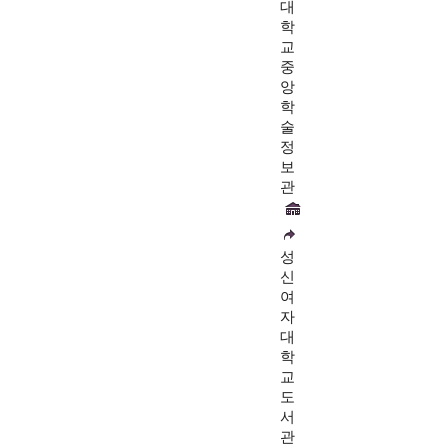
대
학
교
중
앙
학
술
정
보
관
성
신
여
자
대
학
교
도
서
관