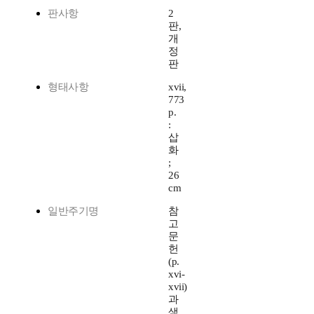
판사항
2
판,
개
정
판
형태사항
xvii,
773
p.
:
삽
화
;
26
cm
일반주기명
참
고
문
헌
(p.
xvi-
xvii)
과
색