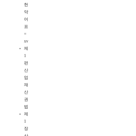
헌
약
어
표
=
xv
제
1
편
산
업
재
산
권
법
제
1
장
산