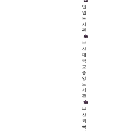
법
원
도
서
관
부
산
대
학
교
중
앙
도
서
관
부
산
외
국