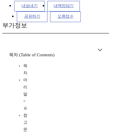
내보내기
내책장담기
공유하기
오류접수
부가정보
목차 (Table of Contents)
목
차
머
리
말
=
ⅲ
참
고
문