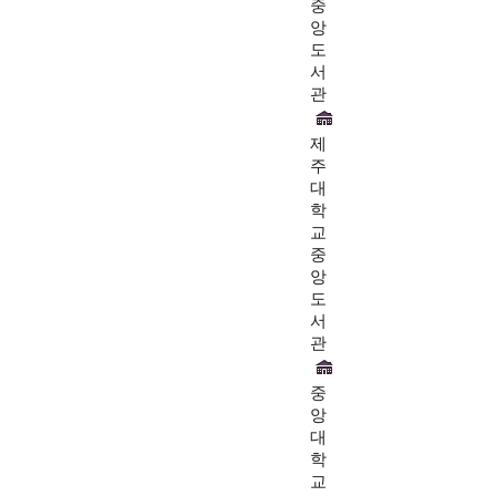
중
앙
도
서
관
제
주
대
학
교
중
앙
도
서
관
중
앙
대
학
교