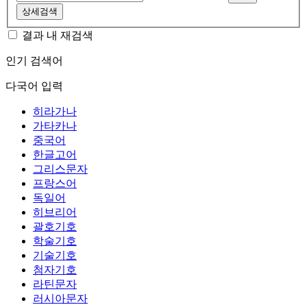
상세검색
결과 내 재검색
인기 검색어
다국어 입력
히라가나
가타카나
중국어
한글고어
그리스문자
프랑스어
독일어
히브리어
괄호기호
학술기호
기술기호
첨자기호
라틴문자
러시아문자