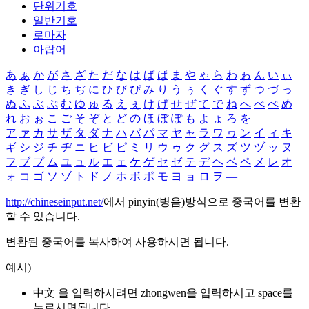
단위기호
일반기호
로마자
아랍어
あ
ぁ
か
が
さ
ざ
た
だ
な
は
ば
ぱ
ま
や
ゃ
ら
わ
ゎ
ん
い
ぃ
き
ぎ
し
じ
ち
ぢ
に
ひ
び
ぴ
み
り
う
ぅ
く
ぐ
す
ず
つ
づ
っ
ぬ
ふ
ぶ
ぷ
む
ゆ
ゅ
る
え
ぇ
け
げ
せ
ぜ
て
で
ね
へ
べ
ぺ
め
れ
お
ぉ
こ
ご
そ
ぞ
と
ど
の
ほ
ぼ
ぽ
も
よ
ょ
ろ
を
ア
ァ
カ
サ
ザ
タ
ダ
ナ
ハ
バ
パ
マ
ヤ
ャ
ラ
ワ
ヮ
ン
イ
ィ
キ
ギ
シ
ジ
チ
ヂ
ニ
ヒ
ビ
ピ
ミ
リ
ウ
ゥ
ク
グ
ス
ズ
ツ
ヅ
ッ
ヌ
フ
ブ
プ
ム
ユ
ュ
ル
エ
ェ
ケ
ゲ
セ
ゼ
テ
デ
ヘ
ベ
ペ
メ
レ
オ
ォ
コ
ゴ
ソ
ゾ
ト
ド
ノ
ホ
ボ
ポ
モ
ヨ
ョ
ロ
ヲ
―
http://chineseinput.net/
에서 pinyin(병음)방식으로 중국어를 변환
할 수 있습니다.
변환된 중국어를 복사하여 사용하시면 됩니다.
예시)
中文 을 입력하시려면
zhongwen
을 입력하시고 space를
누르시면됩니다.