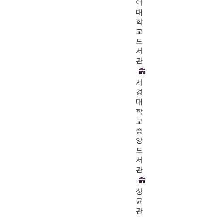
어
대
학
교
도
서
관
서
경
대
학
교
중
앙
도
서
관
성
균
관