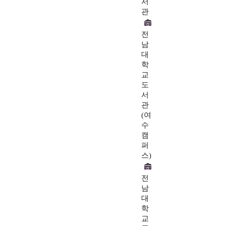
서
관
전
남
대
학
교
도
서
관
(여
수
캠
퍼
스)
전
남
대
학
교