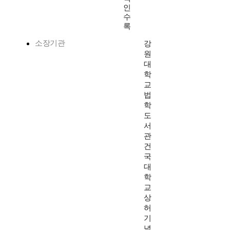
인
수
록
소장기관
강
원
대
학
교
법
학
도
서
관
건
국
대
학
교
상
허
기
념