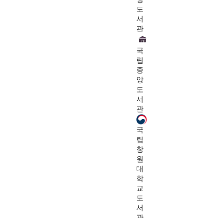
도
서
관
국
립
중
앙
도
서
관
국
립
창
원
대
학
교
도
서
관