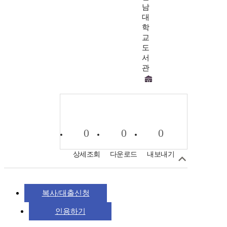
남
대
학
교
도
서
관
0
0
0
상세조회
다운로드
내보내기
복사/대출신청
인용하기