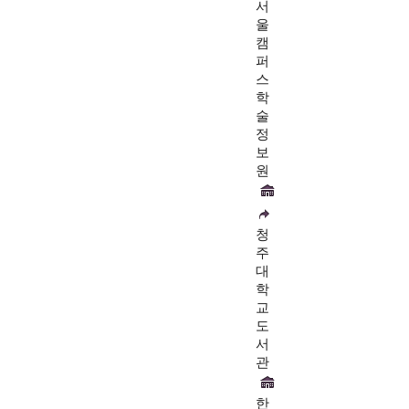
서
울
캠
퍼
스
학
술
정
보
원
청
주
대
학
교
도
서
관
한