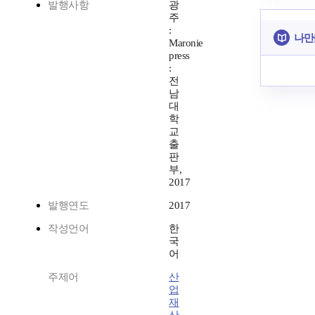
발행사항
광
주
:
나만
Maronie
press
:
전
남
대
학
교
출
판
부,
2017
발행연도
2017
작성언어
한
국
어
주제어
산
업
재