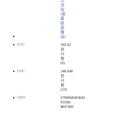
산
권
법
[産
業
財
産
權
法]
KDC
365.92
판
사
항
(6)
DDC
346.048
판
사
항
(23)
ISBN
9788968493683
93360:
₩47000