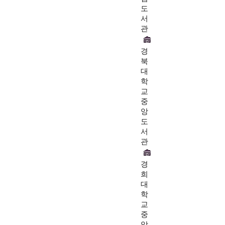
도
서
관
경
북
대
학
교
중
앙
도
서
관
경
희
대
학
교
중
앙