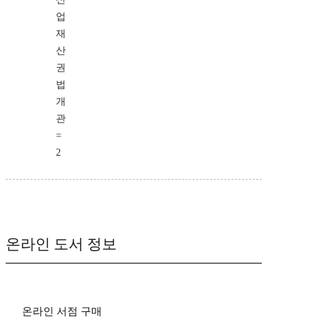
업
재
산
권
법
개
관
=
2
온라인 도서 정보
온라인 서점 구매