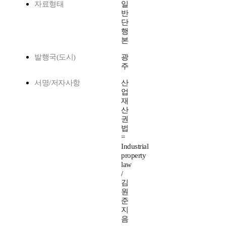
자료형태
일
반
단
행
본
발행국(도시)
광
주
서명/저자사항
산
업
재
산
권
법
=
Industrial
property
law
/
김
원
준
지
음