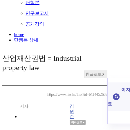
단행본
연구보고서
공개강의
home
단행본 상세
산업재산권법 = Industrial
property law
한글로보기
이 자
https://www.riss.kr/link?id=M14452687
료
저자
김
원
준