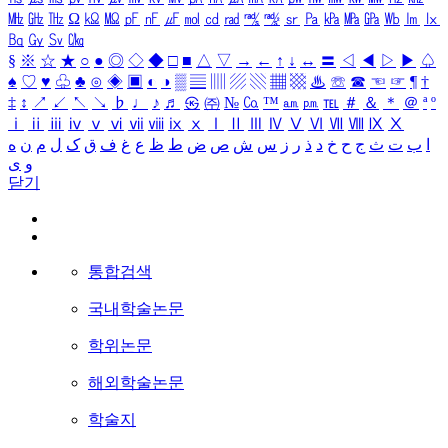
㎒
㎓
㎔
Ω
㏀
㏁
㎊
㎋
㎌
㏖
㏅
㎭
㎮
㎯
㏛
㎩
㎪
㎫
㎬
㏝
㏐
㏓
㏃
㏉
㏜
㏆
§
※
☆
★
○
●
◎
◇
◆
□
■
△
▽
→
←
↑
↓
↔
〓
◁
◀
▷
▶
♤
♠
♡
♥
♧
♣
⊙
◈
▣
◐
◑
▒
▤
▥
▨
▧
▦
▩
♨
☏
☎
☜
☞
¶
†
‡
↕
↗
↙
↖
↘
♭
♩
♪
♬
㉿
㈜
№
㏇
™
㏂
㏘
℡
＃
＆
＊
＠
ª
º
ⅰ
ⅱ
ⅲ
ⅳ
ⅴ
ⅵ
ⅶ
ⅷ
ⅸ
ⅹ
Ⅰ
Ⅱ
Ⅲ
Ⅳ
Ⅴ
Ⅵ
Ⅶ
Ⅷ
Ⅸ
Ⅹ
ا
ب
ت
ث
ج
ح
خ
د
ذ
ر
ز
س
ش
ص
ض
ط
ظ
ع
غ
ف
ق
ک
ل
م
ن
ه
و
ی
닫기
통합검색
국내학술논문
학위논문
해외학술논문
학술지