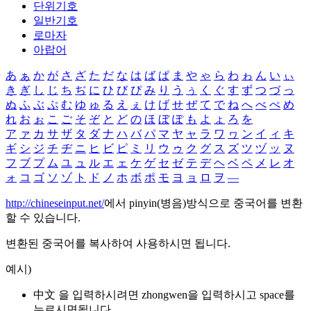
단위기호
일반기호
로마자
아랍어
あ
ぁ
か
が
さ
ざ
た
だ
な
は
ば
ぱ
ま
や
ゃ
ら
わ
ゎ
ん
い
ぃ
き
ぎ
し
じ
ち
ぢ
に
ひ
び
ぴ
み
り
う
ぅ
く
ぐ
す
ず
つ
づ
っ
ぬ
ふ
ぶ
ぷ
む
ゆ
ゅ
る
え
ぇ
け
げ
せ
ぜ
て
で
ね
へ
べ
ぺ
め
れ
お
ぉ
こ
ご
そ
ぞ
と
ど
の
ほ
ぼ
ぽ
も
よ
ょ
ろ
を
ア
ァ
カ
サ
ザ
タ
ダ
ナ
ハ
バ
パ
マ
ヤ
ャ
ラ
ワ
ヮ
ン
イ
ィ
キ
ギ
シ
ジ
チ
ヂ
ニ
ヒ
ビ
ピ
ミ
リ
ウ
ゥ
ク
グ
ス
ズ
ツ
ヅ
ッ
ヌ
フ
ブ
プ
ム
ユ
ュ
ル
エ
ェ
ケ
ゲ
セ
ゼ
テ
デ
ヘ
ベ
ペ
メ
レ
オ
ォ
コ
ゴ
ソ
ゾ
ト
ド
ノ
ホ
ボ
ポ
モ
ヨ
ョ
ロ
ヲ
―
http://chineseinput.net/
에서 pinyin(병음)방식으로 중국어를 변환
할 수 있습니다.
변환된 중국어를 복사하여 사용하시면 됩니다.
예시)
中文 을 입력하시려면
zhongwen
을 입력하시고 space를
누르시면됩니다.