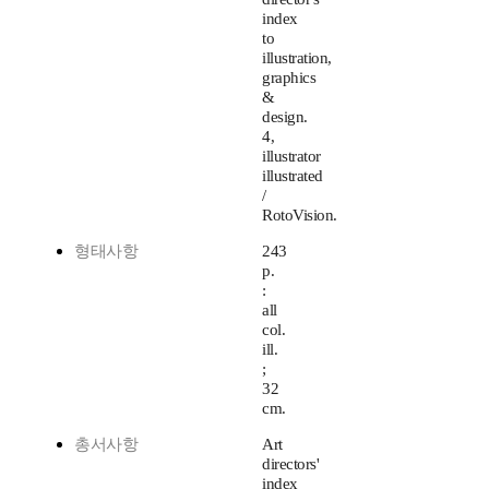
index
to
illustration,
graphics
&
design.
4,
illustrator
illustrated
/
RotoVision.
형태사항
243
p.
:
all
col.
ill.
;
32
cm.
총서사항
Art
directors'
index