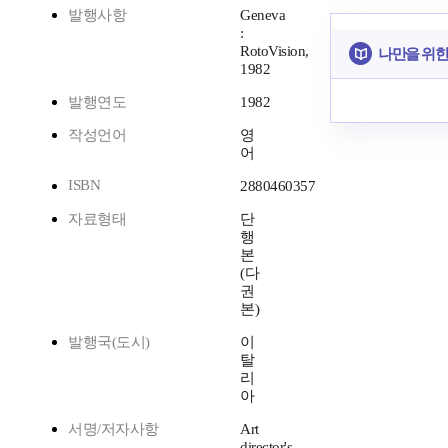
발행사항
Geneva
:
RotoVision,
나만을 위한
1982
발행연도
1982
작성언어
영
어
ISBN
2880460357
자료형태
단
행
본
(다
권
본)
발행국(도시)
이
탈
리
아
서명/저자사항
Art
director's