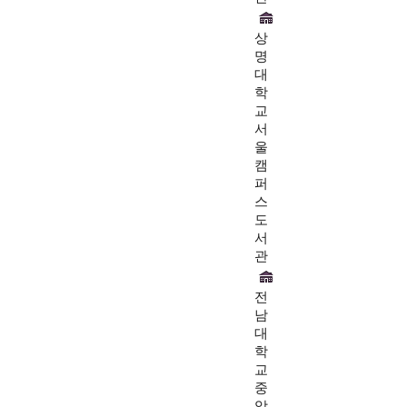
상
명
대
학
교
서
울
캠
퍼
스
도
서
관
전
남
대
학
교
중
앙