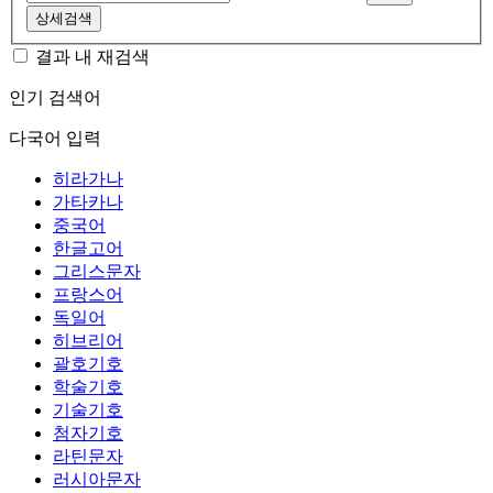
상세검색
결과 내 재검색
인기 검색어
다국어 입력
히라가나
가타카나
중국어
한글고어
그리스문자
프랑스어
독일어
히브리어
괄호기호
학술기호
기술기호
첨자기호
라틴문자
러시아문자