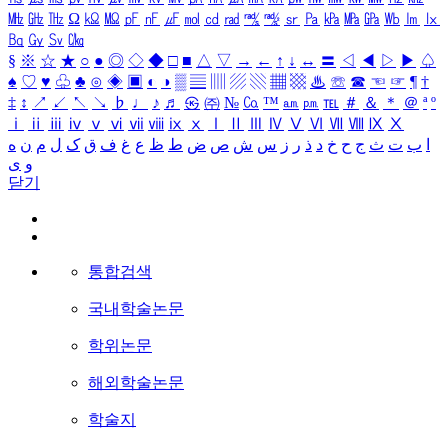
㎒
㎓
㎔
Ω
㏀
㏁
㎊
㎋
㎌
㏖
㏅
㎭
㎮
㎯
㏛
㎩
㎪
㎫
㎬
㏝
㏐
㏓
㏃
㏉
㏜
㏆
§
※
☆
★
○
●
◎
◇
◆
□
■
△
▽
→
←
↑
↓
↔
〓
◁
◀
▷
▶
♤
♠
♡
♥
♧
♣
⊙
◈
▣
◐
◑
▒
▤
▥
▨
▧
▦
▩
♨
☏
☎
☜
☞
¶
†
‡
↕
↗
↙
↖
↘
♭
♩
♪
♬
㉿
㈜
№
㏇
™
㏂
㏘
℡
＃
＆
＊
＠
ª
º
ⅰ
ⅱ
ⅲ
ⅳ
ⅴ
ⅵ
ⅶ
ⅷ
ⅸ
ⅹ
Ⅰ
Ⅱ
Ⅲ
Ⅳ
Ⅴ
Ⅵ
Ⅶ
Ⅷ
Ⅸ
Ⅹ
ا
ب
ت
ث
ج
ح
خ
د
ذ
ر
ز
س
ش
ص
ض
ط
ظ
ع
غ
ف
ق
ک
ل
م
ن
ه
و
ی
닫기
통합검색
국내학술논문
학위논문
해외학술논문
학술지