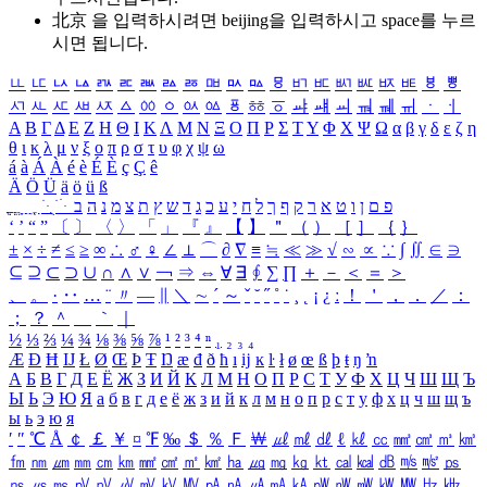
北京 을 입력하시려면
beijing
을 입력하시고 space를 누르
시면 됩니다.
ㅥ
ㅦ
ㅧ
ㅨ
ㅩ
ㅪ
ㅫ
ㅬ
ㅭ
ㅮ
ㅯ
ㅰ
ㅱ
ㅲ
ㅳ
ㅴ
ㅵ
ㅶ
ㅷ
ㅸ
ㅹ
ㅺ
ㅻ
ㅼ
ㅽ
ㅾ
ㅿ
ㆀ
ㆁ
ㆂ
ㆃ
ㆄ
ㆅ
ㆆ
ㆇ
ㆈ
ㆉ
ㆊ
ㆋ
ㆌ
ㆍ
ㆎ
Α
Β
Γ
Δ
Ε
Ζ
Η
Θ
Ι
Κ
Λ
Μ
Ν
Ξ
Ο
Π
Ρ
Σ
Τ
Υ
Φ
Χ
Ψ
Ω
α
β
γ
δ
ε
ζ
η
θ
ι
κ
λ
μ
ν
ξ
ο
π
ρ
σ
τ
υ
φ
χ
ψ
ω
á
à
Á
À
é
è
É
È
ç
Ç
ê
Ä
Ö
Ü
ä
ö
ü
ß
ְ
ֳ
ֲ
ֱ
ָ
ַ
ֵ
ֶ
ִ
ֹ
ּ
ֻ
ׂ
ׁ
ּ
ב
ה
נ
מ
צ
ת
ץ
ש
ד
ג
כ
ע
י
ח
ל
ך
ף
ק
ר
א
ט
ו
ן
ם
פ
‘
’
“
”
〔
〕
〈
〉
「
」
『
』
【
】
＂
（
）
［
］
｛
｝
±
×
÷
≠
≤
≥
∞
∴
♂
♀
∠
⊥
⌒
∂
∇
≡
≒
≪
≫
√
∽
∝
∵
∫
∬
∈
∋
⊆
⊇
⊂
⊃
∪
∩
∧
∨
￢
⇒
⇔
∀
∃
∮
∑
∏
＋
－
＜
＝
＞
、
。
·
‥
…
¨
〃
―
∥
＼
∼
´
～
ˇ
˘
˝
˚
˙
¸
˛
¡
¿
ː
！
＇
，
．
／
：
；
？
＾
＿
｀
｜
½
⅓
⅔
¼
¾
⅛
⅜
⅝
⅞
¹
²
³
⁴
ⁿ
₁
₂
₃
₄
Æ
Ð
Ħ
Ĳ
Ł
Ø
Œ
Þ
Ŧ
Ŋ
æ
đ
ð
ħ
ı
ĳ
ĸ
ŀ
ł
ø
œ
ß
þ
ŧ
ŋ
ŉ
А
Б
В
Г
Д
Е
Ё
Ж
З
И
Й
К
Л
М
Н
О
П
Р
С
Т
У
Ф
Х
Ц
Ч
Ш
Щ
Ъ
Ы
Ь
Э
Ю
Я
а
б
в
г
д
е
ё
ж
з
и
й
к
л
м
н
о
п
р
с
т
у
ф
х
ц
ч
ш
щ
ъ
ы
ь
э
ю
я
′
″
℃
Å
￠
￡
￥
¤
℉
‰
＄
％
Ｆ
￦
㎕
㎖
㎗
ℓ
㎘
㏄
㎣
㎤
㎥
㎦
㎙
㎚
㎛
㎜
㎝
㎞
㎟
㎠
㎡
㎢
㏊
㎍
㎎
㎏
㏏
㎈
㎉
㏈
㎧
㎨
㎰
㎱
㎲
㎳
㎴
㎵
㎶
㎷
㎸
㎹
㎀
㎁
㎂
㎃
㎄
㎺
㎻
㎽
㎾
㎿
㎐
㎑