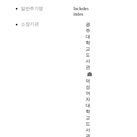
일반주기명
Includes
index
소장기관
광
주
대
학
교
도
서
관
덕
성
여
자
대
학
교
도
서
관