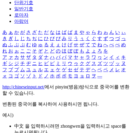
단위기호
일반기호
로마자
아랍어
あ
ぁ
か
が
さ
ざ
た
だ
な
は
ば
ぱ
ま
や
ゃ
ら
わ
ゎ
ん
い
ぃ
き
ぎ
し
じ
ち
ぢ
に
ひ
び
ぴ
み
り
う
ぅ
く
ぐ
す
ず
つ
づ
っ
ぬ
ふ
ぶ
ぷ
む
ゆ
ゅ
る
え
ぇ
け
げ
せ
ぜ
て
で
ね
へ
べ
ぺ
め
れ
お
ぉ
こ
ご
そ
ぞ
と
ど
の
ほ
ぼ
ぽ
も
よ
ょ
ろ
を
ア
ァ
カ
サ
ザ
タ
ダ
ナ
ハ
バ
パ
マ
ヤ
ャ
ラ
ワ
ヮ
ン
イ
ィ
キ
ギ
シ
ジ
チ
ヂ
ニ
ヒ
ビ
ピ
ミ
リ
ウ
ゥ
ク
グ
ス
ズ
ツ
ヅ
ッ
ヌ
フ
ブ
プ
ム
ユ
ュ
ル
エ
ェ
ケ
ゲ
セ
ゼ
テ
デ
ヘ
ベ
ペ
メ
レ
オ
ォ
コ
ゴ
ソ
ゾ
ト
ド
ノ
ホ
ボ
ポ
モ
ヨ
ョ
ロ
ヲ
―
http://chineseinput.net/
에서 pinyin(병음)방식으로 중국어를 변환
할 수 있습니다.
변환된 중국어를 복사하여 사용하시면 됩니다.
예시)
中文 을 입력하시려면
zhongwen
을 입력하시고 space를
누르시면됩니다.