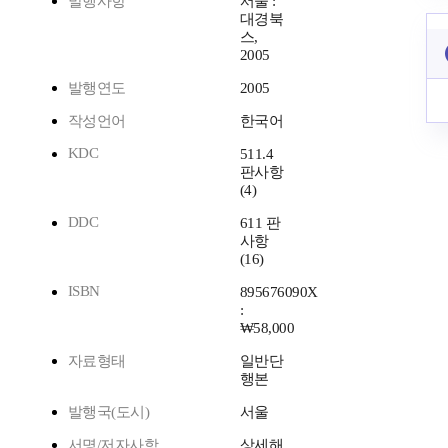
발행사항
서울 :
대경북
스,
2005
발행연도
2005
작성언어
한국어
KDC
511.4
판사항
(4)
DDC
611 판
사항
(16)
ISBN
895676090X
:
₩58,000
자료형태
일반단
행본
발행국(도시)
서울
서명/저자사항
상세해