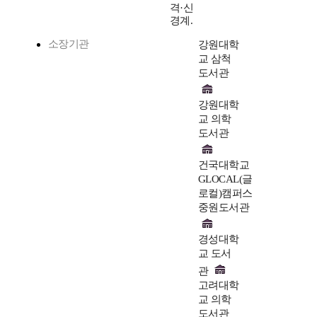
격·신
경계.
소장기관
강원대학
교 삼척
도서관
강원대학
교 의학
도서관
건국대학교
GLOCAL(글
로컬)캠퍼스
중원도서관
경성대학
교 도서
관
고려대학
교 의학
도서관