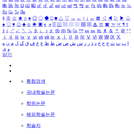
㎒
㎓
㎔
Ω
㏀
㏁
㎊
㎋
㎌
㏖
㏅
㎭
㎮
㎯
㏛
㎩
㎪
㎫
㎬
㏝
㏐
㏓
㏃
㏉
㏜
㏆
§
※
☆
★
○
●
◎
◇
◆
□
■
△
▽
→
←
↑
↓
↔
〓
◁
◀
▷
▶
♤
♠
♡
♥
♧
♣
⊙
◈
▣
◐
◑
▒
▤
▥
▨
▧
▦
▩
♨
☏
☎
☜
☞
¶
†
‡
↕
↗
↙
↖
↘
♭
♩
♪
♬
㉿
㈜
№
㏇
™
㏂
㏘
℡
＃
＆
＊
＠
ª
º
ⅰ
ⅱ
ⅲ
ⅳ
ⅴ
ⅵ
ⅶ
ⅷ
ⅸ
ⅹ
Ⅰ
Ⅱ
Ⅲ
Ⅳ
Ⅴ
Ⅵ
Ⅶ
Ⅷ
Ⅸ
Ⅹ
ا
ب
ت
ث
ج
ح
خ
د
ذ
ر
ز
س
ش
ص
ض
ط
ظ
ع
غ
ف
ق
ک
ل
م
ن
ه
و
ی
닫기
통합검색
국내학술논문
학위논문
해외학술논문
학술지