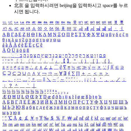
北京 을 입력하시려면
beijing
을 입력하시고 space를 누르
시면 됩니다.
ㅥ
ㅦ
ㅧ
ㅨ
ㅩ
ㅪ
ㅫ
ㅬ
ㅭ
ㅮ
ㅯ
ㅰ
ㅱ
ㅲ
ㅳ
ㅴ
ㅵ
ㅶ
ㅷ
ㅸ
ㅹ
ㅺ
ㅻ
ㅼ
ㅽ
ㅾ
ㅿ
ㆀ
ㆁ
ㆂ
ㆃ
ㆄ
ㆅ
ㆆ
ㆇ
ㆈ
ㆉ
ㆊ
ㆋ
ㆌ
ㆍ
ㆎ
Α
Β
Γ
Δ
Ε
Ζ
Η
Θ
Ι
Κ
Λ
Μ
Ν
Ξ
Ο
Π
Ρ
Σ
Τ
Υ
Φ
Χ
Ψ
Ω
α
β
γ
δ
ε
ζ
η
θ
ι
κ
λ
μ
ν
ξ
ο
π
ρ
σ
τ
υ
φ
χ
ψ
ω
á
à
Á
À
é
è
É
È
ç
Ç
ê
Ä
Ö
Ü
ä
ö
ü
ß
ְ
ֳ
ֲ
ֱ
ָ
ַ
ֵ
ֶ
ִ
ֹ
ּ
ֻ
ׂ
ׁ
ּ
ב
ה
נ
מ
צ
ת
ץ
ש
ד
ג
כ
ע
י
ח
ל
ך
ף
ק
ר
א
ט
ו
ן
ם
פ
‘
’
“
”
〔
〕
〈
〉
「
」
『
』
【
】
＂
（
）
［
］
｛
｝
±
×
÷
≠
≤
≥
∞
∴
♂
♀
∠
⊥
⌒
∂
∇
≡
≒
≪
≫
√
∽
∝
∵
∫
∬
∈
∋
⊆
⊇
⊂
⊃
∪
∩
∧
∨
￢
⇒
⇔
∀
∃
∮
∑
∏
＋
－
＜
＝
＞
、
。
·
‥
…
¨
〃
―
∥
＼
∼
´
～
ˇ
˘
˝
˚
˙
¸
˛
¡
¿
ː
！
＇
，
．
／
：
；
？
＾
＿
｀
｜
½
⅓
⅔
¼
¾
⅛
⅜
⅝
⅞
¹
²
³
⁴
ⁿ
₁
₂
₃
₄
Æ
Ð
Ħ
Ĳ
Ł
Ø
Œ
Þ
Ŧ
Ŋ
æ
đ
ð
ħ
ı
ĳ
ĸ
ŀ
ł
ø
œ
ß
þ
ŧ
ŋ
ŉ
А
Б
В
Г
Д
Е
Ё
Ж
З
И
Й
К
Л
М
Н
О
П
Р
С
Т
У
Ф
Х
Ц
Ч
Ш
Щ
Ъ
Ы
Ь
Э
Ю
Я
а
б
в
г
д
е
ё
ж
з
и
й
к
л
м
н
о
п
р
с
т
у
ф
х
ц
ч
ш
щ
ъ
ы
ь
э
ю
я
′
″
℃
Å
￠
￡
￥
¤
℉
‰
＄
％
Ｆ
￦
㎕
㎖
㎗
ℓ
㎘
㏄
㎣
㎤
㎥
㎦
㎙
㎚
㎛
㎜
㎝
㎞
㎟
㎠
㎡
㎢
㏊
㎍
㎎
㎏
㏏
㎈
㎉
㏈
㎧
㎨
㎰
㎱
㎲
㎳
㎴
㎵
㎶
㎷
㎸
㎹
㎀
㎁
㎂
㎃
㎄
㎺
㎻
㎽
㎾
㎿
㎐
㎑