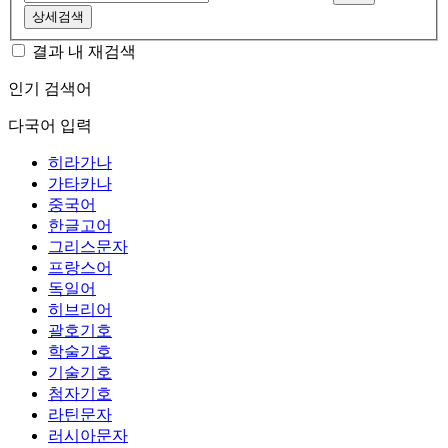
상세검색
결과 내 재검색
인기 검색어
다국어 입력
히라가나
가타카나
중국어
한글고어
그리스문자
프랑스어
독일어
히브리어
괄호기호
학술기호
기술기호
첨자기호
라틴문자
러시아문자