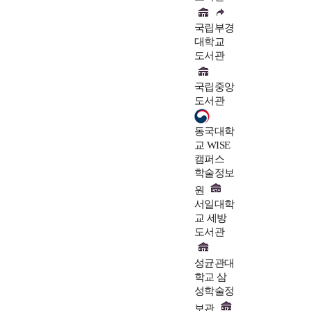
국립부경
대학교
도서관
국립중앙
도서관
동국대학
교 WISE
캠퍼스
학술정보
원
서일대학
교 세방
도서관
성균관대
학교 삼
성학술정
보관