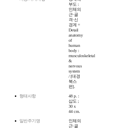
부도 :
인체의
근·골
격·신
경계 =
Detail
anatomy
of
human
body :
musculoskeletal
&
nervous
system
/ [대경
북스
편].
형태사항
48 p. :
삽도 ;
30 x
44 cm.
일반주기명
인체의
근·골