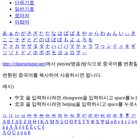
단위기호
일반기호
로마자
아랍어
あ
ぁ
か
が
さ
ざ
た
だ
な
は
ば
ぱ
ま
や
ゃ
ら
わ
ゎ
ん
い
ぃ
き
こ
ご
そ
ぞ
と
ど
の
ほ
ぼ
ぽ
も
よ
ょ
ろ
を
ア
ァ
カ
サ
ザ
タ
ダ
ナ
ハ
バ
パ
マ
ヤ
ャ
ラ
ワ
ヮ
ン
イ
ィ
キ
ギ
ソ
ゾ
ト
ド
ノ
ホ
ボ
ポ
モ
ヨ
ョ
ロ
ヲ
―
http://chineseinput.net/
에서 pinyin(병음)방식으로 중국어를 변환
변환된 중국어를 복사하여 사용하시면 됩니다.
예시)
中文 을 입력하시려면
zhongwen
을 입력하시고 space를
北京 을 입력하시려면
beijing
을 입력하시고 space를 누르
ㅥ
ㅦ
ㅧ
ㅨ
ㅩ
ㅪ
ㅫ
ㅬ
ㅭ
ㅮ
ㅯ
ㅰ
ㅱ
ㅲ
ㅳ
ㅴ
ㅵ
ㅶ
ㅷ
ㅸ
ㅹ
ㅺ
Α
Β
Γ
Δ
Ε
Ζ
Η
Θ
Ι
Κ
Λ
Μ
Ν
Ξ
Ο
Π
Ρ
Σ
Τ
Υ
Φ
Χ
Ψ
Ω
α
β
γ
δ
ε
ζ
η
á
à
Á
À
é
è
É
È
ç
Ç
ê
Ä
Ö
Ü
ä
ö
ü
ß