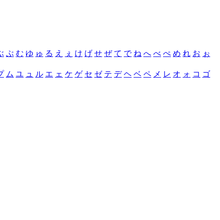
ぶ
ぷ
む
ゆ
ゅ
る
え
ぇ
け
げ
せ
ぜ
て
で
ね
へ
べ
ぺ
め
れ
お
ぉ
プ
ム
ユ
ュ
ル
エ
ェ
ケ
ゲ
セ
ゼ
テ
デ
ヘ
ベ
ペ
メ
レ
オ
ォ
コ
ゴ