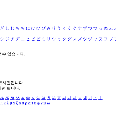
ぎ
し
じ
ち
ぢ
に
ひ
び
ぴ
み
り
う
ぅ
く
ぐ
す
ず
つ
づ
っ
ぬ
ふ
シ
ジ
チ
ヂ
ニ
ヒ
ビ
ピ
ミ
リ
ウ
ゥ
ク
グ
ス
ズ
ツ
ヅ
ッ
ヌ
フ
ブ
할 수 있습니다.
누르시면됩니다.
시면 됩니다.
ㅻ
ㅼ
ㅽ
ㅾ
ㅿ
ㆀ
ㆁ
ㆂ
ㆃ
ㆄ
ㆅ
ㆆ
ㆇ
ㆈ
ㆉ
ㆊ
ㆋ
ㆌ
ㆍ
ㆎ
θ
ι
κ
λ
μ
ν
ξ
ο
π
ρ
σ
τ
υ
φ
χ
ψ
ω