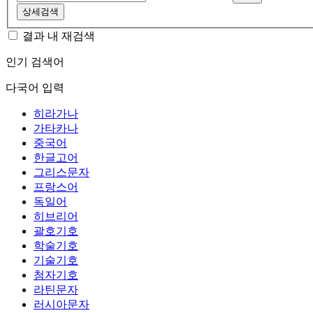
상세검색
결과 내 재검색
인기 검색어
다국어 입력
히라가나
가타카나
중국어
한글고어
그리스문자
프랑스어
독일어
히브리어
괄호기호
학술기호
기술기호
첨자기호
라틴문자
러시아문자