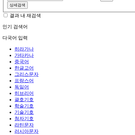
상세검색
결과 내 재검색
인기 검색어
다국어 입력
히라가나
가타카나
중국어
한글고어
그리스문자
프랑스어
독일어
히브리어
괄호기호
학술기호
기술기호
첨자기호
라틴문자
러시아문자