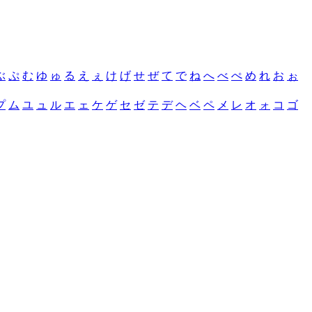
ぶ
ぷ
む
ゆ
ゅ
る
え
ぇ
け
げ
せ
ぜ
て
で
ね
へ
べ
ぺ
め
れ
お
ぉ
プ
ム
ユ
ュ
ル
エ
ェ
ケ
ゲ
セ
ゼ
テ
デ
ヘ
ベ
ペ
メ
レ
オ
ォ
コ
ゴ