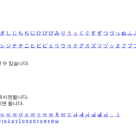
ぎ
し
じ
ち
ぢ
に
ひ
び
ぴ
み
り
う
ぅ
く
ぐ
す
ず
つ
づ
っ
ぬ
ふ
シ
ジ
チ
ヂ
ニ
ヒ
ビ
ピ
ミ
リ
ウ
ゥ
ク
グ
ス
ズ
ツ
ヅ
ッ
ヌ
フ
ブ
할 수 있습니다.
누르시면됩니다.
시면 됩니다.
ㅻ
ㅼ
ㅽ
ㅾ
ㅿ
ㆀ
ㆁ
ㆂ
ㆃ
ㆄ
ㆅ
ㆆ
ㆇ
ㆈ
ㆉ
ㆊ
ㆋ
ㆌ
ㆍ
ㆎ
θ
ι
κ
λ
μ
ν
ξ
ο
π
ρ
σ
τ
υ
φ
χ
ψ
ω