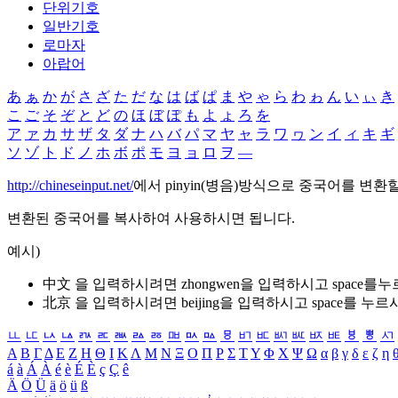
단위기호
일반기호
로마자
아랍어
あ
ぁ
か
が
さ
ざ
た
だ
な
は
ば
ぱ
ま
や
ゃ
ら
わ
ゎ
ん
い
ぃ
き
こ
ご
そ
ぞ
と
ど
の
ほ
ぼ
ぽ
も
よ
ょ
ろ
を
ア
ァ
カ
サ
ザ
タ
ダ
ナ
ハ
バ
パ
マ
ヤ
ャ
ラ
ワ
ヮ
ン
イ
ィ
キ
ギ
ソ
ゾ
ト
ド
ノ
ホ
ボ
ポ
モ
ヨ
ョ
ロ
ヲ
―
http://chineseinput.net/
에서 pinyin(병음)방식으로 중국어를 변환
변환된 중국어를 복사하여 사용하시면 됩니다.
예시)
中文 을 입력하시려면
zhongwen
을 입력하시고 space를
北京 을 입력하시려면
beijing
을 입력하시고 space를 누르
ㅥ
ㅦ
ㅧ
ㅨ
ㅩ
ㅪ
ㅫ
ㅬ
ㅭ
ㅮ
ㅯ
ㅰ
ㅱ
ㅲ
ㅳ
ㅴ
ㅵ
ㅶ
ㅷ
ㅸ
ㅹ
ㅺ
Α
Β
Γ
Δ
Ε
Ζ
Η
Θ
Ι
Κ
Λ
Μ
Ν
Ξ
Ο
Π
Ρ
Σ
Τ
Υ
Φ
Χ
Ψ
Ω
α
β
γ
δ
ε
ζ
η
á
à
Á
À
é
è
É
È
ç
Ç
ê
Ä
Ö
Ü
ä
ö
ü
ß