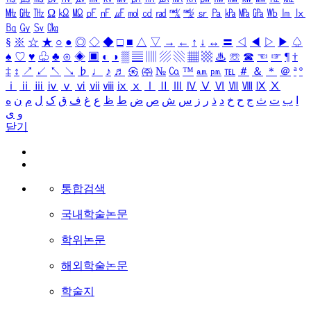
㎒
㎓
㎔
Ω
㏀
㏁
㎊
㎋
㎌
㏖
㏅
㎭
㎮
㎯
㏛
㎩
㎪
㎫
㎬
㏝
㏐
㏓
㏃
㏉
㏜
㏆
§
※
☆
★
○
●
◎
◇
◆
□
■
△
▽
→
←
↑
↓
↔
〓
◁
◀
▷
▶
♤
♠
♡
♥
♧
♣
⊙
◈
▣
◐
◑
▒
▤
▥
▨
▧
▦
▩
♨
☏
☎
☜
☞
¶
†
‡
↕
↗
↙
↖
↘
♭
♩
♪
♬
㉿
㈜
№
㏇
™
㏂
㏘
℡
＃
＆
＊
＠
ª
º
ⅰ
ⅱ
ⅲ
ⅳ
ⅴ
ⅵ
ⅶ
ⅷ
ⅸ
ⅹ
Ⅰ
Ⅱ
Ⅲ
Ⅳ
Ⅴ
Ⅵ
Ⅶ
Ⅷ
Ⅸ
Ⅹ
ا
ب
ت
ث
ج
ح
خ
د
ذ
ر
ز
س
ش
ص
ض
ط
ظ
ع
غ
ف
ق
ک
ل
م
ن
ه
و
ی
닫기
통합검색
국내학술논문
학위논문
해외학술논문
학술지