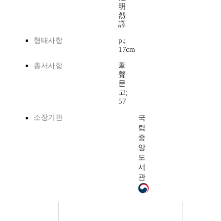
明
烈
譯
형태사항
p.;
17cm
총서사항
葦
聲
문
고;
57
소장기관
국
립
중
앙
도
서
관