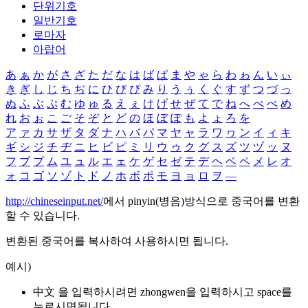
단위기호
일반기호
로마자
아랍어
あ
ぁ
か
が
さ
ざ
た
だ
な
は
ば
ぱ
ま
や
ゃ
ら
わ
ゎ
ん
い
ぃ
き
ぎ
し
じ
ち
ぢ
に
ひ
び
ぴ
み
り
う
ぅ
く
ぐ
す
ず
つ
づ
っ
ぬ
ふ
ぶ
ぷ
む
ゆ
ゅ
る
え
ぇ
け
げ
せ
ぜ
て
で
ね
へ
べ
ぺ
め
れ
お
ぉ
こ
ご
そ
ぞ
と
ど
の
ほ
ぼ
ぽ
も
よ
ょ
ろ
を
ア
ァ
カ
サ
ザ
タ
ダ
ナ
ハ
バ
パ
マ
ヤ
ャ
ラ
ワ
ヮ
ン
イ
ィ
キ
ギ
シ
ジ
チ
ヂ
ニ
ヒ
ビ
ピ
ミ
リ
ウ
ゥ
ク
グ
ス
ズ
ツ
ヅ
ッ
ヌ
フ
ブ
プ
ム
ユ
ュ
ル
エ
ェ
ケ
ゲ
セ
ゼ
テ
デ
ヘ
ベ
ペ
メ
レ
オ
ォ
コ
ゴ
ソ
ゾ
ト
ド
ノ
ホ
ボ
ポ
モ
ヨ
ョ
ロ
ヲ
―
http://chineseinput.net/
에서 pinyin(병음)방식으로 중국어를 변환
할 수 있습니다.
변환된 중국어를 복사하여 사용하시면 됩니다.
예시)
中文 을 입력하시려면
zhongwen
을 입력하시고 space를
누르시면됩니다.