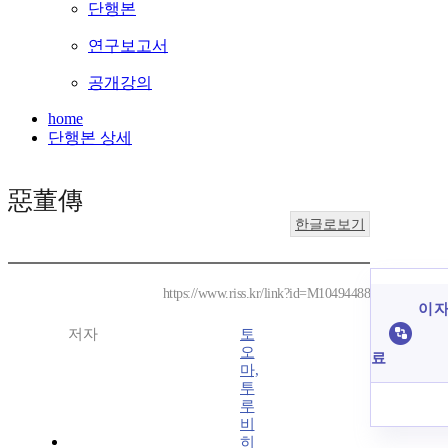
단행본
연구보고서
공개강의
home
단행본 상세
惡董傳
한글로보기
https://www.riss.kr/link?id=M10494488
이 자
저자
토
오
료
마,
투
루
비
히