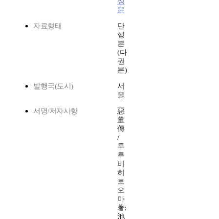
성
문
자료형태
단
행
본
(다
권
본)
발행국(도시)
서
울
서명/저자사항
惡
董
傳
/
투
루
비
히
토
오
마
著;
池