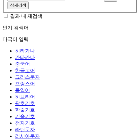
상세검색
결과 내 재검색
인기 검색어
다국어 입력
히라가나
가타카나
중국어
한글고어
그리스문자
프랑스어
독일어
히브리어
괄호기호
학술기호
기술기호
첨자기호
라틴문자
러시아문자