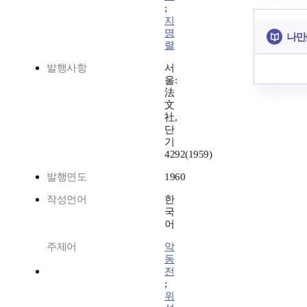
;
지
명
나만
렬
발행사항
서
울:
法
文
社,
단
기
4292(1959)
발행연도
1960
작성언어
한
국
어
주제어
악
동
전
;
위