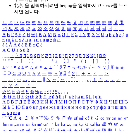
北京 을 입력하시려면
beijing
을 입력하시고 space를 누르
시면 됩니다.
ㅥ
ㅦ
ㅧ
ㅨ
ㅩ
ㅪ
ㅫ
ㅬ
ㅭ
ㅮ
ㅯ
ㅰ
ㅱ
ㅲ
ㅳ
ㅴ
ㅵ
ㅶ
ㅷ
ㅸ
ㅹ
ㅺ
ㅻ
ㅼ
ㅽ
ㅾ
ㅿ
ㆀ
ㆁ
ㆂ
ㆃ
ㆄ
ㆅ
ㆆ
ㆇ
ㆈ
ㆉ
ㆊ
ㆋ
ㆌ
ㆍ
ㆎ
Α
Β
Γ
Δ
Ε
Ζ
Η
Θ
Ι
Κ
Λ
Μ
Ν
Ξ
Ο
Π
Ρ
Σ
Τ
Υ
Φ
Χ
Ψ
Ω
α
β
γ
δ
ε
ζ
η
θ
ι
κ
λ
μ
ν
ξ
ο
π
ρ
σ
τ
υ
φ
χ
ψ
ω
á
à
Á
À
é
è
É
È
ç
Ç
ê
Ä
Ö
Ü
ä
ö
ü
ß
ְ
ֳ
ֲ
ֱ
ָ
ַ
ֵ
ֶ
ִ
ֹ
ּ
ֻ
ׂ
ׁ
ּ
ב
ה
נ
מ
צ
ת
ץ
ש
ד
ג
כ
ע
י
ח
ל
ך
ף
ק
ר
א
ט
ו
ן
ם
פ
‘
’
“
”
〔
〕
〈
〉
「
」
『
』
【
】
＂
（
）
［
］
｛
｝
±
×
÷
≠
≤
≥
∞
∴
♂
♀
∠
⊥
⌒
∂
∇
≡
≒
≪
≫
√
∽
∝
∵
∫
∬
∈
∋
⊆
⊇
⊂
⊃
∪
∩
∧
∨
￢
⇒
⇔
∀
∃
∮
∑
∏
＋
－
＜
＝
＞
、
。
·
‥
…
¨
〃
―
∥
＼
∼
´
～
ˇ
˘
˝
˚
˙
¸
˛
¡
¿
ː
！
＇
，
．
／
：
；
？
＾
＿
｀
｜
½
⅓
⅔
¼
¾
⅛
⅜
⅝
⅞
¹
²
³
⁴
ⁿ
₁
₂
₃
₄
Æ
Ð
Ħ
Ĳ
Ł
Ø
Œ
Þ
Ŧ
Ŋ
æ
đ
ð
ħ
ı
ĳ
ĸ
ŀ
ł
ø
œ
ß
þ
ŧ
ŋ
ŉ
А
Б
В
Г
Д
Е
Ё
Ж
З
И
Й
К
Л
М
Н
О
П
Р
С
Т
У
Ф
Х
Ц
Ч
Ш
Щ
Ъ
Ы
Ь
Э
Ю
Я
а
б
в
г
д
е
ё
ж
з
и
й
к
л
м
н
о
п
р
с
т
у
ф
х
ц
ч
ш
щ
ъ
ы
ь
э
ю
я
′
″
℃
Å
￠
￡
￥
¤
℉
‰
＄
％
Ｆ
￦
㎕
㎖
㎗
ℓ
㎘
㏄
㎣
㎤
㎥
㎦
㎙
㎚
㎛
㎜
㎝
㎞
㎟
㎠
㎡
㎢
㏊
㎍
㎎
㎏
㏏
㎈
㎉
㏈
㎧
㎨
㎰
㎱
㎲
㎳
㎴
㎵
㎶
㎷
㎸
㎹
㎀
㎁
㎂
㎃
㎄
㎺
㎻
㎽
㎾
㎿
㎐
㎑