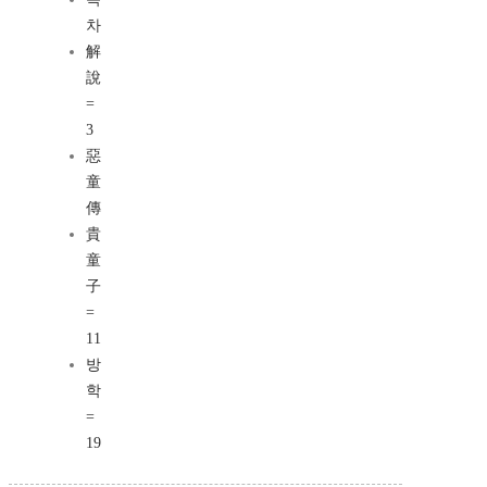
차
解
說
=
3
惡
童
傳
貴
童
子
=
11
방
학
=
19