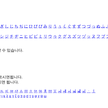
ぎ
し
じ
ち
ぢ
に
ひ
び
ぴ
み
り
う
ぅ
く
ぐ
す
ず
つ
づ
っ
ぬ
ふ
シ
ジ
チ
ヂ
ニ
ヒ
ビ
ピ
ミ
リ
ウ
ゥ
ク
グ
ス
ズ
ツ
ヅ
ッ
ヌ
フ
ブ
할 수 있습니다.
누르시면됩니다.
시면 됩니다.
ㅻ
ㅼ
ㅽ
ㅾ
ㅿ
ㆀ
ㆁ
ㆂ
ㆃ
ㆄ
ㆅ
ㆆ
ㆇ
ㆈ
ㆉ
ㆊ
ㆋ
ㆌ
ㆍ
ㆎ
θ
ι
κ
λ
μ
ν
ξ
ο
π
ρ
σ
τ
υ
φ
χ
ψ
ω