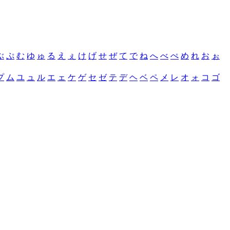
ぶ
ぷ
む
ゆ
ゅ
る
え
ぇ
け
げ
せ
ぜ
て
で
ね
へ
べ
ぺ
め
れ
お
ぉ
プ
ム
ユ
ュ
ル
エ
ェ
ケ
ゲ
セ
ゼ
テ
デ
ヘ
ベ
ペ
メ
レ
オ
ォ
コ
ゴ