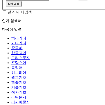
상세검색
결과 내 재검색
인기 검색어
다국어 입력
히라가나
가타카나
중국어
한글고어
그리스문자
프랑스어
독일어
히브리어
괄호기호
학술기호
기술기호
첨자기호
라틴문자
러시아문자