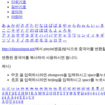
단위기호
일반기호
로마자
아랍어
あ
ぁ
か
が
さ
ざ
た
だ
な
は
ば
ぱ
ま
や
ゃ
ら
わ
ゎ
ん
い
ぃ
き
こ
ご
そ
ぞ
と
ど
の
ほ
ぼ
ぽ
も
よ
ょ
ろ
を
ア
ァ
カ
サ
ザ
タ
ダ
ナ
ハ
バ
パ
マ
ヤ
ャ
ラ
ワ
ヮ
ン
イ
ィ
キ
ギ
ソ
ゾ
ト
ド
ノ
ホ
ボ
ポ
モ
ヨ
ョ
ロ
ヲ
―
http://chineseinput.net/
에서 pinyin(병음)방식으로 중국어를 변환
변환된 중국어를 복사하여 사용하시면 됩니다.
예시)
中文 을 입력하시려면
zhongwen
을 입력하시고 space를
北京 을 입력하시려면
beijing
을 입력하시고 space를 누르
ㅥ
ㅦ
ㅧ
ㅨ
ㅩ
ㅪ
ㅫ
ㅬ
ㅭ
ㅮ
ㅯ
ㅰ
ㅱ
ㅲ
ㅳ
ㅴ
ㅵ
ㅶ
ㅷ
ㅸ
ㅹ
ㅺ
Α
Β
Γ
Δ
Ε
Ζ
Η
Θ
Ι
Κ
Λ
Μ
Ν
Ξ
Ο
Π
Ρ
Σ
Τ
Υ
Φ
Χ
Ψ
Ω
α
β
γ
δ
ε
ζ
η
á
à
Á
À
é
è
É
È
ç
Ç
ê
Ä
Ö
Ü
ä
ö
ü
ß