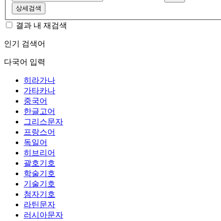
상세검색
결과 내 재검색
인기 검색어
다국어 입력
히라가나
가타카나
중국어
한글고어
그리스문자
프랑스어
독일어
히브리어
괄호기호
학술기호
기술기호
첨자기호
라틴문자
러시아문자