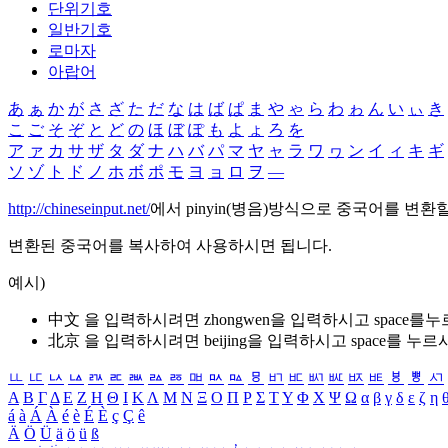
단위기호
일반기호
로마자
아랍어
あ
ぁ
か
が
さ
ざ
た
だ
な
は
ば
ぱ
ま
や
ゃ
ら
わ
ゎ
ん
い
ぃ
き
こ
ご
そ
ぞ
と
ど
の
ほ
ぼ
ぽ
も
よ
ょ
ろ
を
ア
ァ
カ
サ
ザ
タ
ダ
ナ
ハ
バ
パ
マ
ヤ
ャ
ラ
ワ
ヮ
ン
イ
ィ
キ
ギ
ソ
ゾ
ト
ド
ノ
ホ
ボ
ポ
モ
ヨ
ョ
ロ
ヲ
―
http://chineseinput.net/
에서 pinyin(병음)방식으로 중국어를 변환
변환된 중국어를 복사하여 사용하시면 됩니다.
예시)
中文 을 입력하시려면
zhongwen
을 입력하시고 space를
北京 을 입력하시려면
beijing
을 입력하시고 space를 누르
ㅥ
ㅦ
ㅧ
ㅨ
ㅩ
ㅪ
ㅫ
ㅬ
ㅭ
ㅮ
ㅯ
ㅰ
ㅱ
ㅲ
ㅳ
ㅴ
ㅵ
ㅶ
ㅷ
ㅸ
ㅹ
ㅺ
Α
Β
Γ
Δ
Ε
Ζ
Η
Θ
Ι
Κ
Λ
Μ
Ν
Ξ
Ο
Π
Ρ
Σ
Τ
Υ
Φ
Χ
Ψ
Ω
α
β
γ
δ
ε
ζ
η
á
à
Á
À
é
è
É
È
ç
Ç
ê
Ä
Ö
Ü
ä
ö
ü
ß