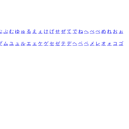
ぶ
ぷ
む
ゆ
ゅ
る
え
ぇ
け
げ
せ
ぜ
て
で
ね
へ
べ
ぺ
め
れ
お
ぉ
プ
ム
ユ
ュ
ル
エ
ェ
ケ
ゲ
セ
ゼ
テ
デ
ヘ
ベ
ペ
メ
レ
オ
ォ
コ
ゴ