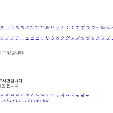
ぎ
し
じ
ち
ぢ
に
ひ
び
ぴ
み
り
う
ぅ
く
ぐ
す
ず
つ
づ
っ
ぬ
ふ
シ
ジ
チ
ヂ
ニ
ヒ
ビ
ピ
ミ
リ
ウ
ゥ
ク
グ
ス
ズ
ツ
ヅ
ッ
ヌ
フ
ブ
할 수 있습니다.
누르시면됩니다.
시면 됩니다.
ㅻ
ㅼ
ㅽ
ㅾ
ㅿ
ㆀ
ㆁ
ㆂ
ㆃ
ㆄ
ㆅ
ㆆ
ㆇ
ㆈ
ㆉ
ㆊ
ㆋ
ㆌ
ㆍ
ㆎ
θ
ι
κ
λ
μ
ν
ξ
ο
π
ρ
σ
τ
υ
φ
χ
ψ
ω